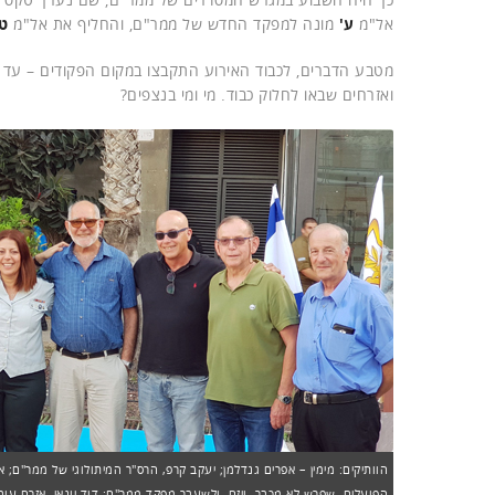
אל"מ
ע'
מונה למפקד החדש של ממר"ם, והחליף את אל"מ
טל
מטבע הדברים, לכבוד האירוע התקבצו במקום הפקודים – עד כ
ואזרחים שבאו לחלוק כבוד. מי ומי בנצפים?
הוותיקים: מימין – אפרים גנדלמן; יעקב קרפ, הרס"ר המיתולוגי של ממר"ם; א
הפועלים, שפרש לא מכבר, ויזם, ולשעבר מפקד ממר"ם; דוד יונאי, אזרח 