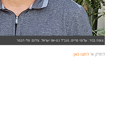
צופה בכיר: שלומי פרייס, מנכ"ל נט-אפ ישראל. צילום: פלי הנמר
לחלק א'
לחצו כאן
.