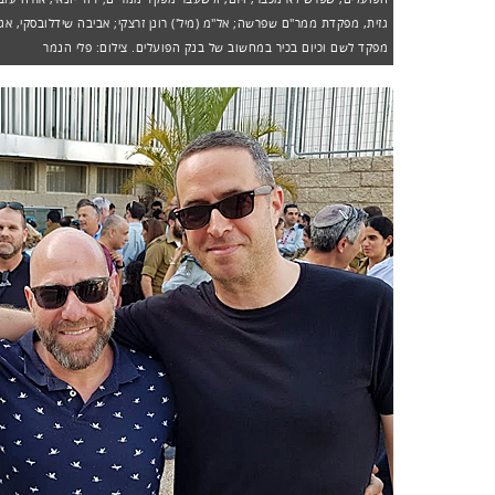
גזית, מפקדת ממר"ם שפרשה; אל"מ (מיל') רונן זרצקי; אביבה שידלובסקי, אג
מפקד לשם וכיום בכיר במחשוב של בנק הפועלים. צילום: פלי הנמר