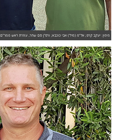
מימין: יעקב קרפ; אל"מ (מיל') אבי כוכבא; ורס"ן סם שחר, עוזרת ראש ממר"ם.