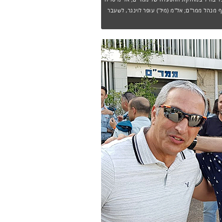
ף מנהל ממר"ם; אל"מ (מיל') עופר לוינגר, לשעבר