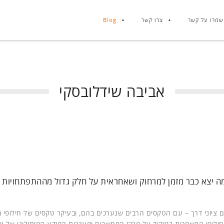
שמרו על קשר
צרו קשר
Blog
אביבה שידלובסקי
ה יצא כבר מזמן למרחוק ושאחראית על חלק גדול מההתפתחויות
ציוני דרך – עם הטקסים הרבים שנערכים בהם, ובעיקר טקסים של חילופי מ
לופי המשמרות בפיקוד על מרכז המחשבים ומערכות המידע המיתולוגי של צ