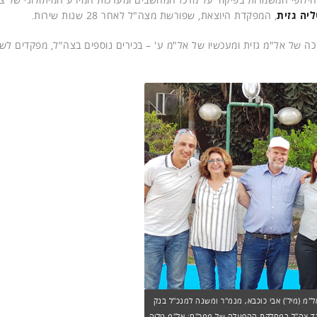
יה גזית
, המפקדת היוצאת, שפורשת מצה"ל לאחר 28 שנות שירות.
ה של אל"מ גזית ומעכשיו של אל"מ ע' – בכירים נוספים בצה"ל, מפקדים לש
ל"מ (מיל') אבי כוכבא, מנמ"ר ומשנה למנכ"ל בנק
עובד צה"ל במחלקת ההפעלה של ממר"ם; אל"מ טליה