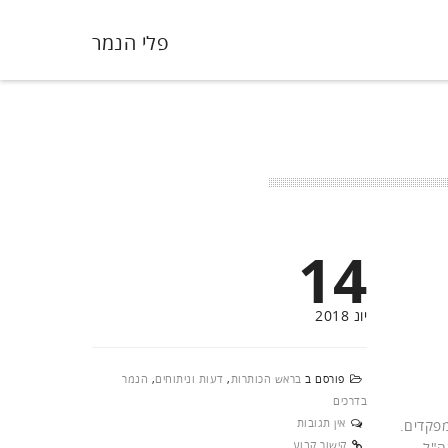
פלי הנמר
14
יונ 2018
פורסם ב
בראש הכותרות
,
דעות וניתוחים
,
הנמר
בדרכים
אין תגובות
פקדים.
קישור קבוע
ה"ל.