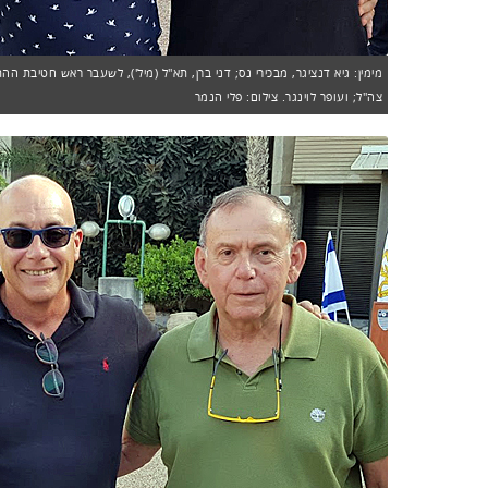
מימין: גיא דנציגר, מבכירי נס; דני ברן, תא"ל (מיל'), לשעבר ראש חטיבת
צה"ל; ועופר לוינגר. צילום: פלי הנמר