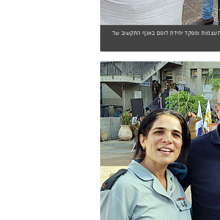
 ההתעצמות ומפקד יחידת לוטם באגף התקשוב של