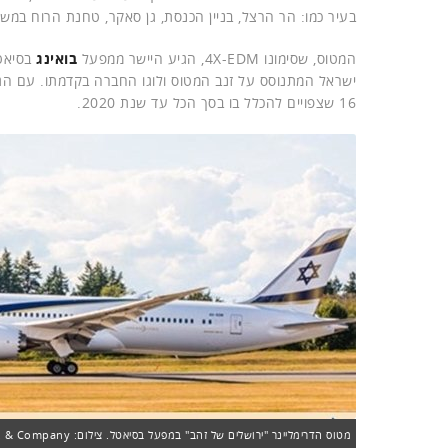
בעיר כמו: הר הרצל, בניין הכנסת, גן סאקר, טחנת הרוח במשכ
המטוס, שסימונו 4X-EDM, הגיע היישר ממפעל
בואינג
בסיאטל
16 שצפויים להכלל בו בסך הכל עד שנת 2020.
מטוס הדרימליינר "ירושלים של זהב" במפעל בסיאטל. צילום: Jim Anderson D. J. & Company