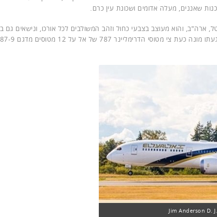
נות שאננים, מעלה אדומים ושכונת עין כרם.
, ארה"ב, והוא מעוצב בצבעי כחול וזהב המשולבים לכל אורכו, ונישאים גם ב