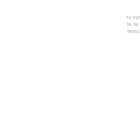
קרוי על
 של אל
 במטוס