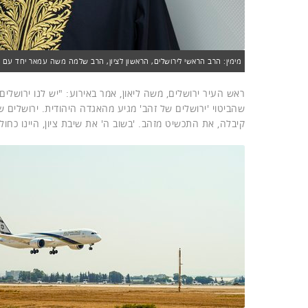
מימין: הרב הראשי לירושלים, הראשון לציון, הרב שלמה משה עמאר יחד עם מנכ
ראש העיר ירושלים, משה ליאון, אמר באירוע: "יש לנו ירושלי
שהביטוי 'ירושלים של זהב' מגיע מהאגדה היהודית. ירושלים ש
קיבלה, את התכשיט מזהב. 'בשוב ה' את שיבת ציון, היינו כחול