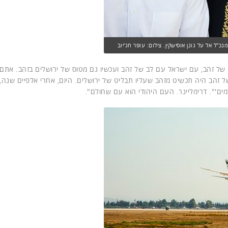
"ל אל על גונן אוסישקין. צילום: עופר חג'יוב
ם של זהב, עם ישראל עם לב של זהב ועכשיו גם מטוס של ירושלים בזהב. אתם 
ל זהב היה תכשיט מזהב שעליו תבליט של ירושלים. היום, אחרי אלפיים שנה, 
מים'". דרימליינר. העם היהודי הוא עם שחולם".