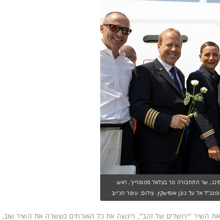
 וסינג, שר התחבורה מר בצלאל סמוטריץ', ראש
מנכ"ל אל על גונן אוסישקין. צילום: עופר חג'יוב
את השיר "ירושלים של זהב", ריגשה את כל האורחים כששרה את השיר שוב, ב