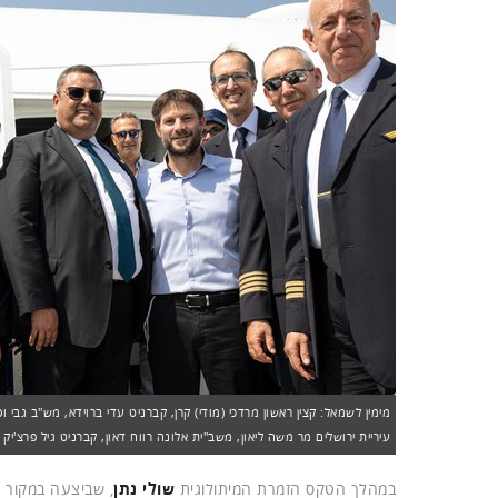
מימין לשמאל: קצין ראשון מרדכי (מודי) קרן, קברניט עדי ברוידא, מש"ב גבי
עיריית ירושלים מר משה ליאון, משב"ית אלונה רווח דאון, קברניט גיל פרצ'יק ו
במהלך הטקס הזמרת המיתולוגית
שולי נתן
, שביצעה במקור 