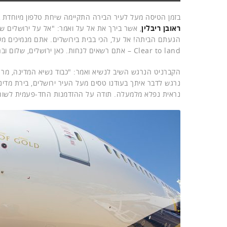
בזמן הטיסה מעל לעיר הבירה התקיימה שיחת טלפון מיוחדת ב
ראובן ריבלין
, אשר בירך את אל על ואמר: "אל על ירושלים של 
הגעתם הביתה! אל על, הכי בבית בירושלים. אתם מנמיכים מעל
Clear to land – אתם רשאים לנחות. כאן ירושלים, שלום וברכה לכם. ברוכים אתם וברוכים תהיו".
הקברניט הנרגש השיב לנשיא ואמר: "כבוד נשיא המדינה, מר 
נרגש לדבר איתך בעודנו טסים מעל העיר ירושלים, בירת מדי
נראית נפלא מלמעלה. תודה על ההזדמנות החד-פעמית לשוחח איתך במעמד מרגש זה