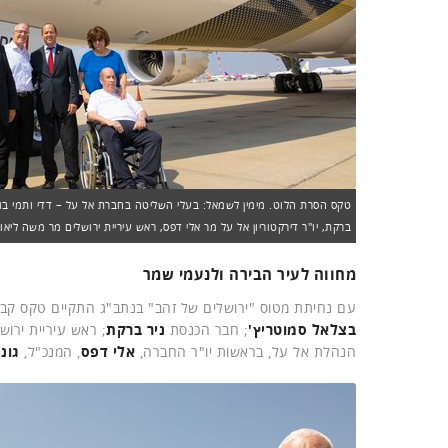
טקס הסרת הלוט. מימין לשמאל: בעלי השליטה בחברת אל על – דדי ותמי בורו
ברקת, יו"ר דירקטוריון אל על מר אלי דפס, ראש עיריית ירושלים מר משה ליאון 
מחווה לעיר הבירה ולנעמי שמר
עם נחיתת מטוס "ירושלים של זהב" בנתב"ג התקיים טקס קב
בצלאל סמוטריץ'
; חבר הכנסת
ניר ברקת
; ראש עיריית ירוש
הנהלת אל על, בראשות יו"ר החברה,
אלי דפס
, המנכ"ל,
גונ