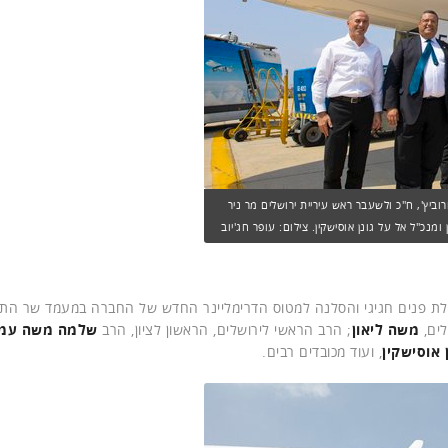
ביץ', ח"כ ולשעבר ראש עיריית ירושלים מר ניר
ומנכ"ל אל על גונן אוסישקין. צילום: עופר חג'יוב
לת פנים חגיגי והסלנה למטוס הדרימליינר החדש של החברה במעמד שר התח
לים,
משה ליאון
; הרב הראשי לירושלים, הראשון לציון, הרב
שלמה משה עמ
ן אוסישקין
,
ועוד מכובדים רבים.