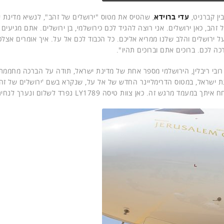
ין קברניט,
עדי ברוידא
, שהטיס את מטוס "ירושלים של זהב", לנשיא מדינת י
זהב, כאן ירושלים. אני רוצה להגיד לכם כירושלמי, בן ירושלים. אתם מגיעים
 ירושלים והלב שלנו ממריא אליכם. כל הכבוד לכם אל על. איך אומרים אצלכ
רובי ריבלין, הירושלמי מספר אחת של מדינת ישראל, תודה על הברכה מחממת 
נת ישראל, במטוס הדרימליינר החדש של אל על, שנקרא בשם 'ירושלים של זהב
. כאן צוות טיסה LY1789 נפרד לשלום ונערך לנחיתה".