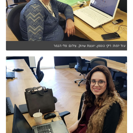
עוד יזמת: ריקי גוטמן, יועצת שיווק. צילום: פלי הנמר