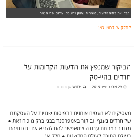
קבלו את בתיה אליצור, מומחית שיווק ודיגיטל. צילום: פלי הנמר
לחלק א' לחצו כאן
.
הביקור שמנפץ את הדעות הקדומות על
חרדים בהיי-טק
29 בינואר 2019
WITH
אין תגובות
ON
מעסיקים לא מעטים אוחזים בתפיסות שגויות על העסקתם
של חרדים בענף, וביקור באמפרסנד בבני ברק מוכיח זאת ●
מדובר במתחם עבודה שמאפשר להם להביא את יכולותיהם
בעולם התורה לעולם החדשנות ● חלק א'