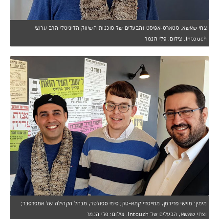
צחי שאשא, סטארט-אפיסט והבעלים של סוכנות השיווק הדיגיטלי הרב ערוצי
Intouch. צילום: פלי הנמר
מימין: מוישי פרידמן, ממייסדי קמא-טק; סימי ספולטר, מנהל הקהילה של אמפרסנד;
וצחי שאשא, הבעלים של Intouch. צילום: פלי הנמר