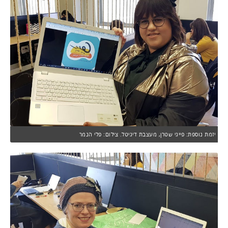
יזמת נוספת: פייגי שטרן, מעצבת דיגיטל. צילום: פלי הנמר