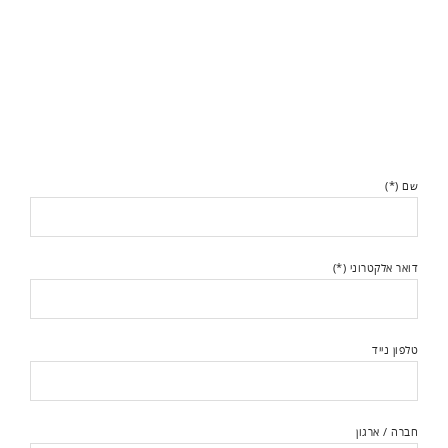
שם (*)
דואר אלקטרוני (*)
טלפון נייד
חברה / ארגון