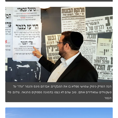
הנה הטריק-גימיק שמוישי מפליא בו את המבקרים: אברהם מינס והנמר "עלו" על
פשקווילים שמאדירים אותם. טוב שהם לא נצפו בתמונה מסמיקים מהנאה. צילום: פלי
הנמר