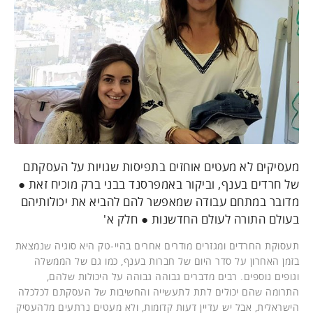
מעסיקים לא מעטים אוחזים בתפיסות שגויות על העסקתם
של חרדים בענף, וביקור באמפרסנד בבני ברק מוכיח זאת ●
מדובר במתחם עבודה שמאפשר להם להביא את יכולותיהם
בעולם התורה לעולם החדשנות ● חלק א'
תעסוקת החרדים ומגזרים מודרים אחרים בהיי-טק היא סוגיה שנמצאת
בזמן האחרון על סדר היום של חברות בענף, כמו גם של הממשלה
וגופים נוספים. רבים מדברים גבוהה גבוהה על היכולות שלהם,
התרומה שהם יכולים לתת לתעשייה והחשיבות של העסקתם לכלכלה
הישראלית, אבל יש עדיין דעות קדומות, ולא מעטים נרתעים מלהעסיק