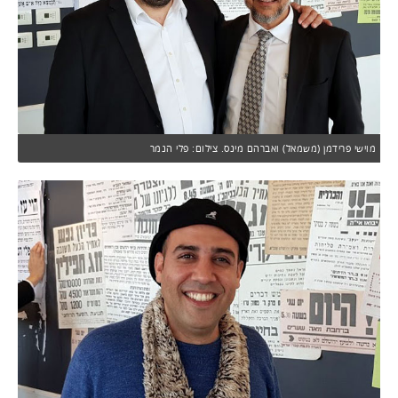
מוישי פרידמן (משמאל) ואברהם מינס. צילום: פלי הנמר