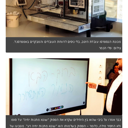
מכונת הנספרסו עובדת היטב, בלי ניסים לרווחת העובדים והמבקרים באמפרסנד.
צילום: פלי הנמר
כבר אמרו על ביבי שהוא בין היחידים שקרא את הפסוק "שונא מתנות יחיה" עד סופו
ולא החסיר מילה, כלומר – הפסוק בשלמותו הוא "שונא מתנות יחיה רע". מטבעו של