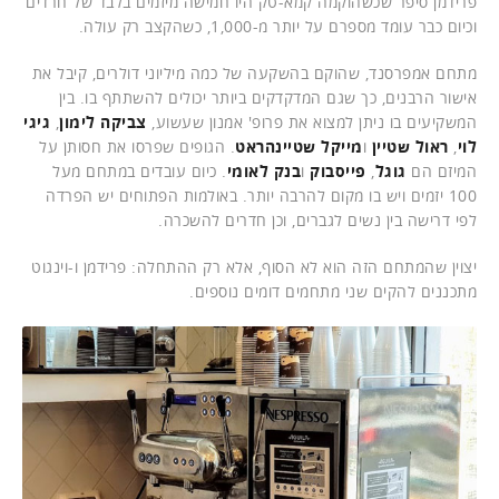
פרידמן סיפר שכשהוקמה קמא-טק היו חמישה מיזמים בלבד של חרדים
וכיום כבר עומד מספרם על יותר מ-1,000, כשהקצב רק עולה.
מתחם אמפרסנד, שהוקם בהשקעה של כמה מיליוני דולרים, קיבל את
אישור הרבנים, כך שגם המדקדקים ביותר יכולים להשתתף בו. בין
המשקיעים בו ניתן למצוא את פרופ' אמנון שעשוע,
צביקה לימון
,
גיגי
לוי
,
ראול שטיין
ו
מייקל שטיינהראט
. הגופים שפרסו את חסותן על
המיזם הם
גוגל
,
פייסבוק
ו
בנק לאומי
. כיום עובדים במתחם מעל
100 יזמים ויש בו מקום להרבה יותר. באולמות הפתוחים יש הפרדה
לפי דרישה בין נשים לגברים, וכן חדרים להשכרה.
יצוין שהמתחם הזה הוא לא הסוף, אלא רק ההתחלה: פרידמן ו-וינגוט
מתכננים להקים שני מתחמים דומים נוספים.