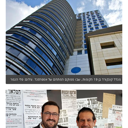
מגדל קונקורד בן 19 הקומות, שבו ממוקם המתחם של אמפרסנד. צילום: פלי הנמר