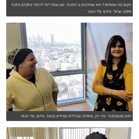
מקום כמו אמפרסנד הוא שאוהבים בו מתנות. כאן נצפה לוח דיגיטלי מתקדם מתנת
סיסקו ישראל. צילום: פלי הנמר
יזמת באמפרסנד: עדי וייץ, מייסדת ומנכ"לית מטיילים בכיפה. צילום: פלי הנמר