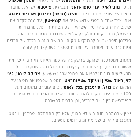
זייברט
;
בנג'י זינגר
, מנכ"ל
WeWork
ישראל; פרופ'
אמנון שעשוע
,
מייסד
מובילאיי
; ו
עדי סופר-תאני
, מנכ"לית
פייסבוק
ישראל. מדובר
במיזם של שני יזמים חרדים –
משה (מוישי) פרידמן
ו
אברימי וינגוט
,
אותו צמד שהקים לפני שלוש שנים את
קמא-טק
, על מנת לקדם את
שילוב החרדים בהיי-טק הישראלי. 35 חברות היי-טק, מהגדולות
בישראל, כבר לוקחות חלק בקואליציה שנבנתה סביב המיזם הזה.
פרידמן סיפר שכשהוקמה קמא-טק היו חמישה מיזמים בלבד של חרדים
וכיום כבר עומד מספרם על יותר מ-1,000, כשהקצב רק עולה.
מתחם אמפרסנד, שהוקם בהשקעה של כמה מיליוני דולרים, קיבל את
אישור הרבנים, כך שגם המדקדקים ביותר יכולים להשתתף בו. בין
המשקיעים בו ניתן למצוא את פרופ' אמנון שעשוע,
צביקה לימון
,
גיגי
לוי
,
ראול שטיין
ו
מייקל שטיינהראט
. הגופים שפרסו את חסותן על
המיזם הם
גוגל
,
פייסבוק
ו
בנק לאומי
. כיום עובדים במתחם מעל
100 יזמים ויש בו מקום להרבה יותר. באולמות הפתוחים יש הפרדה
לפי דרישה בין נשים לגברים, וכן חדרים להשכרה.
יצוין שהמתחם הזה הוא לא הסוף, אלא רק ההתחלה: פרידמן ו-וינגוט
מתכננים להקים שני מתחמים דומים נוספים.