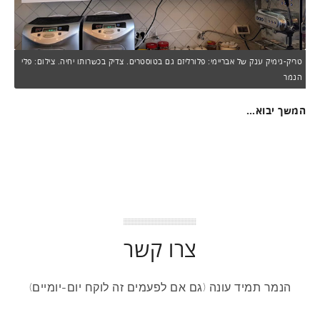
טריק-גימיק ענק של אבריימי: פלורליזם גם בטוסטרים. צדיק בכשרותו יחיה. צילום: פלי
הנמר
המשך יבוא…
צרו קשר
הנמר תמיד עונה (גם אם לפעמים זה לוקח יום-יומיים)