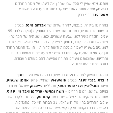
אותם. אלא שאין לי ספק שמי שחרץ את דעתו על מגזר החרדים
בהיי-טק ישנה אותה לאחר שיבקר במתחם העבודה המשותף
אמפרסנד
בבני ברק.
באחרונה ביקרתי בעצמי, לאחר שידוכו של
אברהם מינס
, מנכ"ל
הרשות הביומטרית, במתחם החדשני בעיר הוותיקה (הוקמה לפני 95
שנים והוכרה כעיר לפני שבעה עשורים, כמניין שנותיה של המדינה),
שנמצא במגדל קונקורד, בסמוך לפארק הירקון. הוא מאפשר ואף גורם
למגיעים בשעריו לשבור מוסכמות ודעות קדומות – הן על המגזר החרדי
והן על עולם התעסוקה. מתברר שיש לא מעט יזמים ויזמיות חרדים
וחרדיות, שחוכמתם מעולם התורה מסייעת להם בעולם העבודה,
בפרט במגזר הטכנולוגיה.
המתחם הושק לפני כחמישה חודשים, בברכת ראש העיר,
חנוך
זייברט
;
בנג'י זינגר
, מנכ"ל
WeWork
ישראל; פרופ'
אמנון שעשוע
,
מייסד
מובילאיי
; ו
עדי סופר-תאני
, מנכ"לית
פייסבוק
ישראל. מדובר
במיזם של שני יזמים חרדים –
משה (מוישי) פרידמן
ו
אברימי וינגוט
,
אותו צמד שהקים לפני שלוש שנים את
קמא-טק
, על מנת לקדם את
שילוב החרדים בהיי-טק הישראלי. 35 חברות היי-טק, מהגדולות
בישראל, כבר לוקחות חלק בקואליציה שנבנתה סביב המיזם הזה.