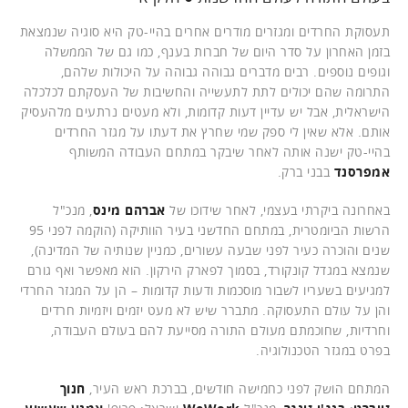
תעסוקת החרדים ומגזרים מודרים אחרים בהיי-טק היא סוגיה שנמצאת
בזמן האחרון על סדר היום של חברות בענף, כמו גם של הממשלה
וגופים נוספים. רבים מדברים גבוהה גבוהה על היכולות שלהם,
התרומה שהם יכולים לתת לתעשייה והחשיבות של העסקתם לכלכלה
הישראלית, אבל יש עדיין דעות קדומות, ולא מעטים נרתעים מלהעסיק
אותם. אלא שאין לי ספק שמי שחרץ את דעתו על מגזר החרדים
בהיי-טק ישנה אותה לאחר שיבקר במתחם העבודה המשותף
אמפרסנד
בבני ברק.
באחרונה ביקרתי בעצמי, לאחר שידוכו של
אברהם מינס
, מנכ"ל
הרשות הביומטרית, במתחם החדשני בעיר הוותיקה (הוקמה לפני 95
שנים והוכרה כעיר לפני שבעה עשורים, כמניין שנותיה של המדינה),
שנמצא במגדל קונקורד, בסמוך לפארק הירקון. הוא מאפשר ואף גורם
למגיעים בשעריו לשבור מוסכמות ודעות קדומות – הן על המגזר החרדי
והן על עולם התעסוקה. מתברר שיש לא מעט יזמים ויזמיות חרדים
וחרדיות, שחוכמתם מעולם התורה מסייעת להם בעולם העבודה,
בפרט במגזר הטכנולוגיה.
המתחם הושק לפני כחמישה חודשים, בברכת ראש העיר,
חנוך