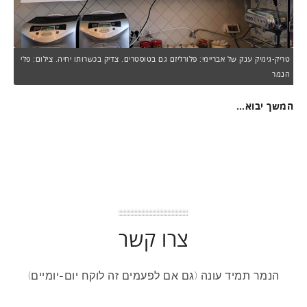
טריק-גימיק ענק של אבריימי: פלורליזם גם בטוסטרים. צדיק בכשרותו יחיה. צילום: פלי
הנמר
המשך יבוא…
צרו קשר
הנמר תמיד עונה (גם אם לפעמים זה לוקח יום-יומיים)