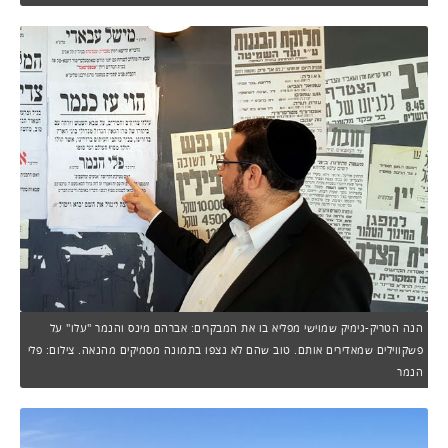
הנה הטריק-גימיק שמוישי מפליא בו את המבקרים: אברהם מינס והנמר "עלו" על
פשקווילים שמאדירים אותם. טוב שהם לא נצפו בתמונה מסמיקים מהנאה. צילום: פלי
הנמר