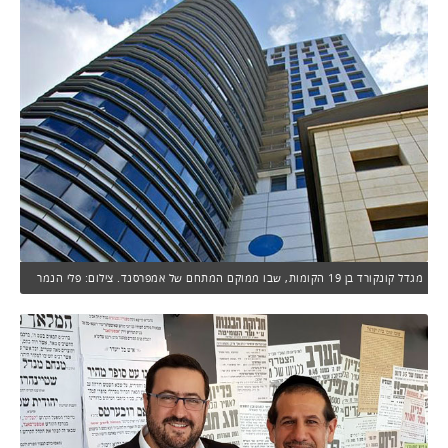
מגדל קונקורד בן 19 הקומות, שבו ממוקם המתחם של אמפרסנד. צילום: פלי הנמר