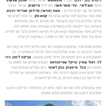
זייברט
;
בנג'י זינגר
, מנכ"ל
WeWork
ישראל; פרופ'
אמנון שעשוע
,
מייסד
מובילאיי
; ו
עדי סופר-תאני
, מנכ"לית
פייסבוק
ישראל. מדובר
במיזם של שני יזמים חרדים –
משה (מוישי) פרידמן
ו
אברימי וינגוט
,
אותו צמד שהקים לפני שלוש שנים את
קמא-טק
, על מנת לקדם את
שילוב החרדים בהיי-טק הישראלי. 35 חברות היי-טק, מהגדולות
בישראל, כבר לוקחות חלק בקואליציה שנבנתה סביב המיזם הזה.
פרידמן סיפר שכשהוקמה קמא-טק היו חמישה מיזמים בלבד של חרדים
וכיום כבר עומד מספרם על יותר מ-1,000, כשהקצב רק עולה.
מתחם אמפרסנד, שהוקם בהשקעה של כמה מיליוני דולרים, קיבל את
אישור הרבנים, כך שגם המדקדקים ביותר יכולים להשתתף בו. בין
המשקיעים בו ניתן למצוא את פרופ' אמנון שעשוע,
צביקה לימון
,
גיגי
לוי
,
ראול שטיין
ו
מייקל שטיינהראט
. הגופים שפרסו את חסותן על
המיזם הם
גוגל
,
פייסבוק
ו
בנק לאומי
. כיום עובדים במתחם מעל
100 יזמים ויש בו מקום להרבה יותר. באולמות הפתוחים יש הפרדה
לפי דרישה בין נשים לגברים, וכן חדרים להשכרה.
יצוין שהמתחם הזה הוא לא הסוף, אלא רק ההתחלה: פרידמן ו-וינגוט
מתכננים להקים שני מתחמים דומים נוספים.