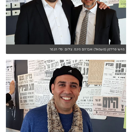
מוישי פרידמן (משמאל) ואברהם מינס. צילום: פלי הנמר