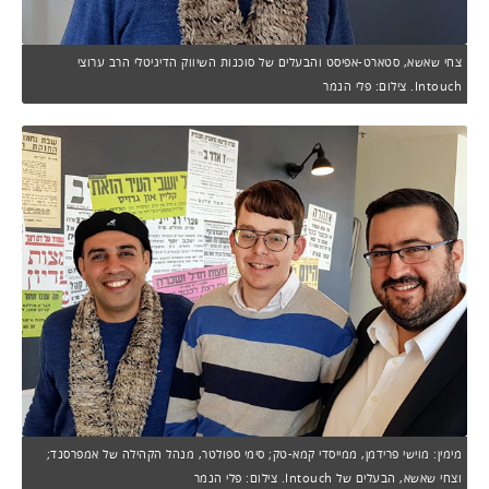
צחי שאשא, סטארט-אפיסט והבעלים של סוכנות השיווק הדיגיטלי הרב ערוצי
Intouch. צילום: פלי הנמר
מימין: מוישי פרידמן, ממייסדי קמא-טק; סימי ספולטר, מנהל הקהילה של אמפרסנד;
וצחי שאשא, הבעלים של Intouch. צילום: פלי הנמר