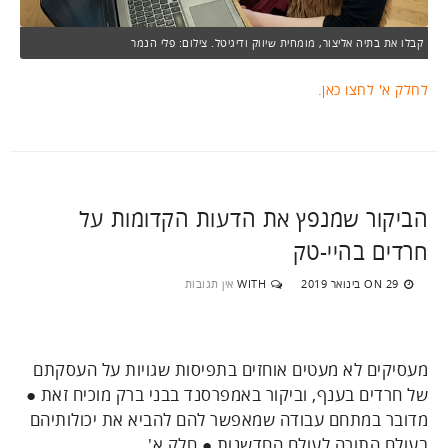
קבלו את בתיה אליצור, מומחית שיווק ודיגיטל. צילום: פלי הנמר
לחלק א' לחצו כאן
.
הביקור שמנפץ את הדעות הקדומות על
חרדים בהיי-טק
29 בינואר 2019
WITH
אין תגובות
ON
מעסיקים לא מעטים אוחזים בתפיסות שגויות על העסקתם
של חרדים בענף, וביקור באמפרסנד בבני ברק מוכיח זאת ●
מדובר במתחם עבודה שמאפשר להם להביא את יכולותיהם
בעולם התורה לעולם החדשנות ● חלק א'