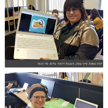
יזמת נוספת: פייגי שטרן, מעצבת דיגיטל. צילום: פלי הנמר