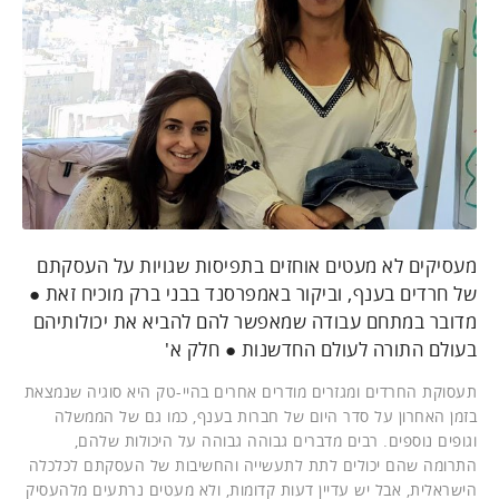
מעסיקים לא מעטים אוחזים בתפיסות שגויות על העסקתם
של חרדים בענף, וביקור באמפרסנד בבני ברק מוכיח זאת ●
מדובר במתחם עבודה שמאפשר להם להביא את יכולותיהם
בעולם התורה לעולם החדשנות ● חלק א'
תעסוקת החרדים ומגזרים מודרים אחרים בהיי-טק היא סוגיה שנמצאת
בזמן האחרון על סדר היום של חברות בענף, כמו גם של הממשלה
וגופים נוספים. רבים מדברים גבוהה גבוהה על היכולות שלהם,
התרומה שהם יכולים לתת לתעשייה והחשיבות של העסקתם לכלכלה
הישראלית, אבל יש עדיין דעות קדומות, ולא מעטים נרתעים מלהעסיק