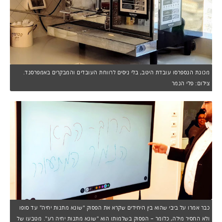
מכונת הנספרסו עובדת היטב, בלי ניסים לרווחת העובדים והמבקרים באמפרסנד.
צילום: פלי הנמר
כבר אמרו על ביבי שהוא בין היחידים שקרא את הפסוק "שונא מתנות יחיה" עד סופו
ולא החסיר מילה, כלומר – הפסוק בשלמותו הוא "שונא מתנות יחיה רע". מטבעו של