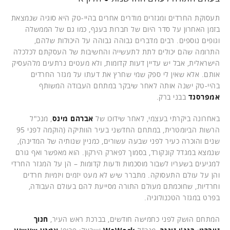
תעסוקת החרדים ומגזרים מודרים אחרים בהיי-טק היא סוגיה שנמצאת
בזמן האחרון על סדר היום של חברות בענף, כמו גם של הממשלה
וגופים נוספים. רבים מדברים גבוהה גבוהה על היכולות שלהם,
התרומה שהם יכולים לתת לתעשייה והחשיבות של העסקתם לכלכלה
הישראלית, אבל יש עדיין דעות קדומות, ולא מעטים נרתעים מלהעסיק
אותם. אלא שאין לי ספק שמי שחרץ את דעתו על מגזר החרדים
בהיי-טק ישנה אותה לאחר שיבקר במתחם העבודה המשותף
אמפרסנד
בבני ברק.
באחרונה ביקרתי בעצמי, לאחר שידוכו של
אברהם מינס
, מנכ"ל
הרשות הביומטרית, במתחם החדשני בעיר הוותיקה (הוקמה לפני 95
שנים והוכרה כעיר לפני שבעה עשורים, כמניין שנותיה של המדינה),
שנמצא במגדל קונקורד, בסמוך לפארק הירקון. הוא מאפשר ואף גורם
למגיעים בשעריו לשבור מוסכמות ודעות קדומות – הן על המגזר החרדי
והן על עולם התעסוקה. מתברר שיש לא מעט יזמים ויזמיות חרדים
וחרדיות, שחוכמתם מעולם התורה מסייעת להם בעולם העבודה,
בפרט במגזר הטכנולוגיה.
המתחם הושק לפני כחמישה חודשים, בברכת ראש העיר,
חנוך