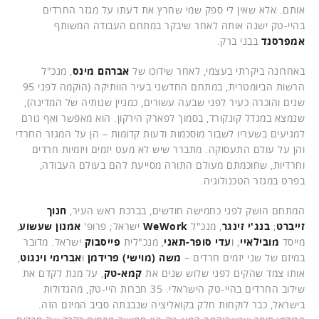
אותם. אלא שאין לי ספק שמי שחרץ את דעתו על מגזר החרדים
בהיי-טק ישנה אותה לאחר שיבקר במתחם העבודה המשותף
אמפרסנד
בבני ברק.
באחרונה ביקרתי בעצמי, לאחר שידוכו של
אברהם מינס
, מנכ"ל
הרשות הביומטרית, במתחם החדשני בעיר הוותיקה (הוקמה לפני 95
שנים והוכרה כעיר לפני שבעה עשורים, כמניין שנותיה של המדינה),
שנמצא במגדל קונקורד, בסמוך לפארק הירקון. הוא מאפשר ואף גורם
למגיעים בשעריו לשבור מוסכמות ודעות קדומות – הן על המגזר החרדי
והן על עולם התעסוקה. מתברר שיש לא מעט יזמים ויזמיות חרדים
וחרדיות, שחוכמתם מעולם התורה מסייעת להם בעולם העבודה,
בפרט במגזר הטכנולוגיה.
המתחם הושק לפני כחמישה חודשים, בברכת ראש העיר,
חנוך
זייברט
;
בנג'י זינגר
, מנכ"ל
WeWork
ישראל; פרופ'
אמנון שעשוע
,
מייסד
מובילאיי
; ו
עדי סופר-תאני
, מנכ"לית
פייסבוק
ישראל. מדובר
במיזם של שני יזמים חרדים –
משה (מוישי) פרידמן
ו
אברימי וינגוט
,
אותו צמד שהקים לפני שלוש שנים את
קמא-טק
, על מנת לקדם את
שילוב החרדים בהיי-טק הישראלי. 35 חברות היי-טק, מהגדולות
בישראל, כבר לוקחות חלק בקואליציה שנבנתה סביב המיזם הזה.