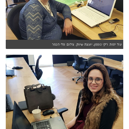
עוד יזמת: ריקי גוטמן, יועצת שיווק. צילום: פלי הנמר