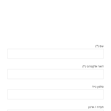
שם (*)
דואר אלקטרוני (*)
טלפון נייד
חברה / ארגון