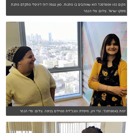
מקום כמו אמפרסנד הוא שאוהבים בו מתנות. כאן נצפה לוח דיגיטלי מתקדם מתנת
סיסקו ישראל. צילום: פלי הנמר
יזמת באמפרסנד: עדי וייץ, מייסדת ומנכ"לית מטיילים בכיפה. צילום: פלי הנמר