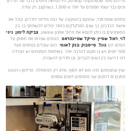
פרידמן סיפר שכשהוקמה קמא-טק היו חמישה מיזמים בלבד של חרדים
וכיום כבר עומד מספרם על יותר מ-1,000, כשהקצב רק עולה.
מתחם אמפרסנד, שהוקם בהשקעה של כמה מיליוני דולרים, קיבל את
אישור הרבנים, כך שגם המדקדקים ביותר יכולים להשתתף בו. בין
המשקיעים בו ניתן למצוא את פרופ' אמנון שעשוע,
צביקה לימון
,
גיגי
לוי
,
ראול שטיין
ו
מייקל שטיינהראט
. הגופים שפרסו את חסותן על
המיזם הם
גוגל
,
פייסבוק
ו
בנק לאומי
. כיום עובדים במתחם מעל
100 יזמים ויש בו מקום להרבה יותר. באולמות הפתוחים יש הפרדה
לפי דרישה בין נשים לגברים, וכן חדרים להשכרה.
יצוין שהמתחם הזה הוא לא הסוף, אלא רק ההתחלה: פרידמן ו-וינגוט
מתכננים להקים שני מתחמים דומים נוספים.