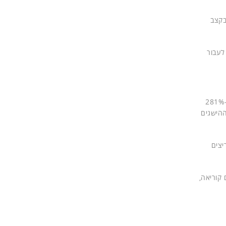
ר בקצב
וכלו לעבור
במהלך 2018 רשמה אוויה צמיחה משמעותית בעסקיהם של השותפים. בין 2017 ל-2018, מספר השותפים שקיבלו החזרים כספיים צמח ב-281%
רטגיה שלהם ל-2019 תיבנה על בסיס ההישגים
תפים Avaya Edge, שהציעה תמריצים
 קוריאה,