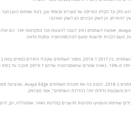
(Go To Market) החדשות שמות דגש חזק על הקלת הפריסה של מוצרים מבוססי ענן, בעת שאימוץ הענן גוב
ך להתרחב הן לשוק הביניים והן לשוק הארגוני.
הצעדים הללו, בשילוב עם עדכונים לתוכנית השותפים Avaya Edge, יאפשרו לשותפים נתיב לעבור להצעות מכר מתקדמות יותר. הם י
ות, משם לבניית חדשנות ומשם לטרנספורמציה עסקית מלאה.
ונרשם זינוק של 159% במספרם של אלה שצמחו בשיעור של יותר מ-10%. באוויה אומרים שהאסט
"בכל הנוגע לערוצים, אנחנו רוצים לבנות על הישגינו עם השותפים ב-2018. הצגנו בה את תוכנית השו
רים והשקעות גדולות יותר בהדרכת השותפים", אמר מובראק.
לים שפיתחו והטמיעו פתרונות חדשניים במדינות האזור: אוסטרליה, יפן, דרום