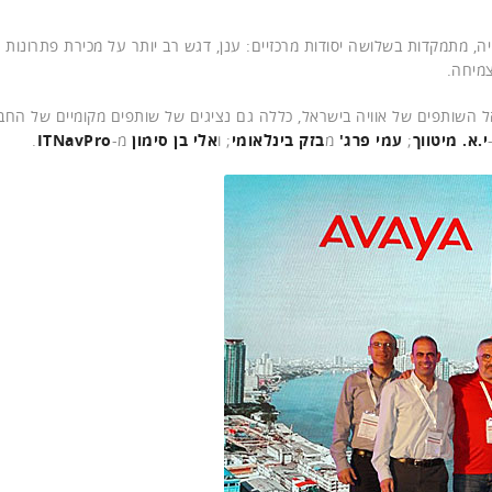
 300 שותפים בולטים של אוויה, מתמקדות בשלושה יסודות מרכזיים: ענן, דגש רב יותר על מכירת פתרונות
צמיחה.
ל השותפים של אוויה בישראל, כללה גם נציגים של שותפים מקומיים של החבר
י.א. מיטווך
;
עמי פרג'
מ
בזק בינלאומי
; ו
אלי בן סימון
מ-
ITNavPro
.