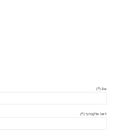
שם (*)
דואר אלקטרוני (*)