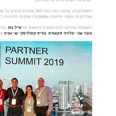
האסטרטגיות, שהוצגו בפני נציגי
ואפליקציות, ומספר חידושים שמספקים לשותפים הזדמנויות ל
המשלחת שהגיעה לכנס מהארץ, בראשותו של
אייל נוח
, מנה
ענבר שני
מ
טלדור תקשורת
;
בוריס קוטלרסקי
ו
שי עטיה
מ-