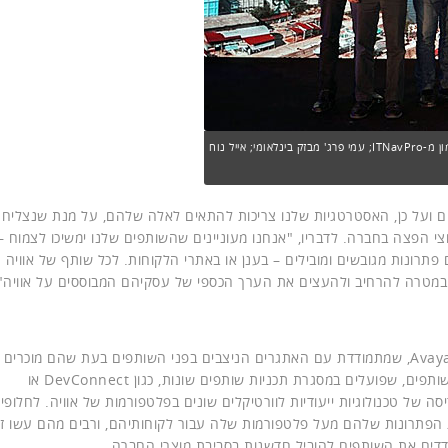
מימין: בוריס קוטלרסקי מ-י.א. מיטווך; ענבר שני מטלדור תקשורת; אלי בן סימון מ-ITNavPro; עמי פרג' מבזק בינלאומי; אייל נוח
 ועל כן, האסטרטגיות שלנו צריכות להתאים לאלה שלהם, על מנת שנצליח 
וצי הפצה בחברה. לדבריו, "אנחנו מעוניינים שהשותפים שלנו ימשיכו לצמוח –
פתרונות מגובשים ומובילים – בענן או באתרי הלקוחות. לכל שותף של אוויה 
 במטרה להרחיב ולהעצים את הערך הכספי של עסקיהם המבוססים על אוויה"
אחת האסטרטגיות החדשות שהוצגו היא תכנית Avaya & Friends, שמתמודדת עם האתגרים הניצבים בפני השותפים בעת שהם מו
חדשות ללקוחותיהם. היוזמה משלבת בין קטגוריות שונות של שותפים, שפועלים במסגרת תכניות שותפים שונות, כגון DevConnect או
הפריסה של טכנולוגיות ייעודיות לוורטיקלים שונים בפלטפורמות של אוויה. לחלופין
פתרונות שלהם מעל פלטפורמות שלה עבור לקוחותיהם, ורבים מהם עשו ז