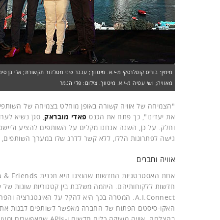
מאוויה; ושי עטיה מ-י.א. מיטווך. צילום: פלי הנמר
"הצמיחה של אוויה קשורה באופן מוחלט בצמיחה של השותפים
את יעדינו", כך פתח את הכנס
פאדי מובראק
, סגן נשיא לער
וחלק. על כן, השנה אנחנו מקלים על השותפים להציע וליישם 
גישה לפתרונות הללו, ללא קשר לדרג שלו במערך השותפים,
אוויה וחברים
A.I.Connect. המטרה בכך היא להקל על האינטגרציה ו
האקו-סיסטם הפתוח של החברה מאפשר לשותפים לבנות את ה
בהצלחה. אוויה משיקה כלים חדשים ו-APIs שמאפשרים ומעודדים את השותפים להוביל חדשנות בסביבת מוצרי החברה.