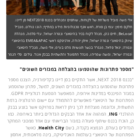
אלי משה מוביל משלחת של לקוחות, שותפים ומנהלים בכנס NEXT2018 סן דייגו.
חלקם מימין: עמי בן פורת, ראש אגף טכנולוגיות מידע במת״ף; הוגו גורלט, מנכ״ל
BeLocal; חיים כהן, מנהל לקוח בכיר בהיטאצ'י ונטרה ישראל; עדי סלמה, מנהלת
שיווק בהיטאצ'י ונטרה ישראל; איתן יהודה, ארכיטקט ראשי EMEA&APAC בהיטאצ'י
ונטרה; יגאל פדאל, מנמ“ר בנשר תעשיות מלט בע״מ; אלי משה, מנכ"ל היטאצ'י
ונטרה ישראל; ומשה שמריהו, מנהל התפעול והתשתיות בבנק אגוד. צילום: פלי הנמר
"מספר פתרונות שהוטמעו בהצלחה במגזרים השונים"
"בכנס NEXT 2018, אשר התקיים בסן דייגו בקליפורניה, הצגנו מספר
פתרונות שהוטמעו בהצלחה במגזרים השונים, למשל, פתרון שהוטמע
במגזר הפיננסי במדינות אירופה, המאפשר הטמעת רגולציית GDPR.
הפתרונות של היטאצ'י מאפשרים להתמודד עם יישום הרגולציה ברמת
התשתית, וכדוגמה מוצלחת לכך ניתן לראות בפרויקט אשר בוצע בבנק
ההולנדי
ING
, המהווה את אחד הבנקים הגדולים ביותר באירופה. כמו
כן, הוכרז בכנס שיתוף פעולה במגזר הבריאותי עם אחד ממכוני המחקר
הגדולים בעולם, הנמצא בקנדה, בשם
Health City
, כאשר
הפתרונות של היטאצ'י בעולמות האנליטיקה, בינה מלאכותית, אחסון