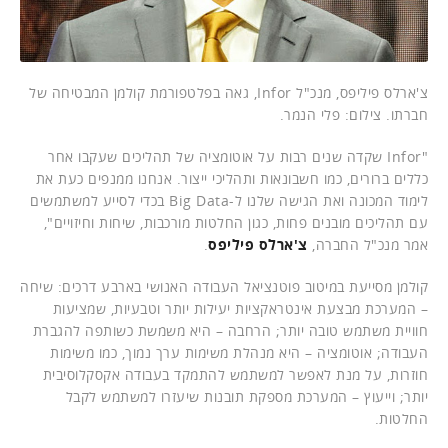
צ'ארלס פיליפס, מנכ"ל Infor, גאה בפלטפורמת קולמן המבטיחה של
חברתו. צילום: פלי הנמר.
"Infor שקדה שנים רבות על אוטומציה של תהליכים שעקבו אחר
כללים ברורים, כמו חשבונאות ותהליכי ייצור. אנחנו ממנפים כעת את
לימוד המכונה ואת הגישה שלנו ל-Big Data בכדי לסייע למשתמשים
עם תהליכים מובנים פחות, כגון החלטות מורכבות, שיחות וחיזויים",
אמר מנכ"ל החברה,
צ'ארלס פיליפס
.
קולמן מסייעת במיטוב פוטנציאל העבודה האנושי בארבע דרכים: שיחה
– המערכת מבצעת אינטראקציות יעילות יותר וטבעיות, שמציעות
חוויית משתמש טובה יותר; הרחבה – היא משמשת כשותפה להגברת
העבודה; אוטומציה – היא מנהלת משימות ערך נמוך, כמו משימות
חוזרות, על מנת לאפשר למשתמש להתמקד בעבודה אקסקלוסיבית
יותר; וייעוץ – המערכת מספקת תובנות שיעזרו למשתמש לקבל
החלטות.