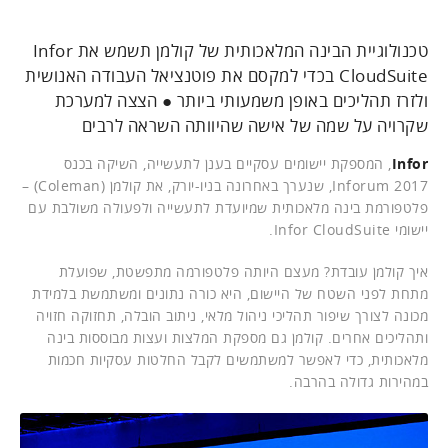
טכנולוגיית הבינה המלאכותית של קולמן תשמש את Infor
CloudSuite בכדי למקסם את פוטנציאל העבודה האנושית
ולזרז תהליכים באופן משמעותי ביותר ● הצצה למערכת
שקרויה על שמה של אישה שהיוותה השראה לרבים
Infor
, המספקת יישומים עסקיים בענן לתעשייה, השיקה בכנס
Inforum 2017, שנערך באחרונה בניו-יורק, את קולמן (Coleman) –
פלטפורמת בינה מלאכותית שמיועדת לתעשייה ולפעולה משולבת עם
יישומי Infor CloudSuite.
איך קולמן עובדת? מעצם היותה פלטפורמה מתפשטת, שפועלת
מתחת לפני השטח של היישום, היא כורה נתונים ומשתמשת בלמידת
מכונה לצורך שיפור תהליכי ניהול מלאי, ניתוב הובלה, תחזוקה חזויה
ותהליכים אחרים. קולמן גם מספקת המלצות ועצות מבוססות בינה
מלאכותית, כדי לאפשר למשתמשים לקבל החלטות עסקיות חכמות
במהירות גדולה בהרבה.