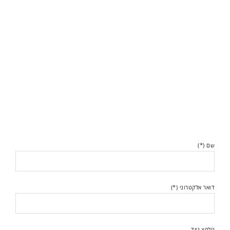
שם (*)
דואר אלקטרוני (*)
טלפון נייד