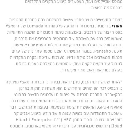
מבוסס אובייקטים ועוד, מאפשרים ביצוע מחקרים מתקדמים
בטכנולוגיה רפואית.
במגזר התעשייתי הוצג פתרון שיושם בהצלחה רבה בחברת המכוניות
אאודי
בגרמניה, במסגרתו הוטמעה פלטפורמת Lumada של היטאצ'י
בפס הייצור של הרכבים. באמצעות ניתוח הסנסורים הושגה התייעלות
משמעותית במניעת השבתה של הרובוטים המרכיבים את הרכבים,
ונבנה מודל שיודע לחזות במדויק את התקלות העתידיות באמצעות
תוכנת Pentaho. במגזר הממשלתי הוצגו מספר פתרונות של ערים
חכמות המשלבים אנליטיקת וידיאו, מערכות שליטה ובקרה מתקדמות
לניהול עיר מקצה לקצה ועוד, שהוטמעו בהצלחה בערים גדולות
בעולם כמו לאס וגאס, טוקיו ואנקרה".
"לאחר שלושת ימי הכנס, ניתן לראות בבירור כי חברת היטאצ'י מאמינה
כי הבסיס לכל הפיתוחים והחידושים הוא תשתיות חזקות בארגון.
בהקשר זה, החברה הכריזה על פיתוחים ועדכונים חדשים בתחומי
המערכות האחודות, המורכבות מהטכנולוגיות המתקדמות בעולם כמו
NVMe ו-GPU, המאפשרות שיפור משמעותי בעוצמות המחשוב, דבר
שיאפשר התמודדות עם כמויות עצומות של מידע וביצוע אנליטיקה
בזמן אמת. כמו כן, הוכרז פתרון HEC (ר"ת Hitachi Enterprise
Cloud) למימוש טכנולוגיית ענן היברידי או מקומי בארגונים, המבוסס