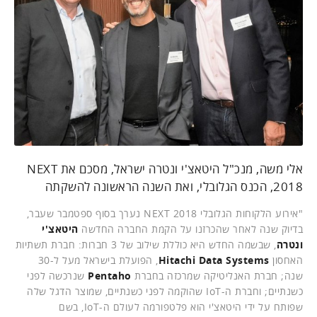
אלי משה, מנכ"ל היטאצ'י ונטרה ישראל, מסכם את NEXT
2018, הכנס הגלובלי, ואת השנה הראשונה להשקתה
"אירוע הלקוחות הגלובלי NEXT 2018 נערך בסוף ספטמבר שעבר,
בדיוק שנה לאחר שהכרזנו על הקמת החברה החדשה
היטאצ'י
ונטרה
, שבשמה החדש היא כוללת שילוב של 3 חברות: חברת תשתיות
האחסון
Hitachi Data Systems
, הפועלת בישראל מעל ל-30
שנה; חברת האנליטיקה שמרכזה בחברת
Pentaho
שנרכשה לפני
כשנתיים; וחברת ה-IoT שהוקמה לפני כשנתיים, שמוצר הדגל שלה
שפותח על ידי היטאצ'י הוא פלטפורמה לעולם ה-IoT, בשם