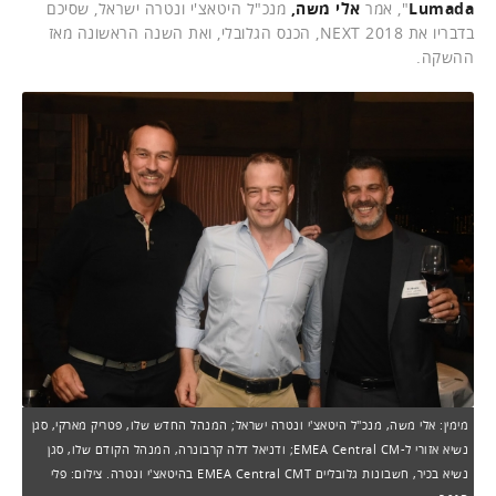
Lumada
", אמר
אלי משה,
מנכ"ל
היטאצ'י ונטרה ישראל, שסיכם
בדבריו את NEXT 2018, הכנס הגלובלי, ואת השנה הראשונה מאז
ההשקה.
מימין: אלי משה, מנכ"ל היטאצ'י ונטרה ישראל; המנהל החדש שלו, פטריק מארקי, סגן
נשיא אזורי ל-EMEA Central CM; ודניאל דלה קרבונרה, המנהל הקודם שלו, סגן
נשיא בכיר, חשבונות גלובליים EMEA Central CMT בהיטאצ'י ונטרה. צילום: פלי