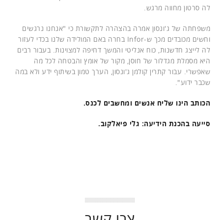
לה סרטון מחווה מרגש.
משפחתה של ג'ונסון אמרה בהצהרה לתקשורת כי "אנחנו נרגשים
וחשים מכובדים מכך ש-Infor בחרה באם המולידה שלנו בכדי לעזור
לה לייצג חדשנות, כוח אנליטי והמשך דחיפה למצוינות. בעבור רבים
היא מסמלת מגדלור של חוסן, מקור של אומץ והבטחה לכל מה
שאפשרי. עבור קתרין קולמן ג'ונסון, הערך טמון בשיתוף ידע ולא במה
שכבר ידוע".
הכותב הינו שליח אנשים ומחשבים לכנס.
סייעה בהכנת הידיעה: גלי פיאלקוב.
צרו קשר