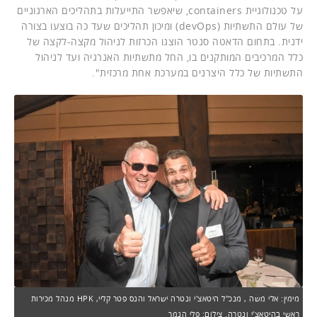
על טכנולוגיית containers, שיאפשר התייעלות בתהליכים הארגוניים
של עולם התשתיות (devOps) ומיכון תהליכים שעד כה בוצעו בצורה
ידנית. בתחום הדאטה סנטר הוצגו הכרזות לניהול מקצה-לקצה של
כלל המרכיבים המותקנים בו, החל מתשתיות האנרגיה ועד לניהול
התשתיות של כלל היצרנים במערכת אחת מרכזית".
מימין: אלי משה , מנכ"ל היטאצ'י ונטרה ישראל והנס פטר קליי, HPK מנהל מכירות
ראשי בהיטאצ'י ונטרה. צילום: פלי הנמר