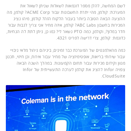
לשם המחשה, להלן מספר דוגמאות לשאלות שניתן לשאול את
המערכת: קולמן, מהי יתרת החשבונות עבור ACME Corp? קולמן, מה
ההצעה הבאה הטובה ביותר בעבור הלקוח הזה? קולמן, מיהו נציג
המכירות בחשבון ABC Labs? קולמן, איזה מחיר אני צריך לגבות עבור
חדר במלון?; וקולמן, כמה PTO נשאר לי? כמו כן, ניתן לתת לה הנחיות,
כדוגמת: קולמן, צרי דרישה לפריט 4321.
כמה מהאלמנטים של המערכת כבר זמינים, ביניהם ניהול מלאי ניבויי
עבור שירותי בריאות, אופטימיזציה של מחיר עבור אירוח, וכן חיזוי, תכנון
מגוון וקידום מכירות עבור תחום הקמעונות. במהלך השנה הבאה
צפויה Infor להציג את קולמן לערכה התעשייתית של Infor
CloudSuite.