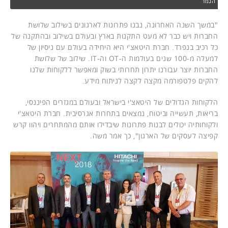
הנמר
"במשך השנה האחרונה, נבנו פתרונות לארגונים בשילוב שלושת
החברות ויש כבר לא מעט התקנות בארץ ובעולם בשילוב ובהתקנה של
כל רכיב בנפרד. חברת היטאצ'י היא היחידה בעולם עם ניסיון של
למעלה מ-100 שנים בעולמות ה-OT וה-IT. שילוב של שלושת
החברות יוצר עבורנו יתרון תחרותי בשוק ומאפשר ללקוחות שלנו
להקים פלטפורמה מקצה לקצה לניתוח מידע.
הלקוחות הגדולים של היטאצ'י בישראל ובעולם במגזרים הפיננסי,
בריאות, תעשייה וביטוח, נמצאים בתחרות אגרסיבית. חברת היטאצ'י
ולקוחותיה יכולים לבנות פתרונות שיבדילו אותם מהמתחרים ויהוו קרש
קפיצה לעסקים של הארגון", כך אמר משה.