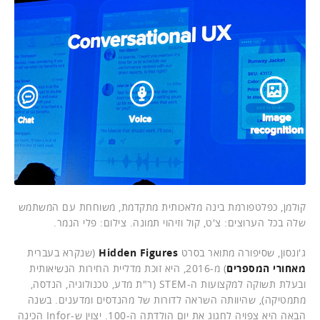
קולמן, כפלטפורמת בינה מלאכותית מתקדמת, משוחחת עם המשתמש
שלה בכל הערוצים: צ'ט, קול וזיהוי תמונה. צילום: פלי הנמר.
ג'ונסון, שסיפורה מתואר בסרט
Hidden Figures
(שנקרא בעברית
מאחורי המספרים
) מ-2016, היא זוכת מדליית החירות הנשיאותית
ובעלת תשוקה למקצועות ה-STEM (ר"ת מדע, טכנולוגיה, הנדסה,
מתמטיקה), שהיוותה השראה לדורות של מהנדסים ומדענים. בשנה
הבאה היא צפויה לחגוג את יום הולדתה ה-100. יצוין ש-Infor הכינה