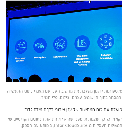
פלטפורמת קולמן משלבת את מחשוב הענן עם מאגרי נתוני התעשייה
והמסחר בתוך היישומים עצמם. צילום: פלי הנמר.
פועלת עם כוח המחשוב של ענן ציבורי בקנה מידה גדול
"קולמן כל כך עוצמתית, מפני שהיא לוקחת את הנתונים הקריטיים של
המשימה העסקית מ-Infor CloudSuite, בצוותא עם הספק,