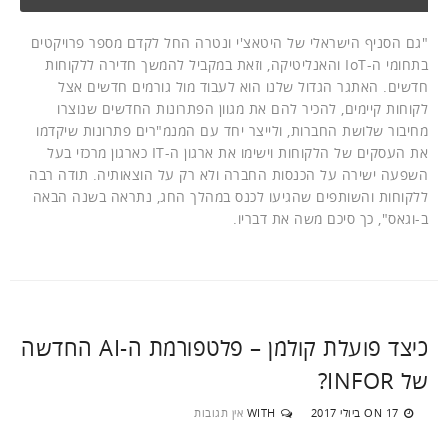
"גם הסניף הישראלי של היטאצ'י ונטרה החל לקדם מספר פרויקטים
בתחומי ה-IoT והאנליטיקה, וזאת במקביל להמשך חדירה ללקוחות
חדשים. האתגר הגדול שלנו הוא לעבוד מול גורמים חדשים אצל
לקוחות קיימים, להכיר להם את מגוון הפתרונות החדשים שנוצרו
מחיבור שלושת החברות, ולייצר יחד עם המנמ"רים פתרונות שיקדמו
את העסקים של הלקוחות וישימו את ארגון ה-IT כארגון מרכזי בעל
השפעה ישירה על הכנסות החברה ולא רק על הוצאותיה. תודה רבה
ללקוחות והשותפים שהגיעו לכנס במהלך החג, נתראה בשנה הבאה
ב-וגאס", כך סיכם משה את דבריו.
כיצד פועלת קולמן – פלטפורמת ה-AI החדשה
של INFOR?
17 ביולי 2017
WITH
אין תגובות
ON