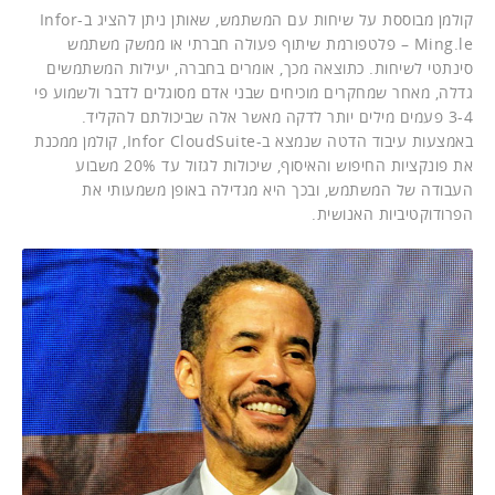
קולמן מבוססת על שיחות עם המשתמש, שאותן ניתן להציג ב-Infor
Ming.le – פלטפורמת שיתוף פעולה חברתי או ממשק משתמש
סינתטי לשיחות. כתוצאה מכך, אומרים בחברה, יעילות המשתמשים
גדלה, מאחר שמחקרים מוכיחים שבני אדם מסוגלים לדבר ולשמוע פי
3-4 פעמים מילים יותר לדקה מאשר אלה שביכולתם להקליד.
באמצעות עיבוד הדטה שנמצא ב-Infor CloudSuite, קולמן ממכנת
את פונקציות החיפוש והאיסוף, שיכולות לגזול עד 20% משבוע
העבודה של המשתמש, ובכך היא מגדילה באופן משמעותי את
הפרודוקטיביות האנושית.