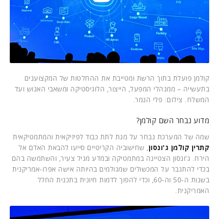
קולמן פועלת בתוך הרשת ומטייבת את ההחלטות של המקצוענים
בתעשייה – ממנהלי המפעל, הייצור, הלוגיסטיקה ומשאבי האנוש ועד
המשלח. צילום: פלי הנמר.
מדוע נבחר השם קולמן?
שמה של המערכת נבחר על מנת לתת כבוד לפיזיקאית והמתמטיקאית
קתרין קולמן ג'ונסון
, שחישוביה הקריטיים סייעו להבאת האדם אל
הירח. ג'ונסון הצטיינה במתמטיקה ובמדע מגיל צעיר, והשתמשה בהם
בכדי להתגבר על המכשולים שמגולמים בהיותה אישה אפרו-אמריקנית
בשנות ה-50 וה-60, וכדי להפוך לדמות חיונית בתכנית החלל
האמריקנית.