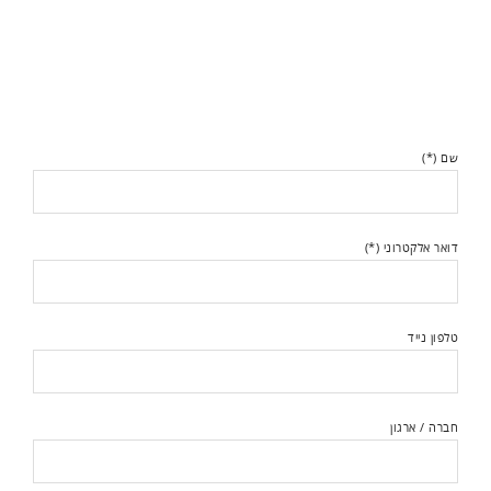
שם (*)
דואר אלקטרוני (*)
טלפון נייד
חברה / ארגון