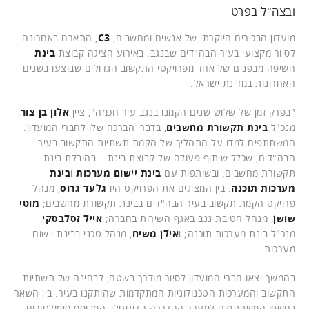
ובצה"ל בפרט
מועדון הבכירים היוקרתי של אנשים ומחשבים,
C3
, התארח באחרונה
לסיור מקצועי בעיר הבה"דים שבנגב. באירוע הציגה קבוצת
בינת
חשיפה מבפנים של אחד מפרויקטי התקשוב הגדולים שבוצעו בשנים
האחרונות במדינת ישראל.
"בפרק זמן של שלוש שנים הקמנו בנגב עיר חכמה", ציין
אלון בן צור
,
מנכ"ל
בינת תקשורת מחשבים
, בדברי הברכה שלו לחברי המועדון.
המשתתפים למדו על התהליך של הקמת תשתיות התקשוב בעיר
הבה"דים, שכלל שיתוף פעולה של קבוצת בינת – בהובלת בינת
תקשורת מחשבים, ובשותפות עם
בינת יישום מערכות
ו
בינת
מערכות תוכנה
. בין המציגים את הפרויקט היו
גלעד גרוס
, מנהל
פרויקט הקמת תקשוב בעיר הבה"דים בבינת תקשורת מחשבים;
מוטי
שושן
, מנהל חטיבת נגב באגף השירות בחברה;
אייל זסלבסקי
,
מנכ"ל בינת מערכות תוכנה; ו
אילן משיח
, מנהל טכני בבינת יישום
מערכות.
בהמשך יצאו חברי המועדון לסיור מודרך בשטח, לבחינה של תשתיות
התקשוב והמערכות הטכנולוגיות המתקדמות שהותקנו בעיר. בין השאר
נחשפו המשתתפים למערך ההדרכה הדיגיטלי, המבוסס סימולטורים