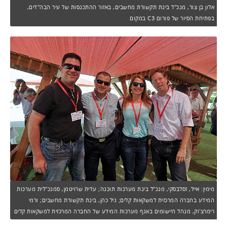
אלון בן צור, מנכ"ל בינת תקשורת מחשבים, באזור ההתכנסות של עיר הבה"דים,
בפתיחת הסיור של פורום C3 במקום
מימין: אייל, זסלבסקי, מנכ"ל בינת מערכות תוכנה; עדית שרויטמן, סמנכ"לית מערכות
המידע בחברה המרכזית למשקאות קלים; גיל כהן, בינת תקשורת מחשבים; ורמי
רימרצ'וק, מנהל היישומים באגף מערכות המידע של החברה המרכזית למשקאות קלים