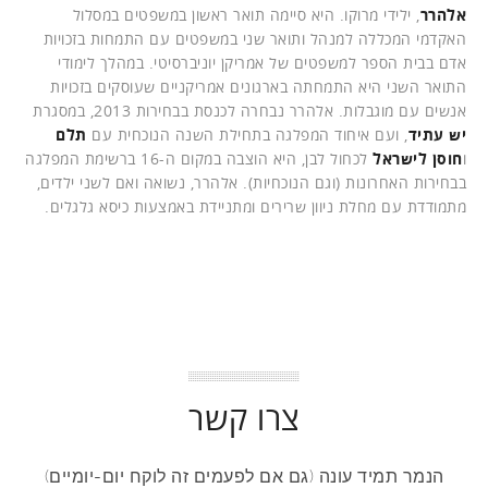
אלהרר
, ילידי מרוקו. היא סיימה תואר ראשון במשפטים במסלול
האקדמי המכללה למנהל ותואר שני במשפטים עם התמחות בזכויות
אדם בבית הספר למשפטים של אמריקן יוניברסיטי. במהלך לימודי
התואר השני היא התמחתה בארגונים אמריקניים שעוסקים בזכויות
אנשים עם מוגבלות. אלהרר נבחרה לכנסת בבחירות 2013, במסגרת
יש עתיד
, ועם איחוד המפלגה בתחילת השנה הנוכחית עם
תלם
ו
חוסן לישראל
לכחול לבן, היא הוצבה במקום ה-16 ברשימת המפלגה
בבחירות האחרונות (וגם הנוכחיות). אלהרר, נשואה ואם לשני ילדים,
מתמודדת עם מחלת ניוון שרירים ומתניידת באמצעות כיסא גלגלים.
צרו קשר
הנמר תמיד עונה (גם אם לפעמים זה לוקח יום-יומיים)