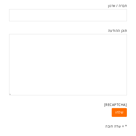
חברה / ארגון
תוכן ההודעה
[RECAPTCHA]
* = שדה חובה