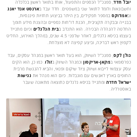
יובל חדד
, סמנכ"ל הכספים והתפעול, אוחז בתואר ראשון בכלכלה
וחשבונאות ולומד לתואר שני במשפטים. חדד עבד ב
ארנסט אנד יאנג
וב
אמדוקס
במספר תפקידים, בין היתר בביצוע תחזיות פיננסיות,
בבנייה ובבקרה תקציבית, הכנת דו"חות כספיים ובהצגת מידע תומך
החלטה להנהלה הבכירה. הוא התנדב ב
בית הגלגלים
וכיום מתנייד
בעצמו בכיסא גלגלים, לאחר שלפני 4.5 שנים, במהלך האירוע, החליט
לקפוץ ראש לבריכה, וביצע קפיצה לא מוצלחת.
גולן לקס
, סמנכ"ל השיווק, הוא בעל תואר ראשון במנהל עסקים, עבד
כפרסומאי ב
מקאן-אריקסון
וכמנהל השיווק ב
זולו
. כמו כן, הוא הקים
עסק עצמאי לייבוא ושיווק ציוד שיקום ופנאי, והביא להנגשת מרבית
החופים בארץ לאנשים עם מוגבלות. כיום הוא מנהל את
נגישות
ישראל חדרה
ומתנייד בכיסא גלגלים כתוצאה מתאונה שעבר
באוסטרליה.