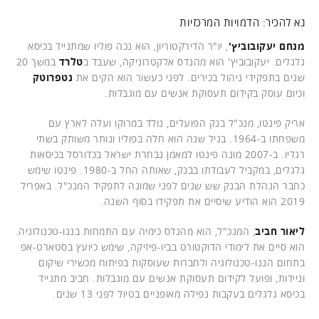
נא להכיר: הדמויות המרכזיות
מנחם יעקובוביץ'
, יו"ר הדירקטוריון, הוא נכה פוליו שמתנייד בכיסא
גלגלים. יעקובוביץ' הוא מהנדס אלקטרוניקה, שעבד ב
טלרד
במשך 20
שנים בתפקידי ניהול בכירים. לפני כעשור הוא הקים את
נטפרוטק
וכיום עוסק בקידום תעסוקת אנשים עם מוגבלות.
אריק פינטו, מנכ"ל בנק הפועלים, נולד במרוקו ועלה לארץ עם
משפחתו ב-1964. בגיל שנה הוא חלה בפוליו ונותר משותק בשתי
רגליו. ב-2007 מונה פינטו למאמן נבחרת ישראל בכדורסל בכיסאות
גלגלים, במקביל לעבודתו בבנק, שאותה החל ב-1980. פינטו שימש
כחבר הנהלת הבנק שש שנים לפני שמונה לתפקיד המנכ"ל. באפריל
2019 הוא הודיע שיסיים את תפקידו בסוף השנה.
ליאור חביב
, המנכ"ל, הוא מהנדס כימיה עם התמחות בננו-טכנולוגיה.
הוא סיים את לימודי הדוקטורט בביו-פיזיקה, שימש כיועץ בסטארט-אפ
בתחום הננו-טכנולוגיה ולחברות שעוסקות בפיתוח מכשירי שיקום
וניידות, ופועל לקידום תעסוקת אנשים עם מוגבלות. חביב מתנייד
בכיסא גלגלים בעקבות נפילה מאופניים בטיול לפני 13 שנים.