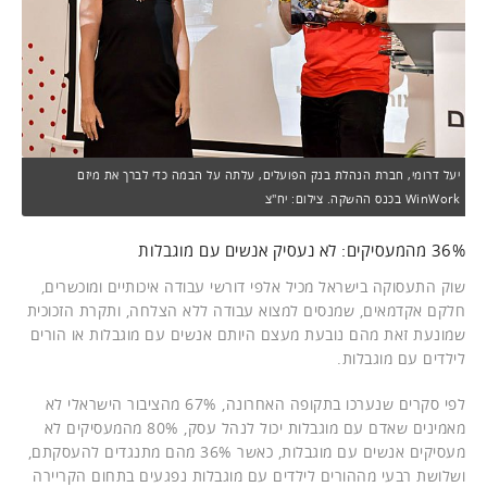
יעל דרומי, חברת הנהלת בנק הפועלים, עלתה על הבמה כדי לברך את מיזם
WinWork בכנס ההשקה. צילום: יח"צ
36% מהמעסיקים: לא נעסיק אנשים עם מוגבלות
שוק התעסוקה בישראל מכיל אלפי דורשי עבודה איכותיים ומוכשרים,
חלקם אקדמאים, שמנסים למצוא עבודה ללא הצלחה, ותקרת הזכוכית
שמונעת זאת מהם נובעת מעצם היותם אנשים עם מוגבלות או הורים
לילדים עם מוגבלות.
לפי סקרים שנערכו בתקופה האחרונה, 67% מהציבור הישראלי לא
מאמינים שאדם עם מוגבלות יכול לנהל עסק, 80% מהמעסיקים לא
מעסיקים אנשים עם מוגבלות, כאשר 36% מהם מתנגדים להעסקתם,
ושלושת רבעי מההורים לילדים עם מוגבלות נפגעים בתחום הקריירה