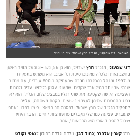
משמאל: דני שמעוני, מנכ"ל הרץ ישראל. צילום: יח"צ
דני שמעוני
, מנכ"ל
הרץ
ישראל, הוא בן 56, נשוי+3 ובעל תואר ראשון
בחשבונאות וכלכלה מאוניברסיטת תל אביב. הוא משמש בתפקידו
מ-1997 ומנהל במסגרתו חברה שמעסיקה כ-800 עובדים, עם מחזור
שנתי של יותר ממיליארד שקלים. שמעוני עסוק בכיבוש יעדים ולמרות
הפציעה הקשה שקטעה את שתי רגליו במבצע שלום הגליל, הוא לא
נסוג מהמטרות שסימן לעצמו: נישואים והקמת משפחה, ועלייה
לתפקיד מנכ"ל של הרץ ישראל ולפסגת הר המאצ'ו פיצ'ו בפרו. "אחרי
שעוברים פציעה כמו שלי מקבלים פרופורציות לחיים. הדבר היחיד
שיכול להפחיד אותי הוא הבריאות", אמר.
ח"כ
קארין אלהרר
(
כחול לבן
) נולדה וגדלה בחולון ל
מוטי וקולט