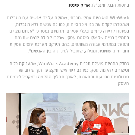
בחסות הבנק ומנכ"לו,
אריק פינטו
.
WinWork הוא מיזם עסקי-חברתי, שהוקם על ידי אנשים עם מוגבלות
ושמטרתו לקדם את בני אוכלוסייה זו, כמו גם אנשים ללא מוגבלות,
בפיתוח קריירה כיזמים ובעלי עסקים. מהמיזם נמסר כי "אנחנו מצויים
בתהליך בנייה של אקו-סיסטם עסקי, שבלבו קהילת יזמים שתצמח
ותפעל במתחמי עבודה משותפים, בהם תירקם מערכת יחסים עסקית
וחברתית, שוויונית ומכילה, שתוביל לסינרגיה בין האנשים".
כחלק מהמיזם פועלת תכנית WinWork Academy, שמעניקה כלים
וכישורים להקמת עסק, כמו גם ליווי אישי ומקצועי, תוך שילוב של
טכנולוגיות מסייעות והתאמות, לאורך תהליך ההקמה ובמקביל לצמיחת
העסק.