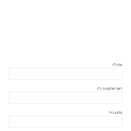
שם (*)
דואר אלקטרוני (*)
טלפון נייד