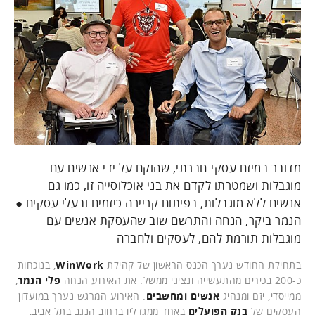
מדובר במיזם עסקי-חברתי, שהוקם על ידי אנשים עם
מוגבלות ושמטרתו לקדם את בני אוכלוסייה זו, כמו גם
אנשים ללא מוגבלות, בפיתוח קריירה כיזמים ובעלי עסקים ●
הנמר ביקר, הנחה והתרשם שוב שהעסקת אנשים עם
מוגבלות תורמת להם, לעסקים ולחברה
בתחילת החודש נערך הכנס הראשון של קהילת
WinWork
, בנוכחות
כ-200 בכירים מהתעשייה ונציגי ממשל. את האירוע הנחה
פלי הנמר
,
ממייסדי, יזם ומנהיג
אנשים ומחשבים
. האירוע המרגש נערך במועדון
העסקים של
בנק הפועלים
באחד ממגדליו ברחוב הנגב בתל אביב,