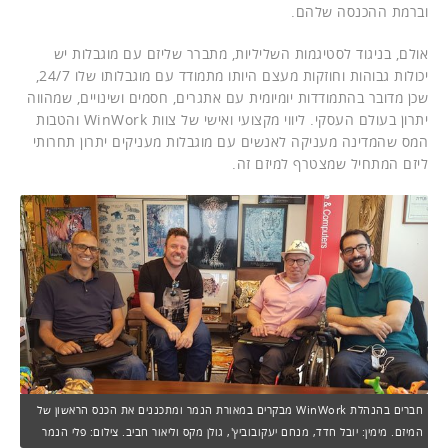
וברמת ההכנסה שלהם.
אולם, בניגוד לסטיגמות השליליות, מתברר שליזם עם מוגבלות יש
יכולות גבוהות וחוזקות מעצם היותו מתמודד עם מוגבלותו שלו 24/7,
שכן מדובר בהתמודדות יומיומית עם אתגרים, חסמים ושינויים, שמהווה
יתרון בעולם העסקי. ליווי מקצועי ואישי של צוות WinWork והטבות
המס שהמדינה מעניקה לאנשים עם מוגבלות מעניקים יתרון תחרותי
ליזם המתחיל שמצטרף למיזם זה.
חברים בהנהלת WinWork מבקרים במאורת הנמר ומתכננים את הכנס הראשון של
המיזם. מימין: יובל חדד, מנחם יעקובוביץ', גולן מקס וליאור חביב. צילום: פלי הנמר