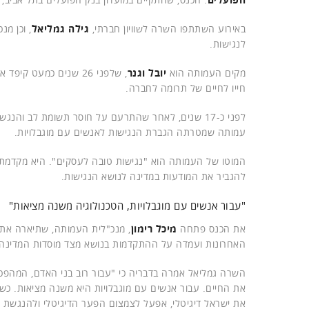
באירוע השתתפו השרה לשוויון חברתי,
גילה גמליאל
, וכן מנ
לנגישות.
מקים העמותה הוא
יובל וגנר
, שלפני 26 שנים כמעט
חייו לחיים של תרומה לחברה.
לפני כ-17 שנים, לאחר שהתרעם על חוסר תשומת לב והנגשה במוסדות המדינה, דחף אותו נשיא המדינה דאז,
עמותה שמטרתה הגברת הנגישות לאנשים עם מוגבלויות.
המוטו של העמותה הוא "נגישות טובה לעסקים". היא מקדמת
להגביר את המודעות במדינה לנושא הנגישות.
"עבור אנשים עם מוגבלויות, הטכנולוגיה משנה מציאות"
את הכנס פתחה
מיכל רימון
, מנכ"לית העמותה, שתיארה את 
האחרונות ועמדה על ההתקדמות בנושא מצד מוסדות המדינה 
השרה גמליאל אמרה בדבריה כי "עבור רוב בני האדם, המהפכ
את החיים. עבור אנשים עם מוגבלויות היא משנה מציאות. כשרה
את ישראל דיגיטלי, אפעל לצמצום הפער הדיגיטלי ולהנגשת 