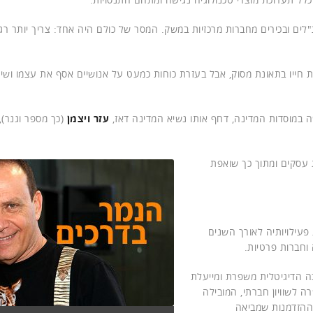
כ"לים ובכירים מחברות מרכזיות במשק. המסר של כולם היה אחד: צריך יותר רג
 קיפד את חייו בתאונת מסוק, אבל בעזרת כוחות כמעט על אנושיים אסף את עצמו וש
עזר ויצמן
(כך מספר וגנר),
 עסקים ומתוך כך שואפת
פעילויותיה לאורך השנים
וחברות פרטיות.
ה הדיגיטלית משפרת ומייעלת
 לשוויון חברתי, המובילה
ההזדמנות שמביאה