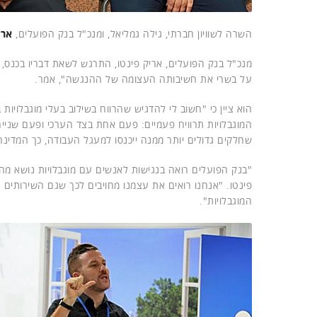
השרה לשוויון חברתי, גילה גמליאל, ומנכ"ל בנק הפועלים,
ארי
מנכ"ל בנק הפועלים, אריק פינטו, התרגש לשאת דבריו בכנס, כ
על בשרי את חשיבותה העצומה של ההנגשה", אמר.
הוא ציין כי "חשוב לי להדגיש שהרווח בשילוב בעלי מוגבלוי
המוגבלויות תרוויח פעמיים: פעם אחת בצד הערכי ופעם שנייה
שחלקים גדולים יותר ממנה ייכנסו למעגל העבודה, כך המדינ
"בנק הפועלים רואה בנגישות לאנשים עם מוגבלויות נושא מה
פינטו. "אנחנו רואים את עצמנו מחויבים לכך שגם השירותים הבנ
המוגבלויות".