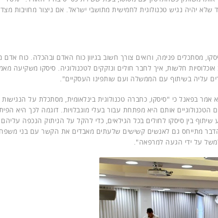
שלא יהיה נגיש טכנולוגית לחמישית מתושבי ישראל. אם ניצור מחויבות מצד 
, בסיסקו, מסתכלים פנימה, ורואים צורך חשוב בגיוון כוח האדם ובהכלה. כוח אדם מג
וכלוסיות חלשות, איך לחבר חולים ונזקקים לטכנולוגיה. סיסקו משקיעה מאמ
דים עליה בשיתוף עם הממשלה ועם שותפינו העסקיים".
מר בפאנל כי "סיסקו, כחברה טכנולוגית בינלאומית, מסתכלת על הנגישות
ם הטכנולוגיים אותם היא מפתחת עבור בעלי מוגבלויות. דוגמה לכך היא הפית
שיתוף בין סיסקו לחולים בכל הגילאים, כדי להקל על הניתוק הנכפה עליהם
 הדבר מתייחס גם לאנשים קשישים שלעתים מאבדים את הקשר עם בני משפח
למשל על ידי הגעה למרפאה".