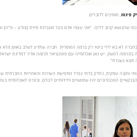
ק פינטו
, מאזינים לדוברים.
מי שהנושא קרוב לליבו. "אני עצמי אדם בעל מוגבלות פיזית (צולע – פ"ה) ואנ
ות בחברה לא בא לידי ביטוי רק ברמה המוסרית. חברה שתדע לשלב באופן מלא 
 בתרומה למשק. יש כאן אוכלוסייה עם פוטנציאל תרומה אדיר למדינת ישראל 
ה תצא נשכרת".
ותי וחובה עסקית, כחלק בלתי נפרד מתפישת השירות והאחריות החברתית של
קאיים הטכנולוגיים יהיו שימושיים וידידותיים לכולם, ובפרט לאוכלוסיית בעלי