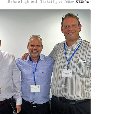
ישראכרט
, שאמר: Before high-tech (I take) I give.