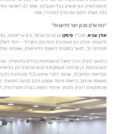
מהאוכלוסייה הם אנשים בעלי מוגבלות. אסור לנו לאפשר עתיד 
כדור השלג ירתום את כולם למטרה", אמר.
"כוח אדם מגוון יוצר חדשנות"
אורן שגיא
, מנכ"ל
סיסקו
(Cisco) ישראל, ציין ש-"אנחנו
חדשנות. אנחנו גם משקיעים רבות בפן החברתי – כיצד לשלב א
טכנולוגי רב, למשל בתוכנית להאצת הדיגיטציה, שאנחנו עוב
בהמשך הערב נערך פאנל בהשתתפות בכירים בתעשייה. שגיא א
הטכנולוגיות הן מבחינה תעסוקתית פנים ארגונית והן בפיתוחי
הבריאות המחוברת, שבאה לחבר שימוש בכלי טכנולוגיה ולבצע 
מאשפוז או מצב בריאותי מיוחד שמונע מהם תנועה חופשית.
או מתקשים להגיע ולצרוך שירותי רפואה בצורה סטנדרטית, 