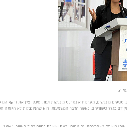
ולה.
סניפים מונגשים, מערכות אינטרנט מונגשות ועוד. פינטו ציין את היקף המו
פקידם בגלל כישוריהם, כאשר הדבר המשמעותי הוא שהמוגבלות לא היוותה ח
התרגשות נרשמה בקהל כש-וגנר סיפר על הפציעה שהותירה אותו משותק כשהתרסק עם מטוסו, בעת ששירת כטייס בחיל האוויר. "18%