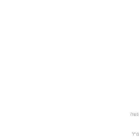
נגשה
מ"ר