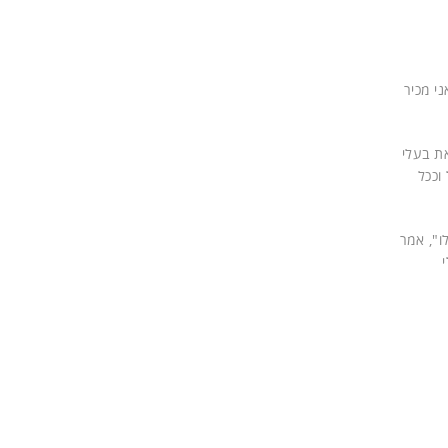
י מכיר
את בעלי
וככל
ו", אמר