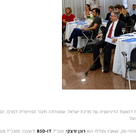
ת להאצת הדיגיטציה של מדינת ישראל, שמטרתה חיבור הפריפריה למרכז, ה
עוד.
י-טק, ושאביו ומולידו הוא
רונן זרצקי
, מנכ"ל
BSD-IT
ולשעבר סמנכ"ל ומנ