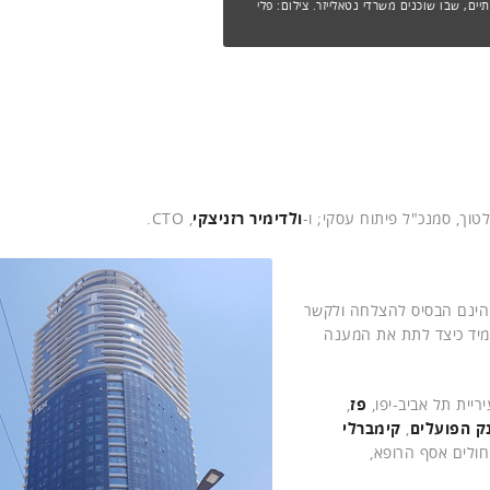
ם, שבו שוכנים משרדי נטאלייזר. צילום: פלי
בלטוך, סמנכ"ל פיתוח עסקי; ו-
ולדימיר רזניצקי
, CTO.
ת הינם הבסיס להצלחה ולקשר
תמיד כיצד לתת את המענה
יריית תל אביב-יפו,
פז
,
ק הפועלים
,
קימברלי
חולים אסף הרופא,