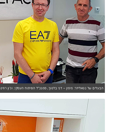
הבעלים של נטאלייזר: מימין – דני בלטוך, סמנכ"ל הפיתוח העסקי; וג'ון רוזינ