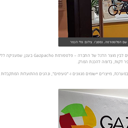
שם הפלטפורמה, גספצ'ו. צילום: פלי הנמר
שוחחנו על הקשר, הלא מקרי, בין הכנת מרק גספצ'ו טרי וטעים לבין מוצר הדגל של החברה – פלט
ספר דקות, בדומה להכנת המרק.
מערכת, מייצרים יישומים מגוונים ו-"טעימים", ונהנים מהתועלות המתקבלות