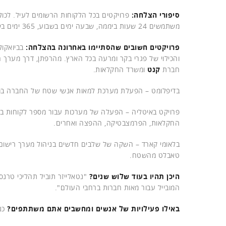
סיפורי הצלחה:
פרויקטים בכל הלקוחות הרשומים לעיל. לכול
משתמשים 24 שעות ביממה, שבעה ימים בשבוע, 365 ימים בשנה.
פרויקטים חשובים שהסתיימו באחרונה בהצלחה:
בביואקולו
והכילוי של פגרי בקר ומרעה בכל הארץ. מהרפתן, דרך מערך הפי
חברת
קנט
ומשרד החקלאות.
בדיפלומט – הפעלת מערכת למאות אנשי שטח של החברה במספ
פרויקט באיטליה – הפעלה של מערכות עבור מספר לקוחות במ
החקלאות, הפרמצבטיקה, ההפצה ואחרים.
בלאומי קארד – השקה של שלבים חדשים בניהול מערך רישום
טאבלט מהשטח.
היכן תהיו בעוד שלוש שנים?
"נטאלייזר תוביל תהליכי טרנס
המובייל עבור מאות חברות ברחבי העולם".
באילו פעילויות של אנשים ומחשבים אתם משתתפים?
כנס