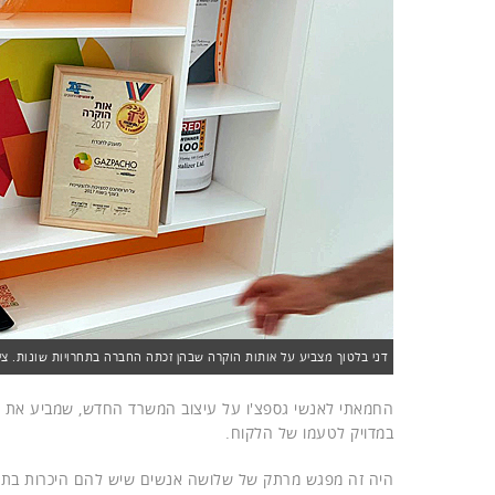
דני בלטוך מצביע על אותות הוקרה שבהן זכתה החברה בתחרויות שונות. ציל
החמאתי לאנשי גספצ'ו על עיצוב המשרד החדש, שמביע את ער
במדויק לטעמו של הלקוח.
היה זה מפגש מרתק של שלושה אנשים שיש להם היכרות בת יותר מ-20 שנים של חוויות ותהפוכות בשוק ה-IT היש