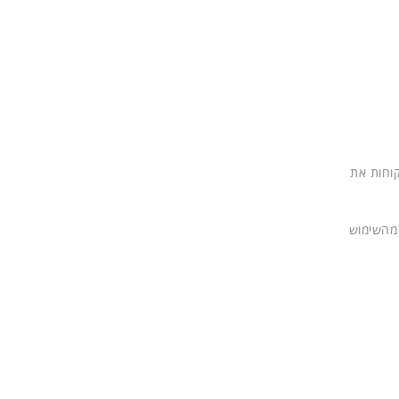
פורמת Gazpacho בענן, שמעניקה ללקוחות את
 מהשימוש