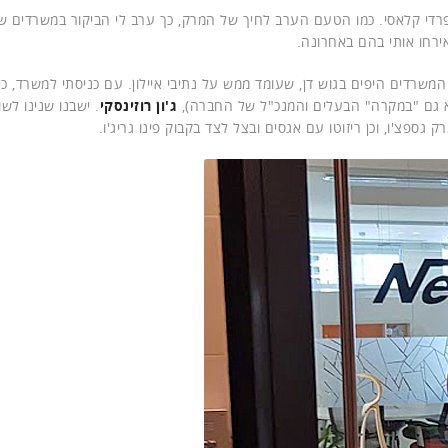
פרדי קלאסי. כמו הטעם הערב לחיך של המרק, כך ערב לי הביקור במשרדים ש
שרדים היפים בגוש דן, שעומד ממש על נתיבי איילון. עם כניסתי למשרד, כיב
 גם "במקרה" הבעלים והמנכ"ל של החברה),
ג'ון רוזינסקי
. ישבנו שנינו לשו
 גספצ'ו, וכן ריזוטו עם אגסים ובצל לצד בקבוק פינו גריג'ו.