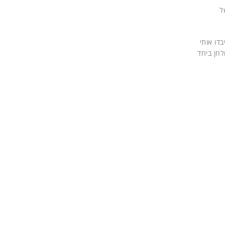
ל
דו אותי
לחן ביחד