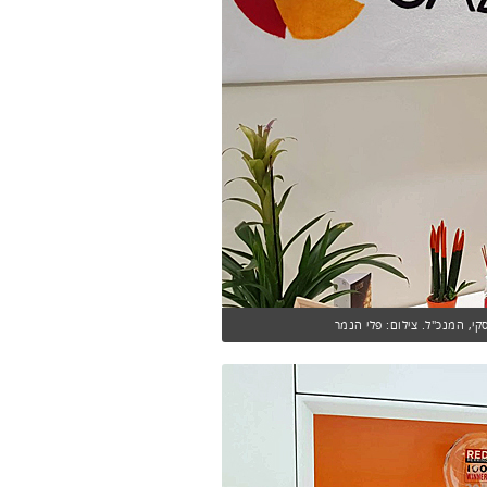
סקי, המנכ"ל. צילום: פלי הנמר