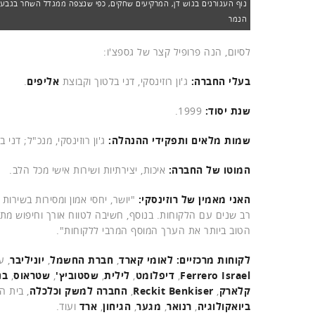
נוף העגורנים בגוש דן, המרקיעים שחקים, כפי שנצפה ממגדל השחר בגבעתיי
הנמר
לסיום, הנה פרופיל קצר של גספצ'ו:
בעלי החברה:
ג'ון רוזינסקי, דני בלטוך וקבוצת
אליפים
.
שנת יסוד:
1999.
שמות מלאים ותפקידי ההנהלה:
ג'ון רוזינסקי, מנכ"ל; דני 
המוטו של החברה:
איכות, יצירתיות ושירות אישי מכל הלב.
האני מאמין של רוזינסקי:
"יושר, יחסי אמון ומסירות בשירו
רב שנים עם הלקוחות. בנוסף, חשיבה לטווח אורך וחיפוש מ
הטוב ביותר את הערך המוסף המרבי ללקוחות".
לקוחות מרכזיים:
לאומי קארד
,
חברת החשמל
,
יוניליבר
, ע
Ferrero Israel
,
דיפלומט
,
לילית
,
שסטוביץ'
,
שטראוס
,
בנ
קלארק
,
Reckit Benkiser
,
החברה למשק וכלכלה
, בית ה
ביואקולוגיה
,
רנואר
,
מגער
,
הגיחון
,
ארד
ועוד.