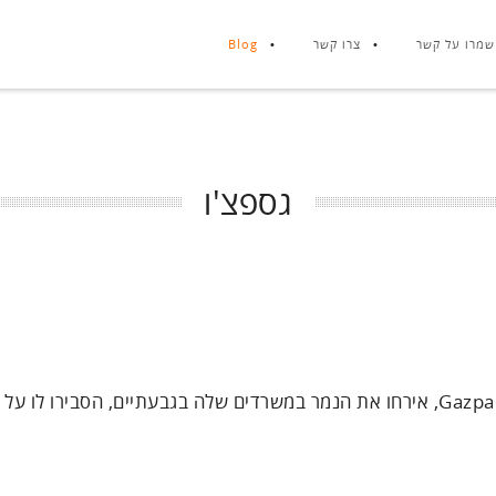
שמרו על קשר
צרו קשר
Blog
גספצ'ו
מנהלי נטאלייזר, המפתחת את פלטפורמת הענן Gazpacho, אירחו את הנמר במשרדים שלה בגבעתיים, הסבירו 