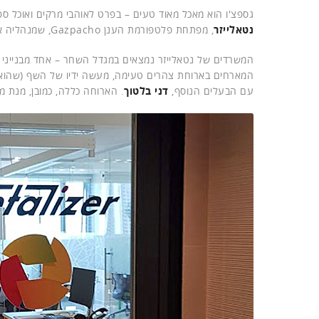
גספצ'ו הוא מאכל מאוד טעים – בפרט לאוהבי מרקים ואוכל ס
נטאלייזר
, מפתחת פלטפורמת הענן Gazpacho, שמנהליה אירחו אותי בהם באחרונה.
המשרדים של נטאלייזר נמצאים במגדל השחר – אחד מבנייני המ
המארחים בארוחת צהרים טעימה, מעשה ידיו של השף (שהוא
עם הבעלים הנוסף,
דני בלטוך
. הארוחה כללה, כמובן, מנת מרק