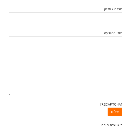
חברה / ארגון
תוכן ההודעה
[RECAPTCHA]
* = שדה חובה