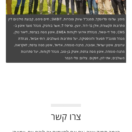
מימין: שלומי פליוטקל, סמנכ"ל שיווק ומכירות, SMBIT; חיים פימט, קבוצת מילניום ליין
פתרונות תקשורת; אילן בר-דוד, יועץ, טריפל-T; אשר בוחניק, מנהל מוצר איטון ב-
CMS; פול די-טואל, מנהלת אירועי לקוחות EMEA, איטון מטה בצרפת; ליאור גולן,
מנהל סמנכ"ל תפעול ולוגיסטיקה, יעל פתרונות משולבים; רותי אביאל, מנהלת
ערוצים, איטון ישראל; אמונה, מרצה-מומחה, אדיאל, איטון מטה צרפת; לאקרואה,
מרצה-מומחה, איטון מטה צרפת; איציק בן-טוב, מנהל לקוחות, יעל פתרונות
משולבים; אתי לוין, זיפקום. צילום: פלי הנמר
צרו קשר