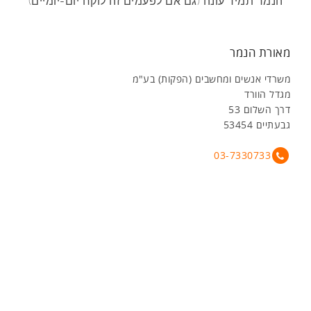
הנמר תמיד עונה (גם אם לפעמים זה לוקח יום-יומיים)
מאורת הנמר
משרדי אנשים ומחשבים (הפקות) בע"מ
מגדל הוורד
דרך השלום 53
גבעתיים 53454
03-7330733