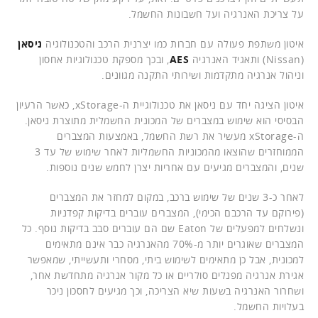
על צריכת האנרגיה ועל חשבונות החשמל.
איטון משתפת פעולה עם חברות כמו יצרנית הרכב והטכנולוגיה
ניסאן
(Nissan) ותאגיד האנרגיה
AES
, ובכך מספקת טכנולוגיות אחסון
וניהול אנרגיה מתקדמות ושירותי התקנה מגוונים.
איטון הציגה יחד עם ניסאן את טכנולוגיית ה-xStorage, כאשר הרעיון
הבסיסי הוא שימוש במצברים של המכונית החשמלית מתוצרת ניסאן.
ה-xStorage מעשיר את רשת החשמל, באמצעות המצברים
הממוחזרים שהוצאו מהמכוניות החשמליות לאחר שימוש של עד 3
שנים, והמצברים מגיעים עם אחריות יצרן לחמש שנים נוספות.
לאחר כ-3 שנים של שימוש ברכב, במקום למחזר את המצברים
(פירוקם עד הרכבם הכימי), המצברים עוברים בדיקות קפדניות
ונשלחים למפעלים של Eaton שם הם עוברים סבב בדיקות נוסף. כל
המצברים שאוגרים יותר מ-70% מהאנרגיה כבר אינם מתאימים
למכונית, אבל כן מתאימים לשימוש ביתי, מסחרי ותעשייתי, שמאפשר
אגירת אנרגיה מפנלים סולריים או כל מקור אנרגיה מתחדשת אחר,
ושחרור האנרגיה בשעות שיא הצריכה, וכך מגיעים לחסכון ניכר
בעלויות החשמל.