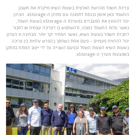
צריכת חשמל מהרשת הארצית בשעות השיא מייקרת את חשבון
החשמל וכאן איטון נכנסת לתמונה עם פתרון ה-xStorage. הצרכן
יכול להטעין את המצברים במערכת ה-xStorage בשעות השפל,
כאשר עלות החשמל נמוכה, ולהשתמש בו לצריכה עצמית או למכור
לחברת חשמל בשעות השיא, כאשר המחיר יקר יותר. מבחינה זו הצרכן
יכול להרוויח פעמיים – פעם אחת כשחסך בהפרש עלויות בין צריכה
בשעות השיא לשעות השפל ובפעם השנייה על ידי ייצוב המתח במתקן
באמצעות מערך ה-xStorage.