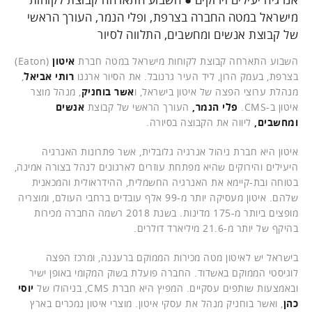
מישראל במטה החברה בצרפת, ופלי הנמר, העורך הראשי
של קבוצת אנשים ומחשבים, התלווה לסיור
השבוע התארחה קבוצת לקוחות מישראל במטה חברת
איטון
(Eaton)
בצרפת, בעמק הרון, ליד העיר גרנובל. את הסיור ארגנו
רותי אביאל
,
מנהלת ערוצי הפצה של איטון בישראל, ו
אשר בוחניק
, מנהל מוצר
איטון ב-CMS
.
פלי הנמר,
העורך הראשי של קבוצת
אנשים
ומחשבים,
ליווה את הקבוצה בסיורה.
איטון היא חברת ניהול אנרגיה גלובלית, אשר פתרונות האנרגיה
היעילים והירוקים שהיא מפתחת עוזרים לארגונים לנהל בצורה אמינה,
בטוחה ובת-קיימא את האנרגיה החשמלית, ההידראולית והמכאנית
שלהם. איטון מעסיקה יותר מ-99 אלף עובדים ברחבי העולם, ומוצריה
מופצים ביותר מ-175 מדינות. בשנת 2018 רשמה החברה מכירות
בהיקף של יותר מ-21.6 מיליארד דולרים.
בישראל יש לאיטון מטה מכירות הממוקם ברעננה, ומרכז הפצה
לוגיסטי הממוקם באשדוד. החברה פועלת בשוק המקומי באופן ישיר
ובאמצעות שותפים עסקיים. המפיץ היא חברת CMS, בניהולו של
יוסי
כהן
, ואשר בוחניק מנהל את עסקי איטון. מוצרי איטון נמכרים בארץ