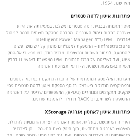
מאז שנת 1954.
פתרונות איטון לדטה סנטרים
איטון מתמחה בבניית דטה סנטרים ומשלבת בפעילותה את הידע
שצברה בתחום ניהול האנרגיה. החברה מספקת תשתית חכמה לניהול
אנרגיה – IPM (ר"ת Intelligent Power Manager
Infrastructure) – המספקת למנמ"רים פתרון קל לשימוש ופשוט
להטמעה, לניטור תשתיות ומכשירים. מרכיב בודד, כמו מכשירי אל-פסק
UPS, ועד לשליטה על מרכז הנתונים. IPM מאפשרת לאנשי IT להבין
ולפקח באמצעות תשתית ה-IT על תצרוכת האנרגיה.
מערכות האל-פסק המתקדמות של החברה מותקנות במרכזי הנתונים
ובפרויקטים הגדולים בישראל. בנוסף מספקת איטון לדטה סנטרים פסי
שקעים מתקדמים ומנוהלים (ePDU), המאפשרים שליטה על האנרגיה
המסופקת לשרתים, וכן RACK מודולרי להתקנת שרתים.
פתרונות איטון לאחסון אנרגיה XStorage
הירידה המתמשכת בעלויות אחסון האנרגיה יוצרת הזדמנויות להגדלת
השימוש באנרגיה מתחדשת, תוך חיזוק רשת החשמל – הן לצרכנים
תעשייתיים והן לצרכנים פרטיים. זאת, על רקע מתן שליטה טובה יותר