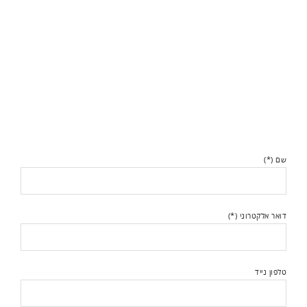
שם (*)
דואר אלקטרוני (*)
טלפון נייד