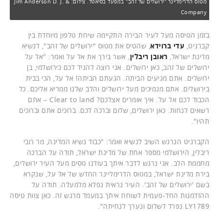
מטוס הדרימליינר "ירושלים של זהב" במפעל בסיאטל. צילום: Jim Anderson D. J. &
Company
בזמן הטיסה מעל לעיר הבירה התקיימה שיחת טלפון מיוחדת בין
קברניט,
עדי ברוידא
, שהטיס את מטוס "ירושלים של זהב", לנשיא
מדינת ישראל,
ראובן ריבלין
, אשר בירך את אל על ואמר: "אל על
ירושלים של זהב, כאן ירושלים. אני רוצה להגיד לכם כירושלמי, בן
ירושלים. אתם מגיעים הביתה. הגעתם הביתה! אל על, הכי בבית
בירושלים. אתם מנמיכים מעל ירושלים והלב שלנו ממריא אליכם. כל
הכבוד לכם אל על. איך אומרים אצלכם? Clear to land – אתם
רשאים לנחות. כאן ירושלים, שלום וברכה לכם. ברוכים אתם וברוכים
תהיו".
הקברניט הנרגש השיב לנשיא ואמר: "כבוד נשיא המדינה, מר רובי
ריבלין, הירושלמי מספר אחת של מדינת ישראל, תודה על הברכה
מחממת הלב. אני נרגש לדבר איתך בעודנו טסים מעל העיר ירושלים,
בירת מדינת ישראל, במטוס הדרימליינר החדש של אל על, שנקרא
בשם 'ירושלים של זהב'. העיר נראית נפלא מלמעלה. תודה על
ההזדמנות החד-פעמית לשוחח איתך במעמד מרגש זה. כאן צוות טיסה
LY1789 נפרד לשלום ונערך לנחיתה".