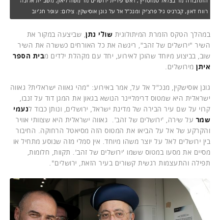
התחבורה מר בצלאל סמוטריץ', ראש עיריית ירושלים מר משה ליאון, משב"ית אלונה
רווח דאון, קברניט גיל פרצ'יק ומנכ"ל אל על גונן אוסישקין. צילום: עופר חג'יוב
במהלך הטקס הזמרת המיתולוגית
שולי נתן
, שביצעה במקור את
השיר "ירושלים של זהב", ריגשה את כל האורחים כששרה את השיר
שוב, בביצוע מיוחד שהוכן לאירוע, יחד עם מקהלת ילדים מ
בית הספר
איתן
מירושלים.
גונן אוסישקין, מנכ"ל אל על, אמר באירוע: "מהי גאווה ישראלית? גאווה
ישראלית היא שמטוס דרימליינר הנושא בגאון את המגן דוד על זנבו,
קרוי על שם עיר הבירה של מדינת ישראל, ירושלים, ונותן כבוד ל
נעמי
שמר
על שירה, 'ירושלים של זהב'. גאווה ישראלית היא שצוותי אוויר
והקרקע של אל על הביאו את המטוס הזה מסיאטל הרחוקה. החיבור
בין ירושלים לאל על יוצר משהו מיוחד. אין סמלי מזה שנוסע מתחיל או
מסיים את מסעו במטוס ששמו 'ירושלים של זהב'. תקוות, חלומות,
תפילה והתעצמות רגשית קשורים בעיר הזאת, ירושלים".