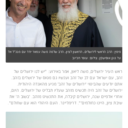
מימין: הרב הראשי לירושלים, הראשון לציון, הרב שלמה משה עמאר יחד עם מנכ"ל אל
על גונן אוסישקין. צילום: עופר חג'יוב
ראש העיר ירושלים, משה ליאון, אמר באירוע: "יש לנו ירושלים של
זהב, עם ישראל עם לב של זהב ועכשיו גם מטוס של ירושלים בזהב.
אתם יודעים שהביטוי 'ירושלים של זהב' מגיע מהאגדה היהודית.
ירושלים של זהב היה תכשיט מזהב שעליו תבליט של ירושלים. היום,
אחרי אלפיים שנה, ירושלים קיבלה, את התכשיט מזהב. 'בשוב ה' את
שיבת ציון, היינו כחולמים'". דרימליינר. העם היהודי הוא עם שחולם".