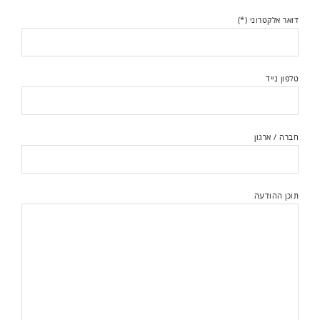
דואר אלקטרוני (*)
טלפון נייד
חברה / ארגון
תוכן ההודעה