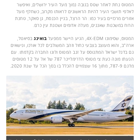
המטוס נחת לאחר שטס בגובה נמוך מעל העיר ירושלים, ואיפשר
לאלפי תושבי העיר להיות הראשונים לראותו מקרוב, כשחלף מעל
אזורים מרכזיים בעיר כמו: הר הרצל, בניין הכנסת, גן סאקר, טחנת
הרוח במשכנות שאננים, מעלה אדומים ושכונת עין כרם.
המטוס, שסימונו 4X-EDM, הגיע היישר ממפעל
בואינג
בסיאטל,
ארה"ב, והוא מעוצב בצבעי כחול וזהב המשולבים לכל אורכו, ונישאים
גם בדגל ישראל המתנוסס על זנב המטוס ולוגו החברה בקדמתו. עם
הגעתו מונה כעת צי מטוסי הדרימליינר 787 של אל על 12 מטוסים
מדגם 787-9, מתוך 16 שצפויים להכלל בו בסך הכל עד שנת 2020.