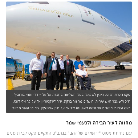
טקס הסרת הלוט. מימין לשמאל: בעלי השליטה בחברת אל על – דדי ותמי בורוביץ',
ח"כ ולשעבר ראש עיריית ירושלים מר ניר ברקת, יו"ר דירקטוריון אל על מר אלי דפס,
ראש עיריית ירושלים מר משה ליאון ומנכ"ל אל על גונן אוסישקין. צילום: עופר חג'יוב
מחווה לעיר הבירה ולנעמי שמר
עם נחיתת מטוס "ירושלים של זהב" בנתב"ג התקיים טקס קבלת פנים