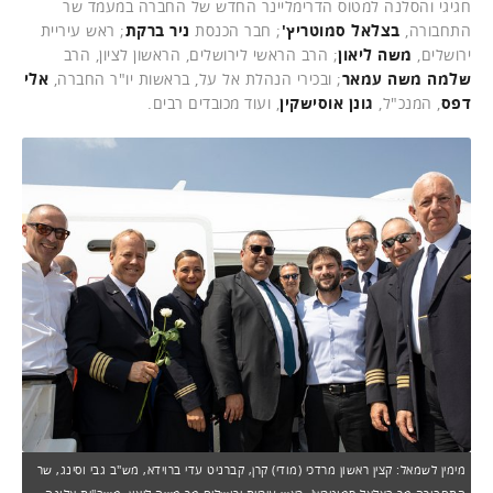
חגיגי והסלנה למטוס הדרימליינר החדש של החברה במעמד שר
התחבורה,
בצלאל סמוטריץ'
; חבר הכנסת
ניר ברקת
; ראש עיריית
ירושלים,
משה ליאון
; הרב הראשי לירושלים, הראשון לציון, הרב
שלמה משה עמאר
; ובכירי הנהלת אל על, בראשות יו"ר החברה,
אלי
דפס
, המנכ"ל,
גונן אוסישקין
,
ועוד מכובדים רבים.
מימין לשמאל: קצין ראשון מרדכי (מודי) קרן, קברניט עדי ברוידא, מש"ב גבי וסינג, שר