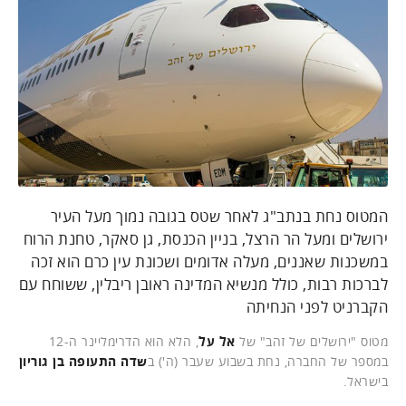
המטוס נחת בנתב"ג לאחר שטס בגובה נמוך מעל העיר
ירושלים ומעל הר הרצל, בניין הכנסת, גן סאקר, טחנת הרוח
במשכנות שאננים, מעלה אדומים ושכונת עין כרם הוא זכה
לברכות רבות, כולל מנשיא המדינה ראובן ריבלין, ששוחח עם
הקברניט לפני הנחיתה
מטוס "ירושלים של זהב" של
אל על
, הלא הוא הדרימליינר ה-12
במספר של החברה, נחת בשבוע שעבר (ה') ב
שדה התעופה
בן גוריון
בישראל.