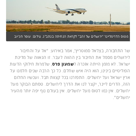
מטוס הדרימליינר "ירושלים של זהב" לקראת הנחיתה בנתב"ג. צילום: עופר חג'יוב
שר התחבורה, בצלאל סמוטריץ', אמר באירוע: "אל על והחיבור
לירושלים מסמל את החיבור בין ההווה לעבר. זו הגאווה של מדינת
ישראל. לא מזמן הייתה אזכרה ל
שמעון פרס
, שלמרות חילוקי הדעות
הפוליטיים בינינו, הוא היה איש שחלם. כל כך הרבה שנים חלמנו על
ארץ ישראל ועל ירושלים. התפזרנו בכל קצוות תבל. ועכשיו החלום
הזה, הדרים ליינר, יקצר לנו את הדרך לירושלים. טסתם הבוקר מעל
ירושלים. אין כמו לטוס מעל ירושלים. אין בעולם נוף יפה יותר מהעיר
ירושלים".