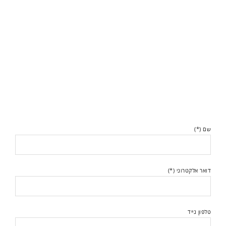
שם (*)
דואר אלקטרוני (*)
טלפון נייד