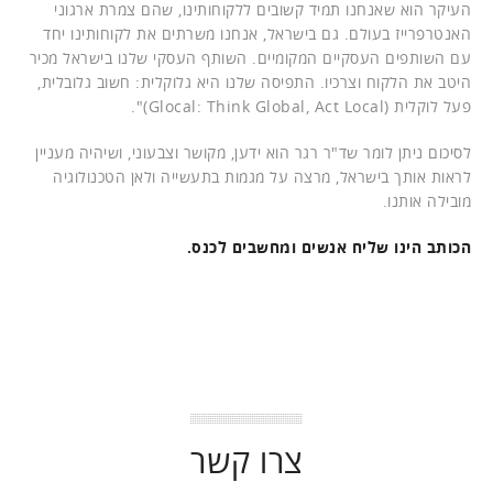
העיקר הוא שאנחנו תמיד קשובים ללקוחותינו, שהם צמרת ארגוני
האנטרפרייז בעולם. גם בישראל, אנחנו משרתים את לקוחותינו יחד
עם השותפים העסקיים המקומיים. השותף העסקי שלנו בישראל מכיר
היטב את הלקוח וצרכיו. התפיסה שלנו היא גלוקלית: חשוב גלובלית,
פעל לוקלית (Glocal: Think Global, Act Local)".
לסיכום ניתן לומר שד"ר רגר הוא ידען, מקושר וצבעוני, ושיהיה מעניין
לראות אותך בישראל, מרצה על מגמות בתעשייה ולאן הטכנולוגיה
מובילה אותנו.
הכותב הינו שליח אנשים ומחשבים לכנס.
צרו קשר