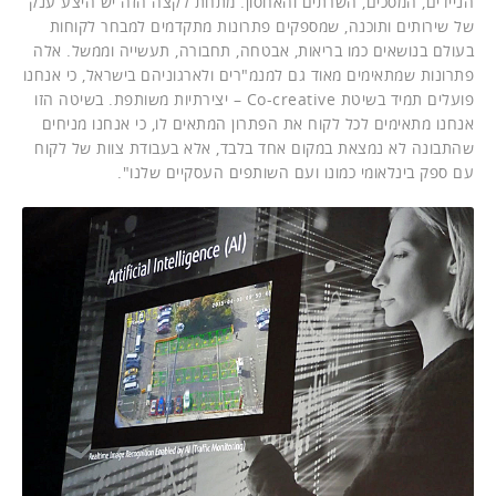
הניידים, המסכים, השרתים והאחסון. מתחת לקצה הזה יש היצע ענק
של שירותים ותוכנה, שמספקים פתרונות מתקדמים למבחר לקוחות
בעולם בנושאים כמו בריאות, אבטחה, תחבורה, תעשייה וממשל. אלה
פתרונות שמתאימים מאוד גם למנמ"רים ולארגוניהם בישראל, כי אנחנו
פועלים תמיד בשיטת Co-creative – יצירתיות משותפת. בשיטה הזו
אנחנו מתאימים לכל לקוח את הפתרון המתאים לו, כי אנחנו מניחים
שהתבונה לא נמצאת במקום אחד בלבד, אלא בעבודת צוות של לקוח
עם ספק בינלאומי כמונו ועם השותפים העסקיים שלנו".