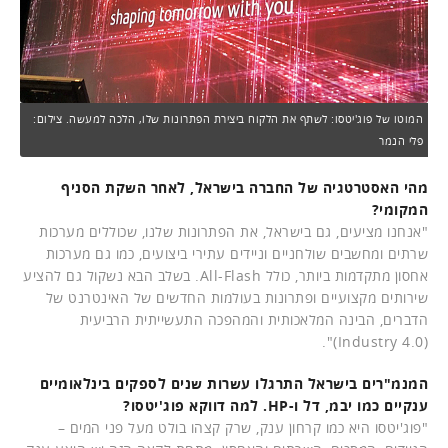
המוטו של פוג'יטסו: לשתף את הלקוח ביצירת הפתרונות שלו, הלכה למעשה. צילום:
פלי הנמר
מהי האסטרטגיה של החברה בישראל, לאחר השקת הסניף
המקומי?
"אנחנו מציעים, גם בישראל, את הפתרונות שלנו, שכוללים מערכות
שרתים ומחשבים שולחניים וניידים עתירי ביצועים, כמו גם מערכות
אחסון מתקדמות ביותר, כולל All-Flash. בשלב הבא נשקול גם להציע
שירותים מקצועיים ופתרונות בעולמות החדשים של האינטרנט של
הדברים, הבינה המלאכותית והמהפכה התעשייתית הרביעית
(Industry 4.0)".
המנמ"רים בישראל התרגלו עשרות שנים לספקים בינלאומיים
ענקיים כמו יבמ, דל ו-HP. למה דווקא פוג'יטסו?
"פוג'יטסו היא כמו קרחון ענק, שרק קצהו בולט מעל פני המים –