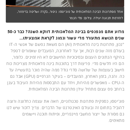
אחד מפתרונות הבינה המלאכותית של פוג'יטסו: ניטור, בקרה ושליטה ברימזור,
להזרמת תנועה יעילה. צילום: פלי הנמר
מדוע אתם מנפנפים בבינה המלאכותית דווקא השנה? כבר כ-50
שנים הנושא מתעורר מדי עשור ונמוג לקראת אמצעיתו…
"נכון, פתרונות בינה מלאכותית (AI) הם משאת נפשם של אנשי ה-IT
בעולם מזה שנים רבות, אך עד לאחרונה, המעבדים שאמורים לטפל
בהיקף הנתונים העצום ובסיבוכיות החישובים לא היו זמינים. כלומר,
הם היו חלשים מדי. פריצות דרך בתוכנות בינה מלאכותית מצריכות כוח
חישוב בעוצמות של שלושה סדרי גודל ממה שהיה מוכר בתעשייה עד
כה. והנה, בזמן האחרון, המעבדים – בעיקר הגרפיים (GPU) אבל גם
ה-CPU – מאפשרים מהירות, ויחד עם התבססות מהירות העיבוד בענן
ברוחב פס עצום מתחיל עידן פתרונות הבינה המלאכותית.
פוג'יטסו, כספקית פתרונות טכנולוגיים, רואה את עצמה כחלוצה ורוצה
להוביל בתחום זה ובעולם האינטרנט של הדברים. צריך לזכור שיש לנו
גם מסורת של ייצור מחשבי מיינפריים, ופיתוח תוכנה ויישומים
מתאימים.