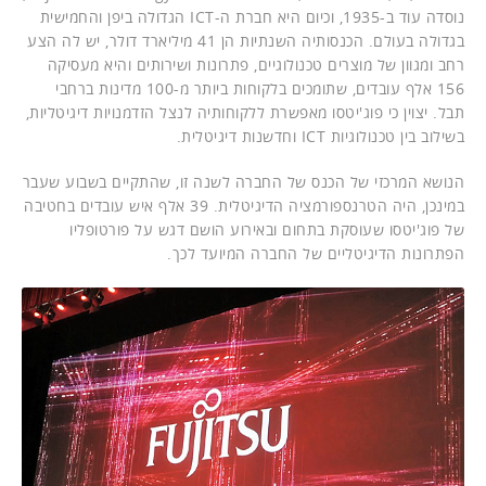
נוסדה עוד ב-1935, וכיום היא חברת ה-ICT הגדולה ביפן והחמישית
בגדולה בעולם. הכנסותיה השנתיות הן 41 מיליארד דולר, יש לה הצע
רחב ומגוון של מוצרים טכנולוגיים, פתרונות ושירותים והיא מעסיקה
156 אלף עובדים, שתומכים בלקוחות ביותר מ-100 מדינות ברחבי
תבל. יצוין כי פוג'יטסו מאפשרת ללקוחותיה לנצל הזדמנויות דיגיטליות,
בשילוב בין טכנולוגיות ICT וחדשנות דיגיטלית.
הנושא המרכזי של הכנס של החברה לשנה זו, שהתקיים בשבוע שעבר
במינכן, היה הטרנספורמציה הדיגיטלית. 39 אלף איש עובדים בחטיבה
של פוג'יטסו שעוסקת בתחום ובאירוע הושם דגש על פורטופליו
הפתרונות הדיגיטליים של החברה המיועד לכך.