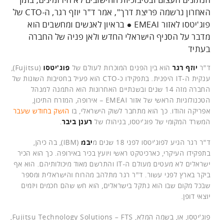
האחרון נרשמה פריצת דרך", אמר ד"ר יוזף רגר, ה-CTO של
פוג'יטסו לאזור EMEAI ● בראיון לאנשים ומחשבים הוא
מדבר על הסניף הישראלי החדש ולאן פניה של החברה
בעתיד
ד"ר
יוזף רגר
הוא בין הפנים המוכרות לעולם של
פוג'יטסו
(Fujitsu),
ענקית ה-IT היפנית. בתפקידו כ-CTO הוא פעיל בחטיבות השונות של
החברה מזה 14 שנים ובשנתיים האחרונות הוא התמנה למנהל
הטכנולוגיות הראשי של אזור EMEAI – אירופה, המזרח התיכון,
אפריקה והודו. כך הוא מתחבר לשוק הישראלי, בו
הושק בחודש שעבר
המשרד המקומי של פוג'יטסו, בניהולו של
רענן ביבר
.
ד"ר רגר הגיע לפוג'יטסו לפני 18 שנים מ
יבמ
(IBM), בה כיהן,
בתפקידו העיקרי, כארכיטקט ראשי ויועץ בכיר באירופה. כך הוא הכיר
ישראלים לא מעטים מעולם ה-IT והתרשם מאוד מיכולותיהם. הוא אף
ביקר בארץ לפני עשור. ד"ר רגר מתלהב מהרוח והישראלית ומספר
שבכל מקום שבו הוא נתקל בישראלים, הוא חש שהם חכמים ויזמים
יוצאי דופן.
פוג'יטסו, או, בשמה המלא, Fujitsu Technology Solutions – FTS,