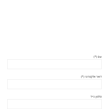
שם (*)
דואר אלקטרוני (*)
טלפון נייד