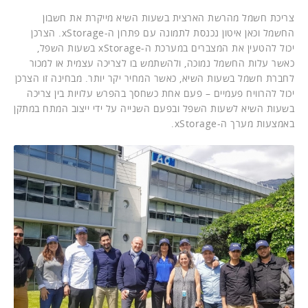
צריכת חשמל מהרשת הארצית בשעות השיא מייקרת את חשבון
החשמל וכאן איטון נכנסת לתמונה עם פתרון ה-xStorage. הצרכן
יכול להטעין את המצברים במערכת ה-xStorage בשעות השפל,
כאשר עלות החשמל נמוכה, ולהשתמש בו לצריכה עצמית או למכור
לחברת חשמל בשעות השיא, כאשר המחיר יקר יותר. מבחינה זו הצרכן
יכול להרוויח פעמיים – פעם אחת כשחסך בהפרש עלויות בין צריכה
בשעות השיא לשעות השפל ובפעם השנייה על ידי ייצוב המתח במתקן
באמצעות מערך ה-xStorage.