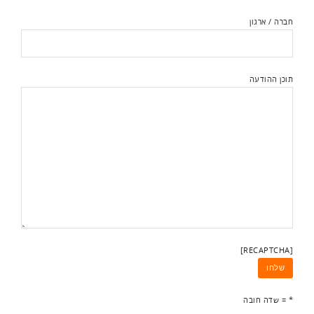
חברה / ארגון
תוכן ההודעה
[RECAPTCHA]
* = שדה חובה