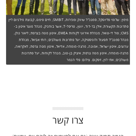
מימין: שלומי פליוטקל, סמנכ"ל שיווק ומכירות, SMBIT; חיים פימט, קבוצת מילניום ליין
פתרונות תקשורת; אילן בר-דוד, יועץ, טריפל-T; אשר בוחניק, מנהל מוצר איטון ב-
CMS; פול די-טואל, מנהלת אירועי לקוחות EMEA, איטון מטה בצרפת; ליאור גולן,
מנהל סמנכ"ל תפעול ולוגיסטיקה, יעל פתרונות משולבים; רותי אביאל, מנהלת
ערוצים, איטון ישראל; אמונה, מרצה-מומחה, אדיאל, איטון מטה צרפת; לאקרואה,
מרצה-מומחה, איטון מטה צרפת; איציק בן-טוב, מנהל לקוחות, יעל פתרונות
משולבים; אתי לוין, זיפקום. צילום: פלי הנמר
צרו קשר