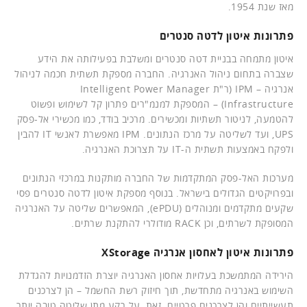
מאז שנת 1954.
פתרונות איטון לדטה סנטרים
איטון מתמחה בבניית דטה סנטרים ומשלבת בפעילותה את הידע
שצברה בתחום ניהול האנרגיה. החברה מספקת תשתית חכמה לניהול
אנרגיה – IPM (ר"ת Intelligent Power Manager
Infrastructure) – המספקת למנמ"רים פתרון קל לשימוש ופשוט
להטמעה, לניטור תשתיות ומכשירים. מרכיב בודד, כמו מכשירי אל-פסק
UPS, ועד לשליטה על מרכז הנתונים. IPM מאפשרת לאנשי IT להבין
ולפקח באמצעות תשתית ה-IT על תצרוכת האנרגיה.
מערכות האל-פסק המתקדמות של החברה מותקנות במרכזי הנתונים
ובפרויקטים הגדולים בישראל. בנוסף מספקת איטון לדטה סנטרים פסי
שקעים מתקדמים ומנוהלים (ePDU), המאפשרים שליטה על האנרגיה
המסופקת לשרתים, וכן RACK מודולרי להתקנת שרתים.
פתרונות איטון לאחסון אנרגיה XStorage
הירידה המתמשכת בעלויות אחסון האנרגיה יוצרת הזדמנויות להגדלת
השימוש באנרגיה מתחדשת, תוך חיזוק רשת החשמל – הן לצרכנים
תעשייתיים והן לצרכנים פרטיים. זאת, על רקע מתן שליטה טובה יותר