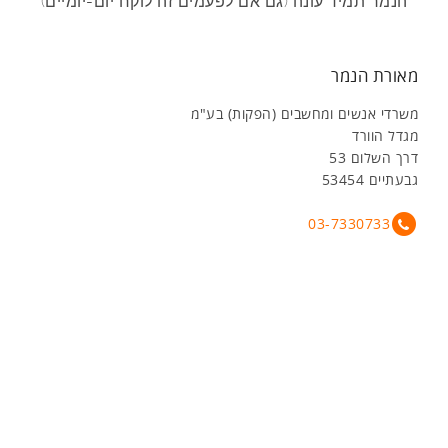
הנמר תמיד עונה (גם אם לפעמים זה לוקח יום-יומיים)
מאורת הנמר
משרדי אנשים ומחשבים (הפקות) בע"מ
מגדל הוורד
דרך השלום 53
גבעתיים 53454
03-7330733