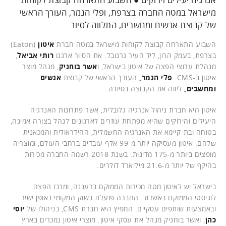
מישראל במטה החברה בצרפת, ופלי הנמר, העורך הראשי
של קבוצת אנשים ומחשבים, התלווה לסיור
השבוע התארחה קבוצת לקוחות מישראל במטה חברת
איטון
(Eaton)
בצרפת, בעמק הרון, ליד העיר גרנובל. את הסיור ארגנו
רותי אביאל
,
מנהלת ערוצי הפצה של איטון בישראל, ו
אשר בוחניק
, מנהל מוצר
איטון ב-CMS
.
פלי הנמר,
העורך הראשי של קבוצת
אנשים
ומחשבים,
ליווה את הקבוצה בסיורה.
איטון היא חברת ניהול אנרגיה גלובלית, אשר פתרונות האנרגיה
היעילים והירוקים שהיא מפתחת עוזרים לארגונים לנהל בצורה אמינה,
בטוחה ובת-קיימא את האנרגיה החשמלית, ההידראולית והמכאנית
שלהם. איטון מעסיקה יותר מ-99 אלף עובדים ברחבי העולם, ומוצריה
מופצים ביותר מ-175 מדינות. בשנת 2018 רשמה החברה מכירות
בהיקף של יותר מ-21.6 מיליארד דולרים.
בישראל יש לאיטון מטה מכירות הממוקם ברעננה, ומרכז הפצה
לוגיסטי הממוקם באשדוד. החברה פועלת בשוק המקומי באופן ישיר
ובאמצעות שותפים עסקיים. המפיץ היא חברת CMS, בניהולו של
יוסי
כהן
, ואשר בוחניק מנהל את עסקי איטון. מוצרי איטון נמכרים בארץ