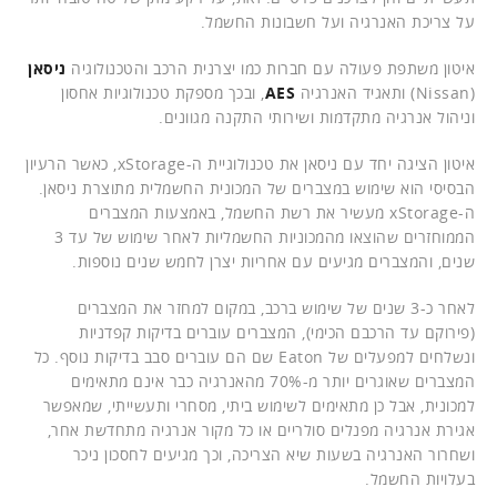
על צריכת האנרגיה ועל חשבונות החשמל.
איטון משתפת פעולה עם חברות כמו יצרנית הרכב והטכנולוגיה
ניסאן
(Nissan) ותאגיד האנרגיה
AES
, ובכך מספקת טכנולוגיות אחסון
וניהול אנרגיה מתקדמות ושירותי התקנה מגוונים.
איטון הציגה יחד עם ניסאן את טכנולוגיית ה-xStorage, כאשר הרעיון
הבסיסי הוא שימוש במצברים של המכונית החשמלית מתוצרת ניסאן.
ה-xStorage מעשיר את רשת החשמל, באמצעות המצברים
הממוחזרים שהוצאו מהמכוניות החשמליות לאחר שימוש של עד 3
שנים, והמצברים מגיעים עם אחריות יצרן לחמש שנים נוספות.
לאחר כ-3 שנים של שימוש ברכב, במקום למחזר את המצברים
(פירוקם עד הרכבם הכימי), המצברים עוברים בדיקות קפדניות
ונשלחים למפעלים של Eaton שם הם עוברים סבב בדיקות נוסף. כל
המצברים שאוגרים יותר מ-70% מהאנרגיה כבר אינם מתאימים
למכונית, אבל כן מתאימים לשימוש ביתי, מסחרי ותעשייתי, שמאפשר
אגירת אנרגיה מפנלים סולריים או כל מקור אנרגיה מתחדשת אחר,
ושחרור האנרגיה בשעות שיא הצריכה, וכך מגיעים לחסכון ניכר
בעלויות החשמל.