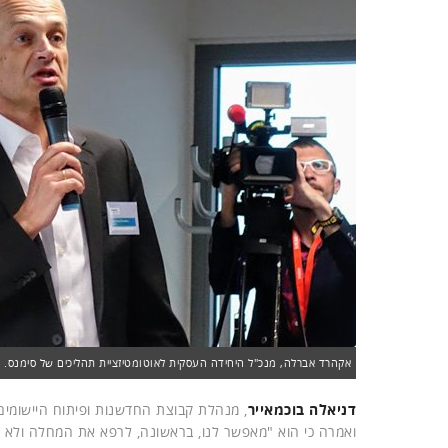
אקהרד אברלה, מנכ"ל היחידה העסקית לאוטומטיזציית תהליכים של סימנס. צ
דניאלה בוכמאייר
, מנהלת קבוצת החדשנות ופיתוח היישומים
ואמרה כי הוא "מאפשר לנו, בראשונה, לרפא את המחלה ולא ר