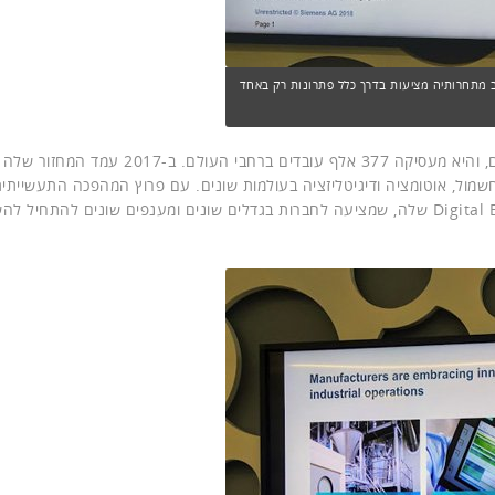
ב מתחרותיה מציעות בדרך כלל פתרונות רק באחד
6 מיליארד. היא מתמקדת בחשמול, אוטומציה ודיגיטליזציה בעולמות שונים. עם פרוץ המהפכה התעשייתי
הרביעית, פתחה באחרונה החברה את חטיבת ה-Digital Enterprise שלה, שמציעה לחברות בגדלים שונים ומענפים שונים להתח