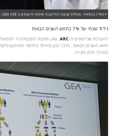
דניאלה בוכמאייר, מנהלת קבוצת החדשנות ופיתוח היישומים ב-GEA CEE, לקוחה של סימנס. צילום: פלי הנמר
גידול שנתי של 7% בחמש השנים הבאות
להערכת אנליסטים מ-
ARC
במהלך פרק זמן זה.