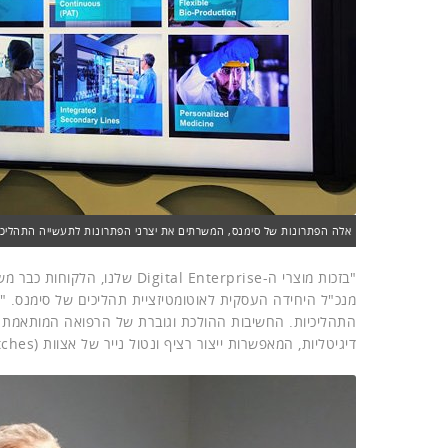
אלה הפתרונות של סימנס, המשרתים את יצרני הפתרונות לתעשייה התהליכית בעולם ה-B2B2C. צ
"בזכות מוצרי ה-Digital Enterprise שלנו, הלקוחות כבר משיגים שיפורים בגמישות, בזמן הפיתוח, בנצילות ובאיכות", כך אמר
מנכ"ל היחידה העסקית לאוטומטיזציית תהליכים של סימנס.
התהליכיות. החשיבות ההולכת וגוברת של הרפואה המותאמת א
דיגיטליות, המאפשרות ייצור רציף ונטול נייר של אצוות (Batches) קטנות יותר, עד לגודל אצווה של פריט אחד".