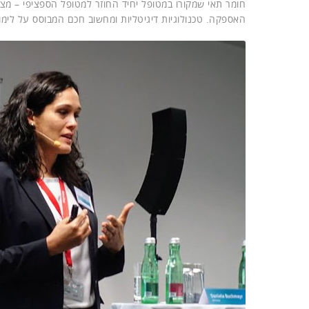
חומר תאי שמקורו במטופל יחיד החוזר למטופל הספציפי – מצר
האספקה. טכנולוגיות דיגיטליות ומחשוב חכם המבוסס על לימו