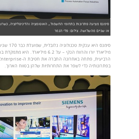
סימנס מציעה פתרונות בתחומי החשמול,, האוטומציה והדיגיטליזציה, כשרו
או שניים מהשלושה. צילום: פלי הנמר
מיליארד יורו והרווח הנקי – על .2
בפתרונותיה כדי לשפר את התחרותיות שלהן בטווח הארוך.