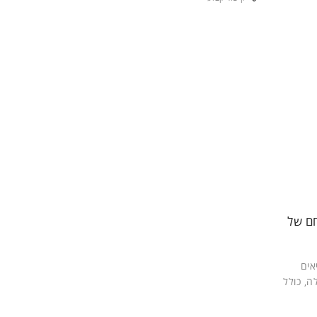
חם של
אים
ה, כולל