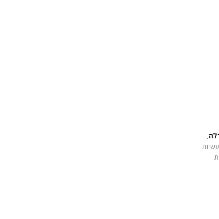
לה
,
עשיות
ת