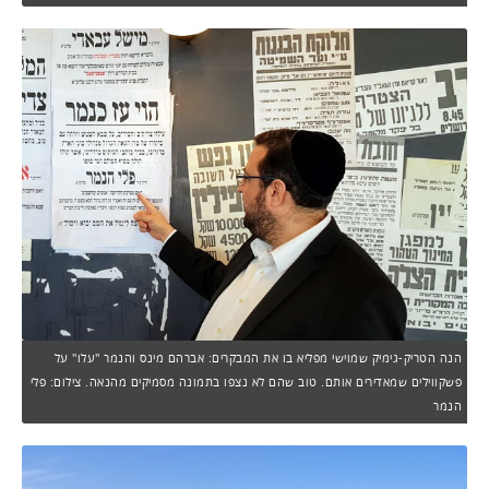
הנה הטריק-גימיק שמוישי מפליא בו את המבקרים: אברהם מינס והנמר "עלו" על
פשקווילים שמאדירים אותם. טוב שהם לא נצפו בתמונה מסמיקים מהנאה. צילום: פלי
הנמר