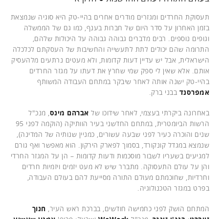
תעסוקת החרדים ומגזרים מודרים אחרים בהיי-טק היא סוגיה שנמצאת
בזמן האחרון על סדר היום של חברות בענף, כמו גם של הממשלה
וגופים נוספים. רבים מדברים גבוהה גבוהה על היכולות שלהם,
התרומה שהם יכולים לתת לתעשייה והחשיבות של העסקתם לכלכלה
הישראלית, אבל יש עדיין דעות קדומות, ולא מעטים נרתעים מלהעסיק
אותם. אלא שאין לי ספק שמי שחרץ את דעתו על מגזר החרדים
בהיי-טק ישנה אותה לאחר שיבקר במתחם העבודה המשותף
אמפרסנד
בבני ברק.
באחרונה ביקרתי בעצמי, לאחר שידוכו של
אברהם מינס
, מנכ"ל
הרשות הביומטרית, במתחם החדשני בעיר הוותיקה (הוקמה לפני 95
שנים והוכרה כעיר לפני שבעה עשורים, כמניין שנותיה של המדינה),
שנמצא במגדל קונקורד, בסמוך לפארק הירקון. הוא מאפשר ואף גורם
למגיעים בשעריו לשבור מוסכמות ודעות קדומות – הן על המגזר החרדי
והן על עולם התעסוקה. מתברר שיש לא מעט יזמים ויזמיות חרדים
וחרדיות, שחוכמתם מעולם התורה מסייעת להם בעולם העבודה,
בפרט במגזר הטכנולוגיה.
המתחם הושק לפני כחמישה חודשים, בברכת ראש העיר,
חנוך