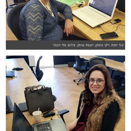
עוד יזמת: ריקי גוטמן, יועצת שיווק. צילום: פלי הנמר