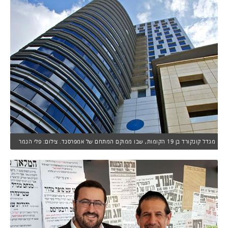
מגדל קונקורד בן 19 הקומות, שבו ממוקם המתחם של אמפרסנד. צילום: פלי הנמר