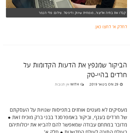
קבלו את בתיה אליצור, מומחית שיווק ודיגיטל. צילום: פלי הנמר
לחלק א' לחצו כאן
.
הביקור שמנפץ את הדעות הקדומות על
חרדים בהיי-טק
29 בינואר 2019
WITH
אין תגובות
ON
מעסיקים לא מעטים אוחזים בתפיסות שגויות על העסקתם
של חרדים בענף, וביקור באמפרסנד בבני ברק מוכיח זאת ●
מדובר במתחם עבודה שמאפשר להם להביא את יכולותיהם
בעולם התורה לעולם החדשנות ● חלק א'