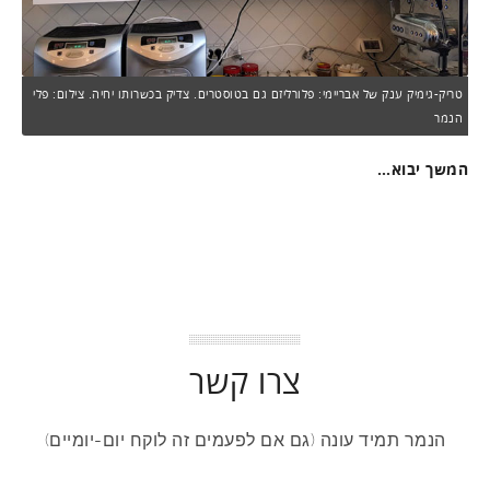
טריק-גימיק ענק של אבריימי: פלורליזם גם בטוסטרים. צדיק בכשרותו יחיה. צילום: פלי
הנמר
המשך יבוא…
צרו קשר
הנמר תמיד עונה (גם אם לפעמים זה לוקח יום-יומיים)