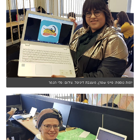
יזמת נוספת: פייגי שטרן, מעצבת דיגיטל. צילום: פלי הנמר