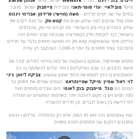
זייברט
;
בנג'י זינגר
, מנכ"ל
WeWork
ישראל; פרופ'
אמנון שעשוע
,
מייסד
מובילאיי
; ו
עדי סופר-תאני
, מנכ"לית
פייסבוק
ישראל. מדובר
במיזם של שני יזמים חרדים –
משה (מוישי) פרידמן
ו
אברימי וינגוט
,
אותו צמד שהקים לפני שלוש שנים את
קמא-טק
, על מנת לקדם את
שילוב החרדים בהיי-טק הישראלי. 35 חברות היי-טק, מהגדולות
בישראל, כבר לוקחות חלק בקואליציה שנבנתה סביב המיזם הזה.
פרידמן סיפר שכשהוקמה קמא-טק היו חמישה מיזמים בלבד של חרדים
וכיום כבר עומד מספרם על יותר מ-1,000, כשהקצב רק עולה.
מתחם אמפרסנד, שהוקם בהשקעה של כמה מיליוני דולרים, קיבל את
אישור הרבנים, כך שגם המדקדקים ביותר יכולים להשתתף בו. בין
המשקיעים בו ניתן למצוא את פרופ' אמנון שעשוע,
צביקה לימון
,
גיגי
לוי
,
ראול שטיין
ו
מייקל שטיינהראט
. הגופים שפרסו את חסותן על
המיזם הם
גוגל
,
פייסבוק
ו
בנק לאומי
. כיום עובדים במתחם מעל
100 יזמים ויש בו מקום להרבה יותר. באולמות הפתוחים יש הפרדה
לפי דרישה בין נשים לגברים, וכן חדרים להשכרה.
יצוין שהמתחם הזה הוא לא הסוף, אלא רק ההתחלה: פרידמן ו-וינגוט
מתכננים להקים שני מתחמים דומים נוספים.