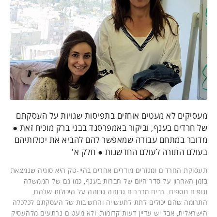
מעסיקים לא מעטים אוחזים בתפיסות שגויות על העסקתם
של חרדים בענף, וביקור באמפרסנד בבני ברק מוכיח זאת ●
מדובר במתחם עבודה שמאפשר להם להביא את יכולותיהם
בעולם התורה לעולם החדשנות ● חלק א'
תעסוקת החרדים ומגזרים מודרים אחרים בהיי-טק היא סוגיה שנמצאת
בזמן האחרון על סדר היום של חברות בענף, כמו גם של הממשלה
וגופים נוספים. רבים מדברים גבוהה גבוהה על היכולות שלהם,
התרומה שהם יכולים לתת לתעשייה והחשיבות של העסקתם לכלכלה
הישראלית, אבל יש עדיין דעות קדומות, ולא מעטים נרתעים מלהעסיק