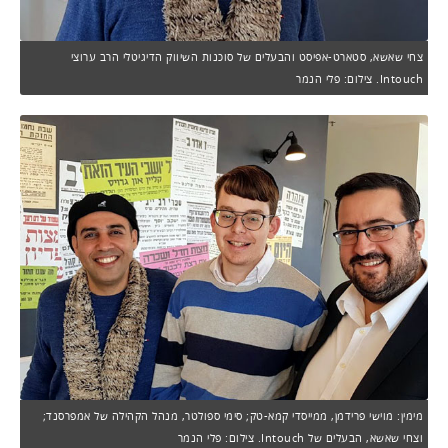
צחי שאשא, סטארט-אפיסט והבעלים של סוכנות השיווק הדיגיטלי הרב ערוצי
Intouch. צילום: פלי הנמר
מימין: מוישי פרידמן, ממייסדי קמא-טק; סימי ספולטר, מנהל הקהילה של אמפרסנד;
וצחי שאשא, הבעלים של Intouch. צילום: פלי הנמר