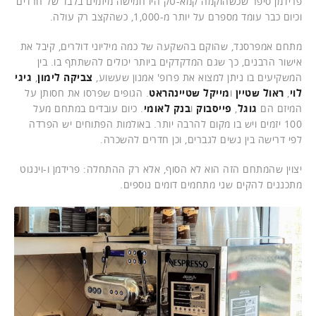
פרידמן סיפר שכשהוקמה קמא-טק היו חמישה מיזמים בלבד של חרדים
וכיום כבר עומד מספרם על יותר מ-1,000, כשהקצב רק עולה.
מתחם אמפרסנד, שהוקם בהשקעה של כמה מיליוני דולרים, קיבל את
אישור הרבנים, כך שגם המדקדקים ביותר יכולים להשתתף בו. בין
המשקיעים בו ניתן למצוא את פרופ' אמנון שעשוע,
צביקה לימון
,
גיגי
לוי
,
ראול שטיין
ו
מייקל שטיינהראט
. הגופים שפרסו את חסותן על
המיזם הם
גוגל
,
פייסבוק
ו
בנק לאומי
. כיום עובדים במתחם מעל
100 יזמים ויש בו מקום להרבה יותר. באולמות הפתוחים יש הפרדה
לפי דרישה בין נשים לגברים, וכן חדרים להשכרה.
יצוין שהמתחם הזה הוא לא הסוף, אלא רק ההתחלה: פרידמן ו-וינגוט
מתכננים להקים שני מתחמים דומים נוספים.