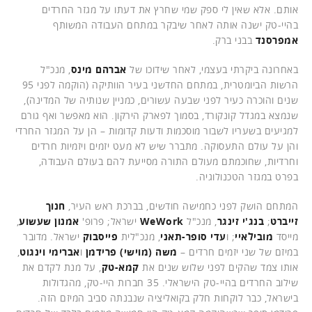
אותם. אלא שאין לי ספק שמי שחרץ את דעתו על מגזר החרדים
בהיי-טק ישנה אותה לאחר שיבקר במתחם העבודה המשותף
אמפרסנד
בבני ברק.
באחרונה ביקרתי בעצמי, לאחר שידוכו של
אברהם מינס
, מנכ"ל
הרשות הביומטרית, במתחם החדשני בעיר הוותיקה (הוקמה לפני 95
שנים והוכרה כעיר לפני שבעה עשורים, כמניין שנותיה של המדינה),
שנמצא במגדל קונקורד, בסמוך לפארק הירקון. הוא מאפשר ואף גורם
למגיעים בשעריו לשבור מוסכמות ודעות קדומות – הן על המגזר החרדי
והן על עולם התעסוקה. מתברר שיש לא מעט יזמים ויזמיות חרדים
וחרדיות, שחוכמתם מעולם התורה מסייעת להם בעולם העבודה,
בפרט במגזר הטכנולוגיה.
המתחם הושק לפני כחמישה חודשים, בברכת ראש העיר,
חנוך
זייברט
;
בנג'י זינגר
, מנכ"ל
WeWork
ישראל; פרופ'
אמנון שעשוע
,
מייסד
מובילאיי
; ו
עדי סופר-תאני
, מנכ"לית
פייסבוק
ישראל. מדובר
במיזם של שני יזמים חרדים –
משה (מוישי) פרידמן
ו
אברימי וינגוט
,
אותו צמד שהקים לפני שלוש שנים את
קמא-טק
, על מנת לקדם את
שילוב החרדים בהיי-טק הישראלי. 35 חברות היי-טק, מהגדולות
בישראל, כבר לוקחות חלק בקואליציה שנבנתה סביב המיזם הזה.