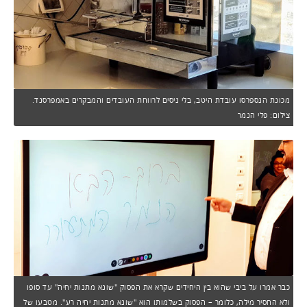
מכונת הנספרסו עובדת היטב, בלי ניסים לרווחת העובדים והמבקרים באמפרסנד.
צילום: פלי הנמר
כבר אמרו על ביבי שהוא בין היחידים שקרא את הפסוק "שונא מתנות יחיה" עד סופו
ולא החסיר מילה, כלומר – הפסוק בשלמותו הוא "שונא מתנות יחיה רע". מטבעו של