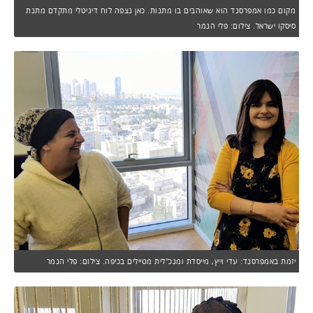
מקום כמו אמפרסנד הוא שאוהבים בו מתנות. כאן נצפה לוח דיגיטלי מתקדם מתנת
סיסקו ישראל. צילום: פלי הנמר
יזמת באמפרסנד: עדי וייץ, מייסדת ומנכ"לית מטיילים בכיפה. צילום: פלי הנמר