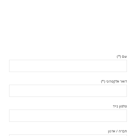
שם (*)
דואר אלקטרוני (*)
טלפון נייד
חברה / ארגון