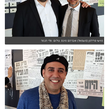
מוישי פרידמן (משמאל) ואברהם מינס. צילום: פלי הנמר