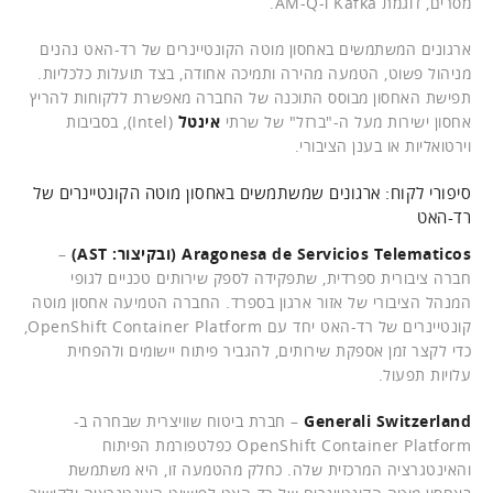
מסרים, דוגמת Kafka ו-AM-Q.
ארגונים המשתמשים באחסון מוטה הקונטיינרים של רד-האט נהנים
מניהול פשוט, הטמעה מהירה ותמיכה אחודה, בצד תועלות כלכליות.
תפישת האחסון מבוסס התוכנה של החברה מאפשרת ללקוחות להריץ
אחסון ישירות מעל ה-"ברזל" של שרתי
אינטל
(Intel), בסביבות
וירטואליות או בענן הציבורי.
סיפורי לקוח: ארגונים שמשתמשים באחסון מוטה הקונטיינרים של
רד-האט
Aragonesa de Servicios Telematicos (ובקיצור: AST)
–
חברה ציבורית ספרדית, שתפקידה לספק שירותים טכניים לגופי
המנהל הציבורי של אזור ארגון בספרד. החברה הטמיעה אחסון מוטה
קונטיינרים של רד-האט יחד עם OpenShift Container Platform,
כדי לקצר זמן אספקת שירותים, להגביר פיתוח יישומים ולהפחית
עלויות תפעול.
Generali Switzerland
– חברת ביטוח שוויצרית שבחרה ב-
OpenShift Container Platform כפלטפורמת הפיתוח
והאינטגרציה המרכזית שלה. כחלק מהטמעה זו, היא משתמשת