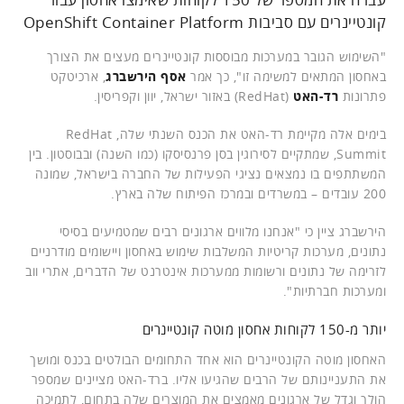
קונטיינרים עם סביבות OpenShift Container Platform
"השימוש הגובר במערכות מבוססות קונטיינרים מעצים את הצורך
באחסון המתאים למשימה זו", כך אמר
אסף הירשברג
, ארכיטקט
פתרונות
רד-האט
(RedHat) באזור ישראל, יוון וקפריסין.
בימים אלה מקיימת רד-האט את הכנס השנתי שלה, RedHat
Summit, שמתקיים לסירוגין בסן פרנסיסקו (כמו השנה) ובבוסטון. בין
המשתתפים בו נמצאים נציגי הפעילות של החברה בישראל, שמונה
200 עובדים – במשרדים ובמרכז הפיתוח שלה בארץ.
הירשברג ציין כי "אנחנו מלווים ארגונים רבים שמטמיעים בסיסי
נתונים, מערכות קריטיות המשלבות שימוש באחסון ויישומים מודרניים
לזרימה של נתונים ורשומות ממערכות אינטרנט של הדברים, אתרי ווב
ומערכות חברתיות".
יותר מ-150 לקוחות אחסון מוטה קונטיינרים
האחסון מוטה הקונטיינרים הוא אחד התחומים הבולטים בכנס ומושך
את התעניינותם של הרבים שהגיעו אליו. ברד-האט מציינים שמספר
הולך וגדל של ארגונים מאמצים את המוצרים שלה בתחום, לתמיכה