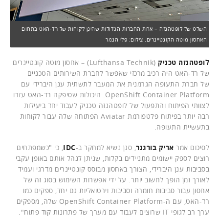
השלט של לופטהנזה – אחת החברות הגדולות שהינן לקוחות של רד-האט בתחום
האחסון מוטה הקונטיינרים. צילום: פלי הנמר
לופטהנזה טכניק
(Lufthansa Technik) – אחסון מוטה קונטיינרים
של רד-האט היה רכיב מרכזי שאפשר לחברת השירותים הטכניים
של חברת התעופה הגרמנית את המעבר לתשתית ענן היברידי עם
OpenShift Container Platform. היכולות שסיפקה רד-האט עזרו
לצוותי הפיתוח והתפעול של לופטהנזה טכניק לעבוד יחד ביעילות
רבה יותר בפיתוח פלטפורמת Aviatar הפתוחה שלה עבור לקוחות
בתעשיית התעופה.
לסיכום אמר
אריק בורגנר
, סגן נשיא למחקר ב-
IDC
, כי "כשמפתחים
רוצים לספק יישומים מתניידים בקלות, שניתן לנהל אותם באופן עקבי
בסביבות ענן היברידי, הצורך באחסון מבוסס קונטיינרים מדרגי ועמיד
לאורך זמן הופך לחשוב יותר. על ידי אפשרות השימוש בסוג זה של
אחסון עבור סביבות חומרה וסביבות וירטואליות גם יחד, ספקים כמו
רד-האט, עם ה-OpenShift Container Platform שלה, מספקים
ערך רב לגופי IT שרוצים לעבוד עם מערך של פתרונות קוד פתוח".