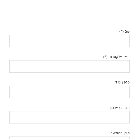
שם (*)
דואר אלקטרוני (*)
טלפון נייד
חברה / ארגון
תוכן ההודעה