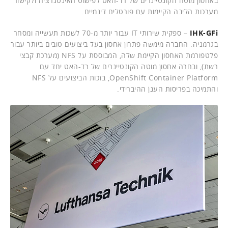
באחסון מוטה הקונטיינרים של רד-האט לפישוט האינטגרציה ולקישור
מערכות הליבה הקיימות עם פורטלים דינמיים.
IHK-GFi
– ספקית שירותי IT עבור יותר מ-70 לשכות תעשייה ומסחר
בגרמניה. החברה מימשה פתרון אחסון בעל ביצועים טובים ביותר עבור
פלטפורמת האחסון הקיימת שלה, המבוססת על NFS (מערכת קבצי
רשת), ובחרה אחסון מוטה הקונטיינרים של רד-האט יחד עם
OpenShift Container Platform, בזכות הביצועים על NFS
והתמיכה בפריסות הענן ההיברידי.