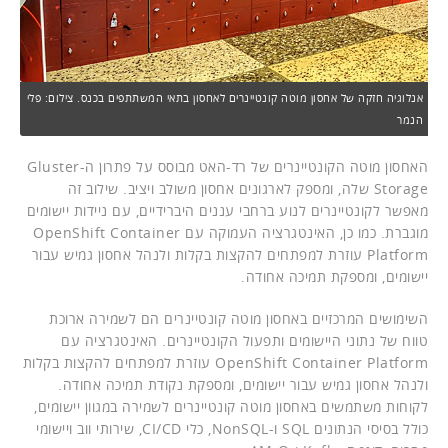
אנלוגיה חזקה של אחסון מוטה קונטיינרים לאחסון בתאי המשתתפים בכנס. צילום: פלי
הנמר
האחסון מוטה הקונטיינרים של רד-האט מבוסס על פתרון ה-Gluster
Storage שלה, ומספק לארגונים אחסון משולב ויציב. שילוב זה
מאפשר לקונטיינרים לנוע ברחבי עננים היברידיים, עם ניידות יישומים
מוגברת. כמו כן, האינטגרציה העמוקה עם OpenShift Container
Platform עוזרת למפתחים להקצות בקלות ולנהל אחסון גמיש עבור
יישומים, ומספקת תמיכה אחודה.
השימושים המרכזיים באחסון מוטה קונטיינרים הם לשמירה ארוכת
טווח של נתוני היישומים ותפעול הקונטיינרים. האינטגרציה עם
OpenShift Container Platform עוזרת למפתחים להקצות בקלות
ולנהל אחסון גמיש עבור יישומים, ומספקת נקודת תמיכה אחודה.
לקוחות משתמשים באחסון מוטה קונטיינרים לשמירה במגוון יישומים,
כולל בסיסי הנתונים SQL ו-NonSQL, כלי CI/CD, שירותי ווב ויישומי