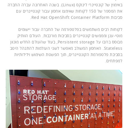
באימוץ של קונטיינרי לינוקס (Linux). בשנה האחרונה עברה החברה
את המספר של 150 לקוחות שאימצו אחסון עבור קונטיינרים עם
סביבות Red Hat OpenShift Container Platform.
לקוחות רבים משתמשים בפלטפורמה של החברה עבור יישומים
מוטי-ענן ומממשים קונטיינרים בסביבות מורכבות. העולם הוותיק
מבוסס ברובו על Persistent storage, בעוד שהעולם החדש מוכוון
Stateless. האחסון המשולב מאפשר לשני העולמות להתנהל היטב
בסביבת פלטפורמת הקונטיינרים, תוך הפשטת השימוש וידידותיות
למפתחים.