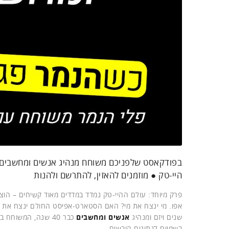
בפודקאסט שלפניכם משוחח מנהיג אנשים ומחשבים ומק
היי-טק ● מוזמנים להאזין, להתרשם ולהנות
פרק מיוחד: עולם ההיי-טק נמדד במדדים מאוד קשיחים – הוצ
אפו. מי ינצח את מי? האם הסטארט-אפיסט החולם ינצח את ה-QA? ומי יכול לדון ברוח וחומר יותר טוב מ
שנים ויזם ומנהיג
אנשים ומחשבים
כבר 40 שנה, המשוחח בפודקאסט זה עם
בשמיים לנתונים היבשים.