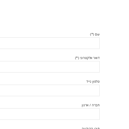
שם (*)
דואר אלקטרוני (*)
טלפון נייד
חברה / ארגון
תוכן ההודעה