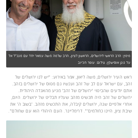
מימין: הרב הראשי לירושלים, הראשון לציון, הרב שלמה משה עמאר יחד עם מנכ"ל אל
על גונן אוסישקין. צילום: עופר חג'יוב
ראש העיר ירושלים, משה ליאון, אמר באירוע: "יש לנו ירושלים של
זהב, עם ישראל עם לב של זהב ועכשיו גם מטוס של ירושלים בזהב.
אתם יודעים שהביטוי 'ירושלים של זהב' מגיע מהאגדה היהודית.
ירושלים של זהב היה תכשיט מזהב שעליו תבליט של ירושלים. היום,
אחרי אלפיים שנה, ירושלים קיבלה, את התכשיט מזהב. 'בשוב ה' את
שיבת ציון, היינו כחולמים'". דרימליינר. העם היהודי הוא עם שחולם".