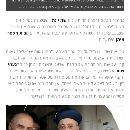
התחבורה מר בצלאל סמוטריץ', ראש עיריית ירושלים מר משה ליאון, משב"ית אלונה
רווח דאון, קברניט גיל פרצ'יק ומנכ"ל אל על גונן אוסישקין. צילום: עופר חג'יוב
במהלך הטקס הזמרת המיתולוגית
שולי נתן
, שביצעה במקור את
השיר "ירושלים של זהב", ריגשה את כל האורחים כששרה את השיר
שוב, בביצוע מיוחד שהוכן לאירוע, יחד עם מקהלת ילדים מ
בית הספר
איתן
מירושלים.
גונן אוסישקין, מנכ"ל אל על, אמר באירוע: "מהי גאווה ישראלית? גאווה
ישראלית היא שמטוס דרימליינר הנושא בגאון את המגן דוד על זנבו,
קרוי על שם עיר הבירה של מדינת ישראל, ירושלים, ונותן כבוד ל
נעמי
שמר
על שירה, 'ירושלים של זהב'. גאווה ישראלית היא שצוותי אוויר
והקרקע של אל על הביאו את המטוס הזה מסיאטל הרחוקה. החיבור
בין ירושלים לאל על יוצר משהו מיוחד. אין סמלי מזה שנוסע מתחיל או
מסיים את מסעו במטוס ששמו 'ירושלים של זהב'. תקוות, חלומות,
תפילה והתעצמות רגשית קשורים בעיר הזאת, ירושלים".