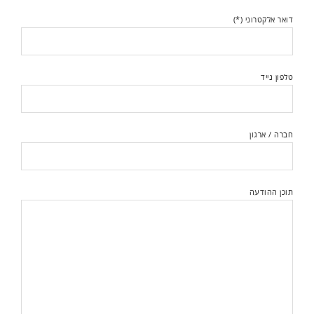
דואר אלקטרוני (*)
טלפון נייד
חברה / ארגון
תוכן ההודעה