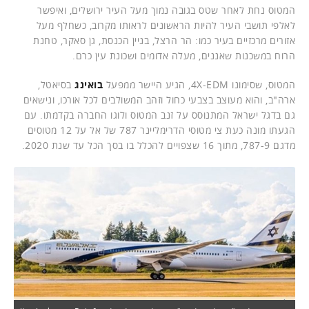
המטוס נחת לאחר שטס בגובה נמוך מעל העיר ירושלים, ואיפשר
לאלפי תושבי העיר להיות הראשונים לראותו מקרוב, כשחלף מעל
אזורים מרכזיים בעיר כמו: הר הרצל, בניין הכנסת, גן סאקר, טחנת
הרוח במשכנות שאננים, מעלה אדומים ושכונת עין כרם.
המטוס, שסימונו 4X-EDM, הגיע היישר ממפעל
בואינג
בסיאטל,
ארה"ב, והוא מעוצב בצבעי כחול וזהב המשולבים לכל אורכו, ונישאים
גם בדגל ישראל המתנוסס על זנב המטוס ולוגו החברה בקדמתו. עם
הגעתו מונה כעת צי מטוסי הדרימליינר 787 של אל על 12 מטוסים
מדגם 787-9, מתוך 16 שצפויים להכלל בו בסך הכל עד שנת 2020.