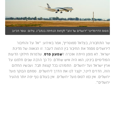
מטוס הדרימליינר "ירושלים של זהב" לקראת הנחיתה בנתב"ג. צילום: עופר חג'יוב
שר התחבורה, בצלאל סמוטריץ', אמר באירוע: "אל על והחיבור
לירושלים מסמל את החיבור בין ההווה לעבר. זו הגאווה של מדינת
ישראל. לא מזמן הייתה אזכרה ל
שמעון פרס
, שלמרות חילוקי הדעות
הפוליטיים בינינו, הוא היה איש שחלם. כל כך הרבה שנים חלמנו על
ארץ ישראל ועל ירושלים. התפזרנו בכל קצוות תבל. ועכשיו החלום
הזה, הדרים ליינר, יקצר לנו את הדרך לירושלים. טסתם הבוקר מעל
ירושלים. אין כמו לטוס מעל ירושלים. אין בעולם נוף יפה יותר מהעיר
ירושלים".