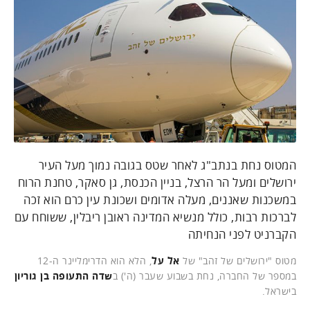
המטוס נחת בנתב"ג לאחר שטס בגובה נמוך מעל העיר
ירושלים ומעל הר הרצל, בניין הכנסת, גן סאקר, טחנת הרוח
במשכנות שאננים, מעלה אדומים ושכונת עין כרם הוא זכה
לברכות רבות, כולל מנשיא המדינה ראובן ריבלין, ששוחח עם
הקברניט לפני הנחיתה
מטוס "ירושלים של זהב" של
אל על
, הלא הוא הדרימליינר ה-12
במספר של החברה, נחת בשבוע שעבר (ה') ב
שדה התעופה
בן גוריון
בישראל.