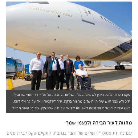
טקס הסרת הלוט. מימין לשמאל: בעלי השליטה בחברת אל על – דדי ותמי בורוביץ',
ח"כ ולשעבר ראש עיריית ירושלים מר ניר ברקת, יו"ר דירקטוריון אל על מר אלי דפס,
ראש עיריית ירושלים מר משה ליאון ומנכ"ל אל על גונן אוסישקין. צילום: עופר חג'יוב
מחווה לעיר הבירה ולנעמי שמר
עם נחיתת מטוס "ירושלים של זהב" בנתב"ג התקיים טקס קבלת פנים