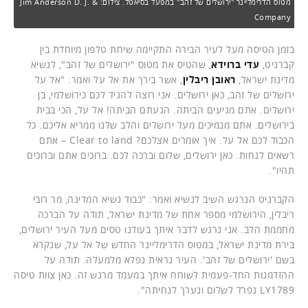
מטוס הדרימליינר "ירושלים של זהב" במפעל בסיאטל. צילום: Jim Anderson D. J. &
Company
בזמן הטיסה מעל לעיר הבירה התקיימה שיחת טלפון מיוחדת בין
קברניט,
עדי ברוידא
, שהטיס את מטוס "ירושלים של זהב", לנשיא
מדינת ישראל,
ראובן ריבלין
, אשר בירך את אל על ואמר: "אל על
ירושלים של זהב, כאן ירושלים. אני רוצה להגיד לכם כירושלמי, בן
ירושלים. אתם מגיעים הביתה. הגעתם הביתה! אל על, הכי בבית
בירושלים. אתם מנמיכים מעל ירושלים והלב שלנו ממריא אליכם. כל
הכבוד לכם אל על. איך אומרים אצלכם? Clear to land – אתם
רשאים לנחות. כאן ירושלים, שלום וברכה לכם. ברוכים אתם וברוכים
תהיו".
הקברניט הנרגש השיב לנשיא ואמר: "כבוד נשיא המדינה, מר רובי
ריבלין, הירושלמי מספר אחת של מדינת ישראל, תודה על הברכה
מחממת הלב. אני נרגש לדבר איתך בעודנו טסים מעל העיר ירושלים,
בירת מדינת ישראל, במטוס הדרימליינר החדש של אל על, שנקרא
בשם 'ירושלים של זהב'. העיר נראית נפלא מלמעלה. תודה על
ההזדמנות החד-פעמית לשוחח איתך במעמד מרגש זה. כאן צוות טיסה
LY1789 נפרד לשלום ונערך לנחיתה".