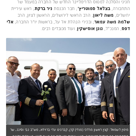
חגיגי והסלנה למטוס הדרימליינר החדש של החברה במעמד שר
התחבורה,
בצלאל סמוטריץ'
; חבר הכנסת
ניר ברקת
; ראש עיריית
ירושלים,
משה ליאון
; הרב הראשי לירושלים, הראשון לציון, הרב
שלמה משה עמאר
; ובכירי הנהלת אל על, בראשות יו"ר החברה,
אלי
דפס
, המנכ"ל,
גונן אוסישקין
,
ועוד מכובדים רבים.
מימין לשמאל: קצין ראשון מרדכי (מודי) קרן, קברניט עדי ברוידא, מש"ב גבי וסינג, שר