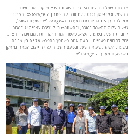
צריכת חשמל מהרשת הארצית בשעות השיא מייקרת את חשבון
החשמל וכאן איטון נכנסת לתמונה עם פתרון ה-xStorage. הצרכן
יכול להטעין את המצברים במערכת ה-xStorage בשעות השפל,
כאשר עלות החשמל נמוכה, ולהשתמש בו לצריכה עצמית או למכור
לחברת חשמל בשעות השיא, כאשר המחיר יקר יותר. מבחינה זו הצרכן
יכול להרוויח פעמיים – פעם אחת כשחסך בהפרש עלויות בין צריכה
בשעות השיא לשעות השפל ובפעם השנייה על ידי ייצוב המתח במתקן
באמצעות מערך ה-xStorage.