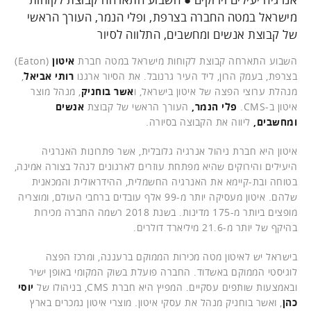
מישראל במטה החברה בצרפת, ופלי הנמר, העורך הראשי
של קבוצת אנשים ומחשבים, התלווה לסיור
השבוע התארחה קבוצת לקוחות מישראל במטה חברת
איטון
(Eaton)
בצרפת, בעמק הרון, ליד העיר גרנובל. את הסיור ארגנו
רותי אביאל
,
מנהלת ערוצי הפצה של איטון בישראל, ו
אשר בוחניק
, מנהל מוצר
איטון ב-CMS
.
פלי הנמר,
העורך הראשי של קבוצת
אנשים
ומחשבים,
ליווה את הקבוצה בסיורה.
איטון היא חברת ניהול אנרגיה גלובלית, אשר פתרונות האנרגיה
היעילים והירוקים שהיא מפתחת עוזרים לארגונים לנהל בצורה אמינה,
בטוחה ובת-קיימא את האנרגיה החשמלית, ההידראולית והמכאנית
שלהם. איטון מעסיקה יותר מ-99 אלף עובדים ברחבי העולם, ומוצריה
מופצים ביותר מ-175 מדינות. בשנת 2018 רשמה החברה מכירות
בהיקף של יותר מ-21.6 מיליארד דולרים.
בישראל יש לאיטון מטה מכירות הממוקם ברעננה, ומרכז הפצה
לוגיסטי הממוקם באשדוד. החברה פועלת בשוק המקומי באופן ישיר
ובאמצעות שותפים עסקיים. המפיץ היא חברת CMS, בניהולו של
יוסי
כהן
, ואשר בוחניק מנהל את עסקי איטון. מוצרי איטון נמכרים בארץ