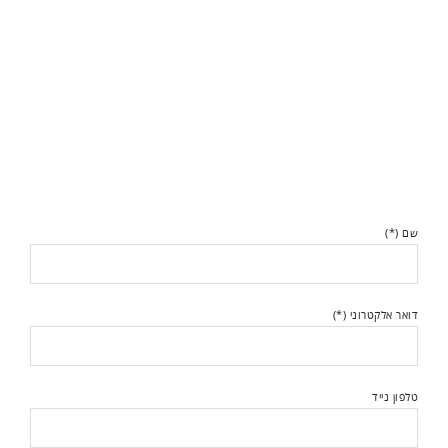
שם (*)
דואר אלקטרוני (*)
טלפון נייד