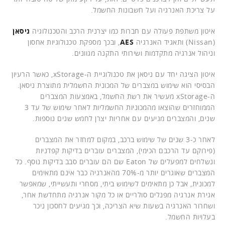
על צריכת האנרגיה ועל חשבונות החשמל.
איטון משתפת פעולה עם חברות כמו יצרנית הרכב והטכנולוגיה
ניסאן
(Nissan) ותאגיד האנרגיה
AES
, ובכך מספקת טכנולוגיות אחסון
וניהול אנרגיה מתקדמות ושירותי התקנה מגוונים.
איטון הציגה יחד עם ניסאן את טכנולוגיית ה-xStorage, כאשר הרעיון
הבסיסי הוא שימוש במצברים של המכונית החשמלית מתוצרת ניסאן.
ה-xStorage מעשיר את רשת החשמל, באמצעות המצברים
הממוחזרים שהוצאו מהמכוניות החשמליות לאחר שימוש של עד 3
שנים, והמצברים מגיעים עם אחריות יצרן לחמש שנים נוספות.
לאחר כ-3 שנים של שימוש ברכב, במקום למחזר את המצברים
(פירוקם עד הרכבם הכימי), המצברים עוברים בדיקות קפדניות
ונשלחים למפעלים של Eaton שם הם עוברים סבב בדיקות נוסף. כל
המצברים שאוגרים יותר מ-70% מהאנרגיה כבר אינם מתאימים
למכונית, אבל כן מתאימים לשימוש ביתי, מסחרי ותעשייתי, שמאפשר
אגירת אנרגיה מפנלים סולריים או כל מקור אנרגיה מתחדשת אחר,
ושחרור האנרגיה בשעות שיא הצריכה, וכך מגיעים לחסכון ניכר
בעלויות החשמל.