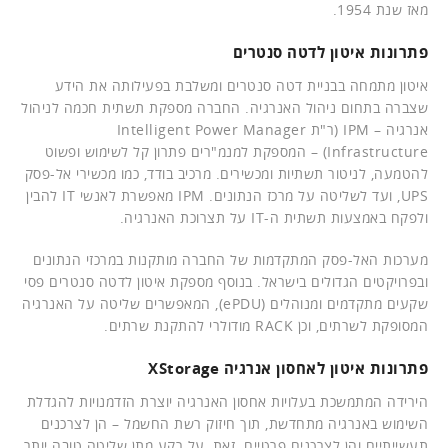
מאז שנת 1954.
פתרונות איטון לדטה סנטרים
איטון מתמחה בבניית דטה סנטרים ומשלבת בפעילותה את הידע
שצברה בתחום ניהול האנרגיה. החברה מספקת תשתית חכמה לניהול
אנרגיה – IPM (ר"ת Intelligent Power Manager
Infrastructure) – המספקת למנמ"רים פתרון קל לשימוש ופשוט
להטמעה, לניטור תשתיות ומכשירים. מרכיב בודד, כמו מכשירי אל-פסק
UPS, ועד לשליטה על מרכז הנתונים. IPM מאפשרת לאנשי IT להבין
ולפקח באמצעות תשתית ה-IT על תצרוכת האנרגיה.
מערכות האל-פסק המתקדמות של החברה מותקנות במרכזי הנתונים
ובפרויקטים הגדולים בישראל. בנוסף מספקת איטון לדטה סנטרים פסי
שקעים מתקדמים ומנוהלים (ePDU), המאפשרים שליטה על האנרגיה
המסופקת לשרתים, וכן RACK מודולרי להתקנת שרתים.
פתרונות איטון לאחסון אנרגיה XStorage
הירידה המתמשכת בעלויות אחסון האנרגיה יוצרת הזדמנויות להגדלת
השימוש באנרגיה מתחדשת, תוך חיזוק רשת החשמל – הן לצרכנים
תעשייתיים והן לצרכנים פרטיים. זאת, על רקע מתן שליטה טובה יותר