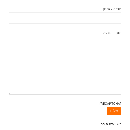
חברה / ארגון
תוכן ההודעה
[RECAPTCHA]
* = שדה חובה