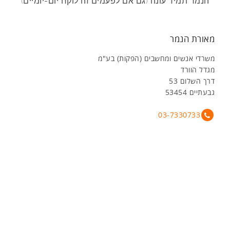
הנמר תמיד עונה (גם אם לפעמים זה לוקח יום-יומיים)
מאורת הנמר
משרדי אנשים ומחשבים (הפקות) בע"מ
מגדל הוורד
דרך השלום 53
גבעתיים 53454
03-7330733