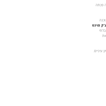
חה פנתה
וכנה
'ק פוינט
ש הבלתי
את
 עיניים.