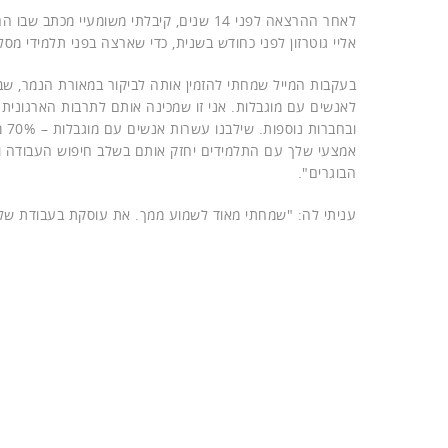
לאחר ההרצאה לפני 14 שנים, קיבלתי משומע
אליי גוטרזון לפני כחודש בשנית, כדי שארצה בפני תלמידי מס
בעקבות המייל שמחתי להזמין אותה לביקור במאורת הנמר, שב
לאנשים עם מוגבלות. אני זו שמכינה אותם לתרבות הארגונית של ת
וב
אמצעי שלך עם התלמידים יחזק אותם בשלב חיפוש העבודה ויסיי
הבוגרים".
עניתי לה: "שמחתי מאוד לשמוע ממך. את עוסקת בעבודת שליחו