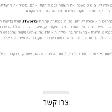
יי מכתב שבו הם הודו לי, וציינו כי משכתי את תשומת לבם וריתקתי אותם. בזכרה את ההצל
לול בדיקות תוכנה בטקס הסיום וחלוקת התעודות של הקורס.
מהלכו היא אמרה לי: "אני מלווה, במסגרת עמותת
ITworks
, קורס בדיקות ת
עשיית ההיי-טק. התכנית שלי, שיקום טק, מיושמת כבר מזה 10 שנים ב
צ
חברות נוספות. שילבנו עשרות אנשים עם מוגבלות – 70% ממסיימי הקורס – בהצלחה בהיי-טק". היא הדגישה ש-"אני מקווה שהמפג
ע לנו לפנות לחברות, מנהלים ועובדים בהיי-טק, כדי שיראיינו ואולי יקלטו 
ת, ואני אתך תמיד ובכל מצב", ואני מצפה להרצאה, שתתקיים בקרוב, בכיליון
צרו קשר