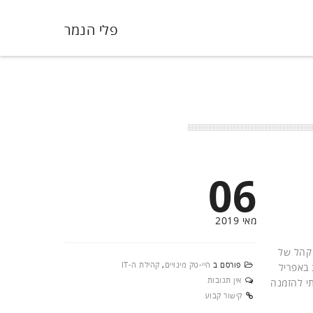
פלי הנמר
06
מאי 2019
 קהל של
פורסם ב
היי-טק מינויים
,
קהילת ה-IT
 באפריל
אין תגובות
י להזמנה
קישור קבוע