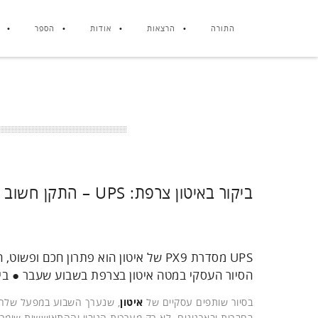
התורה
הרצאות
אודות
הספר
ביקור באיטון צרפת: UPS – התקן חשוב להבטחת רציפות עסקית BCP
UPS מסדרת PX9 של איטון הוא פתרון ח
הסיור העסקי במטה איטון בצרפת בשבוע שעבר ● בין
בסיור שותפים עסקיים של
איטון
, שנערך השבוע במפעל שלה ל