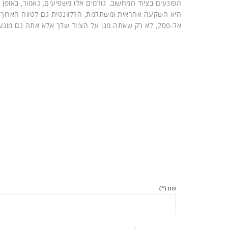
הפוגעים בציוד המחשוב. גורמים אלו משפיעים, כאמור, באופן
היא השקעה אחראית ומשתלמת, הרלוונטית גם לטווח הארוך ו
אל-פסק, לא רק שאתה מגן על הציוד שלך אלא אתה גם מונע א
שם (*)