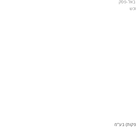
 באל-פסק
וכש
פקות) בע"מ