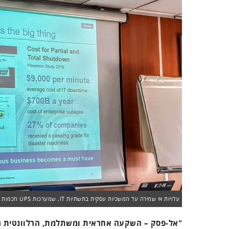
עלויות אי שמירה על המשכיות עסקית בתשתיות IT, שמערכות UPS חכמות יכולות להוריד. צילום: פלי הנמר
"אל-פסק – השקעה אחראית ומשתלמת, הרלוונטית ג