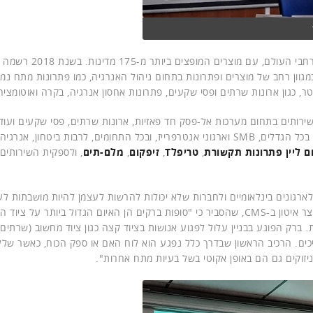
Eaton הוא תאגיד בינלאומי, המעסיק מעל 99 אלף עובדים ברחבי העולם
 דולרים. איטון עוסק במגוון רחב של מוצרים ופתרונות בתחום ניהול האנרגיה, כמו פתרונות מתח 
ר, כגון ארונות שרתים ופסי שקעים, פתרונות אחסון אנרגיה, בקרה ואוטומציה 
רותים בתחום מערכות אל-פסק חד פאזיות, ארונות שרתים, פסי שקעים ועוד,
לחברות וארגונים בכל הגדלים, SMB וארגוני אנטרפרייז, ובכל התחומים, לרבות ביטחון, אנ
ם ליין פתרונות תקשורת
,
טריפלT
,
זיפקום
,
מלם-תים
, ולספקית השירותים
האנרגיה, Eaton מספקת שירותים לארגונים בינלאומיים ולחברות שלא יכולות להרשות לעצמן להיות מושבתות
 ברק הפוגע בבניין עלול לפגוע אנושות בציוד קצה כגון ציוד מחשוב (שרתים
פיכים. הרכיב הראשון שבדרך כלל נפגע הוא לוח האם או ספק הכוח, כאשר שלל
 ניזוקים גם הם באופן אקוטי בשל בעיות מתח אחרות".