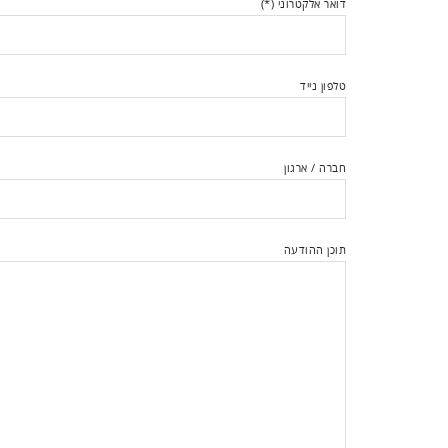
דואר אלקטרוני (*)
טלפון נייד
חברה / ארגון
תוכן ההודעה