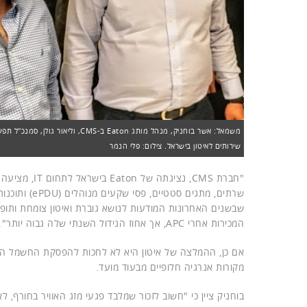
משמאל: אשר בוחניק, מנהל מותג Eaton ב-S
שירותים לאיטון בישראל. צילום: פלי הנמר
"חברת CMS, נ
שבשנים האחרונות המודעות לנושא גוברת ואיטון צומחת ותופ
המכירות אחרי APC, אך אחוז הגידול השנתי שלה גבוה יותר".
אם כן, ההמלצה של איטון היא לא לחכות להפסקת החשמל הבא
מקורות אנרגיה חלופיים מבעוד מועד.
בוחניק ציין כי "חשוב לזכור שמלבד פגעי מזג האוויר בחורף,