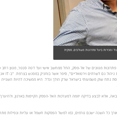
CM, וליאור גולן, סמנכ"ל תפעול ומכירות ביעל פתרונות משולבים, ספקית
ציגתה של Eaton בישראל לתחום IT, מציעה פתרונות מגוונים של אל-פסק, החל ממחשב אישי ועד דטה סנטר, מגוון 
שרתים, מתגים סטטיים, פסי שקעים מנוה
סת נתח שוק משמעותי בישראל שרק הולך וגדל. היא ממשיכה להיות השנייה 
ה, אלא לבצע בדיקה יזומה למערכות האל-הפסק הקיימות בארגון, ולהיערך
 לאורך כל השנה ישנם גורמים, כמו למשל הפסקות חשמל או עליות ונפילות מתח