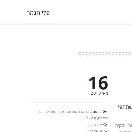
פלי הנמר
16
מאי 2019
משתתפי
פורסם ב
בראש הכותרות
,
דעות וניתוחים
,
הנמר
בדרכים
,
חדשות
אין תגובות
ות עסקית
קישור קבוע
כמות, המספקות מתח חלופי ויציב,