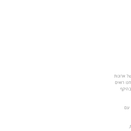
רחב של ארונות
לים (ePDU) ותוכנות ניהול גם לשרתים וירטואליים", סיפר אשר בוחניק במפגש בצרפת. "ב-IT אנחנו רואים
בהיקף
 עם
,