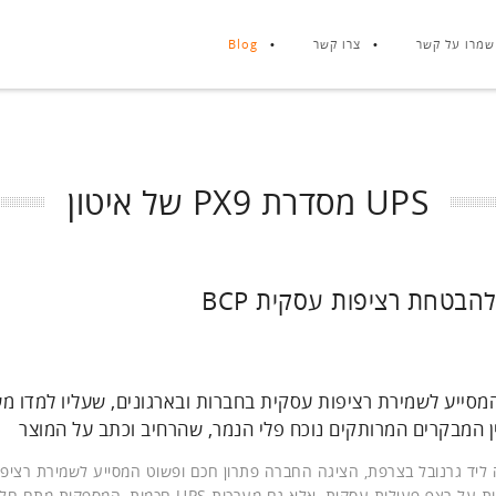
שמרו על קשר
צרו קשר
Blog
UPS מסדרת PX9 של איטון
כם ופשוט, המסייע לשמירת רציפות עסקית בחברות ובארגונים, שעליו למדו 
 המבקרים המרותקים נוכח פלי הנמר, שהרחיב וכתב על המוצר
יד גרנובל בצרפת, הציגה החברה פתרון חכם ופשוט המסייע לשמירת רציפ
בחברות ובארגונים. לא רק מערכות הגיבוי וההתאוששות שומרות על רצף פעילות עסקית, אלא גם מערכות UPS ח