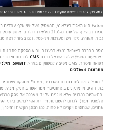
למה צריך להבטיח רציפות עסקית גם על ידי מערכות UPS. צילום: פלי הנמר
מכירות בהיקף של יותר מ-21.6 מיליארד
גבוה, תאורה, גילוי אש ומערכות אל-פסק. וגם בציוד לדטה סנט
מטה החברה בישראל נמצא ברעננה, והיא מספקת פתרונות ושי
באמצעות המפיץ שלה בישראל חברת
CMS
רפואה ומסחר. CMS מפיצה למשווקים בארץ:
SMBIT
,
מילניו
פתרונות משולבים
.
"כמובילה גלובלית בתחום 
והתשתיות במבנים שלא מוגנים על ידי מערכת אל-פסק מרכזית.
טלפוניה ועוד) ולגרום להשבתות מיידיות ואף לנזקים בלתי ה
אחרים, שנחוצים ויקרים לא פחות, כמו הכונן הקשיח והזיכרון,