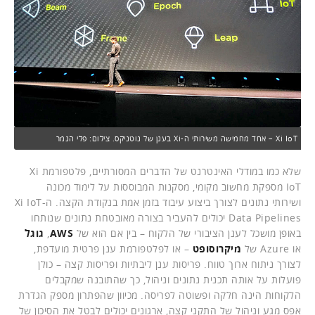
Xi IoT – אחד מחמישה משירותי ה-Xi בענן של נוטניקס. צילום: פלי הנמר
שלא כמו במודלי האינטרנט של הדברים המסורתיים, פלטפורמת Xi
IoT מספקת מחשוב מקומי, מסקנות המבוססות על לימוד מכונה
ושירותי נתונים לצורך ביצוע עיבוד בזמן אמת בנקודת הקצה. ה-Xi IoT
Data Pipelines יכולים להעביר בצורה מאובטחת נתונים שנותחו
באופן מושכל לענן הציבורי של הלקוח – בין אם הוא של
AWS
,
גוגל
או Azure של
מיקרוסופט
– או לפלטפורמת ענן פרטית מועדפת,
לצורך ניתוח ארוך טווח. פריסות ענן ליבתיות ופריסות קצה – כולן
פועלות על אותה תכנית נתונים וניהול, כך שהתובנה שמקבלים
הלקוחות הינה חלקה ופשוטה לפריסה. מכיוון שהפתרון מספק הגדרת
אפס מגע וניהול של התקני קצה, ארגונים יכולים לבטל את הסיכון של