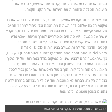
הפרות אבטחה במכשיר ה-IoT עקב שגיאה אנושית, להגביר את
היעילות הכוללת ולהפחית את העלות של התקני הקצה.
עוד אומרים בנוטניקס שבאמצעות Xi IoT, לקוחות יכולים לנהל את כל
מיקומי הקצה שלהם דרך תשתית מתוחכמת וכלי ניהול למחזור החיים
של האפליקציות, ללא תלות בפלטפורמה. מפתחים יכולים למנף מקבץ
עשיר של ממשקי API פתוחים ופופולריים לצורך פריסת יישומי מדע
נתונים כמו אפליקציות קונטיינרים או כפונקציות, שהן קטעי קוד
קטנים. הדבר יכול להיות משולב בצינורות ה-CI & CD (ר"ת
Continuous integration and continuous delivery) הקיימים,
כך שיתאפשר להם לבצע שינויים ממיקום בודד במהירות. על ידי מינוף
המסגרת המוכרת הזו, הפתרון עוזר לארגוני IT להפחית את עלויות
האימון, הפיתוח והבדיקות, תוך ביטול האפשרות שהארגון כבול לספק
שירותי ענן ציבורי אחד. בנוסף, מכיוון שהנתונים מעובדים בזמן אמת
בנקודת הקצה, חברות לא מעוכבות עוד על ידי העברתם בחזרה לדטה
סנטר המרכזי לצורך עיבוד, כך שהחלטות יכולות להתבצע על בסיס
נתונים באופן אוטונומי ובזמן אמת.
דיראג' פנדיי, מנכ"ל ומייסד נוטניקס. צילום: פלי הנמר