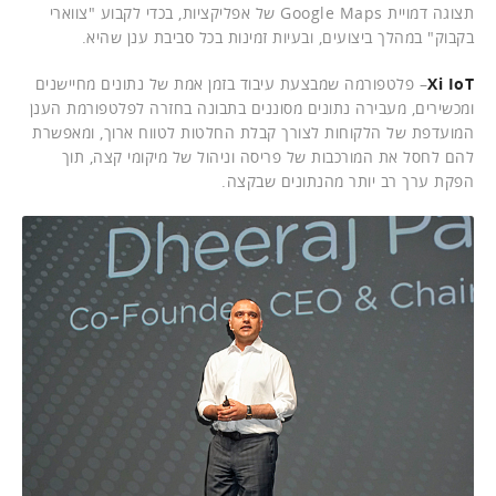
תצוגה דמויית Google Maps של אפליקציות, בכדי לקבוע "צווארי
בקבוק" במהלך ביצועים, ובעיות זמינות בכל סביבת ענן שהיא.
Xi IoT
– פלטפורמה שמבצעת עיבוד בזמן אמת של נתונים מחיישנים
ומכשירים, מעבירה נתונים מסוננים בתבונה בחזרה לפלטפורמת הענן
המועדפת של הלקוחות לצורך קבלת החלטות לטווח ארוך, ומאפשרת
להם לחסל את המורכבות של פריסה וניהול של מיקומי קצה, תוך
הפקת ערך רב יותר מהנתונים שבקצה.