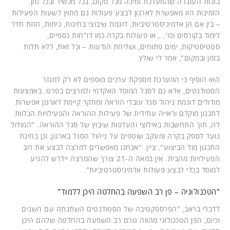
בזכות העובדה שהמערכת זמינה מכל מקום, בכל מכשיר ובכל זמן.
הזמינות הזו מאפשרת לארגון לבצע פעולות גם מחוץ לשעות הפעילות
– בין אם הן אדמיניסטרטיביות, דוגמת שיבוצי בחינות, כיתות, הזזת חדר
לימוד בקורסים וכו'…, או פעולות בקרה כמו דו"חות כספיים,
סטטיסטיקות, ימים פתוחים, ושליחת הודעות – וכל זאת, ללא תלות
בזמן ובמקום", אמר לי שולץ.
הוא הוסיף כי המערכת מספקת ערכים מוספים לא רק למגזר
הסטודנטים, אלא גם לסגל המוסד האקדמי ולמרצים בפרט. באמצעות
מודולים דוגמת ניהול סגל עובדי הוראה ומחקר קיימת לארגון אפשרות
לתכנון מוקדם וראייה עתידית של פעילות ההוראה והפעילויות הנלוות
לה, תוך התחשבות באילוצי והעדפות שיבוץ של סגל ההוראה. "המודול
נועד לספק בקרה ומעקב שוטפים על ניהול הסגל בארגון, וכן בחינת
התכנון מול הביצוע", ציין. "אנחנו מאפשרים למרצה לבצע את רוב
הפעילויות מהבית. אין במאה ה-21 צורך שהמרצה יידרש להגיע
למוסד בכדי לבצע פעולות אדמיניסטרטיביות".
"הטכנולוגיה – פן רב השפעה בהחלטה היכן ללמוד"
לדברי בראב, "הפרספקטיבה של הסטודנטים השתנתה עם השנים
וכיום, הפן הטכנולוגי מהווה גורם רב השפעה בהחלטה שלהם היכן