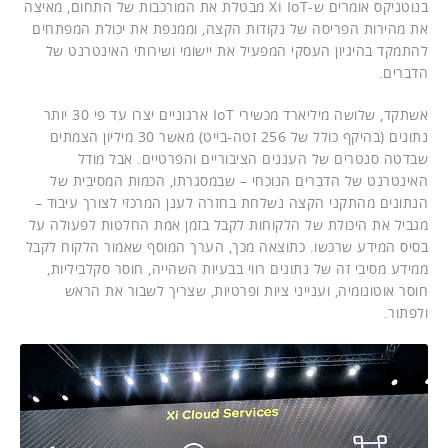
בנוטניקס אומרים ש-Xi IoT מבטלת את המורכבות של התחום, מאיצה
את מהירות הפריסה של נקודות הקצה, וממנפת את יכולת המפתחים
להתמקד בהיגיון העסקי המפעיל את יישומי ושירותי האינטרנט של
הדברים.
אשתקד, שלושה מיליארד מכשירי IoT ארגוניים יצרו עד פי 30 יותר
נתונים (בהיקף כולל של 256 זטה-בייט) מאשר 30 מיליון הצמתים
שבדטה סנטרים של העננים הציבוריים והפרטיים. אבל מודל
האינטרנט של הדברים הנוכחי – שבמסגרתו, הכמות המסיבית של
הנתונים מהתקני הקצה נשלחת בחזרה לענן המרכזי לצורך עיבוד –
מגביל את היכולת של הלקוחות לקבל בזמן אמת החלטות לפעולה על
בסיס המידע שרכשו. כתוצאה מכך, הערך המוסף שאמור הלקוח לקבל
ממידע מסיבי זה של נתונים רווי בבעיות השהייה, חוסר סקלביליות,
חוסר אוטונומיה, וענייני ציות ופרטיות, שצריך לשבור את הראש
ולפתור.