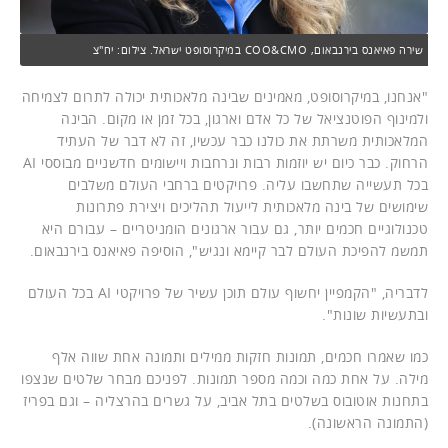
שירה פאיאנס בירנבאום, COO&CMO במיקרוסופט ישראל. צילום: יח"צ
"אנחנו, במיקרוסופט, מאמינים שבינה מלאכותית יכולה לתרום לצמיחה
ולמינוף הפוטנציאל של כל אדם וארגון, בכל זמן או מקום. הבינה
המלאכותית משרתת את כולנו כבר עכשיו, זה לא דבר של העתיד
הרחוק. כבר כיום יש יוזמות רבות ונרחבות ויישומים חדשניים מבוססי AI
בכל תעשייה שתחשבו עליה. פרויקטים ברחבי העולם משלבים
שימושים של בינה מלאכותית לייעול תהליכים ויצירת פתרונות
טכנולוגיים חכמים יותר, גם עבור ארגונים הומניטריים – עבורם היא
תמשמ להפיכת העולם לבר קיימא ונגיש", הוסיפה פאיאנס בירנבאום.
לדבריה, "הקמפיין יחשוף עולם תוכן עשיר של פרויקטי AI בכל העולם
ובתעשיות שונות".
כמו שאמרו חכמים, תמונות חזקות ממילים ותמונה אחת שווה אלף
מילה. על אחת כמה וכמה מספר תמונות. לפניכם מבחר שלטים שנצפו
בתחנות אוטובוס בשלטים בתל אביב, על גשרים בהרצליה – וגם בפריז
(התמונה הראשונה).