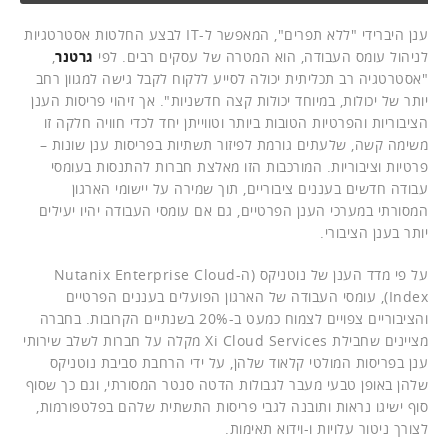
ענן היברידי "ללא תפרים", המאפשר ל-IT לבצע החלטות אסטרטגיות
לניהול עומס העבודה, הוא המטרה של עסקים רבים. לפי
גרטנר
,
"אסטרטגיה רב תכליתית יכולה לסייע ללקוח לקבל גישה למגוון רחב
יותר של יכולות, במיוחד יכולות קצה חדשניות". אך זיהוי פריסות הענן
הציבוריות והפרטיות הטובות ביותר וטווייתן יחד לכדי חוויה חלקה זו
משימה קשה, שלעתים גורמת לפיזור תשתיות בפריסות ענן שונות –
פרטיות וציבוריות. המורכבות הזו מאלצת חברות להתנסות בעומסי
עבודה חדשים בעננים ציבוריים, תוך שמירה על יישומי הארגון
המסורתי במערכי הענן הפרטיים, גם אם עומסי העבודה יהיו יעילים
יותר בענן הציבורי.
על פי מדד הענן של נוטניקס (ה-Nutanix Enterprise Cloud
Index), עומסי העבודה של הארגון הפועלים בעננים הפרטיים
והציבוריים צפויים לצמוח כמעט ב-20% בשנתיים הקרובות. בחברה
מציינים שחבילת Xi Cloud Services מקלה על חברות לשלב שירותי
ענן בפריסות המולטי קלאוד שלהן, על ידי הרחבת סביבת נוטניקס
שלהן באופן טבעי מעבר לגבולות הדטה סנטר המסורתי, וגם כך שסוף
סוף ישיגו נראות ותובנה לגבי פריסות התשתית שלהם בפלטפורמות,
לצורך ניטור עלויות ו-וידוא תאימות.