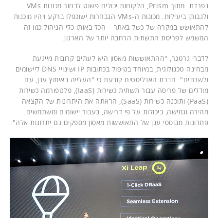
נפרדת. מתוך Prism, הלקוחות יכולים פשוט לבחור מכונות VMs
ולגבותן ביעילות. מכונות ה-VMs הנבחרות ישוכפלו ברקע ויהיו מוכנות
להתאושש במקרה של כשל באתר – הכל באותו כלי הניהול כמו זה
המשמש לפריסת התשתית הרחבה יותר של הארגון.
לדברי גרטנר, "ההתאוששות מאסון היא לעתים קרובות מייגעת
מבחינה טכנולוגית, במיוחד בטיפול בכתובות IP ושינויי DNS ליישומים
ולשרתים". חברת האנליסטים קובעת כי "העלייה באימוץ ענן, עם
מודלים של פריסה עבור תשתית כשירות (IaaS), פלטפורמה כשירות
(PaaS) ותוכנה כשירות (SaaS), הראתה את היתרונות של הקצאה
מהירה וגמישה, ביכולות על פי דרישה, בעבור יישומים ומשתמשים.
פתרונות מבוססי ענן של התאוששות מאסון מספקים גם יתרונות אלה".