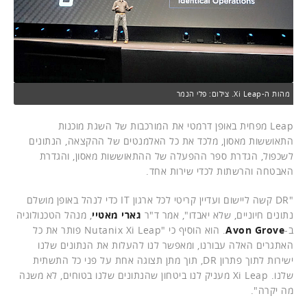
מהות ה-Xi Leap. צילום: פלי הנמר
Leap מפחית באופן דרמטי את המורכבות של השגת מוכנות
התאוששות מאסון, מלכד את כל האלמנטים של ההקצאה, הנתונים
לשכפול, הגדרת ספר ההפעלה של ההתאוששות מאסון, והגדרת
האבטחה והרשתות לכדי שירות אחד.
"DR קשה ליישום ועדיין קריטי לכל ארגון IT כדי לנהל באופן מושלם
נתונים חיוניים, שלא יאבדו", אמר ד"ר
גארי מאטיי
, מנהל הטכנולוגיה
ב-
Avon Grove
. הוא הוסיף כי "Nutanix Xi Leap פותר את כל
האתגרים האלה עבורנו, ומאפשר לנו להעלות את הנתונים שלנו
ישירות לתוך פתרון DR, תוך מתן תצוגה אחת על פני כל התשתית
שלנו. Xi Leap מעניק לנו ביטחון שהנתונים שלנו בטוחים, לא משנה
מה יקרה".