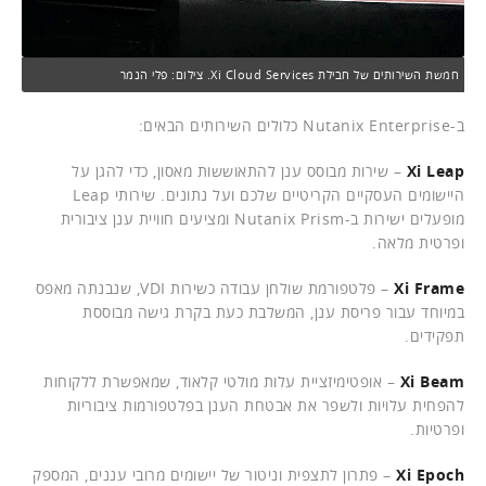
חמשת השירותים של חבילת Xi Cloud Services. צילום: פלי הנמר
ב-Nutanix Enterprise כלולים השירותים הבאים:
Xi Leap
– שירות מבוסס ענן להתאוששות מאסון, כדי להגן על
היישומים העסקיים הקריטיים שלכם ועל נתונים. שירותי Leap
מופעלים ישירות ב-Nutanix Prism ומציעים חוויית ענן ציבורית
ופרטית מלאה.
Xi Frame
– פלטפורמת שולחן עבודה כשירות VDI, שנבנתה מאפס
במיוחד עבור פריסת ענן, המשלבת כעת בקרת גישה מבוססת
תפקידים.
Xi Beam
– אופטימיזציית עלות מולטי קלאוד, שמאפשרת ללקוחות
להפחית עלויות ולשפר את אבטחת הענן בפלטפורמות ציבוריות
ופרטיות.
Xi Epoch
– פתרון לתצפית וניטור של יישומים מרובי עננים, המספק