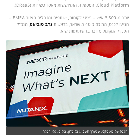
Cloud Platform, המספקת התאוששות מאסון כשירות (DRaaS).
יותר מ-3,500 איש – נציגי לקוחות, שותפים ומנהלים מאזור EMEA –
הגיעו לכנס, מתוכם כ-40 מישראל, בראשות
נדב טוביאס
, מנכ"ל
הסניף המקומי. מדובר בהשתתפות שיא.
הכנס של נוטניקס, שנערך השבוע בלונדון. צילום: פלי הנמר