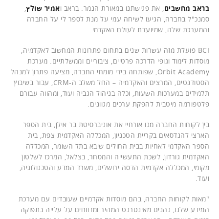
בראב מחשבים
, את פגישתנו במאורת הנמר. בראב ו
אמיר שולץ
,
סמנכ"ל בחברה, הגיעו לשיחה עמי על מנת לספר לי על החברה
והמערכת שלה, שמיועדת לעולם האקדמי.
BCI פועלת מזה עשרות שנים בתחום פתרונות המחשוב לאקדמיה,
מוסדות לימוד וגופי הדרכה פרטיים, ציבוריים וממשלתיים. מערכת
Orbit Academy, שפותחה בידי מומחי החברה, מציעה פתרון למנהל
הסטודנטים, המרצים והאקדמיה – החל משלב ה-CRM, עבור בשיבוץ
תלמידים במערכות השעות, וכלה בניהול הגביה ועוד, ומהווה עבורם
פלטפורמה מיטבית להפקת ערכים מגוונים.
בין לקוחות החברה מנו אורחיי את אוניברסיטת בר אילן, בית הספר
הארצי להנדסאים בקריית הטכניון, המכללה האקדמית צפת, בית
הספר האקדמי לאחיות בבית החולים שיבא בתל השומר, המכללה
האקדמית גורדון, לשכת התעשייה והמסחר, בצלאל, המרכז לשלטון
מקומי, המכללה אקדמית הדסה ירושלים, משרד המדע והטכנולוגיה,
ועוד.
"מאות לקוחות החברה, בהם מוסדות אקדמיים שעובדים עם מערכת
המידע שלנו, נהנים מאינטרנט המהיר ומדווחים על עלייה בתפוקה