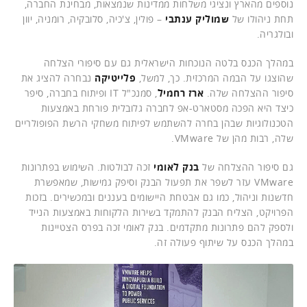
נוספים מהארץ ונציגי משלחות ממדינות שנמצאות, מבחינת החברה,
תחת ניהולו של
שמוליק ענתבי
– פולין, צ'כיה, סלובקיה, רומניה, יוון
ובולגריה.
במהלך הכנס בלטה הנוכחות הישראלית גם עם סיפורי הצלחה
שהוצגו על הבמה המרכזית. כך, למשל,
פלייטיקה
נבחרה להציג את
סיפור ההצלחה שלה.
ארז רחמיל
, סמנכ"ל IT ופיתוח בחברה, סיפר
כיצד היא הפכה מסטארט-אפ לחברה גלובלית פורחת באמצעות
הטכנולוגיות שבהן בחרה להשתמש לפיתוח משחקי הרשת הפופולריים
שלה, רבות מהן של VMware.
גם סיפור ההצלחה של
בנק לאומי
זכה לבולטות. השימוש בפתרונות
VMware עזר לשפר את תפעול הבנק וסיפק גמישות, שמאפשרת
חדשנות וניהול, כמו גם אבטחת היישומים בעננים ובמכשירים. בזכות
הפרויקט, הצליח הבנק להתמקד בשירות הלקוחות באמצעות הנייד
ולספק להם פתרונות מתקדמים. בנק לאומי זכה בפרס הצטיינות
במהלך הכנס על שיתוף פעולה זה.