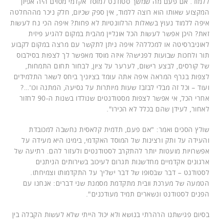
ללמוד. אם פעם מה שמשך סטודנט למוסד אקדמי מסוים היה אפיון
המקצוע שאותו הוא רוצה ללמוד, אין ספק שכיום, חלק ניכר מההחלטה
איפה ללמוד נעוץ בשאלות הרלוונטיות לא פחות? איפה הכי נח לעשות
זאת? היכן אפשר לעשות הכל אונליין מהבית במקום להגיע פיזית
לאוניברסיטה או למכללה? איפה ניתן לתקשר עם מרצה במקום לקבוע
תור ולחכות שבועות לפגישה? איזה מוסד מאפשר לך לצפות בסילבוס
של קורסים, לבצע רישום, לערער על ציון, לבחור תחום התמחות,
לצפות בגרף המראה איפה אתה עומד בציוניך ביחס לשאר התלמידים
ועוד – וכל זה מבלי לבזבז שעות מיותרות על נסיעה, המתנה וכו'…?
אחרי הכל, אי אפשר לצפות מסטודנטים שנולדו בשנות ה-90 לחזור
לאחור, לעידן שהם בכלל לא הכירו".
שולץ הסכים ואמר: "אם פעם, תדמית קלאסית נחשבה למכובדת
והעידה על ותק ורצינות של המוסד האקדמי, בימינו היא מעידה על
אפשרויות מועטות יותר להתקרב לסטודנטים ולעזור להם. רתיעה של
ארגונים אקדמיים מחדשנות תגרום לעיכוב בשירותים הניתנים
לסטודנט – דבר שבסופו של דבר ישליך על התקדמותו וצמיחתו.
הטמעה של מערכת וובית מתקדמת מסמנת שני דברים: אנחנו עם
הפנים לסטודנט ונשארים תמיד מעודכנים".
בסיום פגישתנו הרהרתי בנושא ולא יכול הייתי שלא לעשות הקבלה בין