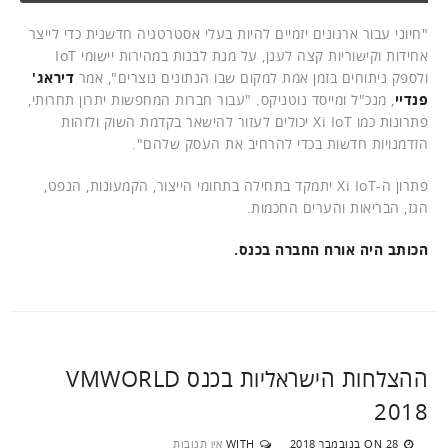
"חיוני עבור ארגונים יזמיים להיות בעלי אסטרטגיה חדשנית כדי לייצר
אחידות וקישוריות קצה לענן, על מנת לבנות במהירות יישומי IoT
ולספק ניתוחים בזמן אמת למקום שבו הנתונים נוצרים", אמר
דיראג'
פנדיי
, מנכ"ל ומייסד נוטניקס. "עבור חברות המחפשות יתרון תחרותי,
פתרונות כמו Xi IoT יכולים לעזור להישאר בקדמת השוק ולזהות
הזדמנויות חדשות בכדי להרחיב את העסק שלהם".
פתרון ה-Xi IoT יתמקד בתחילה בתחומי הייצור, הקמעונות, הנפט,
הגז, הבריאות והערים החכמות.
הכותב היה אורח החברה בכנס.
ההצלחות הישראליות בכנס VMWORLD
2018
28 בנובמבר 2018
WITH
אין תגובות
ON