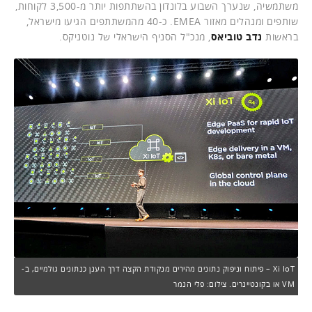
משתמשיה, שנערך השבוע בלונדון בהשתתפות יותר מ-3,500 לקוחות,
שותפים ומנהלים מאזור EMEA. כ-40 מהמשתתפים הגיעו מישראל,
בראשות
נדב טוביאס
, מנכ"ל הסניף הישראלי של נוטניקס.
Xi IoT – פיתוח וניפוק נתונים מהירים מנקודת הקצה דרך הענן כנתונים גולמיים, ב-
VM או בקונטיינרים. צילום: פלי הנמר