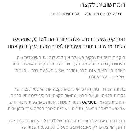
המחשובית לקצה
29 בנובמבר 2018
WITH
אין תגובות
ON
נוטניקס השיקה בכנס שלה בלונדון את Xi IoT, שמאפשר
לאתר מחשוב, נתונים ויישומים לצורך הפקת ערך בזמן אמת
חוקרים רבים מתעסקים בשאלה איך להעלות את האינטליגנציה
האנושית, כיצד להביא את ה-IQ של כולנו אל הקצה האפשרי. רבים
מאתנו היו רוצים שזה יקרה, והדבר ישפיע השפעה רבה – חיובית
ושלילית – על העולם.
באותה המידה, ניתן ואף כדאי להביא לקצה את האינטליגנציה של
נקודות הקצה, או, אם תרצו, מחשוב הקצה. להוסיף ליכולותיו הרבות
והטובות ממילא.
נוטניקס
מנסה לעשות את זה באמצעות מוצר חדש,
שמאפשר לאתר מחשוב, נתונים ויישומים לצורך הפקת ערך בזמן אמת.
החברה הודיעה על הזמינות הכללית של Xi IoT – שירות מחשוב קצה
חדש, המוצע כחלק מ-Xi Cloud Services, בכנס השנתי של