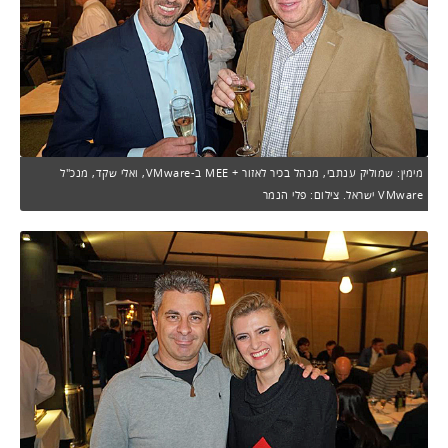
מימין: שמוליק ענתבי, מנהל בכיר לאזור + MEE ב-VMware, ואלי שקד, מנכ"ל
VMware ישראל. צילום: פלי הנמר