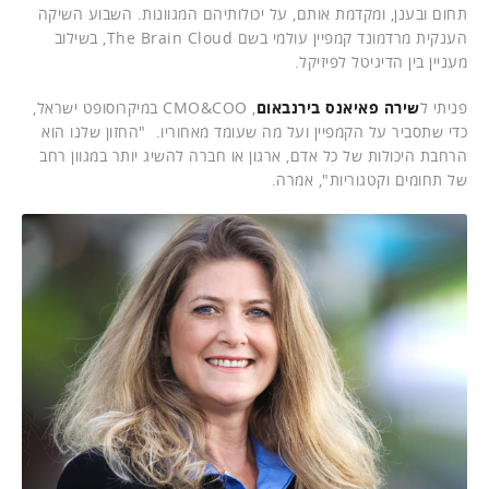
תחום ובענן, ומקדמת אותם, על יכולותיהם המגוונות. השבוע השיקה
הענקית מרדמונד קמפיין עולמי בשם The Brain Cloud, בשילוב
מעניין בין הדיגיטל לפיזיקל.
פניתי ל
שירה פאיאנס בירנבאום
, CMO&COO במיקרוסופט ישראל,
כדי שתסביר על הקמפיין ועל מה שעומד מאחוריו. "החזון שלנו הוא
הרחבת היכולות של כל אדם, ארגון או חברה להשיג יותר במגוון רחב
של תחומים וקטגוריות", אמרה.