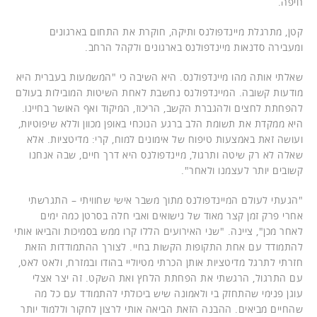
חיפה.
קטן, מתרגלת מיינדפולנס ותיקה, חוקרת את התחום בארגונים
ומעבירה סדנאות מיינדפולנס בארגונים ולקהל הרחב.
שאלתי אותה מהו מיינדפולנס. היא השיבה כי "המשמעות בעברית היא
מודעות קשובה. המיינדפולנס נחשבת לאחת השיטות המובילות בעולם
להפחתת לחצים ולהגברת הקשב, הריכוז, המיקוד ואף האושר בחיינו.
היא ממקדת את תשומת הלב ברגע הנוכחי באופן מכוון וללא שיפוטיות,
ועושה זאת באמצעות טיפוח של אימונים למוח, קרי: מדיטציות. אלא
שאלה לא רק שיטה ותרגול, מיינדפולנס היא דרך חיים, שבה אנחנו
קשובים יותר לעצמנו ולאחר".
"הגעתי לעולם המיינדפולנס מתוך משבר אישי שחוויתי – התגרשתי
אחרי פרק זמן קצר מאוד של נישואים ואבי חלה בסרטן כמה ימים
לאחר מכן", ציינה. "שני האירועים הללו קרו ממש בסמיכות והביאו אותי
להתמודד עם אחת התקופות הקשות בחיי. לצורך ההתמודדות הזאת
חזרתי לתרגל מדיטציות אותן הכרתי מטיוליי בהודו ובמזרח, ולאט לאט,
עם התרגול, הרגשתי את הפחתת הלחץ ואת השקט. זה יצר אצלי
עוגן פנימי שהתחזק בי ולאמונה שיש ביכולתי להתמודד עם כל מה
שהחיים מביאים. ההבנה הזאת הביאה אותי לרצון לחקור וללמוד יותר