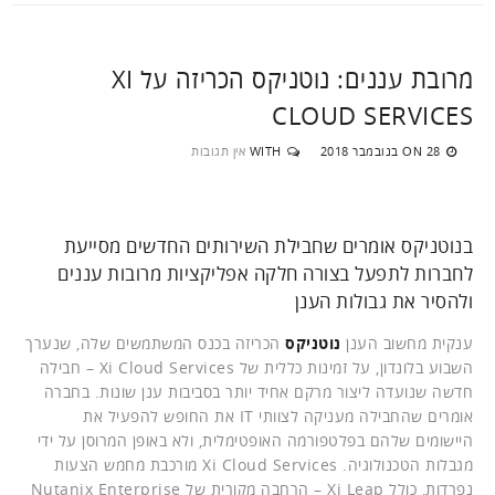
מרובת עננים: נוטניקס הכריזה על XI
CLOUD SERVICES
28 בנובמבר 2018
WITH
אין תגובות
ON
בנוטניקס אומרים שחבילת השירותים החדשים מסייעת
לחברות לתפעל בצורה חלקה אפליקציות מרובות עננים
ולהסיר את גבולות הענן
ענקית מחשוב הענן
נוטניקס
הכריזה בכנס המשתמשים שלה, שנערך
השבוע בלונדון, על זמינות כללית של Xi Cloud Services – חבילה
חדשה שנועדה ליצור מרקם אחיד יותר בסביבות ענן שונות. בחברה
אומרים שהחבילה מעניקה לצוותי IT את החופש להפעיל את
היישומים שלהם בפלטפורמה האופטימלית, ולא באופן המרוסן על ידי
מגבלות הטכנולוגיה. Xi Cloud Services מורכבת מחמש הצעות
נפרדות, כולל Xi Leap – הרחבה מקורית של Nutanix Enterprise