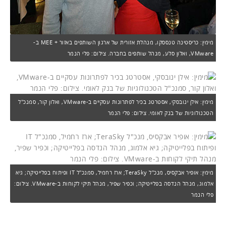
מימין: כריסטינה טנססקו, מנהלת אזורית של ארגון השותפים באזור + MEE ב-
VMware, ואלון סלע, מנהל שותפים בחברה. צילום: פלי הנמר
מימין: אילן ינובסקי, אסטרטג בכיר לפתרונות עסקיים ב-VMware, ואלון קור, סמנכ"ל
הטכנולוגיות של בנק לאומי. צילום: פלי הנמר
מימין: אופיר אבקסיס, מנכ"ל TeraSky; ארז רחמיל, סמנכ"ל IT ופיתוח בפלייטיקה; גיא
אלמוג, מנהל הנדסה בפלייטיקה; וכפיר שפיר, מנהל תיקי לקוחות ב-VMware. צילום:
פלי הנמר