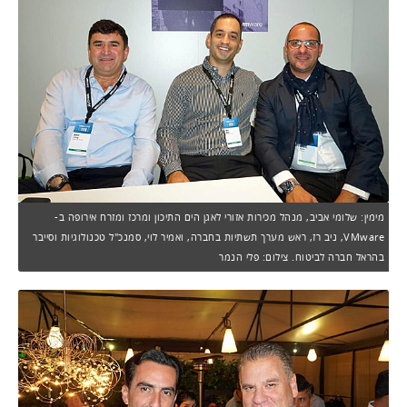
מימין: שלומי אביב, מנהל מכירות אזורי לאגן הים התיכון ומרכז ומזרח אירופה ב-
VMware, ניב רז, ראש מערך תשתיות בחברה, ואמיר לוי, סמנכ"ל טכנולוגיות וסייבר
בהראל חברה לביטוח. צילום: פלי הנמר