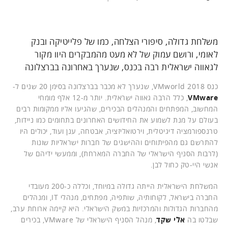
משלחת גדולה, סיפורי הצלחה, כמו של פלייטיקה ובנק
לאומי, ורושם עמוק של לא מעט מהמבקרים היוו מקור
לגאווה ישראלית רבה בכנס, שנערך באחרונה בברצלונה
כנס VMworld 2018, שנערך לא מכבר בברצלונה בסימן 20 שנים ל-
VMware
, כלל הרבה גאווה ישראלית. יותר מ-12 אלף מומחי
המחשוב, המפתחים והמנהלים הבכירים, שהגיעו אליו ממקומות רבים
בעולם על מנת לשמוע את החידושים האחרונים בתחומים כמו ניידות,
טרנספורמציה דיגיטלית, וירטואליזציה, אבטחה, ענן ועוד, יכולים היו
להתרשם גם מהפיתוחים וההישגים של חברות ישראליות שונות
(לרבות הסניף הישראלי של החברה המארחת), וממעשי ידיהם של
אנשי היי-טק כחול לבן.
המשלחת הישראלית הייתה גדולה במיוחד, וכללה כ-200 מעובדי
החברה בישראל, לקוחותיה, שותפיה, מפתחים, מנהלי IT, ומנהלים
מהחברות הגדולות והמרכזיות במשק הישראלי. היא קיימה ארוחת ערב,
שבלטו בה
אלי שקד
, מנהל הסניף הישראלי של VMware, בכירים