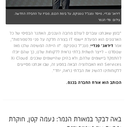
דיראג' פנדיי, מייסד ומנכ"ל נוטניקס, על בימת הכנס, מכריז על החבילה החדשה.
צילום: פלי הנמר
"בזמן שאנחנו עוברים לעולם מרובה העננים, האתגר הבסיסי של כל
הארגונים הוא הפעלת יישומי IT בצורה חלקה על פני פלטפורמות",
אמר
דיראג' פנדיי
, מנכ"ל נוטניקס. "זו הייתה המשימה שלנו מאז
שנוסדנו – לייצר תשתית בלתי נראית ללקוחות שלנו, כך שהם יוכלו
להתמקד ביישומים שלהם, ולא בהיכן שהיישומים שוכנים. Xi Cloud
Services הוא האבולוציה הבאה במסע זה, שבו אנחנו מסייעים
ללקוחותינו להשיג את הבלתי נראה, יחד".
הכותב הוא אורח החברה בכנס.
באה לבקר במאורת הנמר: נעמה קטן, חוקרת