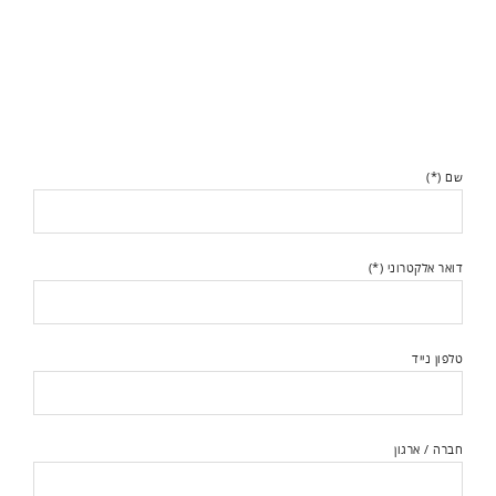
שם (*)
דואר אלקטרוני (*)
טלפון נייד
חברה / ארגון