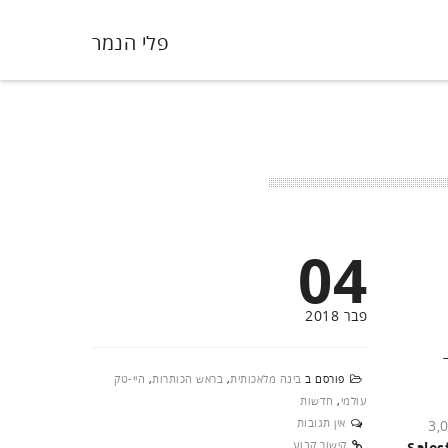
פלי הנמר
04
פבר 2018
פורסם ב
בינה מלאכותית
,
בראש הכותרות
,
היי-טק
עולמי
,
חדשות
אין תגובות
עבר בניו אורלינס, ארצות הברית, בהשתתפות מספר שיא של מעל 3,000
קישור קבוע
Sales