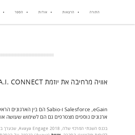
התורה
הרצאות
אודות
הספר
אוויה מרחיבה את יוזמת AVAYA A.I. CONNECT שלה
Salesforce ,eGain ו-Sabio ה
ארגונים נוספים מצטרפים גם הם לשימוש שעושה אוויה בטכנולוגיות AI למטרו
לקוחות ומקצועני החברה,
אוויה
(Avaya) הכריזה על הרחבת יוזמת A.I. Connect, כך שמעתה היא כוללת שלושה שותפים חדשים.