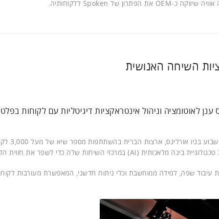
ציות השיחה האנושית
ותית מבוסס ענן לאוטומציה וניהול אינטראקציות דיגיטליות עם לקוחות בפל
בכנס השנתי המרכזי שלה, Avaya Engage 2018, שנערך השבוע
Av היא ארכיטקטורת AI חדשה הכוללת עיבוד שפה, למידה ממוחשבת וכלי ניתוח חדשני, המאפשרת מעורבות לקוח