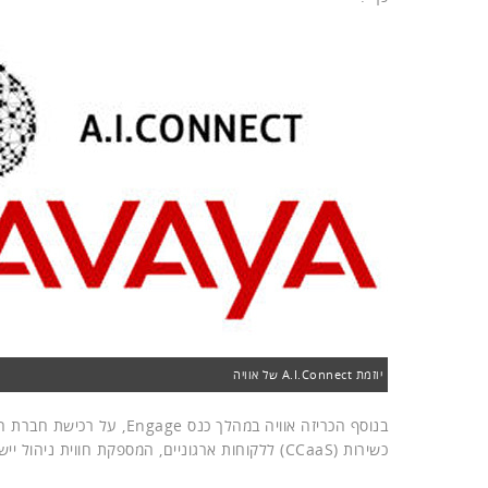
יוזמת A.I.Connect של אוויה
בנוסף הכריזה אוויה במהלך כנס Engage, על רכישת חברת התקשורת הגלובלית
כשירות (CCaaS) ללקוחות ארגוניים, המספקת חווית ניהול יישומי לקוח בזמן אמת המתבססת על אינטליגנציה מלאכותית.