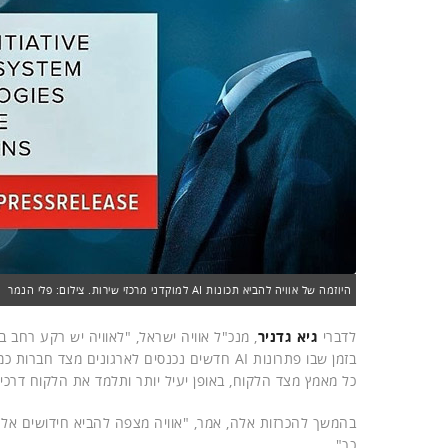
היוזמה של אוויה להביא תכונות AI למוקדני מרכזי שירות. צילום: פלי הנמר
לדברי
גיא גדניר
, מנכ"ל אוויה ישראל, "לאוויה יש רקע רחב ב
כל מאמץ מצד הלקוח, באופן יעיל יותר ותלמד את הלקוח דרכ
בהמשך להכרזות אלה, אמר, "אוויה מצפה להביא חידושים אל
כך".