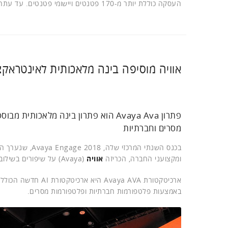
העסקה כוללת יותר מ-170 פטנטים ויישומי פטנטים. עד עתה אוויה שיווקה כ-OEM את הפתרון של Spoken ללקוחותיה.
אוויה מוסיפה בינה מלאכותית לאינטראק
פתרון Avaya Ava הוא פתרון בינה מלאכ
מסרים וחברתיות
ומקצועני החברה, הכריזה
אוויה
(Avaya) על שיפורים בשילוב טכנולוגיית בינה מלאכותית (AI) במרכזי השיחות שלה כדי לשפר את חווית הלקוח.
ארכיטקטורת aya AVA
באמצעות פלטפורמות חברתיות ופלטפורמות מסרים.