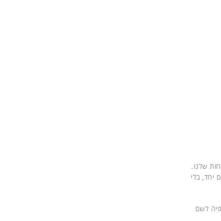
חות שלנו.
ת ה-A.I Connect של אוויה תאחד אותם יחד, בלי
פיה לשם