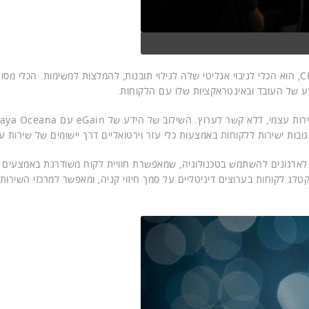
איינשטיין של Salesforce, חלוצת הכללת AI במערכת ה-CRM, הוא הכלי לניבוי אנליטי שלה לגילוי תובנות, להמלצות למשימות. הכ
ע של העובד ובאינטראקציות שלו עם הלקוחות.
בות ישירות ללקוחות באמצעות כלי עזר וירטואליים דרך יישומים של שירות ע
יעת לארגונים להשתמש בטכנולוגיה, שמאפשרת חוויית לקוח משודרגת באמצעים ד
ג לקוחות בערוצים דיגיטליים על סמך חיזוי קניה, ומאפשר למרכזי השירות