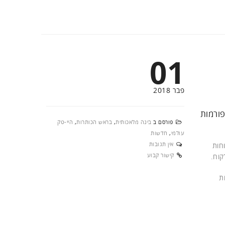
01
פבר 2018
טפורמות
פורסם ב
בינה מלאכותית
,
בראש הכותרות
,
היי-טק
עולמי
,
חדשות
אין תגובות
 בניו אורלינס, ארצות הברית בהשתתפות מספר שיא של מעל 3,000 לקוחות
קישור קבוע
ות