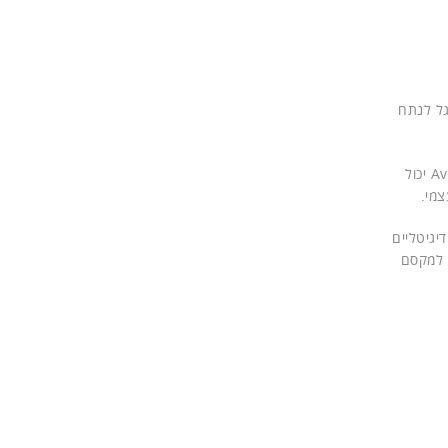
לי מסוגל לנתח
eGain פתרונות ניהול ה-AI של eGain מחזקים יכולות של שירות עצמי, ללא קשר לערוץ. השילוב של הידע של eGain עם Avaya Oceana יכול
צמי.
יגיטליים
 למקסם