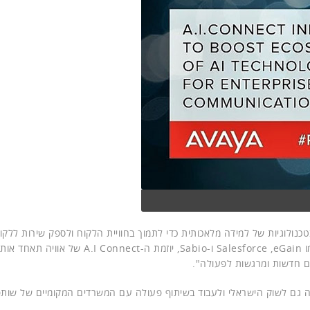
טכנולוגיות של למידה מלאכותית כדי לתמוך בחוויית הלקוח ולספק שירות ללקו
בזמן שבו פתרונות AI חדשים נכנסים לארגונים מצד חברות כמו Salesforce ,eGain ו-Sabio, יוזמ
ים חדשות ומרגשות לפעולה".
ה גם לשוק הישראלי ולעבוד בשיתוף פעולה עם המשרדים המקומיים של שות