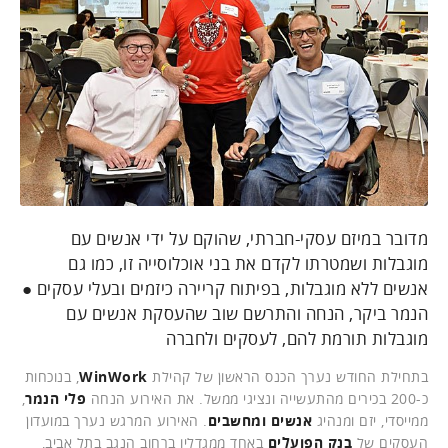
מדובר במיזם עסקי-חברתי, שהוקם על ידי אנשים עם
מוגבלות ושמטרתו לקדם את בני אוכלוסייה זו, כמו גם
אנשים ללא מוגבלות, בפיתוח קריירה כיזמים ובעלי עסקים ●
הנמר ביקר, הנחה והתרשם שוב שהעסקת אנשים עם
מוגבלות תורמת להם, לעסקים ולחברה
בתחילת החודש נערך הכנס הראשון של קהילת
WinWork
, בנוכחות
כ-200 בכירים מהתעשייה ונציגי ממשל. את האירוע הנחה
פלי הנמר
,
ממייסדי, יזם ומנהיג
אנשים ומחשבים
. האירוע המרגש נערך במועדון
העסקים של
בנק הפועלים
באחד ממגדליו ברחוב הנגב בתל אביב,