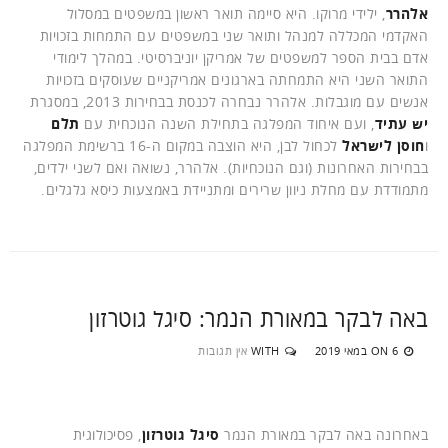
אלהרר
, ילידי מרוקו. היא סיימה תואר ראשון במשפטים במסלול
האקדמי המכללה למנהל ותואר שני במשפטים עם התמחות בזכויות
אדם בבית הספר למשפטים של אמריקן יוניברסיטי. במהלך לימודי
התואר השני היא התמחתה בארגונים אמריקניים שעוסקים בזכויות
אנשים עם מוגבלות. אלהרר נבחרה לכנסת בבחירות 2013, במסגרת
יש עתיד
, ועם איחוד המפלגה בתחילת השנה הנוכחית עם
תלם
ו
חוסן לישראל
לכחול לבן, היא הוצבה במקום ה-16 ברשימת המפלגה
בבחירות האחרונות (וגם הנוכחיות). אלהרר, נשואה ואם לשני ילדים,
מתמודדת עם מחלת ניוון שרירים ומתניידת באמצעות כיסא גלגלים.
באה לבקר במאורת הנמר: סיגל גוטרזון
6 במאי 2019
WITH
אין תגובות
ON
באחרונה באה לבקר במאורת הנמר
סיגל גוטרזון
, פסיכולוגית