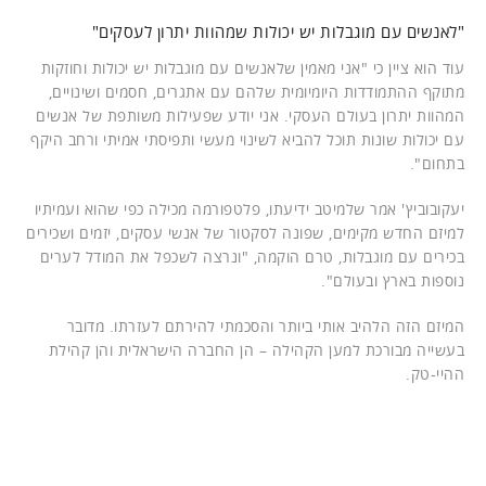
"לאנשים עם מוגבלות יש יכולות שמהוות יתרון לעסקים"
עוד הוא ציין כי "אני מאמין שלאנשים עם מוגבלות יש יכולות וחוזקות
מתוקף ההתמודדות היומיומית שלהם עם אתגרים, חסמים ושינויים,
המהוות יתרון בעולם העסקי. אני יודע שפעילות משותפת של אנשים
עם יכולות שונות תוכל להביא לשינוי מעשי ותפיסתי אמיתי ורחב היקף
בתחום".
יעקובוביץ' אמר שלמיטב ידיעתו, פלטפורמה מכילה כפי שהוא ועמיתיו
למיזם החדש מקימים, שפונה לסקטור של אנשי עסקים, יזמים ושכירים
בכירים עם מוגבלות, טרם הוקמה, "ונרצה לשכפל את המודל לערים
נוספות בארץ ובעולם".
המיזם הזה הלהיב אותי ביותר והסכמתי להירתם לעזרתו. מדובר
בעשייה מבורכת למען הקהילה – הן החברה הישראלית והן קהילת
ההיי-טק.