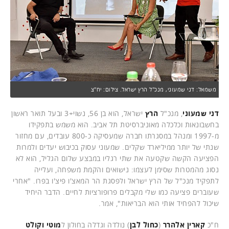
משמאל: דני שמעוני, מנכ"ל הרץ ישראל. צילום: יח"צ
דני שמעוני
, מנכ"ל
הרץ
ישראל, הוא בן 56, נשוי+3 ובעל תואר ראשון
בחשבונאות וכלכלה מאוניברסיטת תל אביב. הוא משמש בתפקידו
מ-1997 ומנהל במסגרתו חברה שמעסיקה כ-800 עובדים, עם מחזור
שנתי של יותר ממיליארד שקלים. שמעוני עסוק בכיבוש יעדים ולמרות
הפציעה הקשה שקטעה את שתי רגליו במבצע שלום הגליל, הוא לא
נסוג מהמטרות שסימן לעצמו: נישואים והקמת משפחה, ועלייה
לתפקיד מנכ"ל של הרץ ישראל ולפסגת הר המאצ'ו פיצ'ו בפרו. "אחרי
שעוברים פציעה כמו שלי מקבלים פרופורציות לחיים. הדבר היחיד
שיכול להפחיד אותי הוא הבריאות", אמר.
ח"כ
קארין אלהרר
(
כחול לבן
) נולדה וגדלה בחולון ל
מוטי וקולט