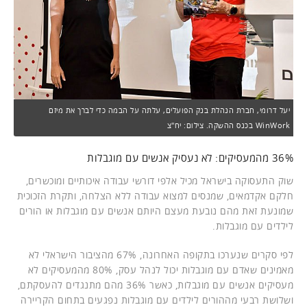
יעל דרומי, חברת הנהלת בנק הפועלים, עלתה על הבמה כדי לברך את מיזם
WinWork בכנס ההשקה. צילום: יח"צ
36% מהמעסיקים: לא נעסיק אנשים עם מוגבלות
שוק התעסוקה בישראל מכיל אלפי דורשי עבודה איכותיים ומוכשרים,
חלקם אקדמאים, שמנסים למצוא עבודה ללא הצלחה, ותקרת הזכוכית
שמונעת זאת מהם נובעת מעצם היותם אנשים עם מוגבלות או הורים
לילדים עם מוגבלות.
לפי סקרים שנערכו בתקופה האחרונה, 67% מהציבור הישראלי לא
מאמינים שאדם עם מוגבלות יכול לנהל עסק, 80% מהמעסיקים לא
מעסיקים אנשים עם מוגבלות, כאשר 36% מהם מתנגדים להעסקתם,
ושלושת רבעי מההורים לילדים עם מוגבלות נפגעים בתחום הקריירה