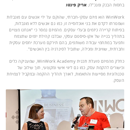
בחסות הבנק ומנכ"לו,
אריק פינטו
.
WinWork הוא מיזם עסקי-חברתי, שהוקם על ידי אנשים עם מוגבלות
ושמטרתו לקדם את בני אוכלוסייה זו, כמו גם אנשים ללא מוגבלות,
בפיתוח קריירה כיזמים ובעלי עסקים. מהמיזם נמסר כי "אנחנו מצויים
בתהליך בנייה של אקו-סיסטם עסקי, שבלבו קהילת יזמים שתצמח
ותפעל במתחמי עבודה משותפים, בהם תירקם מערכת יחסים עסקית
וחברתית, שוויונית ומכילה, שתוביל לסינרגיה בין האנשים".
כחלק מהמיזם פועלת תכנית WinWork Academy, שמעניקה כלים
וכישורים להקמת עסק, כמו גם ליווי אישי ומקצועי, תוך שילוב של
טכנולוגיות מסייעות והתאמות, לאורך תהליך ההקמה ובמקביל לצמיחת
העסק.