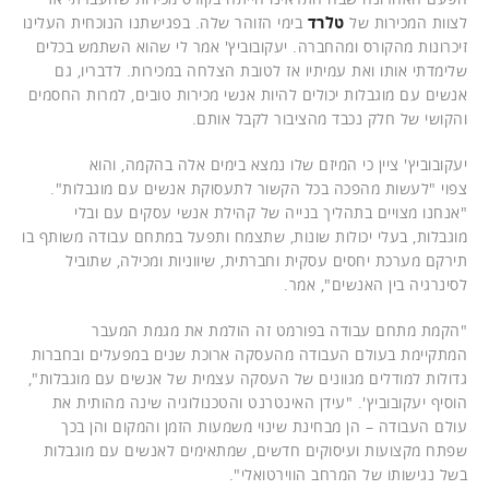
לצוות המכירות של
טלרד
בימי הזוהר שלה. בפגישתנו הנוכחית העלינו
זיכרונות מהקורס ומהחברה. יעקובוביץ' אמר לי שהוא השתמש בכלים
שלימדתי אותו ואת עמיתיו אז לטובת הצלחה במכירות. לדבריו, גם
אנשים עם מוגבלות יכולים להיות אנשי מכירות טובים, למרות החסמים
והקושי של חלק נכבד מהציבור לקבל אותם.
יעקובוביץ' ציין כי המיזם שלו נמצא בימים אלה בהקמה, והוא
צפוי "לעשות מהפכה בכל הקשור לתעסוקת אנשים עם מוגבלות".
"אנחנו מצויים בתהליך בנייה של קהילת אנשי עסקים עם ובלי
מוגבלות, בעלי יכולות שונות, שתצמח ותפעל במתחם עבודה משותף בו
תירקם מערכת יחסים עסקית וחברתית, שיווניות ומכילה, שתוביל
לסינרגיה בין האנשים", אמר.
"הקמת מתחם עבודה בפורמט זה הולמת את מגמת המעבר
המתקיימת בעולם העבודה מהעסקה ארוכת שנים במפעלים ובחברות
גדולות למודלים מגוונים של העסקה עצמית של אנשים עם מוגבלות",
הוסיף יעקובוביץ'. "עידן האינטרנט והטכנולוגיה שינה מהותית את
עולם העבודה – הן מבחינת שינוי משמעות הזמן והמקום והן בכך
שפתח מקצועות ועיסוקים חדשים, שמתאימים לאנשים עם מוגבלות
בשל נגישותו של המרחב הווירטואלי".