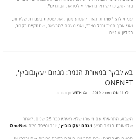
בהיי-טק, כדי שיראיינו ואולי יקלטו את הבוגרים".
עניתי לה: "שמחתי מאוד לשמוע ממך. את עוסקת בעבודת שליחות,
ואני אתך תמיד ובכל מצב", ואני מצפה להרצאה, שתתקיים בקרוב,
בכיליון עיניים.
בא לבקר במאורת הנמר: מנחם יעקובוביץ',
ONENET
11 באפריל 2019
WITH
אין תגובות
ON
השבוע התראיתי עם מישהו שלא ראיתיו כבר 25 שנים, לאחר
שלמאורת הנמר הגיע
מנחם יעקובוביץ'
, יו"ר ומייסד מיזם
OneNet
.
הפעם האחרונה שבה התראינו הייתה בקורס מכירות שהעברתי אז