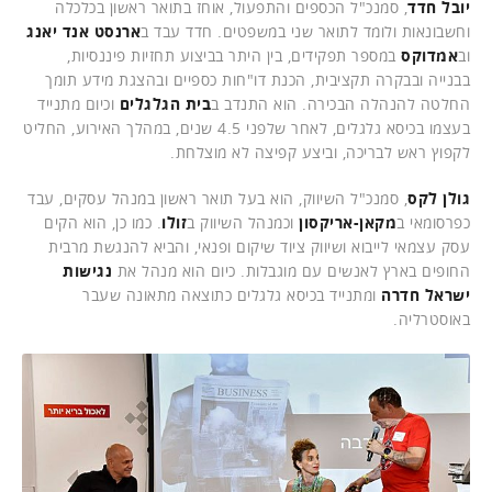
יובל חדד
, סמנכ"ל הכספים והתפעול, אוחז בתואר ראשון בכלכלה
וחשבונאות ולומד לתואר שני במשפטים. חדד עבד ב
ארנסט אנד יאנג
וב
אמדוקס
במספר תפקידים, בין היתר בביצוע תחזיות פיננסיות,
בבנייה ובבקרה תקציבית, הכנת דו"חות כספיים ובהצגת מידע תומך
החלטה להנהלה הבכירה. הוא התנדב ב
בית הגלגלים
וכיום מתנייד
בעצמו בכיסא גלגלים, לאחר שלפני 4.5 שנים, במהלך האירוע, החליט
לקפוץ ראש לבריכה, וביצע קפיצה לא מוצלחת.
גולן לקס
, סמנכ"ל השיווק, הוא בעל תואר ראשון במנהל עסקים, עבד
כפרסומאי ב
מקאן-אריקסון
וכמנהל השיווק ב
זולו
. כמו כן, הוא הקים
עסק עצמאי לייבוא ושיווק ציוד שיקום ופנאי, והביא להנגשת מרבית
החופים בארץ לאנשים עם מוגבלות. כיום הוא מנהל את
נגישות
ישראל חדרה
ומתנייד בכיסא גלגלים כתוצאה מתאונה שעבר
באוסטרליה.