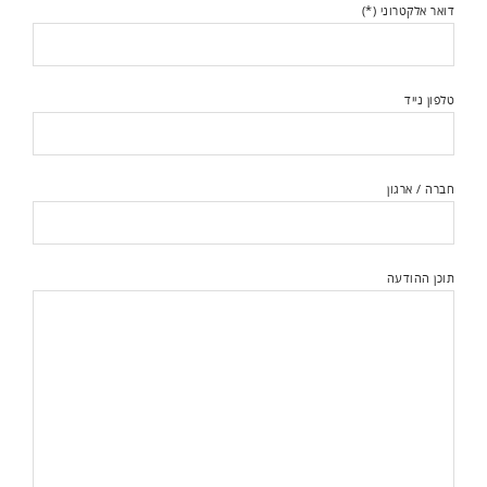
דואר אלקטרוני (*)
טלפון נייד
חברה / ארגון
תוכן ההודעה