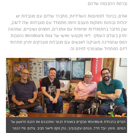
וברמת ההכנסה שלהם.
אולם, בניגוד לסטיגמות השליליות, מתברר שליזם עם מוגבלות יש
יכולות גבוהות וחוזקות מעצם היותו מתמודד עם מוגבלותו שלו 24/7,
שכן מדובר בהתמודדות יומיומית עם אתגרים, חסמים ושינויים, שמהווה
יתרון בעולם העסקי. ליווי מקצועי ואישי של צוות WinWork והטבות
המס שהמדינה מעניקה לאנשים עם מוגבלות מעניקים יתרון תחרותי
ליזם המתחיל שמצטרף למיזם זה.
חברים בהנהלת WinWork מבקרים במאורת הנמר ומתכננים את הכנס הראשון של
המיזם. מימין: יובל חדד, מנחם יעקובוביץ', גולן מקס וליאור חביב. צילום: פלי הנמר