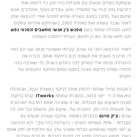
שעוסקת בשילוב אנשים עם מוגבלות בהיי-טק, כדי להזמין אותי
להרצות בפני קהל של מתמודדי נפש, עובדים בענף, מתנדבים, אנשי
שיקום ועוד. מדובר בפעם השנייה שהיא הזמינה אותי להרצאה שכזו,
לאחר שכבר עשתה זאת באפריל 2005, כשפרויקט אחריות עסקים
למען הקהילה שיזמה בשם
מפגש בין אנשי מחשבים ונפגעי נפש
חגג חמש שנים. כאז כן הפעם, נעניתי להזמנה בשמחה.
לאחר ההרצאה לפני 14 שנים, קיבלתי משומעיי מכתב שבו הם הודו
לי, וציינו כי משכתי את תשומת לבם וריתקתי אותם. בזכרה את
ההצלחה פנתה אליי גוטרזון לפני כחודש בשנית, כדי שארצה בפני
תלמידי מסלול בדיקות תוכנה בטקס הסיום וחלוקת התעודות של
הקורס.
בעקבות המייל שמחתי להזמין אותה לביקור במאורת הנמר, שבמהלכו
היא אמרה לי: "אני מלווה, במסגרת עמותת
ITworks
, קורס בדיקות
תוכנה לאנשים עם מוגבלות. אני זו שמכינה אותם לתרבות הארגונית
של תעשיית ההיי-טק. התכנית שלי, שיקום טק, מיושמת כבר מזה 10
שנים ב
צ'ק פוינט
ובחברות נוספות. שילבנו עשרות אנשים עם
מוגבלות – 70% ממסיימי הקורס – בהצלחה בהיי-טק". היא הדגישה
ש-"אני מקווה שהמפגש הבלתי אמצעי שלך עם התלמידים יחזק אותם
בשלב חיפוש העבודה ויסייע לנו לפנות לחברות, מנהלים ועובדים