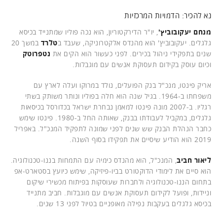
נא להכיר: הדמויות המרכזיות
מנחם יעקובוביץ'
, יו"ר הדירקטוריון, הוא נכה פוליו שמתנייד בכיסא
גלגלים. יעקובוביץ' הוא מהנדס אלקטרוניקה, שעבד ב
טלרד
במשך 20
שנים בתפקידי ניהול בכירים. לפני כעשור הוא הקים את
נטפרוטק
וכיום עוסק בקידום תעסוקת אנשים עם מוגבלות.
אריק פינטו, מנכ"ל בנק הפועלים, נולד במרוקו ועלה לארץ עם
משפחתו ב-1964. בגיל שנה הוא חלה בפוליו ונותר משותק בשתי
רגליו. ב-2007 מונה פינטו למאמן נבחרת ישראל בכדורסל בכיסאות
גלגלים, במקביל לעבודתו בבנק, שאותה החל ב-1980. פינטו שימש
כחבר הנהלת הבנק שש שנים לפני שמונה לתפקיד המנכ"ל. באפריל
2019 הוא הודיע שיסיים את תפקידו בסוף השנה.
ליאור חביב
, המנכ"ל, הוא מהנדס כימיה עם התמחות בננו-טכנולוגיה.
הוא סיים את לימודי הדוקטורט בביו-פיזיקה, שימש כיועץ בסטארט-אפ
בתחום הננו-טכנולוגיה ולחברות שעוסקות בפיתוח מכשירי שיקום
וניידות, ופועל לקידום תעסוקת אנשים עם מוגבלות. חביב מתנייד
בכיסא גלגלים בעקבות נפילה מאופניים בטיול לפני 13 שנים.