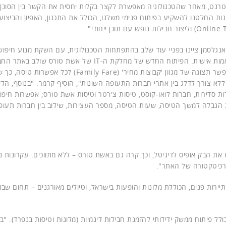
טרנט, מאחר שהטכנולוגיה מאפשרת לקצר בקלות יחסית את הקשר בין הסוכן 
ות החלטנו להשקיע בפיתוח פנימי משלנו, הכולל את התכנון, האפיון והביצוע
אנגלסמן ציינו בפניי עוד שלב בהתפתחות הטכנולוגית, עם השקת מנוע חיפוש
חכם, שיאפשר להזמין ולהשוות בין טיסות לפי רמות מחיר מותאמות אישית. הפיתוח החדש של מחלקת ה-IT של אשת טורס
בגרסאות הווב והמובייל כאחד. "מנוע החיפוש החדש מהיר ויאפשר תצוגה של מגוון 'קבוצות מחיר' (Family Fare
ללא צורך לדלג בין אתרי חברות התעופה השונות", הוסיף קרמר. "בנוסף, הלק
רות סדירות, חברות לואו-קוסט, טיסות צ'רטר וטיסות אשת טורס; אפשרות חיפו
 הגבלה למשך הטיסה, שעות הטיסה, מספר העצירות, שילוב בין חברות תעופ
את הבק אופיס לדיגיטל, וכך קרה גם באשת טורס – ללא מתווכים. עקרונות נ
רכיטקטורה של האתר".
יירות פנים, הכוללת מלונות והופעות בישראל, וטיולים מאורגנים – תחום שב
לל פיתוח ממשק ידידותי להזמנת חבילות דינמיות (מלונות וטיסות בנפרד). "