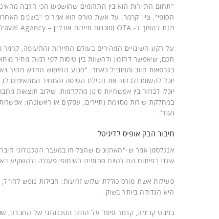
"תחום התיירות הוא בין התחומים שהושפעו הכי הרבה מהאינ
הסופי", ציין קרמר. על אשת טורס הוא אמר כי "בשנים האחרונ
מנת להפוך ל- OTA (סוכנות תיירות אונליין – Online Travel Agency) וליצור חבילות נופש עם תוכן ייחודי".
על רקע השינויים המהירים בעולם התיירות והתעופה, קרמר ו
יוכל להשוות ולבחור את חבילת הטיסה והמחיר המתאימים לו, 
יוכלו לבחור בין אפשרויות סינון מתקדמות: שילוב תוצאות מחב
במחלקת שירות מסוימת (תיירים, עסקים או ראשונה); אפשרות
ועוד".
חיבור הבק אופיס לדיגיטל
אנגלסמן אמר ש-"הארגונים שהצליחו במעבר הטכנולוגי חיברו 
שלנו בפיתוח הם להיות פתוחים לשיתופי פעולה ולהשקיע בא
פעילות אשת טורס כוללת שלוש זרועות: חבילות נופש לחו"ל, ת
היא הגדולה ביותר בשוק.
במבט קדימה, קרמר סיפר על החזון הטכנולוגי של החברה, שכו