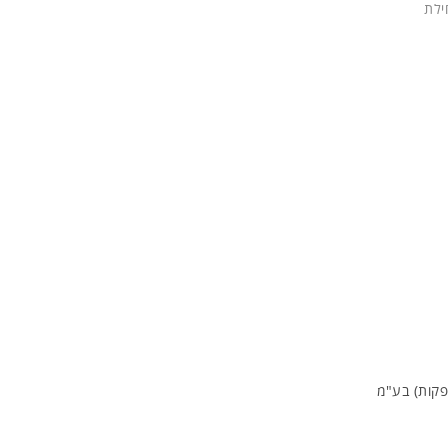
ילת
פקות) בע"מ