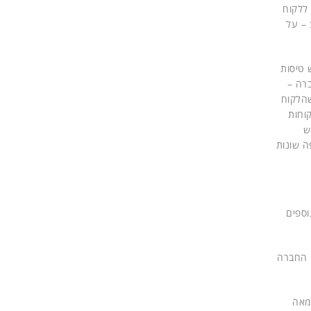
ללקוח
 – על
 טיסות
 שולב באתר החברה –
) לכל אפשרות טיסה, כך שהלקוח
וחות
ש
ה שונות
וספים
ו החברה
במאה