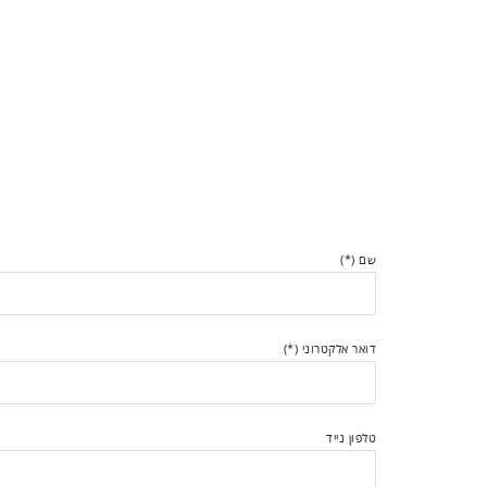
שם (*)
דואר אלקטרוני (*)
טלפון נייד