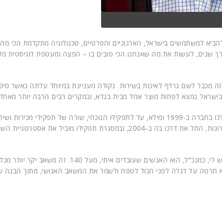
הביא למשתמשים בישראל, הארגוניים והפרטיים, טכנולוגיה מתקדמת הכי מהר, 
אורך שנים, לעשות את מה שאנחנו הכי טובים בו – הפצה ומעטפת לוגיסטית מק
זה מכבר לשם נרדף לאיכות בשירות. נקודה מעניינת במיוחד עלתה כאשר סיפר
ישראל נמצא לפחות מוצר אחד מבית בנדא, ובמקרים רבים הרבה יותר מאחד.
אמור, המכהן כמנכ"ל בנדא כבר למעלה מעשור, התחיל את דרכו בחברה ב-1999 ומילא, עד לתפקידו הנוכחי, שורה של תפקידי מכירות ו
בחברה. גלנד, סמנכ"ל השיווק של החברה ב-10 השנים האחרונות, החל את דרכו בה ב-2004, ובמסגרת תפקידו מוביל את 
"אני לא הכי ותיק בחברה", הדגיש אמור. "המשאב הכי יקר שיש לי, כמנכ"ל, הוא האנשים שעובדים איתי, מעל 0
א חרטה על דגלה לפני הכול לטפח ולשמר את המשאב האנושי, מתוך הבנה ש