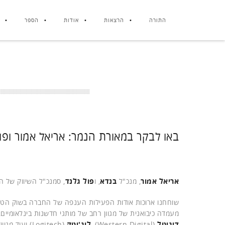
התורה
הרצאות
אודות
הספר
באו לבקר במאורת הנמר: אריאל אמור ופול
אריאל אמור
, מנכ"ל
בנדא
, ו
פול גלנד
, סמנכ"ל השיווק של 
מעמדה כיבואנית של מגוון רחב של מותגי חדשנות בינלאומיים,
דיגיטל
(Western Digital),
לוג'יטק