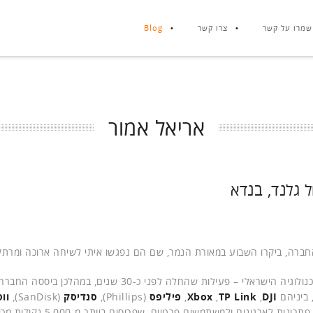
שמרו על קשר
צרו קשר
Blog
אריאל אמור
 גלנד, בנדא
החברה, ביקרו השבוע במאורת הנמר, שם הם נפגשו איתי לשיחה ארוכה ומרתק
שוחחנו ארוכות אודות הפעילות הענפה של החברה בשוק הטכנולוגיה הישראלי – פעילות שהחלה לפני כ-30 שנים, במהלכן
 ביניהם
DJI
,
TP Link
,
Xbox
,
פיליפס
(Phillips),
סנדיסק
(SanDisk),
וו
(Logitech) ועוד מגוון פתרונות לארגונים ולמשתמשים פר