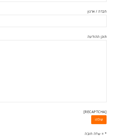
חברה / ארגון
תוכן ההודעה
[RECAPTCHA]
* = שדה חובה