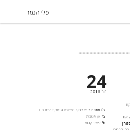
פלי הנמר
24
נוב 2016
ת.
פורסם ב
בא לבקר במאורת הנמר
,
קהילת ה-IT
 ביססה החברה את
אין תגובות
סטרן
קישור קבוע
טיים, שפרוסים ביותר מ-5,000 נקודות מכירה ברחבי