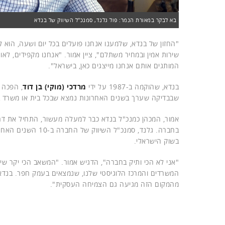
בא לבקר במאורת הנמר: פול גלנד, סמנכ"ל השיווק של בנדא
"החזון של בנדא, שלמענו אנחנו פועלים בכל יום ושעה, הוא ל
שירות אמין ובמחיר משתלם", ציין אמור. "אנחנו מקפידים, ל
המותגים אותם אנחנו מייצגים כאן, בישראל".
בנדא, שהוקמה ב-1987 על ידי
מרדכי (מוקי) בן דוד
, הפכה 
שבבדיקה שערך בשנים האחרונות נמצא שבכל בית או משרד ב
בשוק הישראלי.
המשרדים והמרכז הלוגיסטי שלנו, שנמצאים בעמק חפר. בנד
מהמקום הזה מגיעה גם הצמיחה העסקית".