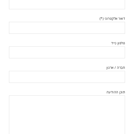
דואר אלקטרוני (*)
טלפון נייד
חברה / ארגון
תוכן ההודעה