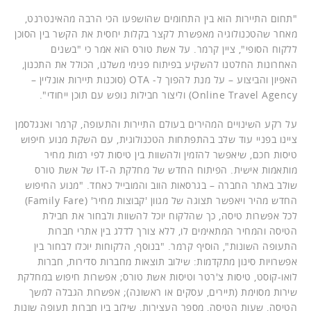
"תחום התיירות הוא בין התחומים שהושפעו הכי הרבה מהאינטרנט,
מאחר שהטכנולוגיה מאפשרת לקצר בקלות יחסית את הקשר בין הסוכן
ללקוח הסופי", ציין קרמר. על אשת טורס הוא אמר כי "בשנים
האחרונות החלטנו להשקיע בפיתוח פנימי משלנו, הכולל את התכנון,
האפיון והביצוע – על מנת להפוך ל- OTA (סוכנות תיירות אונליין –
Online Travel Agency) וליצור חבילות נופש עם תוכן ייחודי".
על רקע השינויים המהירים בעולם התיירות והתעופה, קרמר ואנגלסמן
ציינו בפניי עוד שלב בהתפתחות הטכנולוגית, עם השקת מנוע חיפוש
טיסות חכם, שיאפשר להזמין ולהשוות בין טיסות לפי רמות מחיר
מותאמות אישית. הפיתוח החדש של מחלקת ה-IT של אשת טורס
שולב באתר החברה – בגרסאות הווב והמובייל כאחד. "מנוע החיפוש
החדש מהיר ויאפשר תצוגה של מגוון 'קבוצות מחיר' (Family Fare)
לכל אפשרות טיסה, כך שהלקוח יוכל להשוות ולבחור את חבילת
הטיסה והמחיר המתאימים לו, ללא צורך לדלג בין אתרי חברות
התעופה השונות", הוסיף קרמר. "בנוסף, הלקוחות יוכלו לבחור בין
אפשרויות סינון מתקדמות: שילוב תוצאות מחברות סדירות, חברות
לואו-קוסט, טיסות צ'רטר וטיסות אשת טורס; אפשרות חיפוש במחלקת
שירות מסוימת (תיירים, עסקים או ראשונה); אפשרות הגבלה למשך
הטיסה, שעות הטיסה, מספר העצירות, שילוב בין חברות תעופה שונות