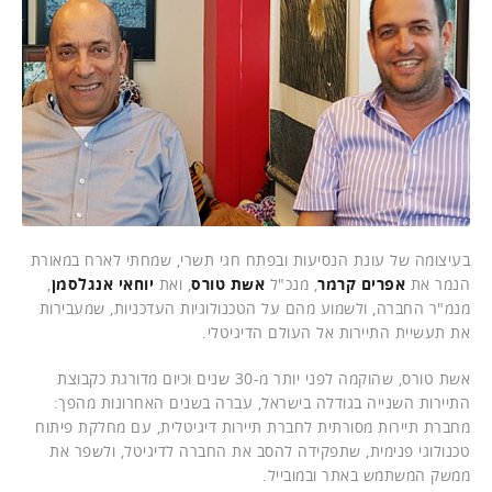
בעיצומה של עונת הנסיעות ובפתח חגי תשרי, שמחתי לארח במאורת
הנמר את
אפרים קרמר
, מנכ"ל
אשת טורס
, ואת
יוחאי אנגלסמן
,
מנמ"ר החברה, ולשמוע מהם על הטכנולוגיות העדכניות, שמעבירות
את תעשיית התיירות אל העולם הדיגיטלי.
אשת טורס, שהוקמה לפני יותר מ-30 שנים וכיום מדורגת כקבוצת
התיירות השנייה בגודלה בישראל, עברה בשנים האחרונות מהפך:
מחברת תיירות מסורתית לחברת תיירות דיגיטלית, עם מחלקת פיתוח
טכנולוגי פנימית, שתפקידה להסב את החברה לדיגיטל, ולשפר את
ממשק המשתמש באתר ובמובייל.