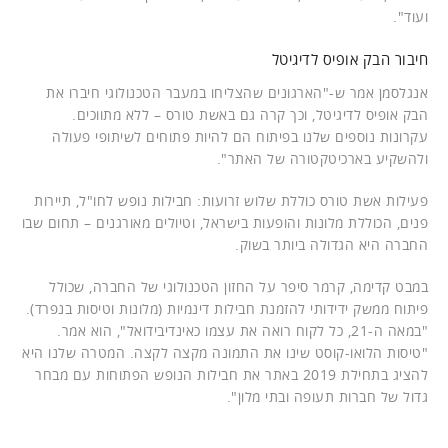
ועוד".
חיבור הבק אופיס לדיגיטל
אנגלסמן אמר ש-"הארגונים שהצליחו במעבר הטכנולוגי חיברו את
הבק אופיס לדיגיטל, וכך קרה גם באשת טורס – ללא מתווכים.
עקרונות נוספים שלנו בפיתוח הם להיות פתוחים לשיתופי פעולה
ולהשקיע בארכיטקטורה של האתר".
פעילות אשת טורס כוללת שלוש זרועות: חבילות נופש לחו"ל, תיירות
פנים, הכוללת מלונות והופעות בישראל, וטיולים מאורגנים – תחום שבו
החברה היא הגדולה ביותר בשוק.
במבט קדימה, קרמר סיפר על החזון הטכנולוגי של החברה, שכולל
פיתוח ממשק ידידותי להזמנת חבילות דינמיות (מלונות וטיסות בנפרד).
"במאה ה-21, כל לקוח רואה את עצמו כאינדיבידואל", הוא אמר.
"טיסות הלואו-קוסט שינו את התמונה מקצה לקצה. המטרה שלנו היא
להציג בתחילת 2019 באתר את חבילות הנופש הפתוחות עם מבחר
גדול של חברות תעופה ובתי מלון".