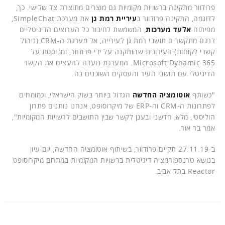
פרודוור מתקינה ברשויות מקומיות גם מוצרים מתוצרת צד שלישי. כך,
לדוגמה, התקינה פרודוור ב
עיריית רמת גן
את מערכת SimpleChat,
מפיתוח
אלעד מערכות
, המשמשת לחיבור כל הערוצים הדיגיטליים
דרכם מתקשרים תושבי רמת גן לעירייה, אל מערכת ה-CRM (ניהול
קשרי לקוחות) העירונית שהותקנה על ידי פרודוור, ומבוססת על
Microsoft Dynamic 365. המערכת נועדה להעצים את הקשר
הדיגיטלי עם תושבי העיר והעסקים השוכנים בה.
"כשותף
אוטומציה החדשה
הגדול ביותר בשוק הישראלי, וכמומחים
לפתרונות ה-CRM וה-ERP של מיקרוסופט, אנחנו נותנים פתרון
הוליסטי, מלא, חדשני ובענן לקשר שבין התושבים לרשויות המקומיות",
אמר בר אור.
ב-27.11.19 תקיים פרודוור, בשיתוף אוטומציה החדשה, יום עיון
בנושא טרנספורמציה דיגיטלית ברשויות המקומיות במתחם מיקרוסופט
Reactor בתל אביב.