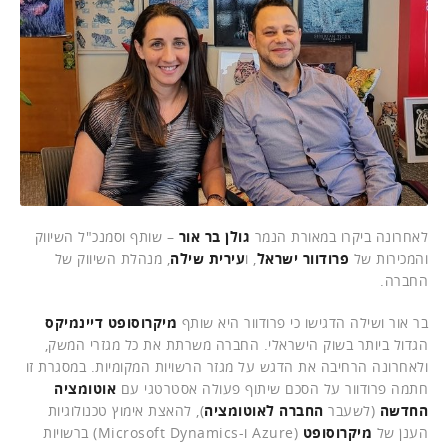
לאחרונה ביקרו במאורת הנמר
גולן בר אור
– שותף וסמנכ"ל השיווק
והמכירות של
פרודוור ישראל
, ו
עירית שילה
, מנהלת השיווק של
החברה.
בר אור ושילה הדגישו כי פרודוור היא שותף
מיקרוסופט דיינמיקס
הגדול ביותר בשוק הישראלי. החברה משרתת את כל מגזרי המשק,
ולאחרונה הרחיבה את הדגש על מגזר הרשויות המקומיות. במסגרת זו
חתמה פרודוור על הסכם שיתוף פעולה אסטרטגי עם
אוטומציה
החדשה
(לשעבר
החברה לאוטומציה
), להאצת אימוץ טכנולוגיות
הענן של
מיקרוסופט
(Azure ו-Microsoft Dynamics) ברשויות