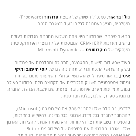
גולן בר אור
, סמנכ"ל השיווק של קבוצת
פרודוור
(Prodware)
העולמית, הגיע באחרונה לבקר ובעוד במאורת הנמר.
בר אור סיפר לי שפרודוור היא אחת משלוש החברות הגדולות בעולם
ביישום מערכות ERP ו-CRM המבוססות על קו מוצרי הפרודוקטיביות
העסקית של
מיקרוסופט
– Microsoft Dynamics
בעוד שפעילות היישום, ההטמעה, התמיכה וההדרכות של פרודוור
בשוק הישראלי הולכת וגדלה, תחת ניהולם של
יוסי חיימוב
ו
מיקי
איטין
, בר אור סיפר לי שהוא משקיע חלק משמעותי מזמנו בפיתוח
וניהול אסטרטגיית השיווק הגלובלית של הקבוצה כולה. פרודוור פעילה
במרבית מדינות מערב אירופה, ובהן צרפת, שם יושבת הנהלת החברה,
גרמניה, ספרד, הולנד, בלגיה ובריטניה.
לדבריו, "היכולת שלנו להבין לעומק את מיקרוסופט (Microsoft),
להתחבר לחברה בכל מדרג ארגוני ובכל מדינה, להשקיע בהדרכות,
בהסמכות ובשביעות רצון הלקוחות היא מפתח אמיתי להצלחת הארגון
שלנו. אנחנו מתרגמים את הסיסמה של מיקרוסופט Better
Together הלכה למעשה ומבצעים עשרות פרויקטים. בין היתר,