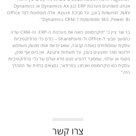
אנחנו מטמיעים מערכות ERP כגון Dynamics AX או Dynamics
NAV, המיושמות בענן, על סביבת Azure. אלה מוטמעות לצד Office
365 ,Power BI וממומשקות ל-Dynamics CRM".
בר אור ציין כי "מיקרוסופט רואה את מערכות ה-ERP וה-CRM שלה
כהמשך טבעי ל-Office ול-SharePoint – כולם כלי פרודוקטיביות
עסקית שמפותחים באותה קבוצה, שואבים את אותו ממשק משתמש
חלונאי מוכר ומוצעים בענן, על תשתיות Azure. אין כיום אף ספק,
מקומי או עולמי, שמסוגל להציע מגוון מלא ושלם של כלי פרודוקטיביות
עסקית כמו מיקרוסופט ואנחנו, בפרודוור, נמצאים בחזית של המהלך
הזה".
צרו קשר