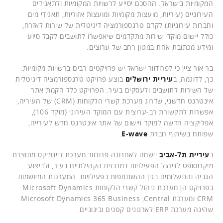
המקומיות בישראל. ההסכם יסייע לרשויות המקומיות ולתאגידים
העירוניים (עיריות, מועצות מקומיות ומועצות אזוריות, תאגידי מים
וחברות עירוניות) לקדם טרנספורמציה דיגיטלית של שירות לאזרח,
כולל יישום מוקדי שירות מתקדמים שיאפשרו לתושבים לקבל סיוע
ומידע מכתובת אחת במגוון רחב של ערוצים.
בר אור ציין כי לפרודוור ישראל יש פרויקטים רבים ברשויות מקומיות.
כך, לדוגמה, ב
עיריית ירושלים
בוצע פרויקט טרנספורמציה דיגיטלית
של השירות לתושבים ולעסקים בעיר. הפרויקט כלל הקמת אתר
אינטרנט חדשני, שדרוג מערכת קשרי הלקוחות (CRM) של העיריה,
אפשרות לתקשורת רב-ערוצית עם המוקד העירוני (מוקד 106),
אפליקציה חדשה למוקד ויישום של אתר אינטרנט חדש לעירייה,
שפותח בשיתוף חברת
E-wave
.
ב
עיריית תל-אביב
יישמה לאחרונה פרודוור מערכת דיינמיקס מתוצרת
מיקרוסופט לניהול הפעילויות במרכזים הקהילתיים בעיר, ולביצוע
הגביה והתשלומים בגין ההשתתפות בפעילויות. המערכות המיושמות
בפרויקט הן מערכת ניהול קשרי הלקוחות Microsoft Dynamics
CRM ומערכת Microsoft Dynamics 365 Business ,Central
שהינה מערכת ERP לארגונים קטנים ובינוניים.