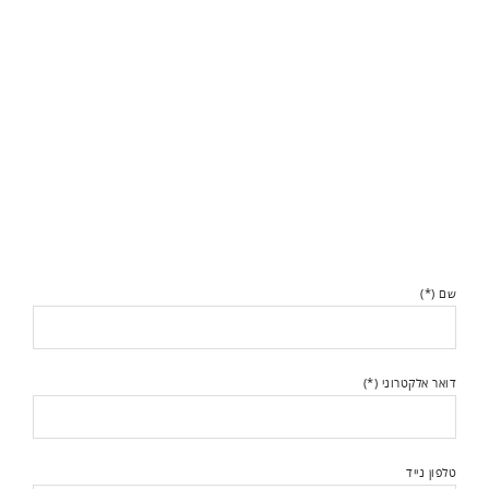
שם (*)
דואר אלקטרוני (*)
טלפון נייד