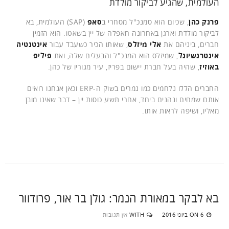
העולמית, שהגיע לביקור מולדת
פרנק כהן
, שכיום הוא סמנכ"ל מסחרי ב
סאפ
(SAP) העולמית, בא
לביקור מולדת וארגן באחרונה חאפלה של יין בשאטו. הוא הזמין
חברים, ביניהם את
אלי מיזלס
, שאותו הכיר כשעבד עבור
אינטנטיה
אינטרנשיונל
, שמיזלס הוא המנכ"ל והבעלים שלה, ואת
פיליפ
באוזיז
, שהיה בעל חברת יישום בפריז, עיר מגוריו של כהן.
החברים הללו נלחמים כמו נמרים בשוק ה-ERP וכאן אנחנו רואים
אותם שמחים ונהנים ביחד, אחרי תשע כוסות יין – דבר שאינו מובן
מאליו, ושיפה לראות אותו.
בא לבקר במאורת הנמר: גולן בר אור, פרודוור
6 ביוני 2016
WITH
אין תגובות
ON