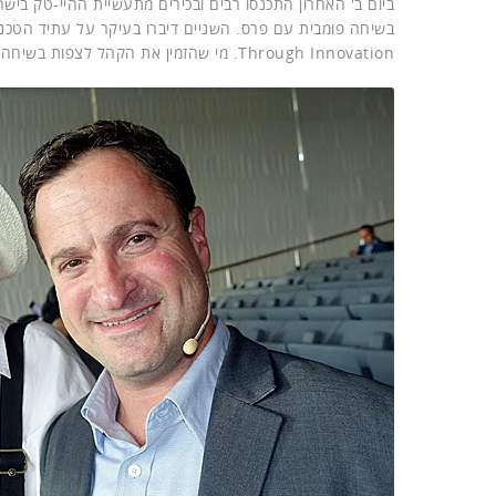
ביום ב' האחרון התכנסו רבים ובכירים מתעשיית ההיי-טק בי
Through Innovation. מי שהזמין את הקהל לצפות בשיחה ביניהם היה