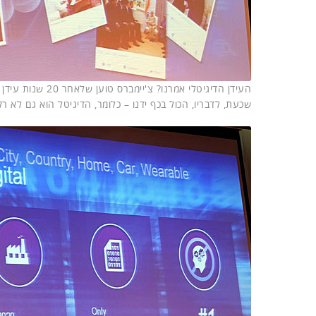
שכעת, לדבריו, הכול בכף ידנו – כלומר, הדיגיטל הוא גם לא 