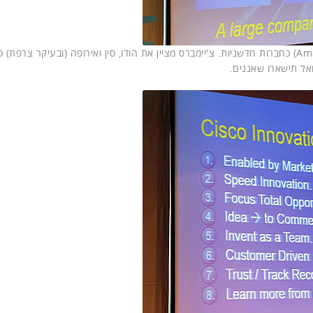
אי אפשר בלי להזכיר את Airbnb, אובר (Uber) ואמזון (Amazon) כחברות חדשניות. צ'יימברס מציין את הודו, סין ואירופה (ובעיקר צרפ
אל תישארו שאננים.