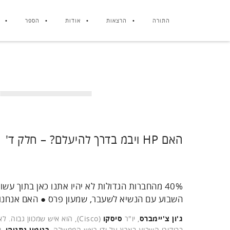
התורה
הרצאות
אודות
הספר
האם HP ויבמ בדרך להיעלם? – חלק ד'
40% מהחברות הגדולות לא יהיו אתנו כאן בתוך עשו
השבוע עם הנשיא לשעבר, שמעון פרס ● האם אנחנו
ג'ון צ'יימברס
, יו"ר
סיסקו
(Cisco), הוא איש שמכוון ג
בביקורו השבוע בארץ על ידי ראש הממשלה,
בנימין נתניהו
, 