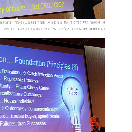
החדשנות שמאיימים על ישראל. ראו הוזהרתם, יאמר בהמשך,ו