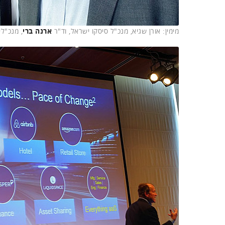
מימין: אורן שגיא, מנכ"ל סיסקו ישראל, וד"ר
ארנה ברי
, מנכ"ל