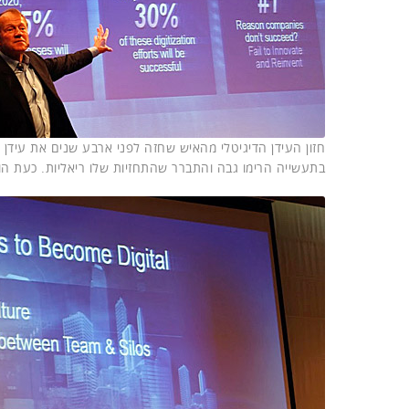
בתעשייה הרימו גבה והתברר שהתחזיות שלו ריאליות. כעת הוא חוזה שב-2050 יהיו 500 מיליארד מכשירים מח