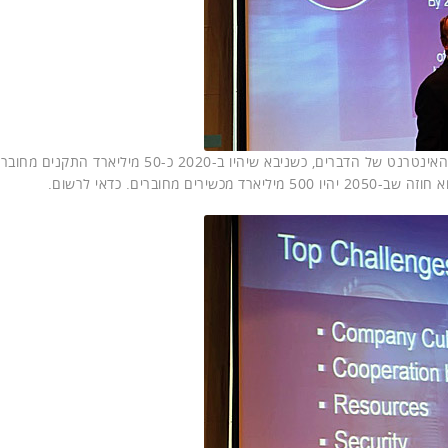
חזון העידן הדיגיטלי מהאיש שחזה לפני ארבע שנים את עידן האינטרנט של הדברים, כשניבא שיהיו ב-2020 כ-50 מיליארד התק
וברים. כדאי לרשום.