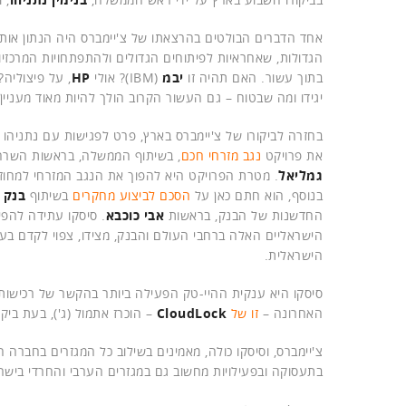
הגדולות, שאחראיות לפיתוחים הגדולים ולהתפתחויות המרכזיו
בתוך עשור. האם תהיה זו
יבמ
(IBM)? אולי
HP
, על פיצוליה?
יגידו ומה שבטוח – גם העשור הקרוב הולך להיות מאוד מעניין.
בחזרה לביקורו של צ'יימברס בארץ, פרט לפגישות עם נתניהו 
את פרויקט
נגב מזרחי חכם
, בשיתוף הממשלה, בראשות השרה 
גמליאל
. מטרת הפרויקט היא להפוך את הנגב המזרחי למחוז 
בנוסף, הוא חתם כאן על
הסכם לביצוע מחקרים
בשיתוף
בנק 
החדשנות של הבנק, בראשות
אבי כוכבא
. סיסקו עתידה להפ
הישראליים האלה ברחבי העולם והבנק, מצידו, צפוי לקדם ב
הישראלית.
האחרונה –
זו של
CloudLock
– הוכרז אתמול (ג'), בעת ביקו
צ'יימברס, וסיסקו כולה, מאמינים בשילוב כל המגזרים בחברה 
בתעסוקה ובפעילויות מחשוב גם במגזרים הערבי והחרדי בישר