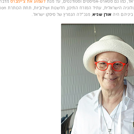
שראל, כמו גם סטארט-אפיסטים וסטודנטים, על מנת
לשמוע את צ'יימברס
מדבר 
בשיחה פומבית עם פרס. השניים דיברו בעיקר על
אורן שגיא
, מנכ"לה הנמרץ של סיסקו ישראל.