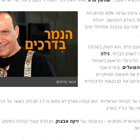
אחד הדברים הבולטים בהרצאתו של צ'יימברס היה הנתון אותו ציטט שלפיו 40% מהחברות
ת בעולם המחשוב, ייעלמו
 ומה עם ענקיות אחרות? ימים
ועם פרס, הוא השיק במהלכו
לשוויון חברתי,
גילה
הדיגיטלי הראשון בישראל.
הפועלים
, ובפרט אגף
יץ את תוצאות המחקרים
עזרתם את הבנקאות הדיגיטלית
הנמר בדרכים
סיסקו היא ענקית ההיי-טק הפעילה ביותר בהקשר של רכישות של חברות ישראליות: היא קנתה בארץ לא פחות מ-7
רו של היו"ר בארץ.
הישראלית ותומכים – בניצוחה של
זיקה אבצוק
, מנהלת קשרי קהילה בסיסקו 
אל.