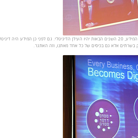
העידן הדיגיטלי אמרנו? צ'יימברס טוען שלאחר 20 שנות עידן המידע, 20 השנים הבאות יהיו העידן הדיגיטלי. גם לפני כן המידע היה 
רק בשרתים אלא גם בכיסים של כל אחד מאתנו, וזה האתגר.