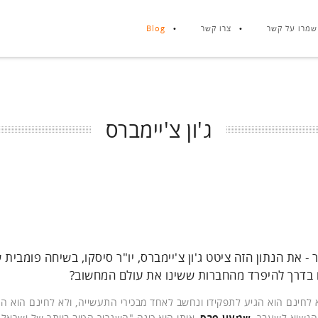
שמרו על קשר
צרו קשר
Blog
ג'ון צ'יימברס
ר - את הנתון הזה ציטט ג'ון צ'יימברס, יו"ר סיסקו, בשיחה פומבית
 בדרך להיפרד מהחברות ששינו את עולם המחשוב?
בוה. לא לחינם הוא הגיע לתפקידו ונחשב לאחד מבכירי התעשייה, ולא לחינם הוא 
והנשיא לשעבר,
שמעון פרס
, אותו הוא כינה "השגריר הטוב ביותר של ישראל"