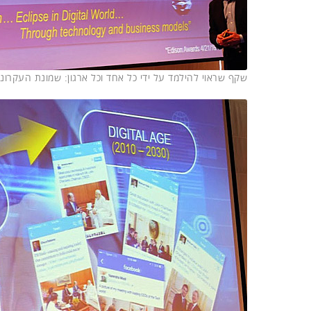
שקף שראוי להילמד על ידי כל אחד וכל ארגון: שמונת העקרונ