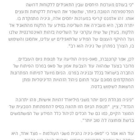
"כי בעולם מערכות היחסים שבין התאגידים ללקוחות דרושה
הפלטפורמה הטובה ביותר, שתשפר את השירות ללקוחות ותעצים
אותו. זהו אלמנט קריטי במערכות יחסים אלה, וגיגיה מתמקדת בו.
יתרה מכך, היא מעבירה את השליטה במידע על הלקוח מהתאגיד אל
הלקוח. בעידן של שיח עקרוני על השליטה בזהות האינטרנטית שלנו
ועל ההיקף העצום של המידע שלתאגידים יש עלינו, אחסונו והשימוש
בו, הצורך בפתרון של גיגיה הוא רב".
לכן, אמר קרוננברג, סאפ-גיגיה הודיעה על תנופת גיוס העובדים.
מדובר בצעד שמהווה עוד הצבעת אמון של סאפ במרכז הפיתוח של
החברה בישראל בכלל ובגיגיה בפרט. הגיוס מיועד לפיתוח הפתרונות
המתקדמים מסוגם עבור תחום ניהול הזהויות הדיגיטליות ומתן
הרשאות לשימוש בדטה.
"גיגיה מנהלת כיום יותר משני מיליארד זהויות אישיות, וזהו יתרונה
הגדול", ציין. "תנופת הגיוס הזו תהווה בסיס להתפתחות הטבעית של
המוצר הקיים, כמו גם של הכלים לניהול כלל המידע של המשתמשים
ברשת ומחוצה לה טוב יותר".
עוד הוא אמר כי "סאפ-גיגיה נהנית משני העולמות – מצד אחד, היא