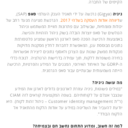
הקיימים של החברה.
גיגיה
(Gigya) נרכשה על ידי תאגיד הענק העולמי
סאפ
(SAP),
ש
דיווחה אודות העסקה בשלהי 2017
. הנרכשת מציעה מנעד רחב של
יכולות ומומחיות, שבשילוב עם פתרונות חוויית המשתמש וניהול
הגולשים של סאפ יוצרות הובלה בשוק ניהול הזהויות והגישה.
באמצעות הרכישה הפכה סאפ לארגון הראשון שמציע פלטפורמת
נתונים מבוססת ענן, המאפשרת לחברות לחלץ מסקנות מדויקות
מנקודות ממשק שונות עם הצרכן ולאסוף נתונים ליצירת אפשרויות
בחירה משופרות ללקוח, תוך עמידה בדרישות הרגולציה. לנוכח כללי
ה-GDRP של האיחוד האירופי, המגנים על המידע והפרטיות, הרכישה
הייתה משמעותית שבעתיים עבור סאפ הגרמנית.
מה עושה גיגיה?
"במילים פשוטות, גיגיה עוזרת לארגונים גדולים לארגן את המידע
שנצבר אצלם על לקוחותיהם. בשפה המקצועית קוראים לזה CIAM
(ר"ת Customer identity management – ניהול זהות לקוח). היא
יודעת להעביר את השליטה במידע על אודות הלקוח מהתאגיד אל
הלקוח הבודד".
למה זה חשוב, ומדוע התחום נחשב חם ובצמיחה?