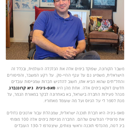
משבר הקורונה, שפוקד בימים אלה את הכלכלה העולמית, ובכלל זה
הישראלית, משפיע גם על ענף ההיי-טק. על רקע המשבר, והפיטורים
והחל"תים שהוא הביא אתו, חשוב להדגיש חברות שמגייסות עובדים
חדשים דווקא בימים אלה. אחת מהן היא
סאפ-גיגיה
.
גיא קרוננברג
,
מנהל פעילות החברה בישראל, בא באחרונה לבקר במאורת הנמר, על
מנת לספר לי על הגיוס ועל מה שעומד מאחוריו.
סאפ-גיגיה היא חברת תוכנה ישראלית, שמנהלת עבור ארגונים גדולים
את פרופילי הגולשים שלהם. החברה מגייסת בימים אלה 100 מומחי
ביג דטה, מהנדסי תוכנה וראשי צוותים, שיצטרפו ל-130 העובדים