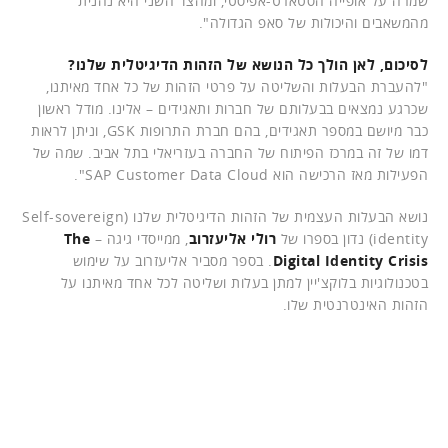
שמרה על אופייה הסטארט-אפיסטי, ומהצד השני היא נהנית
מהמשאבים והיכולות של סאפ הגדולה".
לסיכום, לאן הולך כל הנושא של הזהות הדיגיטלית שלנו?
"להעברת הבעלות והשליטה על פרטי הזהות של כל אחד מאיתנו,
שכרגע נמצאים בבעלותם של חברות ותאגידים – אלינו. מודל ראשון
כבר מיושם במספר תאגידים, בהם חברת התרופות GSK, וניתן לראות
דמו של זה במרכז הפיתוח של החברה בעזריאלי בתל אביב. שמה של
הפעילות מאז הרכישה הוא SAP Customer Data Cloud".
נושא הבעלות העצמית של הזהות הדיגיטלית שלנו (Self-sovereign
identity) נדון בספרו של
רולי אליעזרוב
, ממייסדי גיגה –
The
Digital Identity Crisis
. בספר מסביר אליעזרוב על שימוש
בטכנולוגיות בלוקצ'יין למתן בעלות ושליטה לכל אחד מאיתנו על
הזהות האינטרנטית שלו.