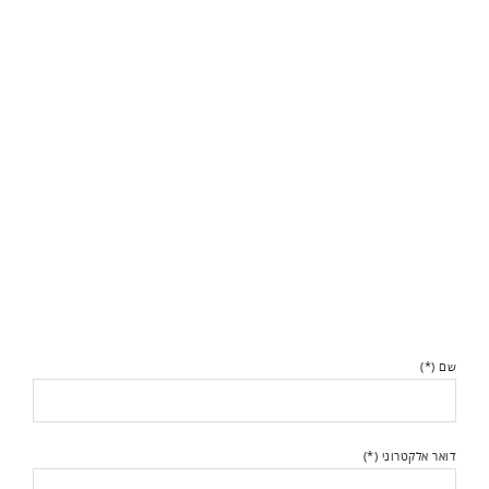
שם (*)
דואר אלקטרוני (*)