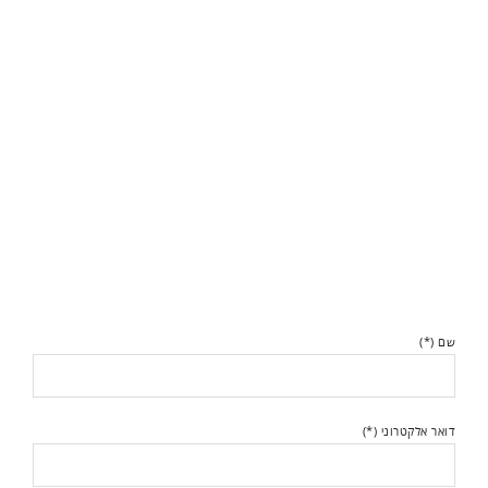
שם (*)
דואר אלקטרוני (*)