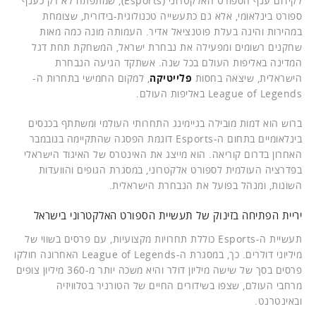
לקידום ענף הספורט האלקטרוני (Esports), שמתפתח לא רק כענף
ספורט בינלאומי, אלא גם כתעשייה טכנולוגית-בידורית, שצומחת
במהירות והינה בעלת פוטנציאל אדיר. העמותה מונה כמה מאות
שחקנים רשומים ומפעילה את נבחרת ישראל, המשחקת תחת דגל
המדינה באליפות העולם בכל שנה. אשתקד הגיעה הנבחרת
הישראלית, שיצאה בחסות
פלייטיקה
, למקום החמישי בתחרות ה-
League of Legends באליפות העולם.
ברוש הוא דמות מובילה בגיימינג התחרותי העולמי ומשתתף בכנסים
בינלאומיים בתחום ה-Esports דוגמת הפסגה שהתקיימה בנובמבר
האחרון בדרום קוריאה. הוא מייצג את האינטרס של האיגוד הישראלי
בפדרציה העולמית לספורט אלקטרוני, במסגרת הגופים והוועדות
השונות, ומנהל בפועל את הנבחרת הישראלית.
יריית הפתיחה בזינוק של תעשיית הספורט האלקטרוני בישראל
תעשיית ה-Esports כוללת תחרויות מקצועיות, עם פרסים בשווי של
מיליוני דולרים. כך, במסגרת ה-League of Legends האחרונה חולקו
פרסים בסך של שישה מיליון דולר והיא משכה יותר מ-360 מיליון צופים
מרחבי העולם, שצפו בשידורים החיים של הטורניר בטלוויזיה
ובאינטרנט.