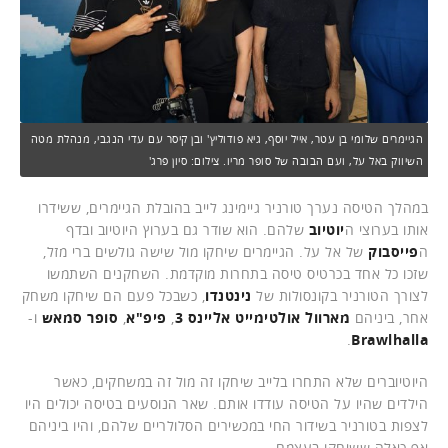
הגיימרים שלומי בן עטר, אייל יוסף, גיא פודוליץ' ובן קיסר עם עדי הנגבי, מנהלת מטה
השיווק באל על, ועם הבובה של סופר מריו. צילום: סיון פרג'
במהלך הטיסה נערך טורניר גיימינג לייב בהובלת הגיימרים, ששידרו
אותו בערוצי ה
יוטיוב
שלהם. הוא שודר גם בערוץ היוטיוב ובדף
ה
פייסבוק
של אל על. הגיימרים שיחקו מול שישה גולשים ברי מזל,
שזכו כל אחד בכרטיס טיסה בתחרות מוקדמת. השחקנים השתמשו
לצורך הטורניר בקונסולות של
נינטנדו
, כשבכל פעם הם שיחקו משחק
אחר, ביניהם
מארוול אולטימייט אליינס 3
,
פיפ"א
,
סופר סמאש
ו-
.
Brawlhalla
היוטיוברים שלא התחרו בלייב שיחקו זה מול זה במשחקים, כאשר
הילדים שהיו על הטיסה עודדו אותם. שאר הנוסעים בטיסה יכולים היו
לצפות בטורניר בשידור החי במכשירים הסלולריים שלהם, והיו ביניהם
אף כאלה ששיחקו בעצמם.