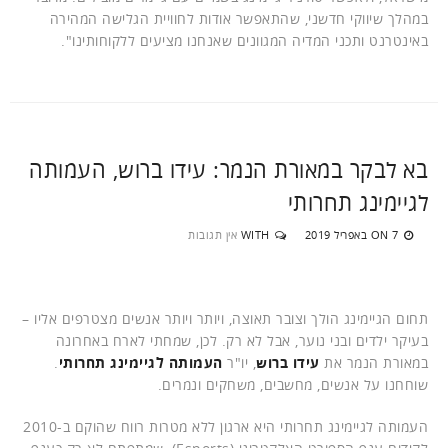
במהלך שיווקי חדשני, שהתאפשר אודות לחוויית הגלישה המהירה
באינטרנט ותכני המדיה המגוונים שאנחנו מציעים ללקוחותינו".
בא לבקר במאורת הנמר: עידו ברוש, העמותה
לגיימינג תחרותי
7 באפריל 2019
WITH
אין תגובות
ON
תחום הגיימינג הולך וצובר תאוצה, ויותר ויותר אנשים מצטרפים אליו –
בעיקר ילדים ובני נוער, אבל לא רק. לכן, שמחתי לארח באחרונה
במאורת הנמר את
עידו ברוש
, יו"ר
העמותה לגיימינג תחרותי
.
שוחחנו על אנשים, מחשבים, משחקים ונמרים.
העמותה לגיימינג תחרותי היא ארגון ללא מטרות רווח שהוקם ב-2010