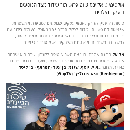
אולטימייט אליינס 3 ופיפ"א, תוך עידוד מצד הנוסעים,
ובעיקר הילדים
טיסות זה עניין לא רק לאנשי עסקים שנוסעים לפגישות ולמשפחות
שיוצאות לחופש, והן יכולות לכלול הרבה יותר מאוכל, מערכת בידור עם
סרטים ותכניות ודיילים מחייכים. ב-"תפריט" הטיסה יכולים להיות,
למשל, גם משחקים. ולא סתם משחקים, אלא טורניר גיימינג.
אל על
הבינה את זה והוציאה השבוע טיסה ללונדון, שבה היא אירחה
ארבעה גיימרים ויוטיוברים מהמובילים בישראל, שערכו טורניר גיימינג
באוויר. מדובר ב
אייל יוסף
,
שלומי בן עטר
(
המרתף
),
בן קיסר
(
BenKeysar
) ו
גיא פודוליץ'
(
GuyTV
).