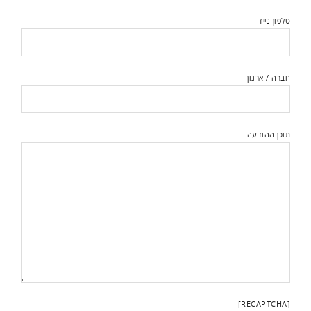
טלפון נייד
חברה / ארגון
תוכן ההודעה
[RECAPTCHA]