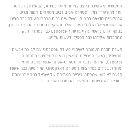
התעשייה מאופיינת בקצב צמיחה מהיר במיוחד, שב-2018 הכניסה
יותר ממיליארד דולר. סטארט-אפים רבים מפתחים יוזמות וכלים
טכנולוגיים חדשים בתחום, ומשקיעים רבים מרחבי העולם כבר הבינו
את הפוטנציאל הכלכלי האדיר שלה והשקיעו בחברות הפועלות בענף.
בנוסף, קרנות השקעה ייעודיות ל-Esports כבר נפתחו וחלק
מהחברות שקידמו כבר הספיקו לעשות אקזיט.
השנה חברה העמותה לשיתוף פעולה אסטרטגי עם קבוצת אנשים
ומחשבים, כאשר הפרויקט הראשון הוא כנס מקצועי בתחום ה-
Esports, המיועד לחברות, סטארט-אפים ואנשי עסקים מהארץ
ומחו"ל. בכירים בפדרציות הספורט האלקטרוני האירופיות כבר אישרו
הגעה לאירוע, שמסתמן כיריית הפתיחה של ישראל במרוץ למיצובה
כמובילת החדשנות בתעשיית הספורט האלקטרוני.