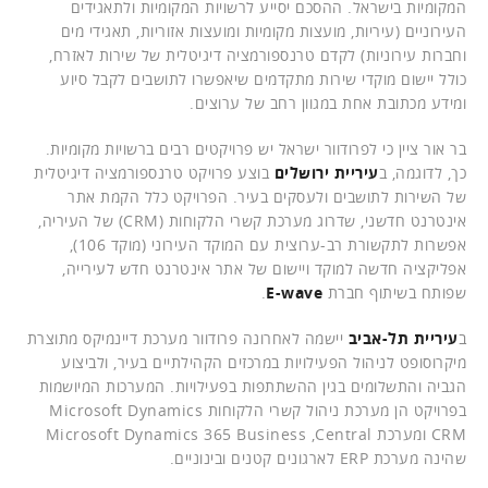
המקומיות בישראל. ההסכם יסייע לרשויות המקומיות ולתאגידים
העירוניים (עיריות, מועצות מקומיות ומועצות אזוריות, תאגידי מים
וחברות עירוניות) לקדם טרנספורמציה דיגיטלית של שירות לאזרח,
כולל יישום מוקדי שירות מתקדמים שיאפשרו לתושבים לקבל סיוע
ומידע מכתובת אחת במגוון רחב של ערוצים.
בר אור ציין כי לפרודוור ישראל יש פרויקטים רבים ברשויות מקומיות.
כך, לדוגמה, ב
עיריית ירושלים
בוצע פרויקט טרנספורמציה דיגיטלית
של השירות לתושבים ולעסקים בעיר. הפרויקט כלל הקמת אתר
אינטרנט חדשני, שדרוג מערכת קשרי הלקוחות (CRM) של העיריה,
אפשרות לתקשורת רב-ערוצית עם המוקד העירוני (מוקד 106),
אפליקציה חדשה למוקד ויישום של אתר אינטרנט חדש לעירייה,
שפותח בשיתוף חברת
E-wave
.
ב
עיריית תל-אביב
יישמה לאחרונה פרודוור מערכת דיינמיקס מתוצרת
מיקרוסופט לניהול הפעילויות במרכזים הקהילתיים בעיר, ולביצוע
הגביה והתשלומים בגין ההשתתפות בפעילויות. המערכות המיושמות
בפרויקט הן מערכת ניהול קשרי הלקוחות Microsoft Dynamics
CRM ומערכת Microsoft Dynamics 365 Business ,Central
שהינה מערכת ERP לארגונים קטנים ובינוניים.