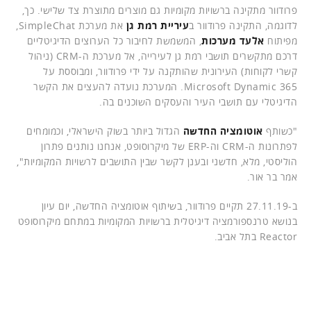
פרודוור מתקינה ברשויות מקומיות גם מוצרים מתוצרת צד שלישי. כך,
לדוגמה, התקינה פרודוור ב
עיריית רמת גן
את מערכת SimpleChat,
מפיתוח
אלעד מערכות
, המשמשת לחיבור כל הערוצים הדיגיטליים
דרכם מתקשרים תושבי רמת גן לעירייה, אל מערכת ה-CRM (ניהול
קשרי לקוחות) העירונית שהותקנה על ידי פרודוור, ומבוססת על
Microsoft Dynamic 365. המערכת נועדה להעצים את הקשר
הדיגיטלי עם תושבי העיר והעסקים השוכנים בה.
"כשותף
אוטומציה החדשה
הגדול ביותר בשוק הישראלי, וכמומחים
לפתרונות ה-CRM וה-ERP של מיקרוסופט, אנחנו נותנים פתרון
הוליסטי, מלא, חדשני ובענן לקשר שבין התושבים לרשויות המקומיות",
אמר בר אור.
ב-27.11.19 תקיים פרודוור, בשיתוף אוטומציה החדשה, יום עיון
בנושא טרנספורמציה דיגיטלית ברשויות המקומיות במתחם מיקרוסופט
Reactor בתל אביב.