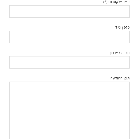
דואר אלקטרוני (*)
טלפון נייד
חברה / ארגון
תוכן ההודעה