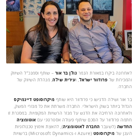
לאחרונה ביקרו במאורת הנמר
גולן בר אור
– שותף וסמנכ"ל השיווק
והמכירות של
פרודוור ישראל
, ו
עירית שילה
, מנהלת השיווק של
החברה.
בר אור ושילה הדגישו כי פרודוור היא שותף
מיקרוסופט דיינמיקס
הגדול ביותר בשוק הישראלי. החברה משרתת את כל מגזרי המשק,
ולאחרונה הרחיבה את הדגש על מגזר הרשויות המקומיות. במסגרת זו
חתמה פרודוור על הסכם שיתוף פעולה אסטרטגי עם
אוטומציה
החדשה
(לשעבר
החברה לאוטומציה
), להאצת אימוץ טכנולוגיות
הענן של
מיקרוסופט
(Azure ו-Microsoft Dynamics) ברשויות