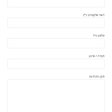
דואר אלקטרוני (*)
טלפון נייד
חברה / ארגון
תוכן ההודעה