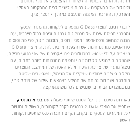
מהנהלת החברה בתמורה לשיחרור ההצפנה. אין סוף לתחכום
וליכולות של ההאקרים שגורפים מיליוני דולרים מהסקטור העסקי
והפרטי, ולהערכתי המגמה תתעצם במהלך 2017", ציין.
לדברי דנינו, "מוצרי G Data מספקים ללקוחות מהמגזר העסקי
והפרטי תפיסת איכות של טכנולוגיה גרמנית וכיפת ברזל סייברית, עם
הגנה למחשב ולסמארטפון מפני וירוסים, תוכנות ריגול, פריצות וסוסים
טרויאניים, כמו גם חומת אש והצפנה מרבית להגנה. מוצרי G Data
מיוצרים על ידי שימוש בטכנולוגיה פרו-אקטיבית של שני מנועי סריקה,
שמצליחים להגיע ליכולות זיהוי וחסימה מהגבוהות ביותר בתחום, עם
ניצול מזערי של צריכת הזיכרון וללא האטה של המחשב. המוצרים
כוללים פיצ'רים ייחודיים שמקלים על הניהול, ומאפשרים שליטה
מוחלטת ושרידות גבוהה של המידע באמצעות שילוב של מודול גיבוי,
גם במוצרים הביתיים, שנגישים לכל משתמש קצה".
באחרונה סיכם דנינו על הסכם שיתוף פעולה עם
בנדא מגנטיק
,
שתפיץ את מוצרי G Data גרמניה בקרב לקוחותיה, משווקים וחנויות
לכל המגזרים העסקיים. בקרוב תקיים החברה כנס שותפים ולקוחות
ראשון.