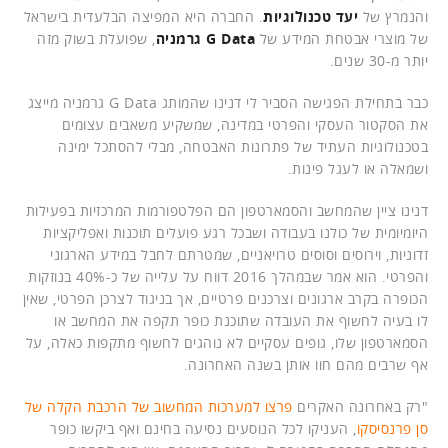
והנמרץ של
יעד טכנולוגיות
. החברה היא המפיצה הבלעדית בישראל
של מוצרי אבטחת המידע של
G Data
גרמניה
, שפועלת בשוק מזה
יותר מ-30 שנים.
כבר בתחילת הפגישה הסביר לי דנינו שהמותג G Data גרמניה מייצג
את הסקטור העסקי והפרטי במדינה, שמשקיע משאבים עצומים
בטכנולוגיות העתיד של פתרונות האבטחה, מבלי להסתכל ימינה
ושמאלה או לעגל פינות.
דנינו ציין שהמחשב והסמארטפון הם הפלטפורמות המרכזיות בפעילות
היומיומית של כולנו בעבודה ושבכל רגע פועלים תוכנות ואפליקציות
זדוניות, וירוסים וסוסים טרויאניים, שמטרתם לחבל במידע הארגוני
והפרטי. הוא אמר שבמהלך 2016 דווח על עלייה של כ-40% בנוזקות
הכופרה בקרב ארגונים וצרכנים פרטיים, אך בניגוד לצרכן הפרטי, שאין
לו בעיה לחשוף את העובדה שתוכנת כופר תקפה את המחשב או
הסמארטפון שלו, גופים עסקיים לא נוהגים לחשוף מתקפות כאלה, על
אף שרבים מהם חוו אותן בשנה האחרונה.
"רק באחרונה האקרים
פרצו למערכות המחשוב של הרכבת הקלה של
סן פרנסיסקו
, העניקו לכל הנוסעים נסיעה בחינם ואף ביקשו כופר