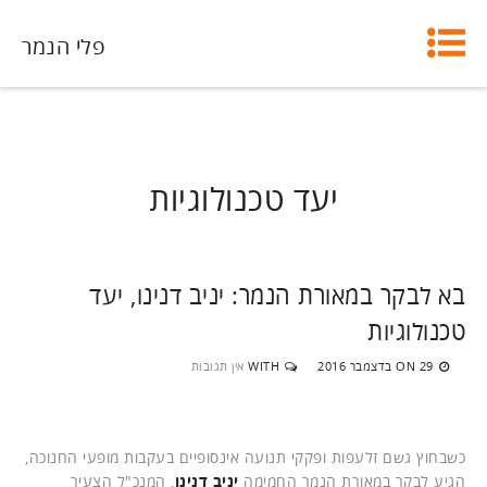
פלי הנמר
יעד טכנולוגיות
בא לבקר במאורת הנמר: יניב דנינו, יעד
טכנולוגיות
29 בדצמבר 2016
WITH
אין תגובות
ON
כשבחוץ גשם זלעפות ופקקי תנועה אינסופיים בעקבות מופעי החנוכה,
הגיע לבקר במאורת הנמר החמימה
יניב דנינו
, המנכ"ל הצעיר