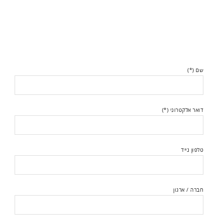
שם (*)
דואר אלקטרוני (*)
טלפון נייד
חברה / ארגון