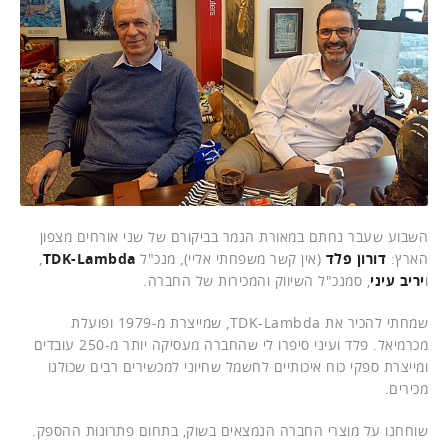
השבוע שעבר נחתם במאורת הנמר בביקורם של שני אורחים מצפון
הארץ:
דורון פלד
(אין קשר משפחתי אליי), מנכ"ל
TDK-Lambda
,
ו
יריב עיני
, סמנכ"ל השיווק והמכירות של החברה.
שמחתי להכיר את TDK-Lambda, שמייצרת מ-1979 ופועלת
מכרמיאל. פלד ועיני סיפרו לי שהחברה מעסיקה יותר מ-250 עובדים
ומייצרת ספקי כוח איכותיים לחשמל שחיוני למכשירים רבים שכולנו
מכירים.
שוחחנו על מוצרי החברה הנמצאים בשוק, בתחום פתרונות ההספק.