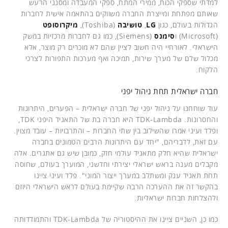
למדתי שספקי הכוח, ממירי המתח, ספקי המעבדה ומסנני הרעש
שאותם מפתחת ומייצרת החברה משווקים בהתאמה אישית לחברות
הגדולות בעולם, כגון
LG
,
טושיבה
(Toshiba),
מיקרוסופט
(Microsoft) ו
סימנס
(Siemens), כמו גם לחברות מרכזיות במשק
הישראלי. לאורחיי היה חשוב לציין שהם לא מוכרים רק מוצר, אלא
מכלול שלם של מערך שירות, תמיכה ואף מערכות התפורות לצרכי
הלקוח.
חברה ישראלית תחת ניהול יפני
עוד שוחחנו על ניהול יפני של חברה ישראלית – הפערים, היתרונות
והחסרונות. TDK-Lambda היא חברה בת של התאגיד היפני TDK,
ופלד ועיני אמרו שהשילוב בין שתי החברות – והתרבויות – עובד מצוין.
עם זאת, לדבריהם, "יחד עם היתרונות הרבים הטמונים בחברה
ישראלית שהיא חלק מתאגיד עולמי חזק, כמובן שיש גם אתגרים. אלה
מקבלים מענה בראש ישראלי יצירתי וחדשני, המוערך בעולם, שחוסה
תחת תאגיד ענק ומשתלב במערך ייצור המוני". פלד ועיני ציינו
בהקשר זה את ההערכה הרבה שקיימת בעולם לראש הישראלי היוזם
ולהצלחות חברות ישראליות.
כמו כן, השניים ציינו את ההיסטוריה של TDK-Lambda והתמודדותה