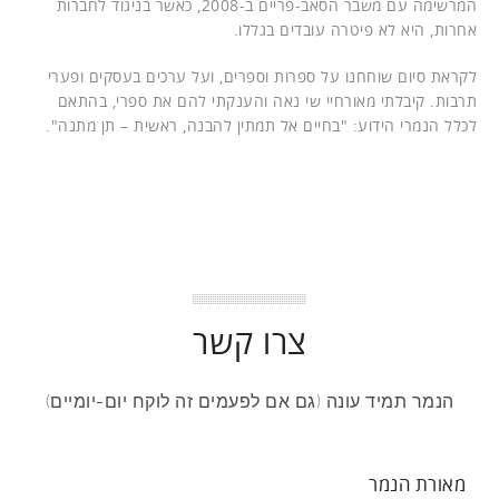
המרשימה עם משבר הסאב-פריים ב-2008, כאשר בניגוד לחברות
אחרות, היא לא פיטרה עובדים בגללו.
לקראת סיום שוחחנו על ספרות וספרים, ועל ערכים בעסקים ופערי
תרבות. קיבלתי מאורחיי שי נאה והענקתי להם את ספרי, בהתאם
לכלל הנמרי הידוע: "בחיים אל תמתין להבנה, ראשית – תן מתנה".
צרו קשר
הנמר תמיד עונה (גם אם לפעמים זה לוקח יום-יומיים)
מאורת הנמר