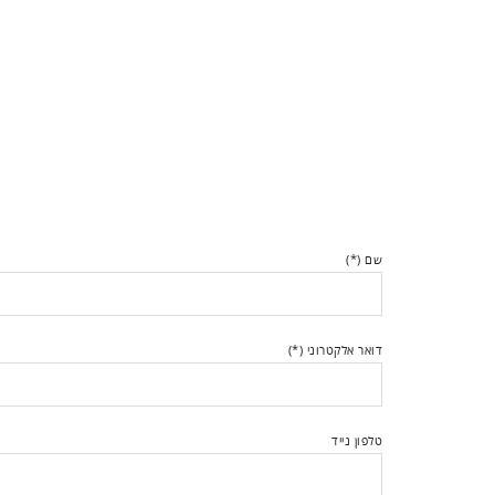
שם (*)
דואר אלקטרוני (*)
טלפון נייד