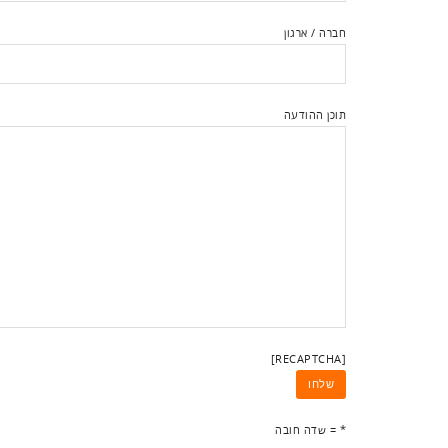
חברה / ארגון
תוכן ההודעה
[RECAPTCHA]
* = שדה חובה