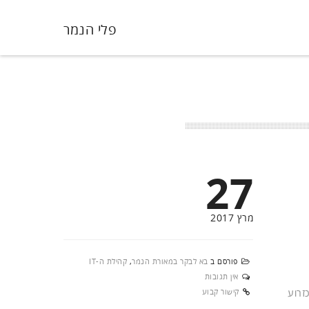
פלי הנמר
27
מרץ 2017
פורסם ב
בא לבקר במאורת הנמר
,
קהילת ה-IT
אין תגובות
זרוע
קישור קבוע