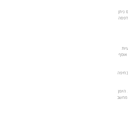
 ניתן
הדפסה
יות
 אוסף
בחיפה
בן 365 ערכים. היומן
 מחשב