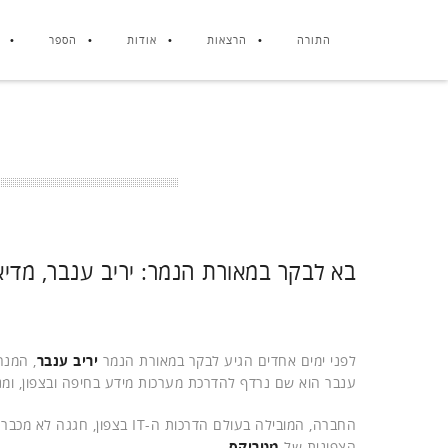
התורה
הרצאות
אודות
הספר
בא לבקר במאורת הנמר: יריב ענבר, מדיאט
לפני ימים אחדים הגיע לבקר במאורת הנמר
יריב ענבר
, המנ
ענבר הוא שם נרדף להדרכת מערכות מידע בחיפה ובצפון, ומנה
החברה, המובילה בעולם הדרכות ה-IT בצפון, חגגה לא מכבר 25 שנים. מדיאטק-ג'ון ברייס היא חברה בת של
הצפונית של
מטריקס
.