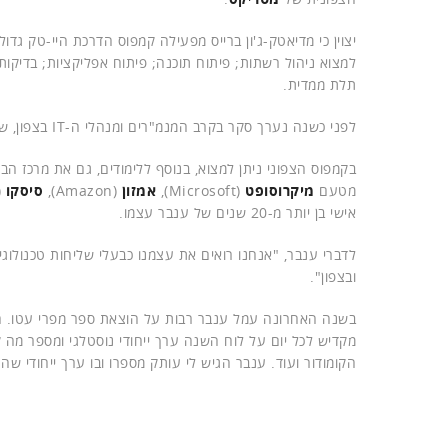
יצוין כי מדיאטק-ג'ון ברייס מפעילה קמפוס הדרכת היי-טק גדול
למצוא ניהול רשתות; פיתוח תוכנה; פיתוח אפליקציות; בדיקו
תלת ממדית.
לפני כשנה נערך סקר בקרב המנמ"רים ומנהלי ה-IT בצפון, שהראה ש-80% מהם למדו במדיאטק-ג'ון ברייס.
בקמפוס הצפוני ניתן למצוא, בנוסף ללימודים, גם את מרכז הבח
מטעם
מיקרוסופט
(Microsoft),
אמזון
(Amazon),
סיסקו
אישי בן יותר מ-20 שנים של ענבר עצמו.
לדברי ענבר, "אנחנו רואים את עצמנו כבעלי שליחות טכנולוג
ובצפון".
בשנה האחרונה עמל ענבר רבות על הוצאת ספר מפרי עטו. 
מקדיש לכל יום על לוח השנה ערך ייחודי נוסטלגי ומספר מה
הקומודור ועוד. ענבר הגיש לי עותק מספרו ובו ערך ייחודי שהתרחש ב-26 ביולי 1947: היום