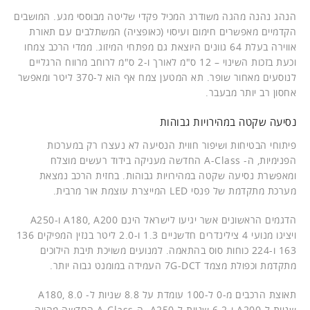
הנהג נהנה מהגה משודרג המכיל פקדי שליטה מבוססי מגע. המושבים
הקדמיים מאפשרים חימום ועיסוי (כאופציה) המשתלבים עם תאורת
אווירה בעלת 64 גוונים היוצאת גם מפתחי המיזוג. ממדי הרכב צמחו
וכעת בזכות השינוי – 12 ס"מ לאורך ו-2 ס"מ לרוחב מרווח הרגליים
לנוסעים מאחור שופר. תא המטען צמח אף הוא ל-370 ליטר ומאפשר
אחסון רב יותר מבעבר.
נסיעה שקטה במהירויות גבוהות
פיתוחי הבטיחות ושיפור חווית הנסיעה לא נעצרו רק במערכות
הפנימיות, ה- A-Class החדשה מעניקה בידוד רעשים מוצלח
ומאפשרת נסיעה שקטה במהירויות גבוהות. בחזית הרכב נמצאת
מערכת מתקדמת של פנסי LED המייצרת עוצמת אור מרבית.
הדגמים הראשונים אשר יגיעו לישראל הינם A180, A200 ו-A250
ויציגו מנועי 4 צילינדרים חדשניים 1.3 ו-2.0 ליטר בנזין המפיקים 136
163 ו-224 כוחות סוס בהתאמה. למנועים משויכת תיבת הילוכים
מתקדמת וכפולת מצמד 7G-DCT העמידה במומנט גבוה יותר.
תאוצת הרכבים מ-0 ל-100 עומדת על 8.8 שניות ל- A180, 8.0
שניות ל-A200 ו-6.2 שניות ל-A250. ה-A-Class החדשה מהווה