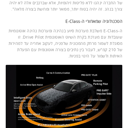
של החברה ינהגו ללא פליטות זיהומיות, אלא שברכבים אלה לא יהיה
צורך בנהג. זה יהיה בטוח יותר, מפואר יותר ומרושת בצורה מלאה".
הטכנולוגיה שמאחורי ה-E-Class
ה-E-Class משלבת מערכות סיוע בנהיגה ומערכות נהיגה אוטונומיות
שעובדות עם מערכת בקרת השיוט האוטונומית Drive Pilot. זו
מסוגלת לשמור מרחק מהמכונית שלפניה, לעקוב אחריה עד למהירות
של 210 קמ"ש, לעבור בין נתיבים בצורה אוטונומית עם הפעלת
האיתות ולשמור על היגוי בפניות.