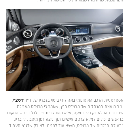
אסטרטגיית הרכב האוטונומי באה לידי ביטוי בדבריו של ד"ר
ז'טצ'י
,
יו"ר מועצת המנהלים של מרצדס בנץ, שאמר כי מרצדס מעריכה
שהרכב הוא לא רק כלי נסיעה, אלא מהווה בית נייד לכל דבר – המקום
בו אנשים יכולים למלא צרכים אישיים תוך ניצול זמן מיטבי. לדבריו,
"בעולם הרכבים של מרצדס, השיא עוד לפנינו. לא רק שדגמי העתיד