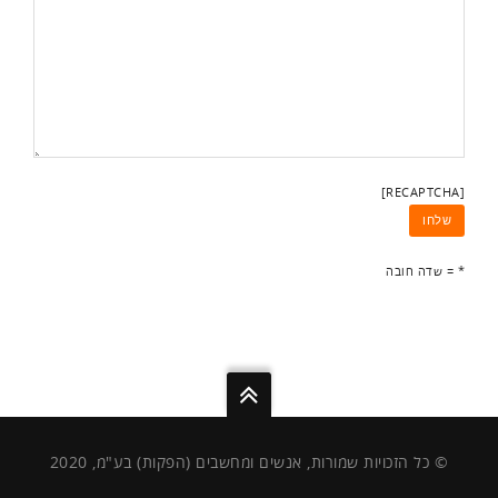
[RECAPTCHA]
* = שדה חובה
© כל הזכויות שמורות, אנשים ומחשבים (הפקות) בע"מ, 2020