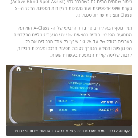
ניטור שטחים מתים גם כשהרכב כבוי (Active Blind Spot Assist),
בקרת שיוט אדפטיבית ועוד מערכות הלקוחות מספינת הדגל ה-S-
Class ומציגות שדרוג טכנולוגי.
ממד נוסף הבא לידי ביטוי בדור הרביעי של ה- A-Class הוא תא
הנוסעים הפנימי. בחזית נמצאים שני צגי מגע דיגיטליים מתקדמים
בעברית בגודל של עד 10.25 אינץ' כל אחד המכילים את כל
הפונקציות והמידע הנצרך לטובת תפעול הרכב ומערכות הבידור,
לרבות שליטה קולית הנתמכת בעשרות שפות.
הקונסולה ברכב המרכז מערכות המידע של אנדרואיד ו- BMUX. צילום: פלי הנמר