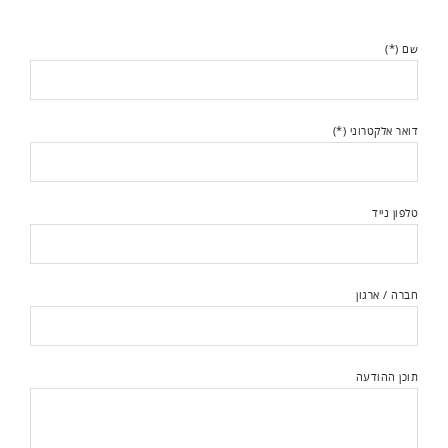
שם (*)
דואר אלקטרוני (*)
טלפון נייד
חברה / ארגון
תוכן ההודעה