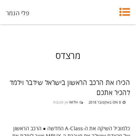
פלי הנמר
מרצדס
הכירו את הרכב הראשון בישראל שידבר וילמד
להכיר אתכם
8 באוקטובר 2018
WITH
אין תגובות
ON
כלמוביל השיקה את ה-A-Class החדשה ● הרכב הראשון
של מרצדס שישלב את מערכת ה-MBUX אשר לומדת את