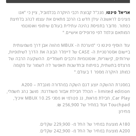
אריאל פינטו
, מנכ"ל קבוצת רכבי היוקרה בכלמוביל, ציין כי "אנו
מציגים לראשונה עידן חדש בו הרכב מתאים את עצמו לנהג בלחיצת
כפתור. מדובר בתפיסת נהיגה עתידית בעולם שיתופי ואוטונומי
המותאם ונלמד לפי פרופילים אישיים."
עוד הוסיף פינטו כי "מערכת ה- MBUX מהווה אבן דרך משמעותית
ביישום אסטרטגיית ה- CASE של דיימלר הבונה את הדרך לשיתופיות,
שירותים, קישוריות, אוטונומיות ורכבים חשמליים. ההשקעה הרבה של
מרצדס בתשתית, בפיתוח ובחדשנות תאפשר לה לשמור על מקומה
כמותג היוקרה מספר 1 בעולם."
במסגרת ההשקה יוצע דגם השקה במהדורה מוגבלת – A200
limited edition – הכולל חבילת אבזור משודרגת: מושב נהג חשמלי,
Car Play, חבילת מראות, גג פנורמי או מסכי MBUX 10.25 אינץ',
Touchpad ועוד במחיר של 256,900 ₪.
מחירון:
A180 מוצעת במחיר של החל מ- 229,900 שקלים.
A200 מוצעת במחיר של החל מ- 242,900 שקלים.