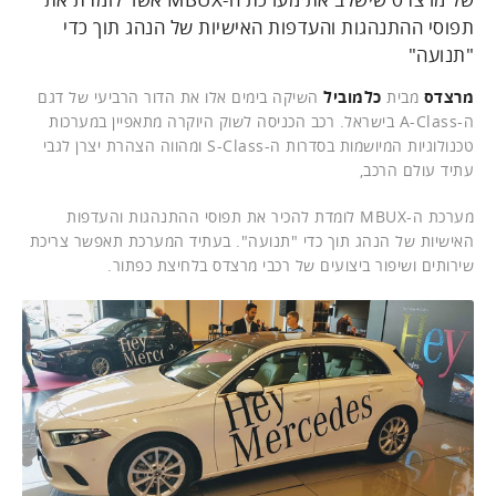
תפוסי ההתנהגות והעדפות האישיות של הנהג תוך כדי
"תנועה"
מרצדס
מבית
כלמוביל
השיקה בימים אלו את הדור הרביעי של דגם
ה-A-Class בישראל. רכב הכניסה לשוק היוקרה מתאפיין במערכות
טכנולוגיות המיושמות בסדרות ה-S-Class ומהווה הצהרת יצרן לגבי
עתיד עולם הרכב,
מערכת ה-MBUX לומדת להכיר את תפוסי ההתנהגות והעדפות
האישיות של הנהג תוך כדי "תנועה". בעתיד המערכת תאפשר צריכת
שירותים ושיפור ביצועים של רכבי מרצדס בלחיצת כפתור.