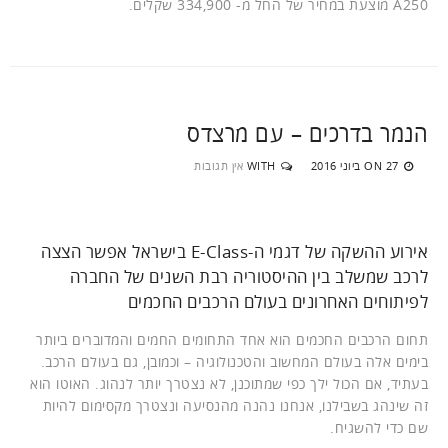
A250 מוצעת במחיר של החל מ- 334,900 שקלים.
הנמר בדרכים – עם מרצדס
27 ביוני 2016
WITH
אין תגובות
ON
אירוע ההשקה של דגמי ה-E-Class בישראל אפשר הצצה
לרכב שמשלב בין ההיסטוריה רבת השנים של החברה
לפיתוחים האחרונים בעולם הרכבים החכמים
תחום הרכבים החכמים הוא אחד התחומים החמים והמדוברים ביותר
בימים אלה בעולם המחשוב והטכנולוגיה – וכמובן, גם בעולם הרכב.
בעתיד, אם הכול ילך כפי שמתוכנן, לא נצטרך יותר לנהוג. האוטו הוא
זה שינהג בשבילנו, אנחנו נהנה מהנסיעה ונצטרך מקסימום להיות
שם כדי להשגיח.