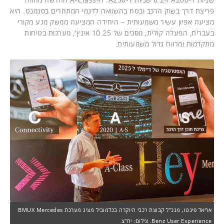
פריצת דרך בשוק הרכב ובטח בהשוואה לדגמי המתחרים בסגמנט. היא
מציעה אפיון עשיר משמעותית – היחידה המציעה ממשק מגע מקורי
בעברית, הפעלה קולית, מסכים של 10.25 אינץ', מערכות בטיחות
מתקדמות ומרווח גדול משמעותית.
אריאל פינטו, מנכ"ל קבוצת רכבי היוקרה בכלמוביל מציג מערכת BMUX Mercedes
Benz User Experience. צילום: יח"צ