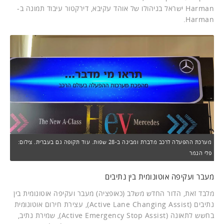
Harman ישראל בניהולו של אוהד עקיבא, דירקטור עיבוד תמונה ב-
Harman.
מערכת ההפעלה לרכב מדברת ומבינה ב-28 שפות. עוד תקופה גם בעברית. צילום:
פלי הנמר
מעבר ועקיפה אוטונומית בין נתיבים
מלבד זאת, הדור החדש משלב (כאופציה) מעבר ועקיפה אוטונומית בין
נתיבים (Active Lane Changing Assist), עצירת חירום אוטונומית
בחשש לתאונה (Active Emergency Stop Assist), שמירת נתיב,