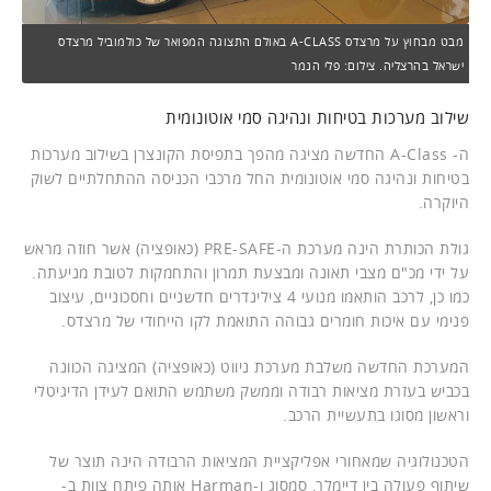
מבט מבחוץ על מרצדס A-CLASS באולם התצוגה המפואר של כולמוביל מרצדס
ישראל בהרצליה. צילום: פלי הנמר
שילוב מערכות בטיחות ונהיגה סמי אוטונומית
ה- A-Class החדשה מציגה מהפך בתפיסת הקונצרן בשילוב מערכות
בטיחות ונהיגה סמי אוטונומית החל מרכבי הכניסה ההתחלתיים לשוק
היוקרה.
גולת הכותרת הינה מערכת ה-PRE-SAFE (כאופציה) אשר חוזה מראש
על ידי מכ"ם מצבי תאונה ומבצעת תמרון והתחמקות לטובת מניעתה.
כמו כן, לרכב הותאמו מנועי 4 צילינדרים חדשניים וחסכוניים, עיצוב
פנימי עם איכות חומרים גבוהה התואמת לקו הייחודי של מרצדס.
המערכת החדשה משלבת מערכת ניווט (כאופציה) המציגה הכוונה
בכביש בעזרת מציאות רבודה וממשק משתמש התואם לעידן הדיגיטלי
וראשון מסוגו בתעשיית הרכב.
הטכנולוגיה שמאחורי אפליקציית המציאות הרבודה הינה תוצר של
שיתוף פעולה בין דיימלר, סמסוג ו-Harman אותה פיתח צוות ב-