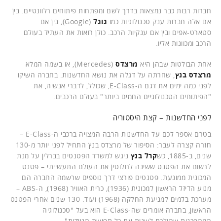
חברות רבות כבר נמצאות בדרך לשם ומפתחות פיתוחים רלוונטיים. בין
אם אלה חברות ענק טכנולוגיות כמו
גוגל
(Google), בין אם
סטארט-אפים ובין אם ענקיות הרכב. כולן רואות את העתיד בעולם
הרכב ומכוונות אליו.
אחת הבולטות שבהן היא
מרצדס
(Mercedes), או בשמה המלא
מרצדס בנץ
, שחרתה על דגלה את נושא החדשנות. בחברה השיקו
לפני כמה ימים את דגם ה-E-Class, שכולל, לדברי אנשיה, את
"הפיתוחים הטכנולוגיים החמים ביותר" בעולם הרכבים.
לפני החדשנות – קצת היסטוריה
בטרם אספר לכם על החדשנות הרבה המצויה ברכבי ה-E-Class –
חזרה קצרה לעבר: הסיפור של מרצדס בנץ התחיל לפני יותר מ-130
שנים, ב-1885, כש
קרל בנץ
ניגש למשרד הפטנטים בברלין על מנת
לרשום את הפטנט ששינה לחלוטין את העולם התעשייתי – פטנט
המכונית ממונעת. פטנטים פורצי דרך נוספים שרשמה החברה הם
מנוע הדיזל הראשון למכונית (1936), כרית האוויר (1968), ה-ABS –
מערכת בלמים למניעת החלקה (1968) ועוד. 130 שנים אחרי הפטנט
הראשון, בחברה אומרים שה-E-Class הוא בעל "טכנולוגיה
המהפכנית שהולכת לשנות את כל תפישת הניידות".