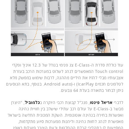
עוד כוללת סדרת ה-E-Class צג פנימי בגודל של 12.3 אינץ' ופקדי
Touch control המאפשרים לנהג לשלוט במערכות הרכב בעזרת
אצבעותיו מבלי להזיז את הידיים מההגה, לרבות שימוש בממשק מלא
לטלפונים חכמים IcarPlay) ו-(Android auto. בנוסף, בתא הנוסעים
ניתן לבחור בתאורה בעלת 64 צבעים.
לדברי
אריאל פינטו
, מנכ"ל קבוצת רכבי היוקרה ב
כלמוביל
, "היצרן
מבשר ב-E-Class על עולם רכב עתידי שישלב בין חוויית נהיגה
ואפשרות בחירה בנהיגה אוטונומית. השקת המכונית החדשה בישראל
מאפשרת לנהג לחוות נהיגה וליהנות ממערכות סיוע מתקדמות,
המסייעות לו בתהליכי קבלת ההחלטות ובעת הצורך פועלות באופן