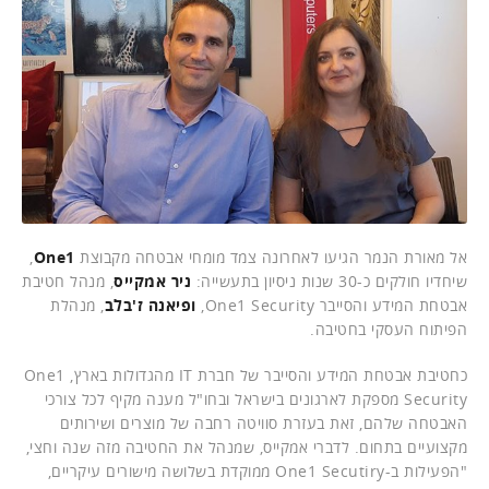
אל מאורת הנמר הגיעו לאחרונה צמד מומחי אבטחה מקבוצת
One1
,
שיחדיו חולקים כ-30 שנות ניסיון בתעשייה:
ניר אמקייס
, מנהל חטיבת
אבטחת המידע והסייבר One1 Security,
ופיאנה ז'בלב
, מנהלת
הפיתוח העסקי בחטיבה.
כחטיבת אבטחת המידע והסייבר של חברת IT מהגדולות בארץ, One1
Security מספקת לארגונים בישראל ובחו"ל מענה מקיף לכל צורכי
האבטחה שלהם, זאת בעזרת סוויטה רחבה של מוצרים ושירותים
מקצועיים בתחום. לדברי אמקייס, שמנהל את החטיבה מזה שנה וחצי,
"הפעילות ב-One1 Secutiry ממוקדת בשלושה מישורים עיקריים,