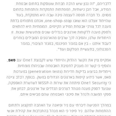
לדבריהם, "זה נכון שיש הרבה חברות שעוסקות בתחום אבטחת
המידע, אבל רובן נישתיות, המפתחות התמקדות והתמחות בתחום
מסוים. כל חברה תפסה לעצמה פינה שבה היא מתמקדת, בעוד
שהייחוד אצלנו הוא שאנו one-shop-stop, אנחנו מתמחים בלתת
מענה לכל צורכי אבטחת המידע הקיימים. המומחיות היא להתאים
ולספק מענה ללקוחות וארגונים בגדלים שונים ומתעשיות שונות. זו
הייחודיות שלנו, והסיבה לכך שרבים מהארגונים המובילים בוחרים
לעבוד איתנו – בין אם במגזר הפיננסי, במגזר הציבורי, במגזר
הטכנולוגי, בתעשיית הטלקום ועוד".
אמקייס ציין את הקשר ההדוק והייחודי שיש לקבוצת One1 עם
סאפ
,
והוסיף כי קשר זה מעניק לחטיבת האבטחה שבניהולו מומחיות
וייחודיות בביצוע בדיקות חדירות (penetration tests) במערכות
סאפ, אשר כידוע קיימות בארגונים הגדולים במשק. בנוסף, ז'בלב ציינה
כי One1 Security פיתחה את שירות ה-MSSP לשרשרת האספקה,
שנועד לספק מענה מנוהל לצרכים הגדלים של ארגונים, לבחון את
ספקי המשנה ולנהל את סיכוני האבטחה שהם מביאים איתם.
במהלך הפגישה דיברתי עם ניר ופיאנה על האהבה למקצוע ולתחום
ההתמחות שלהם. ניר סיפר כי הוא מנהל בהתנדבות את קהילת אנשי