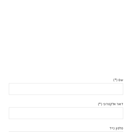
שם (*)
דואר אלקטרוני (*)
טלפון נייד