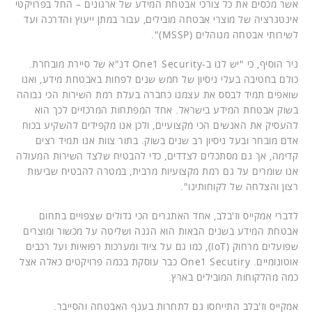
אשר מכסים את כל צורכי אבטחת המידע של ארגונים – החל בפרויקטי
אינטגרציה של מוצרי אבטחה מובילים, עבור במתן ייעוץ והדרכה ועד
לשירותי אבטחה מנוהלים (MSSP)".
ניר הוסיף, כי "יש לנו ב-One1 Security דנ"א של סיירת מובחרת.
כולם בחטיבה בעלי ניסיון של חמש שנים לפחות באבטחת מידע, ואנו
שואפים תמיד לבסס את עצמנו כחברה בעלת רמת השירות הכי גבוהה
בשוק אבטחת המידע בישראל. אחד המפתחות המרכזיים לכך הוא
להעסיק את האנשים הכי מקצועיים, ולכן אנו מקפידים להשקיע בכוח
אדם מובחר ובעל ניסיון רב שנים בשוק. בתור צוות אנו תמיד רצים
קדימה, אך גם מסתכלים לצדדים, כדי להבטיח שלצד השירות המעולה
אנו שומרים על גם רמת מקצועיות מרבית, במטרה להבטיח שביעות
רצון והצלחה של לקוחותינו".
לדברי אמקייס וז'בלב, אחד האתגרים הכי גדולים שצפויים בתחום
אבטחת המידע בשנים הבאות הוא הגנה ושליטה על מכשור ומוצרים
שפועלים מרחוק (IoT), כמו גם על ציוד ומערכות רפואיות ועל רכבים
אוטונומיים. One1 Secutiry כבר עוסקת בכמה פרויקטים כאלה אצל
כמה מהלקוחות המובילים בארץ.
אמקייס וז'בלב התייחסו גם לתחרות בענף האבטחה והסייבר.