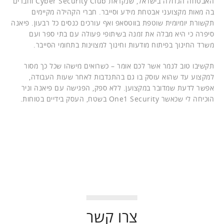
האבטחה הגדולה בישראל, שנקראת Cyber Security Club וחברים
בה מאות מקצועני אבטחת מידע וסייבר. חברי הקהילה מקיימים
תקשורת יומיומית שוטפת בווטסאפ ואף עורכים כנסים כל רבעון. פיאנה
סיפרה כי היא מבלה את זמנה בשיתופי פעולה עם בתי ספר ועם
משרד החינוך בפיתוח מודעות וחינוך למצוינות בתחומי הסייבר.
תקשיבו טוב לנמר אשר לכם אומר – כשרואים מישהו שכל כך מסור
למקצוע עד שהוא עוסק בו גם בהתנדבות לאחר שעות העבודה,
אפשר לדעת שמדובר במקצוען. ללא ספק, הפגישה עם פיאנה וניר
הוכיחה לי שכאשר One1 Security בשטח, העסק בידיים בטוחות.
צרו קשר