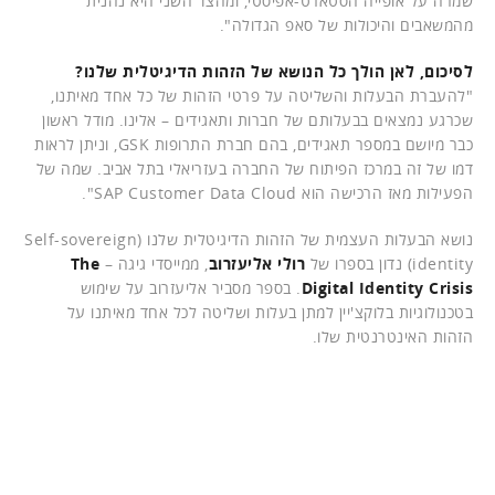
שמרה על אופייה הסטארט-אפיסטי, ומהצד השני היא נהנית
מהמשאבים והיכולות של סאפ הגדולה".
לסיכום, לאן הולך כל הנושא של הזהות הדיגיטלית שלנו?
"להעברת הבעלות והשליטה על פרטי הזהות של כל אחד מאיתנו,
שכרגע נמצאים בבעלותם של חברות ותאגידים – אלינו. מודל ראשון
כבר מיושם במספר תאגידים, בהם חברת התרופות GSK, וניתן לראות
דמו של זה במרכז הפיתוח של החברה בעזריאלי בתל אביב. שמה של
הפעילות מאז הרכישה הוא SAP Customer Data Cloud".
נושא הבעלות העצמית של הזהות הדיגיטלית שלנו (Self-sovereign
identity) נדון בספרו של
רולי אליעזרוב
, ממייסדי גיגה –
The
Digital Identity Crisis
. בספר מסביר אליעזרוב על שימוש
בטכנולוגיות בלוקצ'יין למתן בעלות ושליטה לכל אחד מאיתנו על
הזהות האינטרנטית שלו.