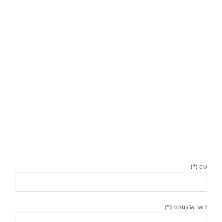
שם (*)
דואר אלקטרוני (*)