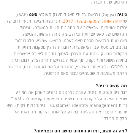
הקיימים של החברה.
גיגיה
(Gigya) נרכשה על ידי תאגיד הענק העולמי
סאפ
(SAP),
ש
דיווחה אודות העסקה בשלהי 2017
. הנרכשת מציעה מנעד רחב של
יכולות ומומחיות, שבשילוב עם פתרונות חוויית המשתמש וניהול
הגולשים של סאפ יוצרות הובלה בשוק ניהול הזהויות והגישה.
באמצעות הרכישה הפכה סאפ לארגון הראשון שמציע פלטפורמת
נתונים מבוססת ענן, המאפשרת לחברות לחלץ מסקנות מדויקות
מנקודות ממשק שונות עם הצרכן ולאסוף נתונים ליצירת אפשרויות
בחירה משופרות ללקוח, תוך עמידה בדרישות הרגולציה. לנוכח כללי
ה-GDRP של האיחוד האירופי, המגנים על המידע והפרטיות, הרכישה
הייתה משמעותית שבעתיים עבור סאפ הגרמנית.
מה עושה גיגיה?
"במילים פשוטות, גיגיה עוזרת לארגונים גדולים לארגן את המידע
שנצבר אצלם על לקוחותיהם. בשפה המקצועית קוראים לזה CIAM
(ר"ת Customer identity management – ניהול זהות לקוח). היא
יודעת להעביר את השליטה במידע על אודות הלקוח מהתאגיד אל
הלקוח הבודד".
למה זה חשוב, ומדוע התחום נחשב חם ובצמיחה?