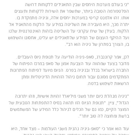
"כי בעולם מערכות היחסים שבין התאגידים ללקוחות דרושה
הפלטפורמה הטובה ביותר, שתשפר את השירות ללקוחות ותעצים
אותו. זהו אלמנט קריטי במערכות יחסים אלה, וגיגיה מתמקדת בו.
יתרה מכך, היא מעבירה את השליטה במידע על הלקוח מהתאגיד אל
הלקוח. בעידן של שיח עקרוני על השליטה בזהות האינטרנטית שלנו
ועל ההיקף העצום של המידע שלתאגידים יש עלינו, אחסונו והשימוש
בו, הצורך בפתרון של גיגיה הוא רב".
לכן, אמר קרוננברג, סאפ-גיגיה הודיעה על תנופת גיוס העובדים.
מדובר בצעד שמהווה עוד הצבעת אמון של סאפ במרכז הפיתוח של
החברה בישראל בכלל ובגיגיה בפרט. הגיוס מיועד לפיתוח הפתרונות
המתקדמים מסוגם עבור תחום ניהול הזהויות הדיגיטליות ומתן
הרשאות לשימוש בדטה.
"גיגיה מנהלת כיום יותר משני מיליארד זהויות אישיות, וזהו יתרונה
הגדול", ציין. "תנופת הגיוס הזו תהווה בסיס להתפתחות הטבעית של
המוצר הקיים, כמו גם של הכלים לניהול כלל המידע של המשתמשים
ברשת ומחוצה לה טוב יותר".
עוד הוא אמר כי "סאפ-גיגיה נהנית משני העולמות – מצד אחד, היא