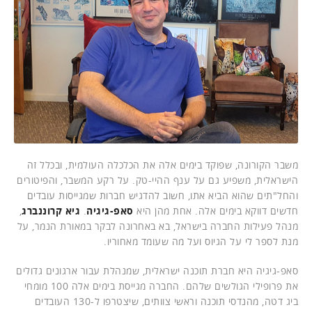
משבר הקורונה, שפוקד בימים אלה את הכלכלה העולמית, ובכלל זה
הישראלית, משפיע גם על ענף ההיי-טק. על רקע המשבר, והפיטורים
והחל"תים שהוא הביא אתו, חשוב להדגיש חברות שמגייסות עובדים
חדשים דווקא בימים אלה. אחת מהן היא
סאפ-גיגיה
.
גיא קרוננברג
,
מנהל פעילות החברה בישראל, בא באחרונה לבקר במאורת הנמר, על
מנת לספר לי על הגיוס ועל מה שעומד מאחוריו.
סאפ-גיגיה היא חברת תוכנה ישראלית, שמנהלת עבור ארגונים גדולים
את פרופילי הגולשים שלהם. החברה מגייסת בימים אלה 100 מומחי
ביג דטה, מהנדסי תוכנה וראשי צוותים, שיצטרפו ל-130 העובדים