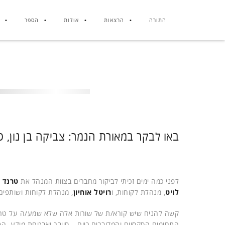
התורה
הרצאות
אודות
הספר
באו לבקר במאורת הנמר: צביקה בן נון, סיג
לפני כמה ימים זכיתי לביקור מחברים בצוות המנהל את
טרנד 
לויט
, מנהלת לקוחות, ו
רויטל אוחיון
, מנהלת לקוחות ושותפים
קשה להניח שיש קורא/ת של שורות אלה שלא שמע/ה על טרנד 
התחומים הסקסיים והמדוברים כיום – סייבר ואבטחת מידע. ה