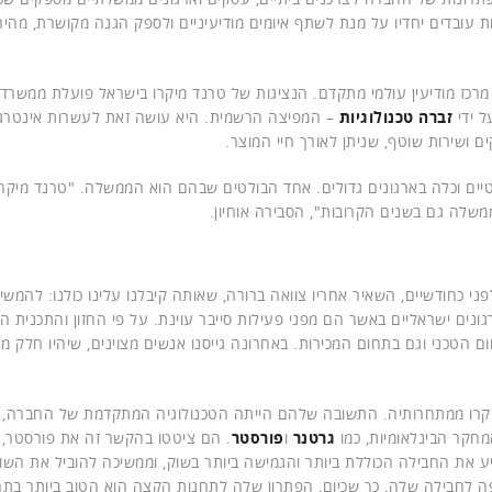
ת עובדים יחדיו על מנת לשתף איומים מודיעיניים ולספק הגנה מקושרת, מהי
 ביותר מ-50 מדינות, ויש לה גם מרכז מודיעין עולמי מתקדם. הנציגות של טרנד מיקרו בישראל פועלת ממשרד
ל ידי
זברה טכנולוגיות
– המפיצה הרשמית. היא עושה זאת לעשרות אינטרג
 ושירות שוטף, שניתן לאורך חיי המוצר.
יים וכלה בארגונים גדולים. אחד הבולטים שבהם הוא הממשלה. "טרנד מיקרו
שלה גם בשנים הקרובות", הסבירה אוחיון.
ני כחודשיים, השאיר אחריו צוואה ברורה, שאותה קיבלנו עלינו כולנו: להמשי
נים ישראליים באשר הם מפני פעילות סייבר עוינת. על פי החזון והתכנית ה
ם הטכני וגם בתחום המכירות. באחרונה גייסנו אנשים מצוינים, שיהיו חלק מ
יקרו ממתחרותיה. התשובה שלהם הייתה הטכנולוגיה המתקדמת של החברה,
חקר הבינלאומיות, כמו
גרטנר
ו
פורסטר
. הם ציטטו בהקשר זה את פורסטר,
יע את החבילה הכוללת ביותר והגמישה ביותר בשוק, וממשיכה להוביל את השו
לחבילה שלה, כך שכיום, הפתרון שלה לתחנות הקצה הוא הטוב ביותר בתח