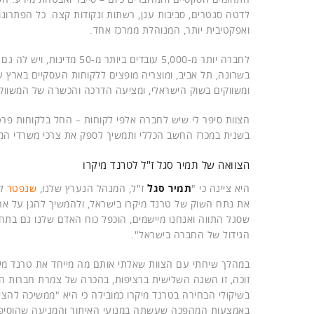
לדטה סנטרים, סביבות ענן, רשתות ונקודות קצה. כל הפתרונו
ואפקטיבית יותר, המנוהלת ממרכז אחד.
לחברה יותר מ-5,000 עובדים
בשרונה, תל אביב, ומוצריה מופצים ללקוחות העסקיים בארץ ע
ומשווקים בשוק הישראלי, ומציעה הדרכה והכשרה של המשווקים
הצוות סיפר לי שיש לחברה אלפי לקוחות – החל בלקוחות פרט
בשנית במכרז החשב הכללי ותמשיך לספק את צרכי משרדי הממ
הצוואה של תמיר סגל ז"ל לטרנד מיקרו
היא ציינה כי "
תמיר סגל
ז"ל, המנהל הנערץ שלנו,
שנפטר
לפ
את נתח השוק של טרנד מיקרו בישראל, ולהמשיך להגן על ארגו
שסגל התווה ואנחנו מיישמים, הוכפל כוח האדם שלנו גם בתחו
הגידול של החברה בישראל".
במהלך שיחתי עם הצוות שאלתי אותם מה מייחד את טרנד מ
זוכה, זו השנה השלישית ברציפות, בהכרה של צמרת חברות המ
בשיקולי הבחירה בטרנד מיקרו כמובילה כי היא "ממשיכה להצ
באמצעות המהפכה שעשתה במנועי האיתור והמניעה שהוסיפה 