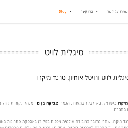
שמרו על קשר
צרו קשר
Blog
סיגלית לויט
לית לויט ורויטל אוחיון, טרנד מיקרו
מיקרו
בישראל. באו לבקר במאורת הנמר:
צביקה בן נון
, מנהל לקוחות גדולים
 בחברה.
מיקרו, שהרי מדובר במובילה עולמית (יפנית במקור) באספקת פתרונות באח
פתרונות של החברה לצרכנים ביתיים, עסקים וארגונים ממשלתיים מספקים שכ