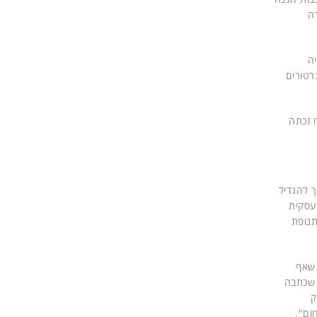
רה
יה
רטורים
 זכתה
ך להגדיל
עסקית
תנופת
 שאף
 שכתבה
ק
ום".