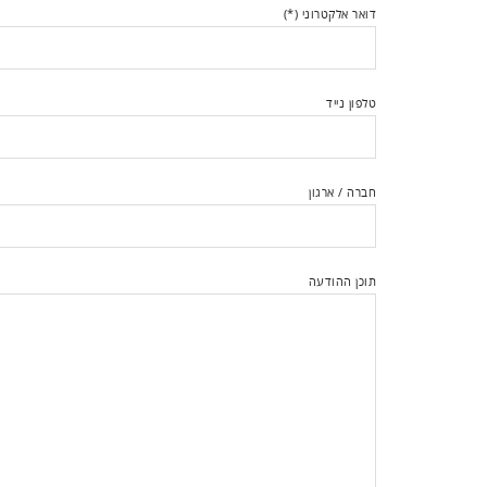
דואר אלקטרוני (*)
טלפון נייד
חברה / ארגון
תוכן ההודעה