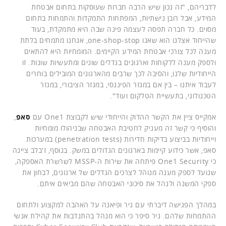
לדבריהם, "זה נכון שיש הרבה חברות שעוסקות בתחום אבטחת
המידע, אבל רובן נישתיות, המפתחות התמקדות והתמחות בתחום
מסוים. כל חברה תפסה לעצמה פינה שבה היא מתמקדת, בעוד
שהייחוד אצלנו הוא שאנו one-shop-stop, אנחנו מתמחים בלתת
מענה לכל צורכי אבטחת המידע הקיימים. המומחיות היא להתאים
ולספק מענה ללקוחות וארגונים בגדלים שונים ומתעשיות שונות. זו
הייחודיות שלנו, והסיבה לכך שרבים מהארגונים המובילים בוחרים
לעבוד איתנו – בין אם במגזר הפיננסי, במגזר הציבורי, במגזר
הטכנולוגי, בתעשיית הטלקום ועוד".
אמקייס ציין את הקשר ההדוק והייחודי שיש לקבוצת One1 עם
סאפ
,
והוסיף כי קשר זה מעניק לחטיבת האבטחה שבניהולו מומחיות
וייחודיות בביצוע בדיקות חדירות (penetration tests) במערכות
סאפ, אשר כידוע קיימות בארגונים הגדולים במשק. בנוסף, ז'בלב ציינה
כי One1 Security פיתחה את שירות ה-MSSP לשרשרת האספקה,
שנועד לספק מענה מנוהל לצרכים הגדלים של ארגונים, לבחון את
ספקי המשנה ולנהל את סיכוני האבטחה שהם מביאים איתם.
במהלך הפגישה דיברתי עם ניר ופיאנה על האהבה למקצוע ולתחום
ההתמחות שלהם. ניר סיפר כי הוא מנהל בהתנדבות את קהילת אנשי