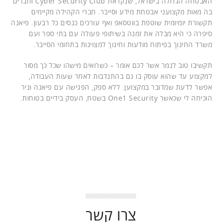
האבטחה הגדולה בישראל, שנקראת Cyber Security Club וחברים
בה מאות מקצועני אבטחת מידע וסייבר. חברי הקהילה מקיימים
תקשורת יומיומית שוטפת בווטסאפ ואף עורכים כנסים כל רבעון. פיאנה
סיפרה כי היא מבלה את זמנה בשיתופי פעולה עם בתי ספר ועם
משרד החינוך בפיתוח מודעות וחינוך למצוינות בתחומי הסייבר.
תקשיבו טוב לנמר אשר לכם אומר – כשרואים מישהו שכל כך מסור
למקצוע עד שהוא עוסק בו גם בהתנדבות לאחר שעות העבודה,
אפשר לדעת שמדובר במקצוען. ללא ספק, הפגישה עם פיאנה וניר
הוכיחה לי שכאשר One1 Security בשטח, העסק בידיים בטוחות.
צרו קשר