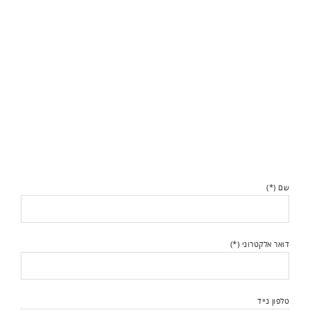
שם (*)
דואר אלקטרוני (*)
טלפון נייד