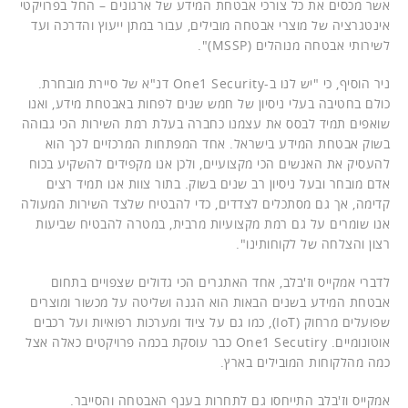
אשר מכסים את כל צורכי אבטחת המידע של ארגונים – החל בפרויקטי
אינטגרציה של מוצרי אבטחה מובילים, עבור במתן ייעוץ והדרכה ועד
לשירותי אבטחה מנוהלים (MSSP)".
ניר הוסיף, כי "יש לנו ב-One1 Security דנ"א של סיירת מובחרת.
כולם בחטיבה בעלי ניסיון של חמש שנים לפחות באבטחת מידע, ואנו
שואפים תמיד לבסס את עצמנו כחברה בעלת רמת השירות הכי גבוהה
בשוק אבטחת המידע בישראל. אחד המפתחות המרכזיים לכך הוא
להעסיק את האנשים הכי מקצועיים, ולכן אנו מקפידים להשקיע בכוח
אדם מובחר ובעל ניסיון רב שנים בשוק. בתור צוות אנו תמיד רצים
קדימה, אך גם מסתכלים לצדדים, כדי להבטיח שלצד השירות המעולה
אנו שומרים על גם רמת מקצועיות מרבית, במטרה להבטיח שביעות
רצון והצלחה של לקוחותינו".
לדברי אמקייס וז'בלב, אחד האתגרים הכי גדולים שצפויים בתחום
אבטחת המידע בשנים הבאות הוא הגנה ושליטה על מכשור ומוצרים
שפועלים מרחוק (IoT), כמו גם על ציוד ומערכות רפואיות ועל רכבים
אוטונומיים. One1 Secutiry כבר עוסקת בכמה פרויקטים כאלה אצל
כמה מהלקוחות המובילים בארץ.
אמקייס וז'בלב התייחסו גם לתחרות בענף האבטחה והסייבר.