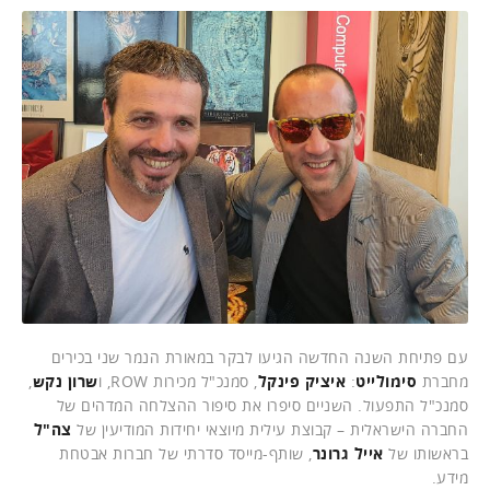
עם פתיחת השנה החדשה הגיעו לבקר במאורת הנמר שני בכירים
מחברת
סימולייט
:
איציק פינקל
, סמנכ"ל מכירות ROW, ו
שרון נקש
,
סמנכ"ל התפעול. השניים סיפרו את סיפור ההצלחה המדהים של
החברה הישראלית – קבוצת עילית מיוצאי יחידות המודיעין של
צה"ל
בראשותו של
אייל גרונר
, שותף-מייסד סדרתי של חברות אבטחת
מידע.