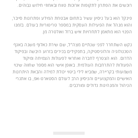
רוכשים את הפתרון לתקופות ארוכות טווח ובאחוזי חידוש גבוהים.
פינקל הוא בעל ניסיון עשיר בתחום אבטחת המידע ופתרונות סייבר,
והוא מנהל את הפעילות העסקית במספר טריטוריות בעולם. בזמנו
הפנוי הוא מתאמן לתחרויות איש ברזל ואולטרה מן.
נקש השתחרר לפני שנתיים מצה"ל, שם שירת כאלוף משנה באגף
הטכנולוגיה והלוגיסטיקה, בתפקידים בכירים בזרוע היבשה ובפיקוד
הדרום. הוא הצטרף לחברה ואחראי לפעולות הצמיחה ומיקוד
הפעולות להתרחבות העולמית. באופן אישי הוא מספר שחווה שינוי
משמעותי בקריירה, שמביא לידי ביטוי יכולת למידה והבאת היתרונות
האישיים והמקצועיים והניסיון הרב לעולם הסטארט-אפ, בו אתגרי
הניהול והמנהיגות גדולים ומורכבים.