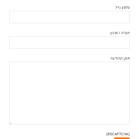
טלפון נייד
חברה / ארגון
תוכן ההודעה
[RECAPTCHA]