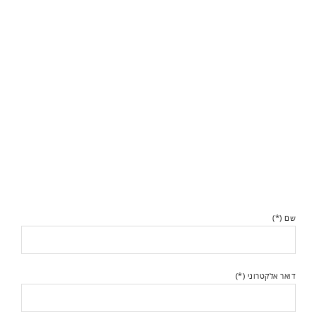
שם (*)
דואר אלקטרוני (*)