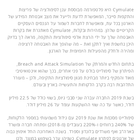
Cymulate היא פלטפורמה מבוססת ענן לסימולציה של פריצות
והתקפות סייבר, המאפשרת לדעת ולייעל את מצב אבטחת המידע של
הארגון בכל עת, ומאפשרת לחברות לשמור על הנכסים העסקיים
הקריטיים שלהן. במהירות ובקלות, Cymulate מאתגרת את בקרות
האבטחה שלך על ידי הרצת אלפי סימולציות התקפה, מראה לך בדיוק
היכן נחשפת ואיך לתקן זאת – מה שהופך את האבטחה לרציפה
ומהירה ולחלק מהפעילות היומיומית של הארגון.
בתחום החדש והמרתק של Breach and Attack Simulation,
הפיתרון של סימולייט בולט על פני אחרים, בכך שהוא אינטואיטיבי
מאוד והמקיף ביותר מבחינת מגוון סימולציות התקיפה, ולכן – מעורר
התלהבות רבה בקרב הלקוחות והתעשייה בארץ ובעולם.
בשנת 2019 החברה עברה שני סבבי גיוס, בשווי כולל של 22.5 מיליון
דולר, כאשר עד כה שווי ההשקעות עומד על 26 מיליון דולר.
סימולייט מסכמת את שנת 2019 עם גידול משמעותי במספר הלקוחות,
של 240% ברווחים ו-220% בעובדים (מ-2018) ופתחה חברה ומשרד
בארה"ב ואף משרדים בלונדון וספרד. בשנה האחרונה החל אימוץ גבוה
של ארגונים לפתרון Cymulate, כשזיהו ערך בשימוש במוצר, ולכן