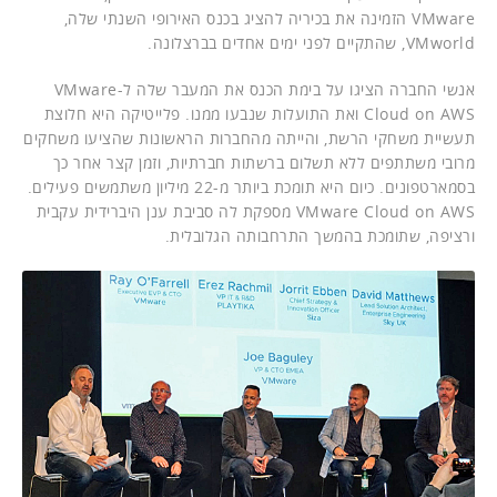
VMware הזמינה את בכיריה להציג בכנס האירופי השנתי שלה,
VMworld, שהתקיים לפני ימים אחדים בברצלונה.
אנשי החברה הציגו על בימת הכנס את המעבר שלה ל-VMware
Cloud on AWS ואת התועלות שנבעו ממנו. פלייטיקה היא חלוצת
תעשיית משחקי הרשת, והייתה מהחברות הראשונות שהציעו משחקים
מרובי משתתפים ללא תשלום ברשתות חברתיות, וזמן קצר אחר כך
בסמארטפונים. כיום היא תומכת ביותר מ-22 מיליון משתמשים פעילים.
VMware Cloud on AWS מספקת לה סביבת ענן היברידית עקבית
ורציפה, שתומכת בהמשך התרחבותה הגלובלית.