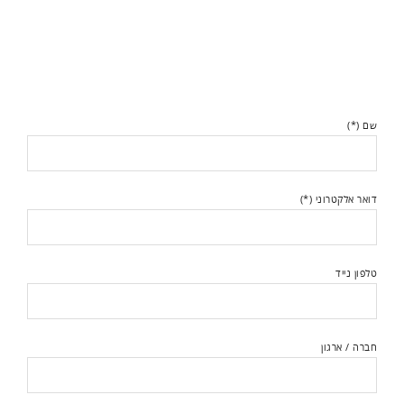
שם (*)
דואר אלקטרוני (*)
טלפון נייד
חברה / ארגון