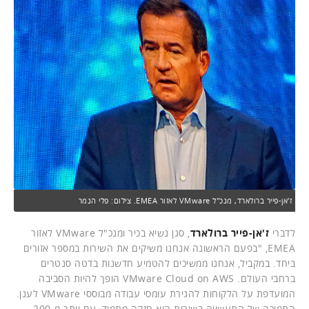
ז'אן-פייר ברולארד, מנכ"ל VMware לאזור EMEA. צילום: פלי הנמר
לדברי
ז'אן-פייר ברולארד
, סגן נשיא בכיר ומנכ"ל VMware לאזור
EMEA, "בפעם הראשונה אנחנו משיקים את השירות במספר אזורים
ביחד. במקביל, אנחנו ממשיכים להטמיע חדשנות בדטה סנטרים
ברחבי העולם. VMware Cloud on AWS הופך להיות הסביבה
המועדפת על הלקוחות להגירת עומסי עבודה מבוססי VMware לענן.
התמיכה של התעשייה בשירות היא חזקה מתמיד, עם יותר מ-200