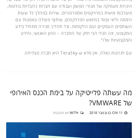
היכרות מעמיקה של מגזרי המשק ועבודה עם חברות גלובליות בולטות;
מעורבות אישית בפרויקטים אסטרטגיים; שירות במהלך כל שעות
היממה וליווי צמוד במימוש הפרויקטים; שיתוף פעולה ונאמנות עם
השותפים העסקיים ועם הלקוחות; וכל תהליך מכירה מתחיל בידע
המקצועי, וזה הכלי הכי חזק של החברה – ההון האנושי, והידע
והמקצועיות שלו".
עם יתרונות כאלה, אין פלא ש-TeraSky היא חברה מצליחה.
מה עשתה פלייטיקה על בימת הכנס האירופי
של VMWARE?
11 בנובמבר 2018
WITH
אין תגובות
ON