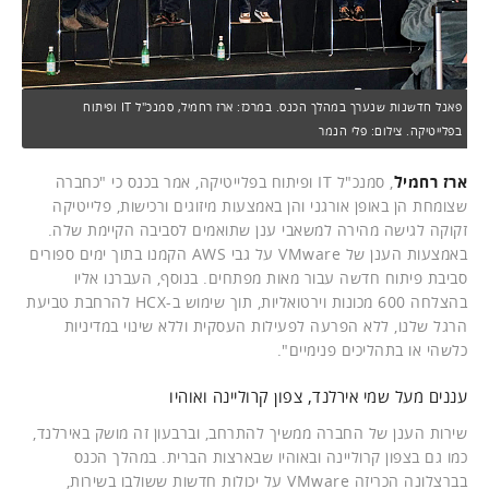
פאנל חדשנות שנערך במהלך הכנס. במרכז: ארז רחמיל, סמנכ"ל IT ופיתוח
בפלייטיקה. צילום: פלי הנמר
ארז רחמיל
, סמנכ"ל IT ופיתוח בפלייטיקה, אמר בכנס כי "כחברה
שצומחת הן באופן אורגני והן באמצעות מיזוגים ורכישות, פלייטיקה
זקוקה לגישה מהירה למשאבי ענן שתואמים לסביבה הקיימת שלה.
באמצעות הענן של VMware על גבי AWS הקמנו בתוך ימים ספורים
סביבת פיתוח חדשה עבור מאות מפתחים. בנוסף, העברנו אליו
בהצלחה 600 מכונות וירטואליות, תוך שימוש ב-HCX להרחבת טביעת
הרגל שלנו, ללא הפרעה לפעילות העסקית וללא שינוי במדיניות
כלשהי או בתהליכים פנימיים".
עננים מעל שמי אירלנד, צפון קרוליינה ואוהיו
שירות הענן של החברה ממשיך להתרחב, וברבעון זה מושק באירלנד,
כמו גם בצפון קרוליינה ובאוהיו שבארצות הברית. במהלך הכנס
בברצלונה הכריזה VMware על יכולות חדשות ששולבו בשירות,