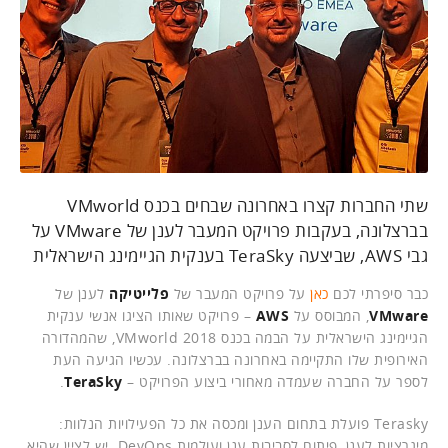
שתי החברות קצרו באחרונה שבחים בכנס VMworld
בברצלונה, בעקבות פרויקט המעבר לענן של VMware על
גבי AWS, שביצעה TeraSky בענקית הגיימינג הישראלית
כבר סיפרתי לכם
כאן
על פרויקט המעבר של
פלייטיקה
לענן של
VMware
, המבוסס על
AWS
– פרויקט שאותו הציגו אנשי ענקית
הגיימינג הישראלית על הבמה בכנס VMworld 2018, שהמהדורה
האירופית שלו התקיימה באחרונה בברצלונה. עכשיו הגיעה העת
לספר על החברה שעמדה מאחורי ביצוע הפרויקט –
TeraSky
.
Terasky פועלת בתחום הענן ומכסה את כל הפעילויות הנלוות:
מיגרציות לענן, פיתוח לסביבות ענן ועולמות DevOps. יש לציין שהיא