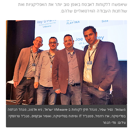
שיאפשרו ללקוחות לאבטח באופן טוב יותר את האפליקציות ואת
שולחנות העבודה הווירטואליים שלהם.
משמאל: כפיר שפיר, מנהל תיקי לקוחות ב-VMware ישראל; גיא אלמוג, מנהל הנדסה
בפלייטיקה; ארז רחמיל, סמנכ"ל IT ופיתוח בפלייטיקה; ואופיר אבקסיס, מנכ"ל טרהסקיי.
צילום: פלי הנמר