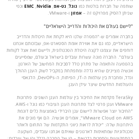
שותפה של חברות בולטות כמו
גוגל
,
נט-אפ
,
Nvidia
,
EMC
וכפי
שניתן להסיק מפרויקט זה –
אמזון
ו-VMware.
"ליישם בעולם את היכולות והדרייב הישראליים"
בחברה אומרים ש-"המטרה שלנו היא לקחת את היכולות והדרייב
הישראליים, כמו גם את אווירת אומת הסטארט-אפ, שבזכותם אנחנו
דוחפים את עצמנו לקצה היכולת הטכנולוגית, וליישם זאת אצל לקוחות
בעולם". החברה מונה עשרות עובדים בישראל ובעולם, שמסייעים
בהטמעה והתאמה של פתרון כולל לסביבות המחשוב של הארגון.
אנשיה מציינים שהיא גדלה ומתפתחת במקביל לשוק הענן ההולך
וגדל, ומחברת בין עולמות ה-IT, הפיתוח, ה-DevOPs, הלגאסי
והעולמות החדשים שיצר עידן הענן.
TeraSky מקדמת את החיבור בין עולמות הענן השונים: פתרונות
VMware וענן פרטי לצד פתרונות הענן הציבורי כמו גוגל ו-AWS.
"החיבור יוצר אפשרות ליישום ענן היברידי באמצעות כלים דוגמת
VMware Cloud on AWS", אומרים אנשיה. הם אף מונים את
היתרונות שלה: "יכולת לראות כיווני התקדמות של התחום ולאתר
טכנולוגיות שמתאימות לארגונים שאיתם אנחנו עובדים; השקעה
בהתמקצעות והסמכות נדרשות – הן של החברה ככלל והן של עובדים;