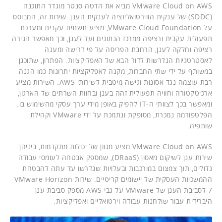
VMware Cloud on AWS מביא את הדטה סנטר מוגדר התוכנה
(SDDC) של ענקית הווירטואליזציה לענקית הענן. שירות זה, המבוסס
על VMware Cloud Foundation, מציע תשתית עקבית ומערכת
תפעולית עקבית ורציפה ממרכז הנתונים ועד לענן, וכך מאפשר הגירה
רציפה וחלקה לענן, הרחבת הפריסה על פי דרישה ומענה
לאסטרטגיות הנדרשות לדור הבא של האפליקציות. הפתרון, שתוכנן
במשותף על ידי שתי החברות, מקנה לאפליקציות יתרונות כמו הגנה
רבת עוצמה נגד אסונות וגישה מיטבית לשירותי AWS. השירות מציע
ארכיטקטורה וחוויה תפעולית זהה בענן ובחוות השרתים של הארגון,
ומאפשר בכך לצוותי ה-IT להפיק באופן מידי ערך עסקי מהשימוש בו.
הפלטפורמה נמכרת, מסופקת ונתמכת על ידי VMware וקהילת
שותפיה.
VMware Cloud on AWS מציע מגוון של יכולות מתקדמות, ביניהן
שירות ענן לשיקום מאסון (DRaaS), שמספק אבטחה לעומסי עבודה
גדולים, תוך צמצום במורכבות ובעלויות שנדרשו עד עתה להבטחת
ההמשכיות העסקית של יישומים קריטיים. שירות VMware Horizon
7 לסביבת הענן של VMware על גבי AWS מספק סביבת ענן
היברידית עבור שולחנות עבודה וירטואליים ואפליקציות.