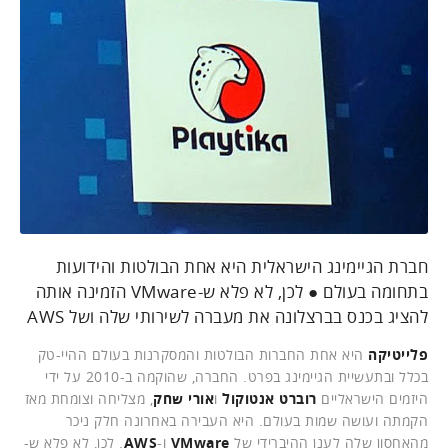
חברת הגיימינג הישראלית היא אחת הבולטות והידועות
בתחומה בעולם ● לכן, לא פלא ש-VMware הזמינה אותה
להציג בכנס בברצלונה את מעברה לשירותי שלה ושל AWS
פלייטיקה
היא אחת החברות הבולטות והמסקרנות בעולם ההיי-טק
בכלל ובתעשיית הגיימינג בפרט. החברה, שהוקמה ב-2010 על ידי
היזמים הישראליים
רוברט אנטוקול
ו
אורי שחק
, מצליחה וצומחת מאז
הקמתה ועושה שמות בעולם. היא העבירה באחרונה חלק ניכר
מהאחסון שלה לענן ההיברידי של
VMware
ו-
AWS
. לכן, לא פלא ש-