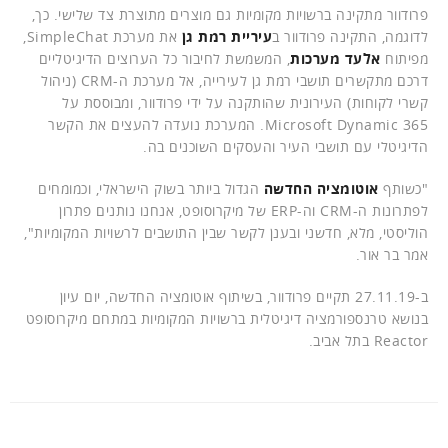
פרודוור מתקינה ברשויות מקומיות גם מוצרים מתוצרת צד שלישי. כך,
לדוגמה, התקינה פרודוור ב
עיריית רמת גן
את מערכת SimpleChat,
מפיתוח
אלעד מערכות
, המשמשת לחיבור כל הערוצים הדיגיטליים
דרכם מתקשרים תושבי רמת גן לעירייה, אל מערכת ה-CRM (ניהול
קשרי לקוחות) העירונית שהותקנה על ידי פרודוור, ומבוססת על
Microsoft Dynamic 365. המערכת נועדה להעצים את הקשר
הדיגיטלי עם תושבי העיר והעסקים השוכנים בה.
"כשותף
אוטומציה החדשה
הגדול ביותר בשוק הישראלי, וכמומחים
לפתרונות ה-CRM וה-ERP של מיקרוסופט, אנחנו נותנים פתרון
הוליסטי, מלא, חדשני ובענן לקשר שבין התושבים לרשויות המקומיות",
אמר בר אור.
ב-27.11.19 תקיים פרודוור, בשיתוף אוטומציה החדשה, יום עיון
בנושא טרנספורמציה דיגיטלית ברשויות המקומיות במתחם מיקרוסופט
Reactor בתל אביב.