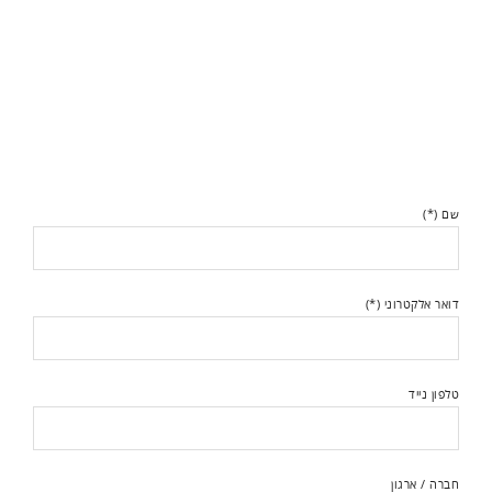
שם (*)
דואר אלקטרוני (*)
טלפון נייד
חברה / ארגון