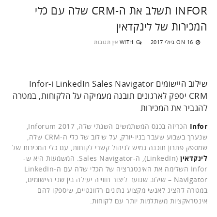
INFOR תשלב את ה-CRM שלה עם כלי
המכירות של לינקדאין
16 ביולי 2017
WITH
אין תגובות
ON
שילוב היישומים LinkedIn Sales Navigator ו-Infor
CRM יספק לארגונים תובנה מעמיקה על הלקוחות, במטרה
להגביר את המכירות
Infor
הכריזה בכנס המשתמשים השנתי שלה, Inforum 2017,
שנערך בשבוע שעבר בניו-יורק, על שילוב של כלי ה-CRM שלה,
שמספק פתרון תוכנה גמיש לניהול קשרי לקוחות, עם כלי המכירות של
לינקדאין
(LinkedIn), ה-Sales Navigator. המשמעות היא ש-
Infor השלימה את האינטגרציה של הכלי שלה עם ה-LinkedIn
Navigator – שילוב שנועד ליצור חווייה יעילה בין שני היישומים,
במטרה להציג לאנשי מקצוע נתונים רלוונטיים, שיספקו להם
אינטראקציות משתלמות יותר עם לקוחות.