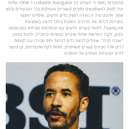
מהחברות נמסר כי השילוב בין LinkedIn Navigator ל-Infor CRM
יכול לספק למשתמשים נתונים קישוריים מעמיקים בכל המכשירים ובזמן
אמת. אינטגרציה זו נועדה לספק כלים חדשים, שיסייעו לאנשי
המכירות לגלות את הדרכים הטובות ביותר להציג באמצעות
TeamLink, לזהות קשרים חדשים עם ההמלצות מובילות בקונטקסט
הנכון, לקבל התראות אודות שינויים במשרות ובחברה, ולזכות במעין
"שוברי קרח", שיכולים להוות כלים לניהול יחסי מכירה עם לקוחות.
כלים אלה מציגים קשרים משותפים, חוויות לקח ואינטרסים, וכן קישור
לזרם הפעילות האחרון של ההפניה.