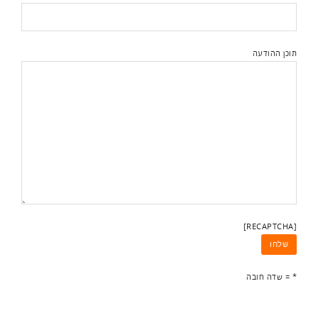
תוכן ההודעה
[RECAPTCHA]
* = שדה חובה