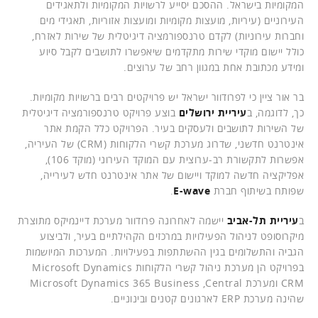
המקומיות בישראל. ההסכם יסייע לרשויות המקומיות ולתאגידים
העירוניים (עיריות, מועצות מקומיות ומועצות אזוריות, תאגידי מים
וחברות עירוניות) לקדם טרנספורמציה דיגיטלית של שירות לאזרח,
כולל יישום מוקדי שירות מתקדמים שיאפשרו לתושבים לקבל סיוע
ומידע מכתובת אחת במגוון רחב של ערוצים.
בר אור ציין כי לפרודוור ישראל יש פרויקטים רבים ברשויות מקומיות.
כך, לדוגמה, ב
עיריית ירושלים
בוצע פרויקט טרנספורמציה דיגיטלית
של השירות לתושבים ולעסקים בעיר. הפרויקט כלל הקמת אתר
אינטרנט חדשני, שדרוג מערכת קשרי הלקוחות (CRM) של העיריה,
אפשרות לתקשורת רב-ערוצית עם המוקד העירוני (מוקד 106),
אפליקציה חדשה למוקד ויישום של אתר אינטרנט חדש לעירייה,
שפותח בשיתוף חברת
E-wave
.
ב
עיריית תל-אביב
יישמה לאחרונה פרודוור מערכת דיינמיקס מתוצרת
מיקרוסופט לניהול הפעילויות במרכזים הקהילתיים בעיר, ולביצוע
הגביה והתשלומים בגין ההשתתפות בפעילויות. המערכות המיושמות
בפרויקט הן מערכת ניהול קשרי הלקוחות Microsoft Dynamics
CRM ומערכת Microsoft Dynamics 365 Business ,Central
שהינה מערכת ERP לארגונים קטנים ובינוניים.