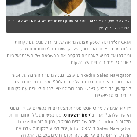
צ'ארלס פיליפס, מנכ"ל Infor, מכריז על פתרון האינטגרציה של ה-CRM שלה עם נווט
המכירות של לינקדאין
Infor CRM יכול לספק תצוגה מלאה של נקודות מגע עם לקוחות
רלוונטיים בין צוותי המכירות, השיווק, שירות הלקוחות והתמיכה,
וביכולתו אף לסייע לארגונים למקסם את ההשפעה של האינטראקציות
לאורך כל מחזור החיים של הלקוח.
LinkedIn Sales Navigator עוצב ונבנה מתוך החשיבה על אנשי
המכירות. הוא מגובה בכוחם של יותר מ-500 מיליון החברים ברשת
לינקדאין, כדי לסייע לאנשי המכירות למצוא ולבנות קשרים עם לקוחות
קיימים ופוטנציאליים.
"זו לא הגזמה לומר כי אנשי מכירות מצליחים או נכשלים על ידי נתוני
הקשר שלהם", אמר
ג'ייסון רושפורט
, סגן נשיא ומנכ"ל תחום חוויית
הלקוח ב-Infor. "שילוב של כלים מובילים, כגון חיבור LinkedIn
Sales Navigator ל-Infor CRM, יכול לסייע ללקוחות שלנו עם
המידע הדרוש להם על מנת להיות תחרותיים בסביבת המכירה