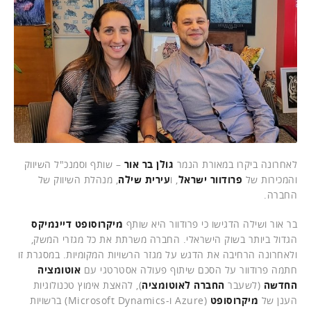
לאחרונה ביקרו במאורת הנמר
גולן בר אור
– שותף וסמנכ"ל השיווק
והמכירות של
פרודוור ישראל
, ו
עירית שילה
, מנהלת השיווק של
החברה.
בר אור ושילה הדגישו כי פרודוור היא שותף
מיקרוסופט דיינמיקס
הגדול ביותר בשוק הישראלי. החברה משרתת את כל מגזרי המשק,
ולאחרונה הרחיבה את הדגש על מגזר הרשויות המקומיות. במסגרת זו
חתמה פרודוור על הסכם שיתוף פעולה אסטרטגי עם
אוטומציה
החדשה
(לשעבר
החברה לאוטומציה
), להאצת אימוץ טכנולוגיות
הענן של
מיקרוסופט
(Azure ו-Microsoft Dynamics) ברשויות