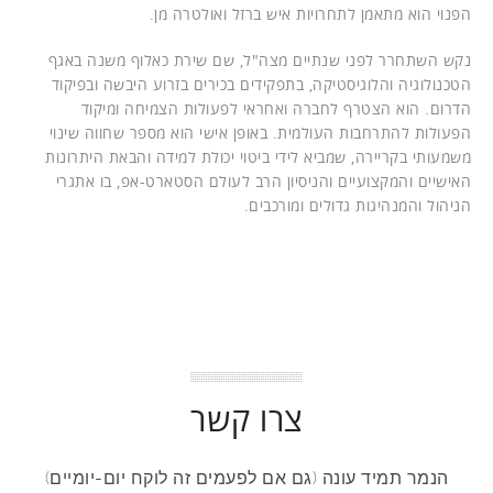
הפנוי הוא מתאמן לתחרויות איש ברזל ואולטרה מן.
נקש השתחרר לפני שנתיים מצה"ל, שם שירת כאלוף משנה באגף
הטכנולוגיה והלוגיסטיקה, בתפקידים בכירים בזרוע היבשה ובפיקוד
הדרום. הוא הצטרף לחברה ואחראי לפעולות הצמיחה ומיקוד
הפעולות להתרחבות העולמית. באופן אישי הוא מספר שחווה שינוי
משמעותי בקריירה, שמביא לידי ביטוי יכולת למידה והבאת היתרונות
האישיים והמקצועיים והניסיון הרב לעולם הסטארט-אפ, בו אתגרי
הניהול והמנהיגות גדולים ומורכבים.
צרו קשר
הנמר תמיד עונה (גם אם לפעמים זה לוקח יום-יומיים)