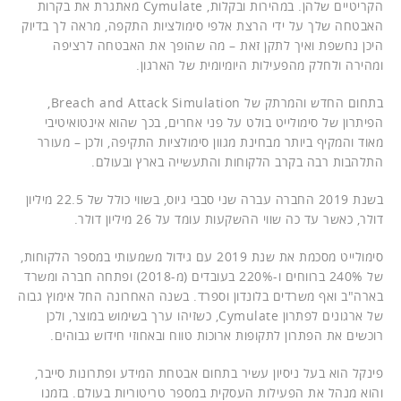
הקריטיים שלהן. במהירות ובקלות, Cymulate מאתגרת את בקרות
האבטחה שלך על ידי הרצת אלפי סימולציות התקפה, מראה לך בדיוק
היכן נחשפת ואיך לתקן זאת – מה שהופך את האבטחה לרציפה
ומהירה ולחלק מהפעילות היומיומית של הארגון.
בתחום החדש והמרתק של Breach and Attack Simulation,
הפיתרון של סימולייט בולט על פני אחרים, בכך שהוא אינטואיטיבי
מאוד והמקיף ביותר מבחינת מגוון סימולציות התקיפה, ולכן – מעורר
התלהבות רבה בקרב הלקוחות והתעשייה בארץ ובעולם.
בשנת 2019 החברה עברה שני סבבי גיוס, בשווי כולל של 22.5 מיליון
דולר, כאשר עד כה שווי ההשקעות עומד על 26 מיליון דולר.
סימולייט מסכמת את שנת 2019 עם גידול משמעותי במספר הלקוחות,
של 240% ברווחים ו-220% בעובדים (מ-2018) ופתחה חברה ומשרד
בארה"ב ואף משרדים בלונדון וספרד. בשנה האחרונה החל אימוץ גבוה
של ארגונים לפתרון Cymulate, כשזיהו ערך בשימוש במוצר, ולכן
רוכשים את הפתרון לתקופות ארוכות טווח ובאחוזי חידוש גבוהים.
פינקל הוא בעל ניסיון עשיר בתחום אבטחת המידע ופתרונות סייבר,
והוא מנהל את הפעילות העסקית במספר טריטוריות בעולם. בזמנו