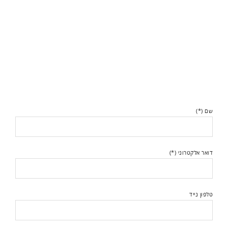
שם (*)
דואר אלקטרוני (*)
טלפון נייד