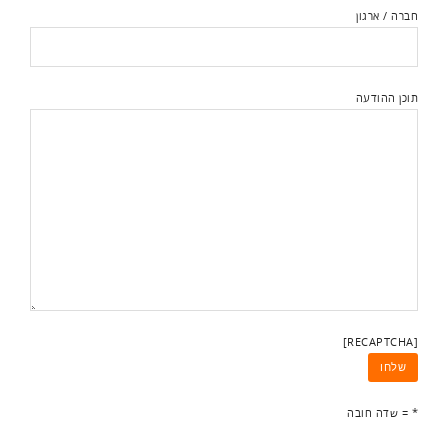
חברה / ארגון
תוכן ההודעה
[RECAPTCHA]
* = שדה חובה