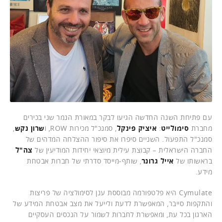
עם פתיחת השנה החדשה הגיעו לבקר במאורת הנמר שני בכירים
מחברת
סימולייט
:
איציק פינקל
, סמנכ"ל מכירות ROW, ו
שרון נקש
,
סמנכ"ל התפעול. השניים סיפרו את סיפור ההצלחה המדהים של
החברה הישראלית – קבוצת עילית מיוצאי יחידות המודיעין של
צה"ל
בראשותו של
אייל גרונר
, שותף-מייסד סדרתי של חברות אבטחת
מידע.
Cymulate היא פלטפורמה מבוססת ענן לסימולציה של פריצות
והתקפות סייבר, המאפשרת לדעת ולייעל את מצב אבטחת המידע של
הארגון בכל עת, ומאפשרת לחברות לשמור על הנכסים העסקיים