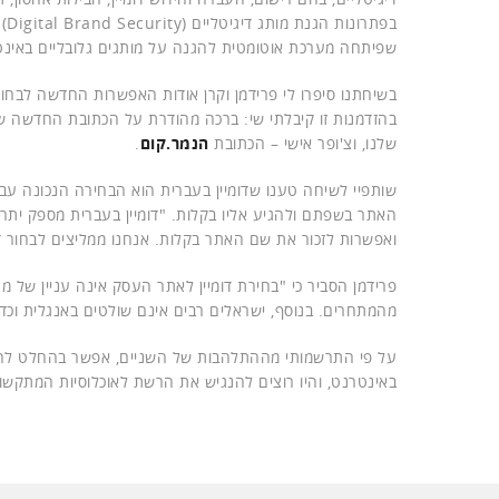
בפתרונות הגנת מותג דיגיטליים (Digital Brand Security) וניהול שמות דומיין. דומיין דה נט יזמה והקימה את
שפיתחה מערכת אוטומטית להגנה על מותגים גלובליים באינט
בשיחתנו סיפרו לי פרידמן וקרן אודות האפשרות החדשה לבחו
בהזדמנות זו קיבלתי שי: ברכה מהודרת על הכתובת החדש
שלנו, וצ'ופר אישי – הכתובת
הנמר.קום
.
שותפיי לשיחה טענו שדומיין בעברית הוא הבחירה הנכונה עב
האתר בשפתם ולהגיע אליו בקלות. "דומיין בעברית מספק יתרו
ואפשרות לזכור את שם האתר בקלות. אנחנו ממליצים לבחור ד
פרידמן הסביר כי "בחירת דומיין לאתר העסק אינה עניין של מ
מהמתחרים. בנוסף, ישראלים רבים אינם שולטים באנגלית וכדי
על פי התרשמותי מההתלהבות של השניים, אפשר בהחלט להי
באינטרנט, והיו רוצים להנגיש את הרשת לאוכלוסיות המתקשות