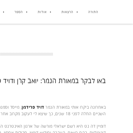
התורה
הרצאות
אודות
הספר
באו לבקר במאורת הנמר: יואב קרן ודויד פר
באחרונה ביקרו אותי במאורת הנמר
דויד פרידמן
, מייסד וסמנ
השניים החלה לפני 18 שנים, כך שיצא לי לעקוב מקרוב אחר ההתפתחות העסקית שלה.
דומיין דה נט היא רשם ישראלי מורשה של ארגון האינטרנט ה
דיגיטליים, בהם רישום, העברה וחידוש דומיין, חבילות אחסון