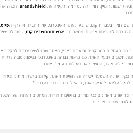
BrandShield
, חברה אחו
רנט.
ר שם דומיין בעברית.קום, שיוביל לאתר האינטרנט של החברה או לדף ה
פייסב
ה שהצטרפה למשפחת אנשים ומחשבים –
אנשיםומחשבים.קום
, שמובילה ישיר
ור רוב העסקים הממוקמים ופועלים בארץ, מאחר שהגולשים יכולים להקליד א
נות חשובים לבעל האתר, כמו נראות גבוהה באינטרנט, נגישות טובה ללקוחו
ומיין קליט וקצר, המשקף את פעילות העסק", אמרו.
ה בכך. יש לה השפעה ישירה על חשיפת האתר, קידומו ברשת, מיתוגו ובידולו
 להקל עליהם להגיע לאתר, כדאי לבחור בדומיין בעברית".
ווכח שהם מאמינים בכל מאודם בחשיבות הורדת המחסום האחרון של השפה
 לזכור שמות באנגלית.