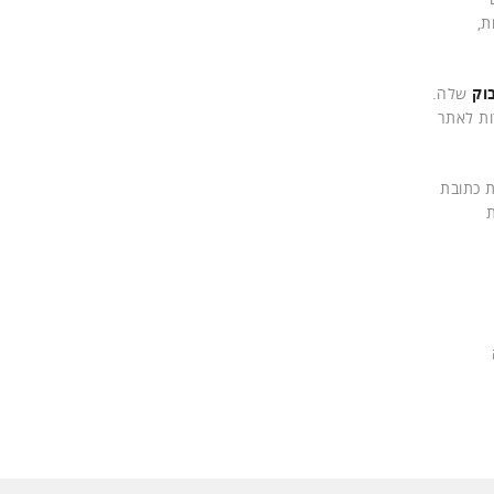
ת,
וק
שלה.
ות לאתר
ת כתובת
ת