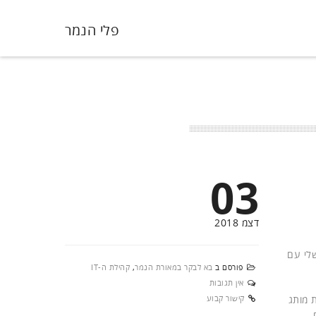
פלי הנמר
03
דצמ 2018
לי עם
פורסם ב
בא לבקר במאורת הנמר
,
קהילת ה-IT
אין תגובות
 מותג
קישור קבוע