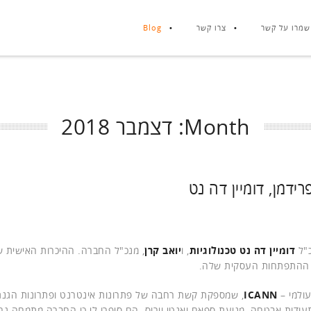
שמרו על קשר
צרו קשר
Blog
Month:
דצמבר 2018
ידמן, דומיין דה נט
כ"ל
דומיין דה נט טכנולוגיות
, ו
יואב קרן
, מנכ"ל החברה. ההיכרות האישית ש
עולמי –
ICANN
, שמספקת קשת רחבה של פתרונות אינטרנט ופתרונות הגנת
, תעודות אבטחה, מניעת ספאם ואנטי וירוס. הם סיפרו לי כי החברה מתמחה גם