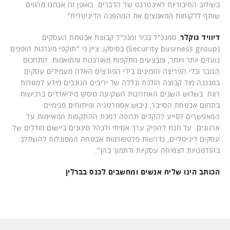
בשילוב החיבוריות לאינטרנט של הדברים. באופן זה אנחנו מהווים
שותף ללקוחות המאמצים את המהפכה הדיגיטלית".
דיוויד גוקלר
, סמנכ"ל בכיר ומנכ"ל קבוצת אבטחת העסקים
(Security business group) בסיסקו, ציין כי "תוקפי מערכות הופכים
נועזים יותר ויותר, ומבצעים מתקפות מאורגנות ומתואמות. התחכום
הגובר וכלי הפריצה הזמינים בידי הפורצים האלה מעמידים עסקים
במגננה מול קבוצה הולכת וגדלה של יריבים הגונבים מידע למטרות
רווח. בשלוש השנים האחרונות השקיעה סיסקו מיליארדים ברכישות
בתחום אבטחת הסייבר, גיבוש אסטרטגיה ופיתוחים פנימיים
המאפשרים לסייע להקדים תרופה למכת ההתקפות המאיימות על
ארגונים. על מנת להפיק ערך אמיתי ולנהל סיכונים ביישום מודלים של
עסקים דיגיטליים, נדרשות פלטפורמות אבטחה המסוגלות להשתלב
בהזדמנויות לצמיחה עסקיות ולתמוך בהן".
הכותב הינו שליח אנשים ומחשבים לכנס בברלין