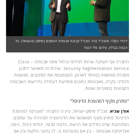
דיוויד גוקלר, סמנכ"ל בכיר ומנכ"ל קבוצת אבטחת העסקים בסיסקו (משמאל), על
הבמה בברלין. צילום: פלי הנמר
החברה אף השיקה שירות לפילוח וניהול איומי אבטחה – Cisco
Security Segmentation Service. שירות זה מאפשר לתכנן
מסגרת מותאמת במיוחד לארגון, המצמצמת את הסיכונים, מפשטת
תהליכי בקרה, מאבטחת נתונים ומסייעת לעמידה בדרישות האבטחה
הקבועות במסגרות שונות.
"פתרון מקיף למהפכת הדיגיטל"
אורן שגיא
, מנכ"ל סיסקו ישראל, ציין כי החברה "מעניקה למהפכת
הדיגיטל פתרון מקיף המאפשר את הדיגיטציה המהירה של עסקים.
הפתרונות שלנו כוללים את הרשת, הדטה סנטר, יכולות ניהול, ניטור,
אנליטיקה ואבטחה – בין אם במערכות ה- IT בחצר הלקוח ובין אם