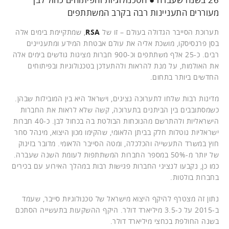
מעוררים התעניינות רבה בקרב המשתתפים
תערוכת הסייבר הגדולה בעולם – זו של
RSA
, שמתקיימת בימים אלה
בסן פרנסיסקו, מושכת אליה את עולם אבטחת המידע ומתעניינים
רבים. כ-25 אלף משתתפים וכ-900 חברות מציגות גודשים בימים אלה
את האולמות, על מנת להראות ולהתעדכן בטכנולוגיות ובפיתוחים
החדשים ביותר בתחום.
מדינות רבות שלחו לתערוכה נציגים, וישראל היא בין המובילות שבהן.
כשמסתובבים בין הביתנים בתערוכה, קשה שלא לראות את החברות
הישראליות ולהתרשם מהנוכחות הבולטת בה בכחול לבן. כ-40 חברות
ישראליות נוטלות חלק בביתן הלאומי, שהקימו מכון היצוא, מינהל סחר
חוץ במשרד התעשייה והכלכלה, ומטה הסייבר הלאומי. מדובר בזינוק
של יותר מ-50% במספר החברות המשתתפות לעומת השנה שעברה.
כמו כן, נקבעו לנציגי החברות פגישות רבות במהלך האירוע עם בכירים
בחברות בולטות.
נתון זה מצטרף להיקף היצוא מישראל של טכנולוגיות סייבר, שעמד
ב-2015 על כ-3.5 מיליארד דולר. היקף ההשקעות בתעשייה הסתכם
בשנה החולפת בכחצי מיליארד דולר.