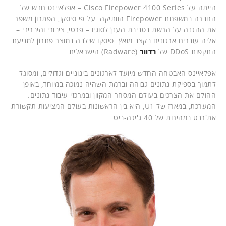
הייתה על Cisco Firepower 4100 Series – אפלאיינס חדש של
החברה במשפחת Firepower הוותיקה. על פי סיסקו, הפתרון משפר
את ההגנה על הרשת בסביבת הענן לסוגיו – פרטי, ציבורי והיברידי –
אליה עוברים ארגונים בקצב מואץ. סיסקו שילבה במוצר פתרון למניעת
התקפות DDoS של
רדוור
(Radware) הישראלית.
אפלאיינס האבטחה החדש מיועד לארגונים בינוניים וגדולים, ומסוגל
לתמוך בספיקת נתונים גבוהה וברמת השהיה נמוכה במיוחד, באופן
ההולם את הצרכים בעולם המסחר המקוון ובמרכזי עיבוד נתונים.
המערכת, במארז של U1, היא בין הראשונות בעולם המציעות תקשורת
את'רנט במהירות של 40 ג'יגה-ביט.