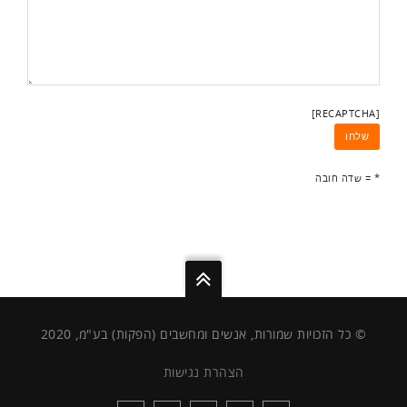
[RECAPTCHA]
* = שדה חובה
© כל הזכויות שמורות, אנשים ומחשבים (הפקות) בע"מ, 2020
הצהרת נגישות