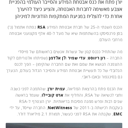
יורן פתח את כנס אבטחת המידע והסייבר העולמי בהפניית
אצבע מאשימה לחברות האבטחה, והציע כיצד להיערך
אחרת כדי להצליח במניעת המתקפות הזדוניות למיניהן
הכנס השנתי ה-25 של חברת אבטחת המידע
RSA
נפתח אתמול (ג')
בסן פרנסיסקו בהשתתפות שיא של מעל ל-40 אלף מקצועני אבטחה
מרחבי העולם.
מה שהתחיל ככנס קטן של עשרות אנשים בראשותם של מייסדי
החברה –
רון ריווסט
,
עדי שמיר
ו
לן אלדמן
(שפיתחו אלגוריתם לקוד
ההצפנה הנושא את שמם ואת שם החברה שהקימו) – הפך לכנס
הגלובלי של כל תעשיית אבטחת המידע והסייבר הגדול בעולם, הנערך
גם בסינגפור ובאבו-דאבי.
את הכנס פתח בהרצאת המליאה,
עמית יורן
, שהתמנה לפני כשנה
וחצי לנשיאה של RSA, והחליף את
ארט קוביילו
, שעמד בראשה
שנים רבות ופרש ממנה מסיבות בריאותיות. יורן הצטרף ל-RSA
בעקבות רכישתה ב-2011 של
NetWitness
, החברה שייסד, על ידי
EMC
, שקנתה את RSA לפני כעשור, תמורת 2.1 מיליארד דולר.