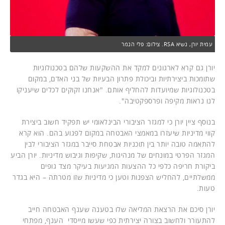
עמית יורן, נשיא RSA. צילום: פלי הנמר
יורן גם קרא לארגונים למקד את ההשקעות שלהם בטכנולוגיות
שתומכות ביצירתיות וביכולת פתרון הבעיות של בני האדם, במקום
בטכנולוגיות שמיועדות להחליף אותם. "אנחנו זקוקים לכלים שיעניקו
לנו נראות מקיפה ופרספקטיבה".
בנוסף ציין יורן כי למגזר הציבורי הבינלאומי יש תפקיד חשוב ביצירת
קווי מדיניות שיעזרו במאמצי האבטחה במקום לפגוע בהם. הוא קרא
להתאמה טובה יותר בין תוכניות אבטחת סייבר במגזר הציבורי לבין
המגזר הפרטי במונחים של מנהיגות, שקיפות וגיבוש מדיניות. יורן הביע
ביקורת חריפה כלפי כל ההצעות המגיעות בעיקר מצד גופים
ממשלתיים, להחליש הצפנות וטען כי מדיניות שזו מטרתה – היא בגדר
טעות.
יורן סיכם את הרצאת המליאה שלו בטענה שענף האבטחה חייב
להתעורר ולחשוב בצורה יצירתית כפי שעשו מייסדי הענף, מפתחי