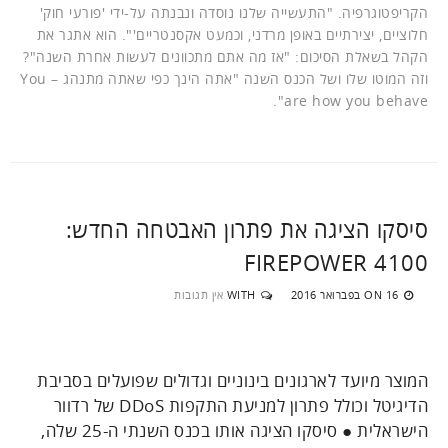
הקריפטוגרפיה. "התעשייה שלנו נוסדה ונבנתה על-ידי 'פורעי חוק'
חלוציים, יצירתיים באופן מרדני, וכמעט אקסנטריים'". הוא אתגר את
הקהל בשאלת הסיכום: "אז מה אתם מתכוונים לעשות אחרת השנה"?
וזה המוטו שלו ושל הכנס השנה "אתה הינך כפי שאתה מתנהג – You
are how you behave".
סיסקו הציגה את פתרון האבטחה החדש:
FIREPOWER 4100
16 בפברואר 2016
WITH
אין תגובות
ON
המוצר מיועד לארגונים בינוניים וגדולים שפועלים בסביבת
הדיגיטל וכולל פתרון למניעת התקפות DDoS של רדוור
הישראלית ● סיסקו הציגה אותו בכנס השנתי ה-25 שלה,