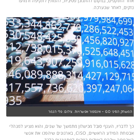
אחר התוקפים, במקום להתגונן פסיבית, להמתין לתקיפה ולמזער
נזקים, לאחר שנערכה.
המשחק הסיני GO – אינספור אפשרויות. צילום: פלי הנמר
כך לדבריו, הענף סובל מכישלון מתמשך של שנים, והוא מציע למנהלי
אבטחת המידע הראשיים, CISO, בארגונים שיהפכו את אנשי
האבטחה שלהם לציידים במקום למתגוננים בלבד.