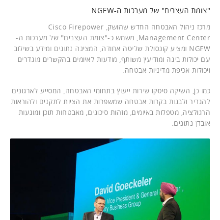
"צומת העצבים" של מערכות ה-NGFW
מרכז ניהול האבטחה החדש שהושק, Cisco Firepower
Management Center, משמש כ-"צומת העצבים" של מערכות ה-
NGFW ומציע קונסולת שליטה אחודה, המציגה נתונים ומידע בשילוב
עם יכולות בינה ומודיעין משותף, מודעות לאיומים בהקשרים מוגדרים
ויכולות אכיפת מדיניות אבטחה.
כמו כן, השיקה סיסקו שירות ייעוץ בתחומי האבטחה, המסייע לארגונים
להגדיר ולבנות בקרות אבטחה שמשפרות את הציות לתקנים ולהוראות
הרגולציה, מטפלות באיומים, מזהות סיכונים, מאבטחות תוכן ומונעות
אובדן נתונים.