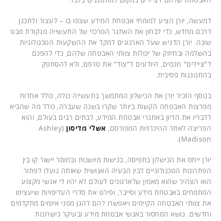
למעשה, יורן הציע למומחי אבטחת המידע שצפו בו – לעצור ולתכנן
דרכם מחדש, כדי לבחון את האתגר המרכזי של התעשייה מנקודת מבט
שונה. יורן הדגיש שעל הארגונים למקד את ההשקעות הטכנולוגיות
בהשלמה ובחיזוק של יכולות צוותי האבטחה שלהם, כדי להפכם
ל"ציידים" חכמים, היודעים ל"צוד" את טרפם, ולא להסתפק
בהתגוננות פסיבית.
בנוסף הזכיר יורן את הכישלון המתמשך בתעשייה כולה, כולל אחדות
מפרצות האבטחה הקשות ביותר שקרו בשנה שעברה, כולל מה שהביא
לדבריו את הדיון באתגרי אבטחת המידע, לבתים רבים בעולם, והוא
הפריצה לאתר ההיכרויות המפורסם,
אשלי מדיסון
(Ashley
Madison).
יורן ייחס את הכישלון בתפיסה, בגישות מיושנות ובחוסר יישור קו בין
הפתרונות הטכנולוגיים לבין הבעיה האנושית שאותה נועדו לפתור.
הוא הצהיר שהוא מאמין שלארגונים לעולם לא יהיו די אנשי מקצוע
המתמחים באבטחת מידע וסייבר, ופירט את סדרי העדיפויות שיעצימו
את צוותי האבטחה הקיימים ויאפשרו להם להגן מפני איומים מתקדמים
וחדשים. נושא המחסור באנשי אבטחת מידע ובעיקר כישרונות