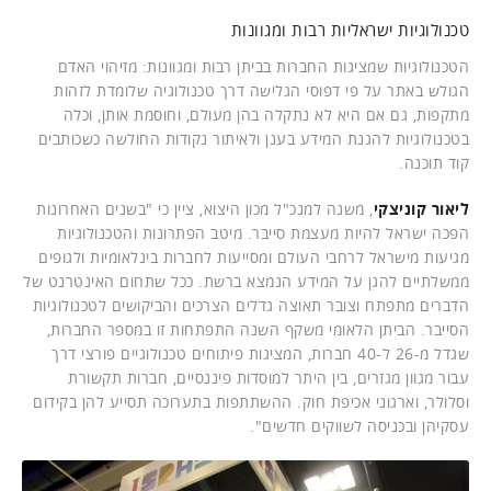
טכנולוגיות ישראליות רבות ומגוונות
הטכנולוגיות שמציגות החברות בביתן רבות ומגוונות: מזיהוי האדם
הגולש באתר על פי דפוסי הגלישה דרך טכנולוגיה שלומדת לזהות
מתקפות, גם אם היא לא נתקלה בהן מעולם, וחוסמת אותן, וכלה
בטכנולוגיות להגנת המידע בענן ולאיתור נקודות החולשה כשכותבים
קוד תוכנה.
ליאור קוניצקי
, משנה למנכ"ל מכון היצוא, ציין כי "בשנים האחרונות
הפכה ישראל להיות מעצמת סייבר. מיטב הפתרונות והטכנולוגיות
מגיעות מישראל לרחבי העולם ומסייעות לחברות בינלאומיות ולגופים
ממשלתיים להגן על המידע הנמצא ברשת. ככל שתחום האינטרנט של
הדברים מתפתח וצובר תאוצה גדלים הצרכים והביקושים לטכנולוגיות
הסייבר. הביתן הלאומי משקף השנה התפתחות זו במספר החברות,
שגדל מ-26 ל-40 חברות, המציגות פיתוחים טכנולוגיים פורצי דרך
עבור מגוון מגזרים, בין היתר למוסדות פיננסיים, חברות תקשורת
וסלולר, וארגוני אכיפת חוק. ההשתתפות בתערוכה תסייע להן בקידום
עסקיהן ובכניסה לשווקים חדשים".