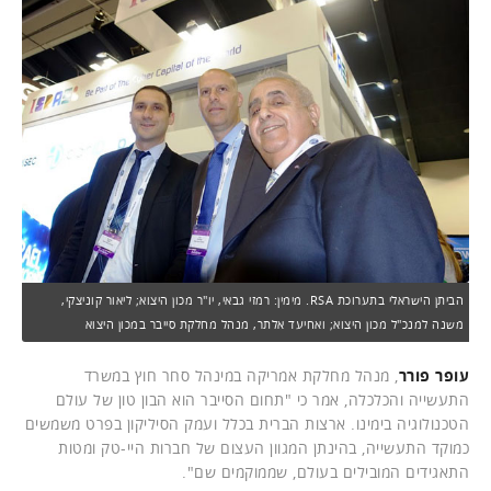
הביתן הישראלי בתערוכת RSA. מימין: רמזי גבאי, יו"ר מכון היצוא; ליאור קוניצקי,
משנה למנכ"ל מכון היצוא; ואחיעד אלתר, מנהל מחלקת סייבר במכון היצוא
עופר פורר
, מנהל מחלקת אמריקה במינהל סחר חוץ במשרד
התעשייה והכלכלה, אמר כי "תחום הסייבר הוא הבון טון של עולם
הטכנולוגיה בימינו. ארצות הברית בכלל ועמק הסיליקון בפרט משמשים
כמוקד התעשייה, בהינתן המגוון העצום של חברות היי-טק ומטות
התאגידים המובילים בעולם, שממוקמים שם".