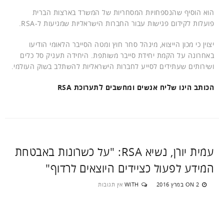
הוא הוסיף שהנספחויות המסחריות של המשרד בארצות הברית
פועלות לקידום פגישות עבור החברות הישראליות שמגיעות ל-RSA.
יצוין כי מכון הייצוא, מינהל סחר חוץ ומטה הסייבר הלאומי הודיעו
באחרונה על הקמת יחידת סייבר משותפת. היחידה תעניק סל כלים
ושירותים שעתידים לסייע לחברות הישראליות להשתלב בשוק העולמי.
הכותב הינו שליח אנשים ומחשבים לתערוכת RSA
עמית יורן, נשיא RSA: "על כשרונות באבטחת
המידע לפעול כציידים היוצאים לרדוף"
2 במרץ 2016
WITH
אין תגובות
ON