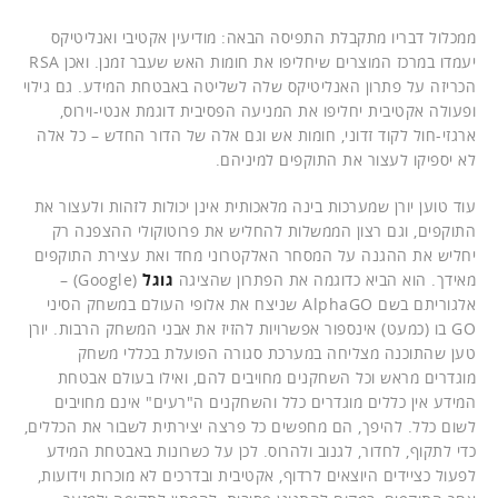
ממכלול דבריו מתקבלת התפיסה הבאה: מודיעין אקטיבי ואנליטיקס
יעמדו במרכז המוצרים שיחליפו את חומות האש שעבר זמנן. ואכן RSA
הכריזה על פתרון האנליטיקס שלה לשליטה באבטחת המידע. גם גילוי
ופעולה אקטיבית יחליפו את המניעה הפסיבית דוגמת אנטי-וירוס,
ארגזי-חול לקוד זדוני, חומות אש וגם אלה של הדור החדש – כל אלה
לא יספיקו לעצור את התוקפים למיניהם.
עוד טוען יורן שמערכות בינה מלאכותית אינן יכולות לזהות ולעצור את
התוקפים, וגם רצון הממשלות להחליש את פרוטוקולי ההצפנה רק
יחליש את ההגנה על המסחר האלקטרוני מחד ואת עצירת התוקפים
מאידך. הוא הביא כדוגמה את הפתרון שהציגה
גוגל
(Google) –
אלגוריתם בשם AlphaGO שניצח את אלופי העולם במשחק הסיני
GO בו (כמעט) אינספור אפשרויות להזיז את אבני המשחק הרבות. יורן
טען שהתוכנה מצליחה במערכת סגורה הפועלת בכללי משחק
מוגדרים מראש וכל השחקנים מחויבים להם, ואילו בעולם אבטחת
המידע אין כללים מוגדרים כלל והשחקנים ה"רעים" אינם מחויבים
לשום כלל. להיפך, הם מחפשים כל פרצה יצירתית לשבור את הכללים,
כדי לתקוף, לחדור, לגנוב ולהרוס. לכן על כשרונות באבטחת המידע
לפעול כציידים היוצאים לרדוף, אקטיבית ובדרכים לא מוכרות וידועות,