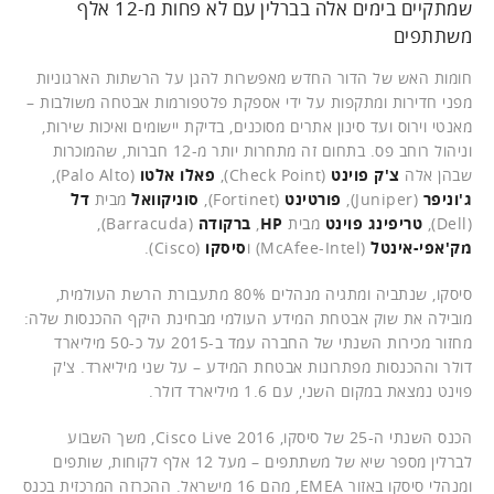
שמתקיים בימים אלה בברלין עם לא פחות מ-12 אלף
משתתפים
חומות האש של הדור החדש מאפשרות להגן על הרשתות הארגוניות
מפני חדירות ומתקפות על ידי אספקת פלטפורמות אבטחה משולבות –
מאנטי וירוס ועד סינון אתרים מסוכנים, בדיקת יישומים ואיכות שירות,
וניהול רוחב פס. בתחום זה מתחרות יותר מ-12 חברות, שהמוכרות
שבהן אלה
צ'ק פוינט
(Check Point),
פאלו אלטו
(Palo Alto),
ג'וניפר
(Juniper),
פורטינט
(Fortinet),
סוניקוואל
מבית
דל
(Dell),
טריפינג פוינט
מבית
HP
,
ברקודה
(Barracuda),
מק'אפי-אינטל
(McAfee-Intel) ו
סיסקו
(Cisco).
סיסקו, שנתביה ומתגיה מנהלים 80% מתעבורת הרשת העולמית,
מובילה את שוק אבטחת המידע העולמי מבחינת היקף ההכנסות שלה:
מחזור מכירות השנתי של החברה עמד ב-2015 על כ-50 מיליארד
דולר וההכנסות מפתרונות אבטחת המידע – על שני מיליארד. צ'ק
פוינט נמצאת במקום השני, עם 1.6 מיליארד דולר.
הכנס השנתי ה-25 של סיסקו, Cisco Live 2016, משך השבוע
לברלין מספר שיא של משתתפים – מעל 12 אלף לקוחות, שותפים
ומנהלי סיסקו באזור EMEA, מהם 16 מישראל. ההכרזה המרכזית בכנס