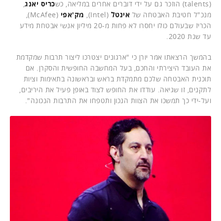
(talents) הוזכר גם על ידי דוברים אחרים במליאה, כש
כריס יאנג
,
מנכ"ל חטיבת האבטחה של
אינטל
(Intel),
מק'אפי
(McAfee),
הכריז שבעולם כולו יחסרו לא פחות מ-20 מיליון אנשי אבטחת מידע
עד שנת 2020.
בהמשך הרצאתו אמר יורן כי "ארגונים יצטרכו ליצור תרבות שמקדמת
את העובד היצירתי והחכם, בעל המחשבה החופשית והסקרן. אם
תוכנית האבטחה שלכם מתמקדת בראש ובראשונה בתאימות וציות
לתקנים, זו שגיאה. עודדו את החופש לצוד באופן פעיל את היריבים,
ועל-ידי כך תמשכו את הצוות הנכון ותטפחו את התרבות הנכונה".