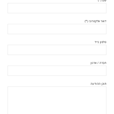
שם (*)
דואר אלקטרוני (*)
טלפון נייד
חברה / ארגון
תוכן ההודעה