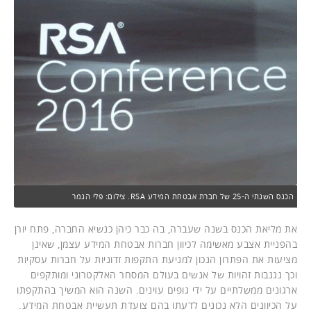
הכנס השנתי ה-25 של חברת אבטחת המידע RSA. צילום: פלי הנמר
את מליאת הכנס בשנה שעברה, בה כבר כיהן כנשיא החברה, פתח יורן
בהפניית אצבע מאשימה לכיוון חברות אבטחת המידע עצמן, שאינן
מציעות את הפתרון הנכון למניעת התקפות זדוניות על חברות עסקיות
וכך נגנבות זהויות של אנשים בעולם המסחר האלקטרוני ומותקפים
ארגונים ממשלתיים על ידי גופים עוינים. השנה הוא המשיך בהתקפתו
על הכיוונים הלא נכונים לדעתו בהם צועדת תעשיית אבטחת המידע.