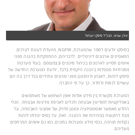
אורן שגיא, מנכ"ל סיסקו ישראל
בסיסקו יודעים לספר שהמערכת, NGFW, מיועדת לענות לצרכים
המאפיינים ארגונים דיגיטליים. לדבריהם, ההתמקדות בהגנה מפני
איומים תסייע לארגונים בניהול סיכונים ובצמצומם. בעוד מערכות
מסורתיות מטפלות בהגנה היקפית בלבד, יודעת המערכת החדשה של
סיסקו לזהות, לאבחן ולהתגונן מפני פורצים עתידיים בכל דרך בה הם
עשויים לנסות ולחדור, כך על פי החברה.
המערכת מקשרת בין מידע אודות אופן השימוש של משתמשים
באפליקציות למודיעין אבטחה ולכלים לאכיפת מדיניות אבטחה. הכלי
החדש מאפשר אוטומטיזציה וכוונון מדויק של אמצעי האבטחה, על
מנת להקשיח במהירות את ההגנה. זאת, על בסיס יכולתו לזהות
נקודות תורפה, נכסי מידע ומערכות נתונים, כמו גם איומים המרחפים
מעליהם.