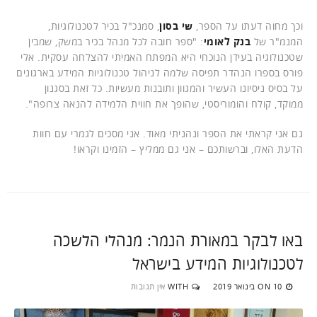
וכך מחוה דעתו על הספר,
שי בסון
, סמנכ"ל בכיר לטכנולוגיות,
המנמ"ר של
בנק
לאומי
: "ספר חובה לכל מנהל בכיר במשק, שמבין
שטכנולוגיה בעידן הנוכחי היא המפתח האמיתי להצלחה עסקית. אלי
פורס בספרו הנהדר תפיסה שלמה לניהול טכנולוגיות המידע בארגונים
על בסיס ניסיונו העשיר והמגוון ותובנות מעשיות. כל זאת בסגנון
ממוקד, קולח והומוריסטי, שהופך את חווית הלמידה להנאה צרופה".
גם אני קראתי את הספר ונהניתי מאוד. אני מסכים לגמרי עם חוות
הדעת האלו, וברשותכם – אני גם ממליץ – הזמינו וקראו!
באו לבקר במאורת הנמר: מנהלי הלשכה
לטכנולוגיות המידע בישראל
10 בינואר 2019
WITH
אין תגובות
ON