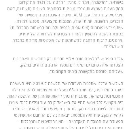
בישראל. "הלשכה", אמר לי פרנק, "חרטה על דגלה את קידום
המקצוענות באמצעות מרכזי מצוינות לתחומים השונים (תשתיות, דטה
ואנליטיקה, דיגיטל, ענן, ALM, סייבר, האינטרנט התעשייתי של
הדברים, חדשנות, יזמות ועוד), הסמכות מקצועיות, מפגשי למידה,
שיתוף ידע ופורומים (מיט-אפים, כנסים וקבוצות ברשתות החברתיות).
בכוונת הלשכה להמשיך ולעודד הצטרפות לשורותיה של יחידים
וארגונים, לרבות הרחבה להשתתפות של אוכלוסיות מודרות בחברה
הישראלית".
אלדר סיפר ש-"הלשכה מונה אלפי חברים ורק בחודשים האחרונים
הצטרפו אליה כחברים תאגידיים מספר ארגונים גדולים במשק,
שעליהם יפורסם בתקשורת בימים הקרובים".
השלושה עדכנו שתכנית העבודה של הלשכה ל-2019 היא העשירה
ביותר בתולדותיה, עם יותר מ-65 פעילויות מקצועיות למען הקהילה
הטכנולוגית בישראל. מתכנית זו ניתן לראות שהחזון של הלשכה להוות
בית מקצועי לכל אנשי ההיי-טק בישראל קורם עור וגידים לנגד עינינו.
החברים בלשכה נהנים מקבלת ערך מקצועי וחברתי אדיר, ושותפים
לקהילה מקצועית חיה ותוססת. "באחרונה גם הרחבנו את שיתופי
הפעולה עם המוסדות האקדמיים – האוניברסיטאות והמכללות –
ובימים הקרובים נוכל לפרסם על שיתוף פעולה חדש ומאתגר –