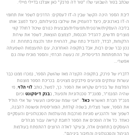
שכתב בטור השבועי שלו "טור דה פרנק" כאן אצלנו בדיילי מיילי.
ליבת הספר הינה הקשר שבין ה-IT לעסקים: הדרכים לשפר את תחומי
ה-IT בארגונים, כיצד להעמיק את שילובו בפעילותם, כיצד למצב אותו
בליבה העסקית/ארגונית/תפעולית/מבצעית כגורם שיכול לחולל קווי
מוצרים חדשים, להגדיל הכנסות, לצמצם הוצאות, לשפר את שירות
הלקוחות, לבדל, להגדיל נתח שוק, להרוויח יותר ולנצח בתחרות. זה
נכון כבר שנים רבות, אבל בתקופה האחרונה, עם התעצמות השפעתה
של ההתפתחות הדיגיטלית, זה נעשה הכרחי, והספר מוכיח שזה גם
אפשרי…
לדבריו של פרנק, בתקופה הקצרה מאז שהושק הספר, נמכרו ממנו כבר
עשרות עותקים ומגיעים פידבקים מצוינים. בכריכת הספר מוצגות
המלצות של בכירים שקראו את הספר. כך, למשל, כותב
לוי הלוי
, מי
שהיה המנמ"ר, סמנכ"ל טכנולוגיות ותפעול, ב
בנק דיסקונט
וכיום
מנכ"ל חברת האשראי
כאל
: "אני שמח שניסיונו העשיר של אלי הוליד
את הספר, אשר מצליח, בשפה קולחת, הומוריסטית ופשוטה להבנה,
לשפוך אור ולהנגיש סוגיות מורכבות מהעולמות הטכנולוגיים והעסקיים
כאחד. כל אלה הופכים את הספר לחובת קריאה עבור מנהלים
העוסקים בתחומים אלה, ובעיקר לאלה הרוצים להתפתח בעולמות
הניהול והטכנולוגיה והחיבור ביניהם".