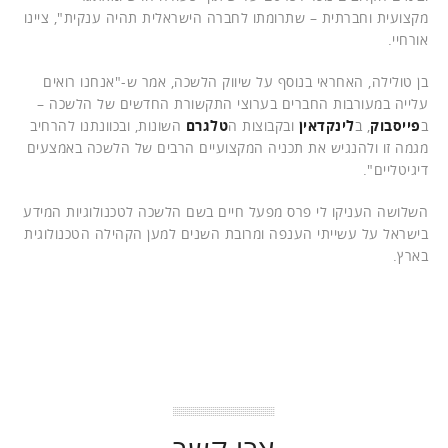
מקצועית וחברתית – שתרומתו לחברה הישראלית תהיה ענקית", ציינו
אורחיי.
בן טולילה, האחראי בנוסף על שיווק הלשכה, אמר ש-"אנחנו רואים
עלייה במעורבות החברים בערוצי התקשורת החדשים של הלשכה –
ב
פייסבוק
, ב
לינקדאין
ובקבוצות ה
טלגרם
השונות, ובכוונתנו להרחיב
מגמה זו ולהנגיש את תכניה המקצועיים הרבים של הלשכה באמצעים
דיגיטליים".
השלושה העניקו לי פרס מפעל חיים בשם הלשכה לטכנולוגיות המידע
בישראל על עשייתי הענפה ומרובת השנים למען הקהילה הטכנולוגית
בארץ.