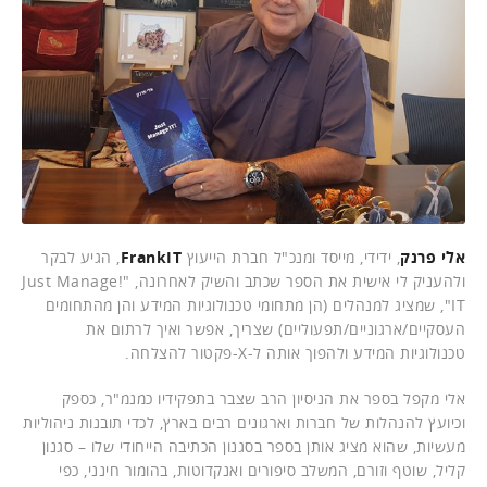
אלי פרנק
, ידידי, מייסד ומנכ"ל חברת הייעוץ
FrankIT
, הגיע לבקר
ולהעניק לי אישית את הספר שכתב והשיק לאחרונה, "!Just Manage
IT", שמציג למנהלים (הן מתחומי טכנולוגיות המידע והן מהתחומים
העסקיים/ארגוניים/תפעוליים) שצריך, אפשר ואיך לרתום את
טכנולוגיות המידע ולהפוך אותה ל-X-פקטור להצלחה.
אלי מקפל בספר את הניסיון הרב שצבר בתפקידיו כמנמ"ר, כספק
וכיועץ להנהלות של חברות וארגונים רבים בארץ, לכדי תובנות ניהוליות
מעשיות, שהוא מציג אותן בספר בסגנון הכתיבה הייחודי שלו – סגנון
קליל, שוטף וזורם, המשלב סיפורים ואנקדוטות, בהומור חינני, כפי