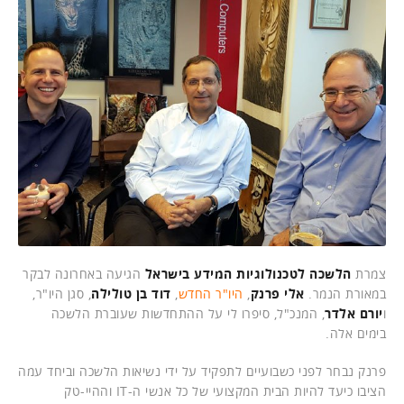
צמרת
הלשכה לטכנולוגיות המידע בישראל
הגיעה באחרונה לבקר
במאורת הנמר.
אלי פרנק
,
היו"ר החדש
,
דוד בן טולילה
, סגן היו"ר,
ו
יורם אלדר
, המנכ"ל, סיפרו לי על ההתחדשות שעוברת הלשכה
בימים אלה.
פרנק נבחר לפני כשבועיים לתפקיד על ידי נשיאות הלשכה וביחד עמה
הציבו כיעד להיות הבית המקצועי של כל אנשי ה-IT וההיי-טק