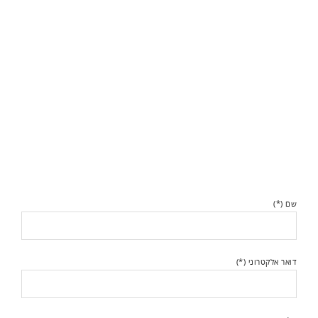
שם (*)
דואר אלקטרוני (*)