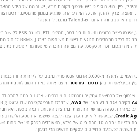
יתי", ציין. הוא הוסיף כי "יש אינסוף מקורות מידע, יש זרימה של מידע מהארג
אוצה. צריך להתיך את כל המידע הזה, שמגיע במגוון פורמטים, דרכים וצורות
זה האתגר ש-Talend נותנת לו מענה".
"Talend", סיפר פארינס, "פיתחה סוויטה מקיפה לניהול מידע, אינטגרציית נתונים ותשתיות ביג דטה, תהליכי ETL, כמו גם ESB לקישו
אפליקציות ארגוניות, BPM לניהול תהליכים עסקיים, MDM לתמיכה בכלל התהליכים הנוגעים לישויות משות
ריתמים של לימודי מכונה וכריית טקסט. עוד מציעה החברה פלטפורמה לטעינת נתוני
החברה הוקמה ב-2005, מעסיקה יותר מ-1,200 עובדים ברחבי העולם, למעלה מ-3,000 ארגוני אנטרפרייז נמנים על לקוחותיה ו
גרטנר
ו
פורסטר
, מיצבו אותה כאחת המובילות בתחומה.
ן לי מספר דוגמאות לארגונים שבחרו ב-Talend. "יש אינסוף של תרחישים עסקיים וטכנולוגיים מורכבים שארגונים בחרו להתמו
As
הקימה אגם מידע בענן של
AWS
ה 20 אלף טרה-בייט של מידע, במהירות כפולה מזו של החלופות ובמחצית העלות. דוגמה נוספת היא ח
Credit Ag
, שביקשה להקים מערך קצה לקצה שישפר את מסע הלקוח בערו
הדיגיטליים. גם כאן Talend מצויה במרכזה של מערכת שאוספת מדי יום יותר מ-10 טרה-בייט של מידע, המעובדים בפרק זמן של 
 תשתית לכשבעה פרויקטים עסקיים חדשים מדי רבעון".