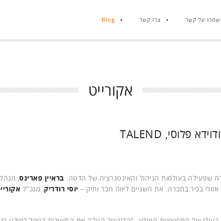
שמרו על קשר
צרו קשר
Blog
אקורייט
 פלוסי, TALEND
 שפעילה בעולמות הניהול והאינטגרציה של הדטה:
בראיין פארינס
, מנהל 
אזורי בכיר בחברה. את השניים ליווה חבר ותיק –
יוסי רודריק
, מנכ"ל
אקוריי
בעידן של התפוצצות המידע. "הדיגיטל העלה את החשיבות לטפל במידע בזמ