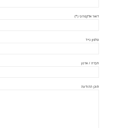
דואר אלקטרוני (*)
טלפון נייד
חברה / ארגון
תוכן ההודעה