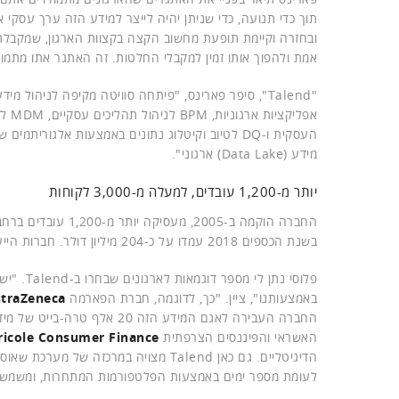
תוך כדי תנועה, כדי שניתן יהיה לייצר למידע הזה ערך עסקי אמ
ובחזרה וקיימת תופעת מחשוב הקצה בקצוות הארגון, שמקבלת ת
אמת ולהפוך אותו זמין למקבלי החלטות. זה האתגר אתו מתמודדים הארגונים ו
העסקית ו-DQ לטיוב וקיטלוג נתונים באמצעות אלגו
מידע (Data Lake) ארגוני".
יותר מ-1,200 עובדים, למעלה מ-3,000 לקוחות
בשנת הכספים 2018 עמדו על כ-204 מיליון דולר. חברות הייעוץ הבינלאומיות, בהן
פלוסי נת
באמצעותנו", ציין. "כך, לדוגמה, חברת הפארמה
traZeneca
החברה העבירה לאגם המידע הז
האשראי והפיננסים הצרפתית
ricole Consumer Finance
לעומת מספר ימים באמצעות הפלטפורמות המתחרות, ומשמשת