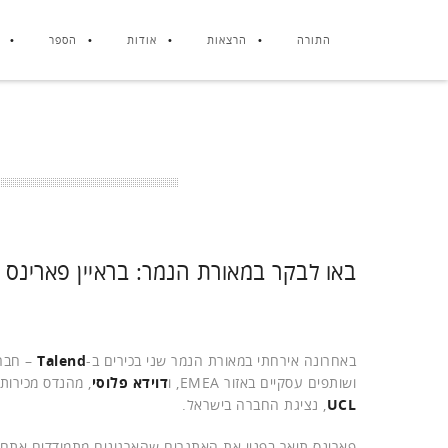
התורה
הרצאות
אודות
הספר
באו לבקר במאורת הנמר: בראיין פארינס ודוידא
באחרונה אירחתי במאורת הנמר שני בכירים ב-
Talend
– חברה
ושותפים עסקיים באזור EMEA, ו
דוידא פלוסי
, מהנדס מכירות 
UCL
, נציגת החברה בישראל.
פארינס תיאר בפניי את האתגרים שהארגונים מתמודדים אתם 