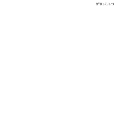
פקות) בע"מ