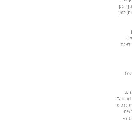
ון לענן
, בזמן
ר בין
פות בארגון, BRMS לניהול החוקה
ם לאגם
ההכנסות שלה
דד אתם
, שבמרכז הארכיטקטורה שלו Talend Big Data.
ברת כרטיסי
צים
פחות משעה –