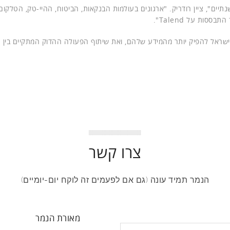
חנו רואים את ההתעוררות סביב Talend מזה כשנתיים", ציין רודריק. "ארגונים בעולמות הבנקאות, הביטוח, ההיי-טק, הט
ות על Talend".
פאר
צרו קשר
הנמר תמיד עונה (גם אם לפעמים זה לוקח יום-יומיים)
מאורת הנמר